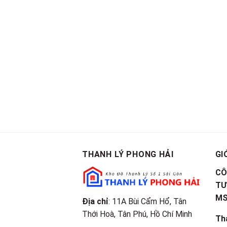
THANH LÝ PHONG HẢI
GI
CÔ
TƯ
M
Địa chỉ
: 11A Bùi Cẩm Hổ, Tân
Thới Hoà, Tân Phú, Hồ Chí Minh
Th