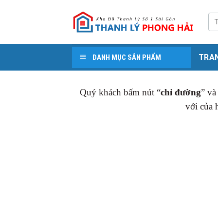
Skip
to
Tì
kiế
content
TRA
DANH MỤC SẢN PHẨM
Quý khách bấm nút “
chỉ đường
” và
với của 