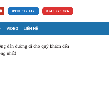
0918.012.412
0948.920.926
VIDEO
LIÊN HỆ
ướng dẫn đường đi cho quý khách đến
óng nhất!