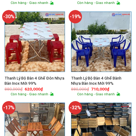
gốc
hiện
gốc
hiện
Còn hàng - Giao nhanh
Còn hàng - Giao nhanh
là:
tại
là:
tại
860,000₫.
là:
750,000₫.
là:
500,000₫.
550,000₫.
-30%
-19%
Thanh Lý Bộ Bàn 4 Ghế Đôn Nhựa
Thanh Lý Bộ Bàn 4 Ghế Bành
Bàn Inox Mới 99%
Nhựa Bàn Inox Mới 99%
Giá
Giá
Giá
Giá
880,000
₫
620,000
₫
880,000
₫
710,000
₫
gốc
hiện
gốc
hiện
Còn hàng - Giao nhanh
Còn hàng - Giao nhanh
là:
tại
là:
tại
880,000₫.
là:
880,000₫.
là:
620,000₫.
710,000₫.
-17%
-32%