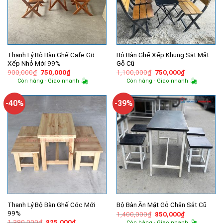
Thanh Lý Bộ Bàn Ghế Cafe Gỗ
Bộ Bàn Ghế Xếp Khung Sắt Mặt
Xếp Nhỏ Mới 99%
Gỗ Cũ
Giá
Giá
Giá
Giá
900,000
₫
750,000
₫
1,100,000
₫
750,000
₫
gốc
hiện
gốc
hiện
Còn hàng - Giao nhanh
Còn hàng - Giao nhanh
là:
tại
là:
tại
900,000₫.
là:
1,100,000₫.
là:
750,000₫.
750,000₫.
-40%
-39%
Thanh Lý Bộ Bàn Ghế Cóc Mới
Bộ Bàn Ăn Mặt Gỗ Chân Sắt Cũ
99%
Giá
Giá
1,400,000
₫
850,000
₫
gốc
hiện
Giá
Giá
1,380,000
₫
825,000
₫
Còn hàng - Giao nhanh