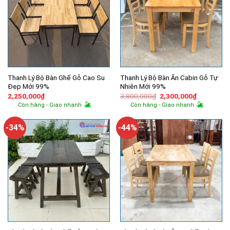
Thanh Lý Bộ Bàn Ghế Gỗ Cao Su
Thanh Lý Bộ Bàn Ăn Cabin Gỗ Tự
Đẹp Mới 99%
Nhiên Mới 99%
Giá
Giá
2,250,000
₫
3,800,000
₫
2,300,000
₫
gốc
hiện
Còn hàng - Giao nhanh
Còn hàng - Giao nhanh
là:
tại
3,800,000₫.
là:
2,300,000
-34%
-44%