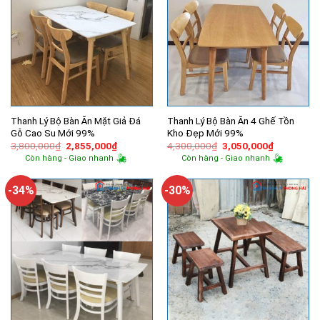
Thanh Lý Bộ Bàn Ăn Mặt Giả Đá
Thanh Lý Bộ Bàn Ăn 4 Ghế Tồn
Gỗ Cao Su Mới 99%
Kho Đẹp Mới 99%
Giá
Giá
Giá
Giá
3,800,000
₫
2,855,000
₫
4,300,000
₫
3,050,000
₫
gốc
hiện
gốc
hiện
Còn hàng - Giao nhanh
Còn hàng - Giao nhanh
là:
tại
là:
tại
3,800,000₫.
là:
4,300,000₫.
là:
2,855,000₫.
3,050,000
-34%
-30%