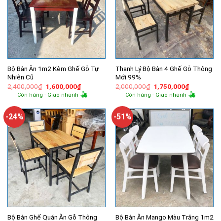
Bộ Bàn Ăn 1m2 Kèm Ghế Gỗ Tự
Thanh Lý Bộ Bàn 4 Ghế Gỗ Thông
Nhiên Cũ
Mới 99%
Giá
Giá
Giá
Giá
2,400,000
₫
1,600,000
₫
2,000,000
₫
1,750,000
₫
gốc
hiện
gốc
hiện
Còn hàng - Giao nhanh
Còn hàng - Giao nhanh
là:
tại
là:
tại
2,400,000₫.
là:
2,000,000₫.
là:
1,600,000₫.
1,750,000
-24%
-51%
Bộ Bàn Ghế Quán Ăn Gỗ Thông
Bộ Bàn Ăn Mango Màu Trắng 1m2