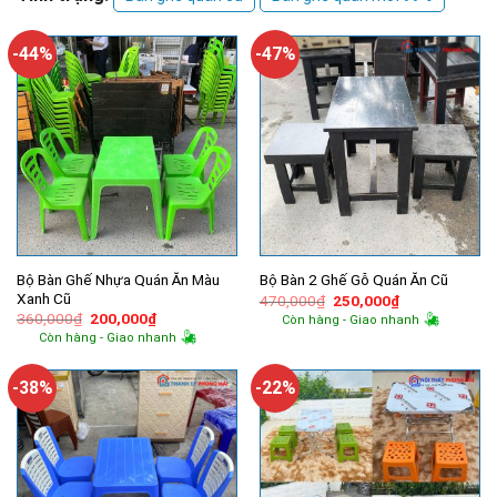
-44%
-47%
Bộ Bàn Ghế Nhựa Quán Ăn Màu
Bộ Bàn 2 Ghế Gỗ Quán Ăn Cũ
Xanh Cũ
Giá
Giá
470,000
₫
250,000
₫
gốc
hiện
Giá
Giá
360,000
₫
200,000
₫
Còn hàng - Giao nhanh
là:
tại
gốc
hiện
Còn hàng - Giao nhanh
470,000₫.
là:
là:
tại
250,000₫.
360,000₫.
là:
200,000₫.
-38%
-22%