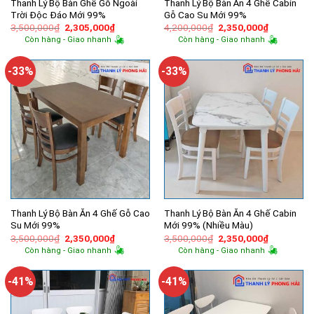
Thanh Lý Bộ Bàn Ghế Gỗ Ngoài
Thanh Lý Bộ Bàn Ăn 4 Ghế Cabin
Trời Độc Đáo Mới 99%
Gỗ Cao Su Mới 99%
Giá
Giá
Giá
Giá
3,500,000
₫
2,305,000
₫
4,200,000
₫
2,350,000
₫
gốc
hiện
gốc
hiện
Còn hàng - Giao nhanh
Còn hàng - Giao nhanh
là:
tại
là:
tại
3,500,000₫.
là:
4,200,000₫.
là:
2,305,000₫.
2,350,000
-33%
-33%
Thanh Lý Bộ Bàn Ăn 4 Ghế Gỗ Cao
Thanh Lý Bộ Bàn Ăn 4 Ghế Cabin
Su Mới 99%
Mới 99% (Nhiều Màu)
Giá
Giá
Giá
Giá
3,500,000
₫
2,350,000
₫
3,500,000
₫
2,350,000
₫
gốc
hiện
gốc
hiện
Còn hàng - Giao nhanh
Còn hàng - Giao nhanh
là:
tại
là:
tại
3,500,000₫.
là:
3,500,000₫.
là:
2,350,000₫.
2,350,000
-41%
-41%