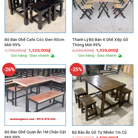
Bộ Bàn Ghế Cafe Cóc Đen 90cm
Thanh Lý Bộ Bàn 4 Ghế Xếp Gỗ
Mới 99%
Thông Mới 99%
Giá
Giá
Giá
Giá
1,700,000
₫
1,320,000
₫
2,250,000
₫
1,330,000
₫
gốc
hiện
gốc
hiện
Còn hàng - Giao nhanh
Còn hàng - Giao nhanh
là:
tại
là:
tại
1,700,000₫.
là:
2,250,000₫.
là:
1,320,000₫.
1,330,000
-26%
-25%
Bộ Bàn Ghế Quán Ăn 1M Chân Sắt
Bộ Bàn Ăn Gỗ Tự Nhiên 1m Cũ
Mới 99%
Giá
Giá
2,000,000
₫
1,500,000
₫