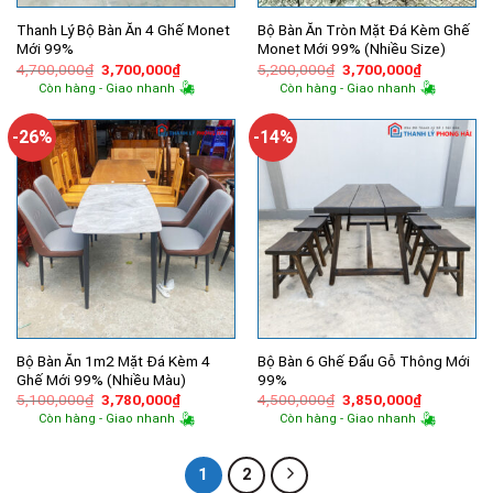
Thanh Lý Bộ Bàn Ăn 4 Ghế Monet
Bộ Bàn Ăn Tròn Mặt Đá Kèm Ghế
Mới 99%
Monet Mới 99% (Nhiều Size)
Giá
Giá
Giá
Giá
4,700,000
₫
3,700,000
₫
5,200,000
₫
3,700,000
₫
gốc
hiện
gốc
hiện
Còn hàng - Giao nhanh
Còn hàng - Giao nhanh
là:
tại
là:
tại
4,700,000₫.
là:
5,200,000₫.
là:
3,700,000₫.
3,700,000
-26%
-14%
Bộ Bàn Ăn 1m2 Mặt Đá Kèm 4
Bộ Bàn 6 Ghế Đẩu Gỗ Thông Mới
Ghế Mới 99% (Nhiều Màu)
99%
Giá
Giá
Giá
Giá
5,100,000
₫
3,780,000
₫
4,500,000
₫
3,850,000
₫
gốc
hiện
gốc
hiện
Còn hàng - Giao nhanh
Còn hàng - Giao nhanh
là:
tại
là:
tại
5,100,000₫.
là:
4,500,000₫.
là:
3,780,000₫.
3,850,000
1
2