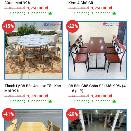
80cm Mới 99%
Kèm 4 Ghế Cũ
Giá
Giá
Giá
Giá
2,300,000
₫
1,750,000
₫
3,600,000
₫
1,750,000
₫
gốc
hiện
gốc
hiện
Còn hàng - Giao nhanh
Còn hàng - Giao nhanh
là:
tại
là:
tại
2,300,000₫.
là:
3,600,000₫.
là:
1,750,000₫.
1,750,000
-15%
-22%
Thanh Lý Bộ Bàn Ăn Inox Tồn Kho
Bộ Bàn Ghế Chân Sắt Mới 99% (4
Mới 99%
– 6 ghế)
Giá
Giá
Giá
Giá
2,200,000
₫
1,870,000
₫
2,460,000
₫
1,930,000
₫
gốc
hiện
gốc
hiện
Còn hàng - Giao nhanh
Còn hàng - Giao nhanh
là:
tại
là:
tại
2,200,000₫.
là:
2,460,000₫.
là:
1,870,000₫.
1,930,000
-41%
-29%