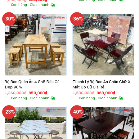
là:
tại
gốc
hiện
Còn hàng - Giao nhanh
1,400,000₫.
là:
là:
tại
850,000₫.
1,380,000₫.
là:
825,000₫.
-30%
-36%
Bộ Bàn Quán Ăn 4 Ghế Đẩu Cũ
Thanh Lý Bộ Bàn Ăn Chân Chữ X
Đẹp 90%
Mặt Gỗ Cũ Giá Rẻ
Giá
Giá
Giá
Giá
1,360,000
₫
950,000
₫
1,500,000
₫
960,000
₫
gốc
hiện
gốc
hiện
Còn hàng - Giao nhanh
Còn hàng - Giao nhanh
là:
tại
là:
tại
1,360,000₫.
là:
1,500,000₫.
là:
950,000₫.
960,000₫.
-23%
-40%