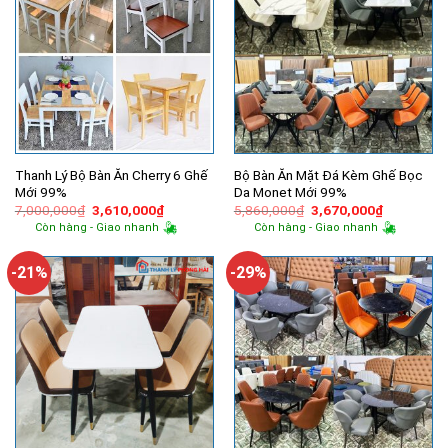
Thanh Lý Bộ Bàn Ăn Cherry 6 Ghế
Bộ Bàn Ăn Mặt Đá Kèm Ghế Bọc
Mới 99%
Da Monet Mới 99%
Giá
Giá
Giá
Giá
7,000,000
₫
3,610,000
₫
5,860,000
₫
3,670,000
₫
gốc
hiện
gốc
hiện
Còn hàng - Giao nhanh
Còn hàng - Giao nhanh
là:
tại
là:
tại
7,000,000₫.
là:
5,860,000₫.
là:
3,610,000₫.
3,670,000
-21%
-29%