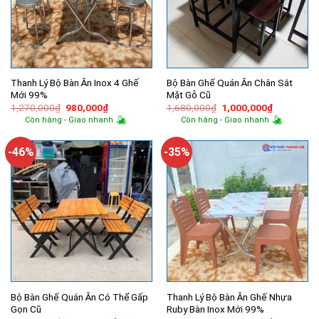
Thanh Lý Bộ Bàn Ăn Inox 4 Ghế
Bộ Bàn Ghế Quán Ăn Chân Sắt
Mới 99%
Mặt Gỗ Cũ
Giá
Giá
Giá
Giá
1,270,000
₫
980,000
₫
1,680,000
₫
1,000,000
₫
gốc
hiện
gốc
hiện
Còn hàng - Giao nhanh
Còn hàng - Giao nhanh
là:
tại
là:
tại
1,270,000₫.
là:
1,680,000₫.
là:
980,000₫.
1,000,000
-46%
-35%
Bộ Bàn Ghế Quán Ăn Có Thể Gấp
Thanh Lý Bộ Bàn Ăn Ghế Nhựa
Gọn Cũ
Ruby Bàn Inox Mới 99%