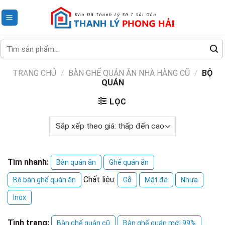
Skip
to
content
Tìm
kiếm:
TRANG CHỦ
/
BÀN GHẾ QUÁN ĂN NHÀ HÀNG CŨ
/
BỘ
QUÁN
LỌC
Tìm nhanh:
Bàn quán ăn
Ghế quán ăn
Chất liệu:
Bộ bàn ghế quán ăn
Gỗ
Mặt đá
Nhựa
Inox
Tình trạng:
Bàn ghế quán cũ
Bàn ghế quán mới 99%