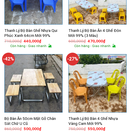
Thanh Lý Bộ Bàn Ghế Nhựa Qui
Thanh Lý Bộ Bàn Ăn 4 Ghế Đôn
Phúc Xanh 64cm Mới 99%
Mới 99% (3 Màu)
Giá
Giá
Giá
Giá
710,000
₫
440,000
₫
600,000
₫
470,000
₫
gốc
hiện
gốc
hiện
Còn hàng - Giao nhanh
Còn hàng - Giao nhanh
là:
tại
là:
tại
710,000₫.
là:
600,000₫.
là:
440,000₫.
470,000₫.
-42%
-27%
Bộ Bàn Ăn 50cm Mặt Gỗ Chân
Thanh Lý Bộ Bàn 4 Ghế Nhựa
Sắt Chữ U Cũ
Vàng Cam Mới 99%
Giá
Giá
Giá
Giá
860,000
₫
500,000
₫
750,000
₫
550,000
₫