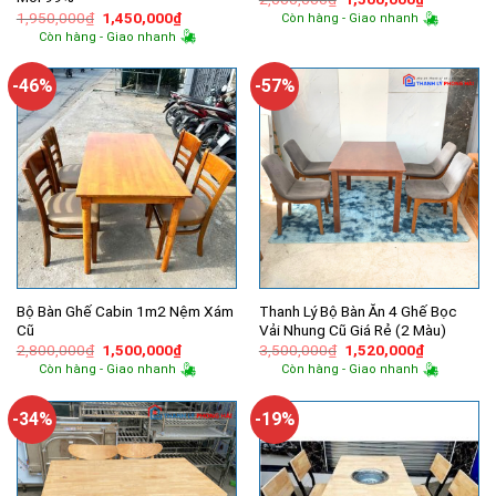
gốc
hiện
Giá
Giá
1,950,000
₫
1,450,000
₫
Còn hàng - Giao nhanh
là:
tại
gốc
hiện
Còn hàng - Giao nhanh
2,000,000₫.
là:
là:
tại
1,500,000
1,950,000₫.
là:
1,450,000₫.
-46%
-57%
Bộ Bàn Ghế Cabin 1m2 Nệm Xám
Thanh Lý Bộ Bàn Ăn 4 Ghế Bọc
Cũ
Vải Nhung Cũ Giá Rẻ (2 Màu)
Giá
Giá
Giá
Giá
2,800,000
₫
1,500,000
₫
3,500,000
₫
1,520,000
₫
gốc
hiện
gốc
hiện
Còn hàng - Giao nhanh
Còn hàng - Giao nhanh
là:
tại
là:
tại
2,800,000₫.
là:
3,500,000₫.
là:
1,500,000₫.
1,520,000
-34%
-19%