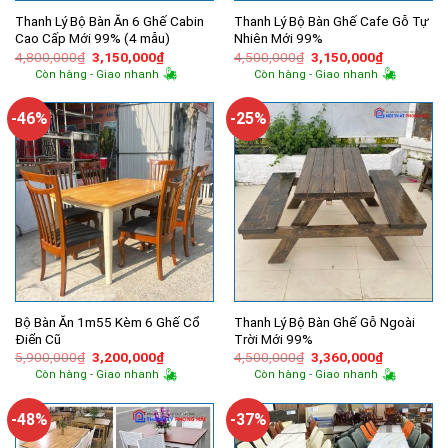
Thanh Lý Bộ Bàn Ăn 6 Ghế Cabin
Thanh Lý Bộ Bàn Ghế Cafe Gỗ Tự
Cao Cấp Mới 99% (4 mẫu)
Nhiên Mới 99%
Giá
Giá
Giá
Giá
4,800,000
₫
3,150,000
₫
4,500,000
₫
3,150,000
₫
gốc
hiện
gốc
hiện
Còn hàng - Giao nhanh
Còn hàng - Giao nhanh
là:
tại
là:
tại
4,800,000₫.
là:
4,500,000₫.
là:
3,150,000₫.
3,150,000
-46%
-25%
Bộ Bàn Ăn 1m55 Kèm 6 Ghế Cổ
Thanh Lý Bộ Bàn Ghế Gỗ Ngoài
Điển Cũ
Trời Mới 99%
Giá
Giá
Giá
Giá
5,900,000
₫
3,200,000
₫
4,500,000
₫
3,360,000
₫
gốc
hiện
gốc
hiện
Còn hàng - Giao nhanh
Còn hàng - Giao nhanh
là:
tại
là:
tại
5,900,000₫.
là:
4,500,000₫.
là:
3,200,000₫.
3,360,000
-48%
-37%