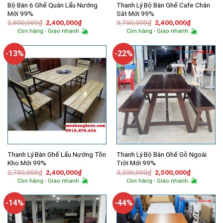
Bộ Bàn 6 Ghế Quán Lẩu Nướng
Thanh Lý Bộ Bàn Ghế Cafe Chân
Mới 99%
Sắt Mới 99%
Giá
Giá
Giá
Giá
2,850,000
₫
2,400,000
₫
3,700,000
₫
2,400,000
₫
gốc
hiện
gốc
hiện
Còn hàng - Giao nhanh
Còn hàng - Giao nhanh
là:
tại
là:
tại
2,850,000₫.
là:
3,700,000₫.
là:
2,400,000₫.
2,400,000
-13%
-22%
Thanh Lý Bàn Ghế Lẩu Nướng Tồn
Thanh Lý Bộ Bàn Ghế Gỗ Ngoài
Kho Mới 99%
Trời Mới 99%
Giá
Giá
Giá
Giá
2,750,000
₫
2,400,000
₫
3,200,000
₫
2,500,000
₫
gốc
hiện
gốc
hiện
Còn hàng - Giao nhanh
Còn hàng - Giao nhanh
là:
tại
là:
tại
2,750,000₫.
là:
3,200,000₫.
là:
2,400,000₫.
2,500,000
-14%
-44%