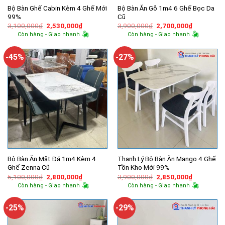
Bộ Bàn Ghế Cabin Kèm 4 Ghế Mới
Bộ Bàn Ăn Gỗ 1m4 6 Ghế Bọc Da
99%
Cũ
Giá
Giá
Giá
Giá
3,100,000
₫
2,530,000
₫
3,900,000
₫
2,700,000
₫
gốc
hiện
gốc
hiện
Còn hàng - Giao nhanh
Còn hàng - Giao nhanh
là:
tại
là:
tại
3,100,000₫.
là:
3,900,000₫.
là:
2,530,000₫.
2,700,000
-45%
-27%
Bộ Bàn Ăn Mặt Đá 1m4 Kèm 4
Thanh Lý Bộ Bàn Ăn Mango 4 Ghế
Ghế Zenna Cũ
Tồn Kho Mới 99%
Giá
Giá
Giá
Giá
5,100,000
₫
2,800,000
₫
3,900,000
₫
2,850,000
₫
gốc
hiện
gốc
hiện
Còn hàng - Giao nhanh
Còn hàng - Giao nhanh
là:
tại
là:
tại
5,100,000₫.
là:
3,900,000₫.
là:
2,800,000₫.
2,850,000
-25%
-29%