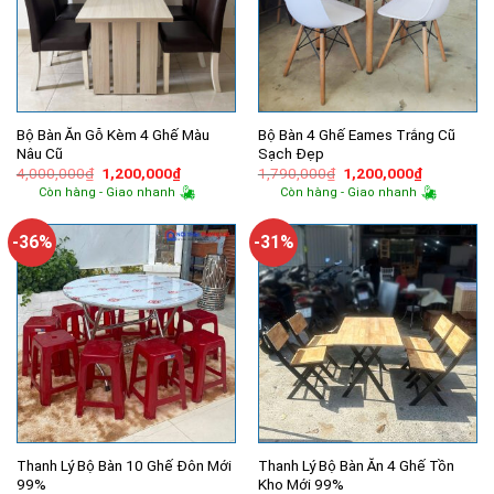
Bộ Bàn Ăn Gỗ Kèm 4 Ghế Màu
Bộ Bàn 4 Ghế Eames Trắng Cũ
Nâu Cũ
Sạch Đẹp
Giá
Giá
Giá
Giá
4,000,000
₫
1,200,000
₫
1,790,000
₫
1,200,000
₫
gốc
hiện
gốc
hiện
Còn hàng - Giao nhanh
Còn hàng - Giao nhanh
là:
tại
là:
tại
4,000,000₫.
là:
1,790,000₫.
là:
1,200,000₫.
1,200,000
-36%
-31%
Thanh Lý Bộ Bàn 10 Ghế Đôn Mới
Thanh Lý Bộ Bàn Ăn 4 Ghế Tồn
99%
Kho Mới 99%