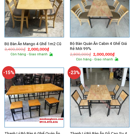
Bộ Bàn Quán Ăn Cabin 4 Ghế Giá
Bộ Bàn Ăn Mango 4 Ghế 1m2 Cũ
Rẻ Mới 99%
Giá
Giá
3,400,000
₫
2,000,000
₫
gốc
hiện
Giá
Giá
2,800,000
₫
2,000,000
₫
Còn hàng - Giao nhanh
là:
tại
gốc
hiện
Còn hàng - Giao nhanh
3,400,000₫.
là:
là:
tại
2,000,000₫.
2,800,000₫.
là:
2,000,000
-15%
-23%
Thanh Lý Bộ Bàn 6 Ghế Quán Ăn
Thanh Lý Bộ Bàn Ăn Gỗ Cao Su 4