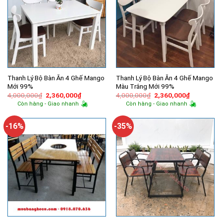
Thanh Lý Bộ Bàn Ăn 4 Ghế Mango
Thanh Lý Bộ Bàn Ăn 4 Ghế Mango
Mới 99%
Màu Trắng Mới 99%
Giá
Giá
Giá
Giá
4,000,000
₫
2,360,000
₫
4,000,000
₫
2,360,000
₫
gốc
hiện
gốc
hiện
Còn hàng - Giao nhanh
Còn hàng - Giao nhanh
là:
tại
là:
tại
4,000,000₫.
là:
4,000,000₫.
là:
2,360,000₫.
2,360,000
-16%
-35%