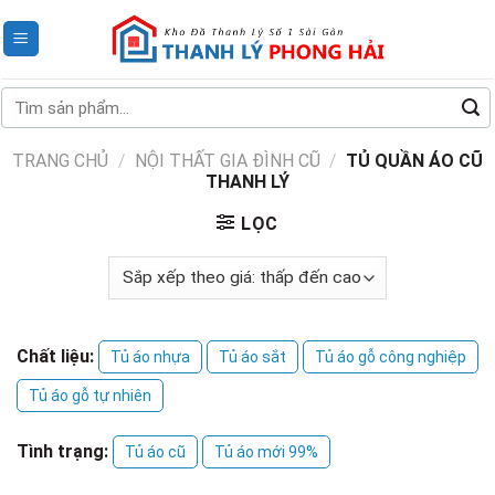
Skip
to
content
Tìm
kiếm:
TRANG CHỦ
/
NỘI THẤT GIA ĐÌNH CŨ
/
TỦ QUẦN ÁO CŨ
THANH LÝ
LỌC
Chất liệu:
Tủ áo nhựa
Tủ áo sắt
Tủ áo gỗ công nghiệp
Tủ áo gỗ tự nhiên
Tình trạng:
Tủ áo cũ
Tủ áo mới 99%