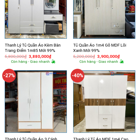
Thanh Lý Tủ Quần Áo Kèm Bàn
Tủ Quần Áo 1m4 Gỗ MDF Lõi
Trang Điểm 1m85 Mới 99%
Xanh Mới 99%
Giá
Giá
Giá
Giá
5,800,000
₫
3,880,000
₫
5,200,000
₫
3,900,000
₫
gốc
hiện
gốc
hiện
Còn hàng - Giao nhanh
Còn hàng - Giao nhanh
là:
tại
là:
tại
5,800,000₫.
là:
5,200,000₫.
là:
3,880,000₫.
3,900,000
-27%
-40%
Thanh Lý Tủ Quần Áo 3 Cánh
Thanh Lý Tủ Áo MDF 1m4 Cao