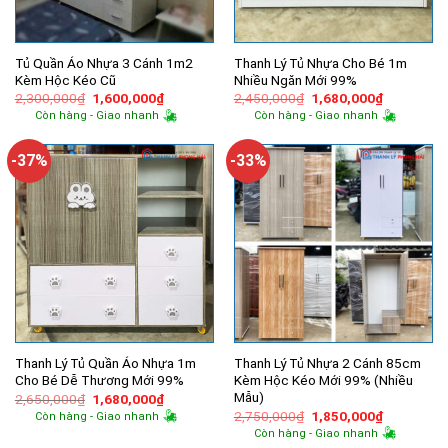
Tủ Quần Áo Nhựa 3 Cánh 1m2
Thanh Lý Tủ Nhựa Cho Bé 1m
Kèm Hộc Kéo Cũ
Nhiều Ngăn Mới 99%
Giá
Giá
Giá
Giá
2,300,000
₫
1,600,000
₫
2,450,000
₫
1,680,000
₫
gốc
hiện
gốc
hiện
Còn hàng - Giao nhanh
Còn hàng - Giao nhanh
là:
tại
là:
tại
2,300,000₫.
là:
2,450,000₫.
là:
1,600,000₫.
1,680,000
-37%
-33%
Thanh Lý Tủ Quần Áo Nhựa 1m
Thanh Lý Tủ Nhựa 2 Cánh 85cm
Cho Bé Dễ Thương Mới 99%
Kèm Hộc Kéo Mới 99% (Nhiều
Mẫu)
Giá
Giá
2,650,000
₫
1,680,000
₫
gốc
hiện
Giá
Giá
2,750,000
₫
1,850,000
₫
Còn hàng - Giao nhanh
là:
tại
gốc
hiện
Còn hàng - Giao nhanh
2,650,000₫.
là:
là:
tại