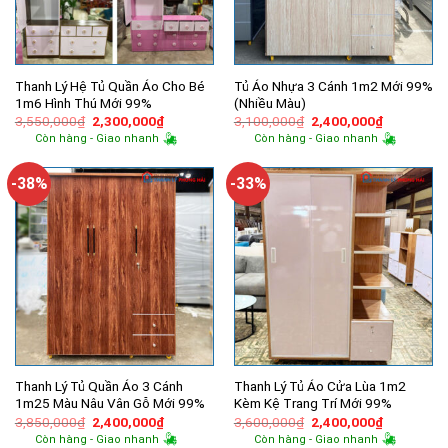
Thanh Lý Hệ Tủ Quần Áo Cho Bé
Tủ Áo Nhựa 3 Cánh 1m2 Mới 99%
1m6 Hình Thú Mới 99%
(Nhiều Màu)
Giá
Giá
Giá
Giá
3,550,000
₫
2,300,000
₫
3,100,000
₫
2,400,000
₫
gốc
hiện
gốc
hiện
Còn hàng - Giao nhanh
Còn hàng - Giao nhanh
là:
tại
là:
tại
3,550,000₫.
là:
3,100,000₫.
là:
2,300,000₫.
2,400,000
-38%
-33%
Thanh Lý Tủ Quần Áo 3 Cánh
Thanh Lý Tủ Áo Cửa Lùa 1m2
1m25 Màu Nâu Vân Gỗ Mới 99%
Kèm Kệ Trang Trí Mới 99%
Giá
Giá
Giá
Giá
3,850,000
₫
2,400,000
₫
3,600,000
₫
2,400,000
₫
gốc
hiện
gốc
hiện
Còn hàng - Giao nhanh
Còn hàng - Giao nhanh
là:
tại
là:
tại