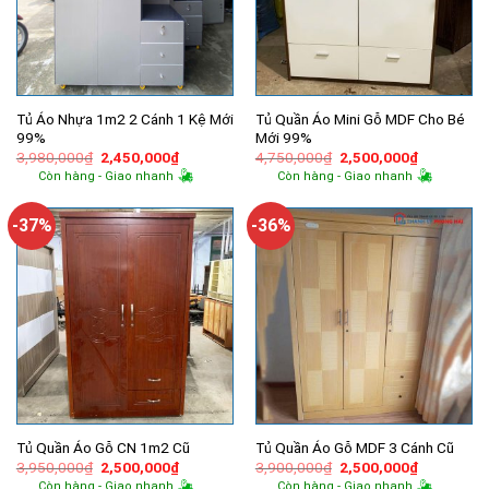
Tủ Áo Nhựa 1m2 2 Cánh 1 Kệ Mới
Tủ Quần Áo Mini Gỗ MDF Cho Bé
99%
Mới 99%
Giá
Giá
Giá
Giá
3,980,000
₫
2,450,000
₫
4,750,000
₫
2,500,000
₫
gốc
hiện
gốc
hiện
Còn hàng - Giao nhanh
Còn hàng - Giao nhanh
là:
tại
là:
tại
3,980,000₫.
là:
4,750,000₫.
là:
2,450,000₫.
2,500,000
-37%
-36%
Tủ Quần Áo Gỗ CN 1m2 Cũ
Tủ Quần Áo Gỗ MDF 3 Cánh Cũ
Giá
Giá
Giá
Giá
3,950,000
₫
2,500,000
₫
3,900,000
₫
2,500,000
₫
gốc
hiện
gốc
hiện
Còn hàng - Giao nhanh
Còn hàng - Giao nhanh