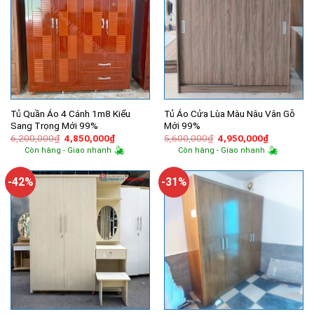
Tủ Quần Áo 4 Cánh 1m8 Kiểu
Tủ Áo Cửa Lùa Màu Nâu Vân Gỗ
Sang Trọng Mới 99%
Mới 99%
Giá
Giá
Giá
Giá
6,200,000
₫
4,850,000
₫
5,600,000
₫
4,950,000
₫
gốc
hiện
gốc
hiện
Còn hàng - Giao nhanh
Còn hàng - Giao nhanh
là:
tại
là:
tại
6,200,000₫.
là:
5,600,000₫.
là:
4,850,000₫.
4,950,000
-42%
-31%