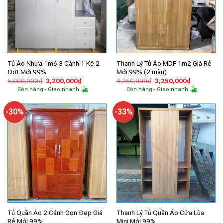
Tủ Áo Nhựa 1m6 3 Cánh 1 Kệ 2
Thanh Lý Tủ Áo MDF 1m2 Giá Rẻ
Đợt Mới 99%
Mới 99% (2 màu)
Giá
Giá
Giá
Giá
5,000,000
₫
3,200,000
₫
4,360,000
₫
3,250,000
₫
gốc
hiện
gốc
hiện
Còn hàng - Giao nhanh
Còn hàng - Giao nhanh
là:
tại
là:
tại
5,000,000₫.
là:
4,360,000₫.
là:
3,200,000₫.
3,250,000
-30%
-33%
Tủ Quần Áo 2 Cánh Gọn Đẹp Giá
Thanh Lý Tủ Quần Áo Cửa Lùa
Rẻ Mới 99%
Mini Mới 99%