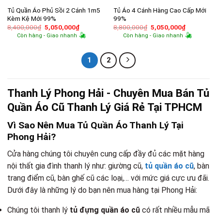
Tủ Quần Áo Phủ Sồi 2 Cánh 1m5
Tủ Áo 4 Cánh Hàng Cao Cấp Mới
Kèm Kệ Mới 99%
99%
Giá
Giá
Giá
Giá
8,400,000
₫
5,050,000
₫
8,800,000
₫
5,050,000
₫
gốc
hiện
gốc
hiện
Còn hàng - Giao nhanh
Còn hàng - Giao nhanh
là:
tại
là:
tại
8,400,000₫.
là:
8,800,000₫.
là:
5,050,000₫.
5,050,000
1
2
Thanh Lý Phong Hải - Chuyên Mua Bán Tủ
Quần Áo Cũ Thanh Lý Giá Rẻ Tại TPHCM
Vì Sao Nên Mua Tủ Quần Áo Thanh Lý Tại
Phong Hải?
Cửa hàng chúng tôi chuyên cung cấp đầy đủ các mặt hàng
nội thất gia đình thanh lý như: giường cũ,
tủ quần áo cũ
, bàn
trang điểm cũ, bàn ghế cũ các loại,… với mức giá cực ưu đãi.
Dưới đây là những lý do bạn nên mua hàng tại Phong Hải:
Chúng tôi thanh lý
tủ đựng quần áo cũ
có rất nhiều mẫu mã