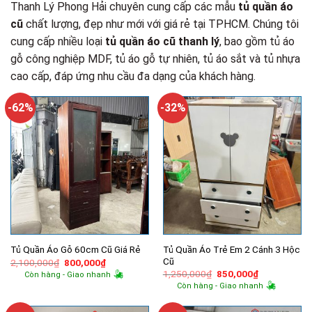
Thanh Lý Phong Hải chuyên cung cấp các mẫu
tủ quần áo
cũ
chất lượng, đẹp như mới với giá rẻ tại TPHCM. Chúng tôi
cung cấp nhiều loại
tủ quần áo cũ thanh lý
, bao gồm tủ áo
gỗ công nghiệp MDF, tủ áo gỗ tự nhiên, tủ áo sắt và tủ nhựa
cao cấp, đáp ứng nhu cầu đa dạng của khách hàng.
-62%
-32%
Tủ Quần Áo Trẻ Em 2 Cánh 3 Hộc
Tủ Quần Áo Gỗ 60cm Cũ Giá Rẻ
Cũ
Giá
Giá
2,100,000
₫
800,000
₫
gốc
hiện
Giá
Giá
1,250,000
₫
850,000
₫
Còn hàng - Giao nhanh
là:
tại
gốc
hiện
Còn hàng - Giao nhanh
2,100,000₫.
là:
là:
tại
800,000₫.
1,250,000₫.
là:
850,000₫.