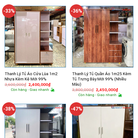
3,850,000₫.
là:
3,600,000₫.
là:
2,400,000₫.
2,400,000
-33%
-36%
Thanh Lý Tủ Áo Cửa Lùa 1m2
Thanh Lý Tủ Quần Áo 1m25 Kèm
Nhựa Kèm Kệ Mới 99%
Tủ Trưng Bày Mới 99% (Nhiều
Màu)
Giá
Giá
3,600,000
₫
2,400,000
₫
gốc
hiện
Giá
Giá
3,800,000
₫
2,450,000
₫
Còn hàng - Giao nhanh
là:
tại
gốc
hiện
Còn hàng - Giao nhanh
3,600,000₫.
là:
là:
tại
2,400,000₫.
3,800,000₫.
là:
2,450,000
-38%
-47%