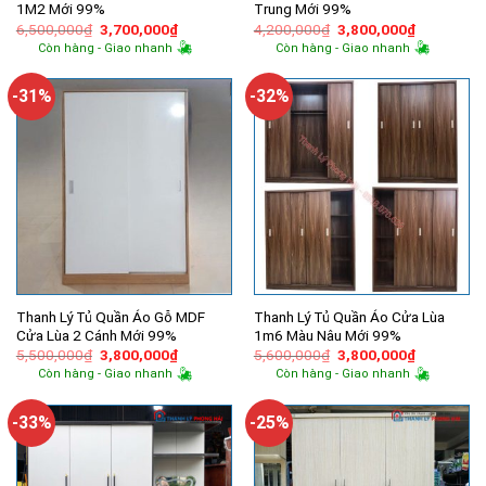
1M2 Mới 99%
Trung Mới 99%
Giá
Giá
Giá
Giá
6,500,000
₫
3,700,000
₫
4,200,000
₫
3,800,000
₫
gốc
hiện
gốc
hiện
Còn hàng - Giao nhanh
Còn hàng - Giao nhanh
là:
tại
là:
tại
6,500,000₫.
là:
4,200,000₫.
là:
3,700,000₫.
3,800,000
-31%
-32%
Thanh Lý Tủ Quần Áo Gỗ MDF
Thanh Lý Tủ Quần Áo Cửa Lùa
Cửa Lùa 2 Cánh Mới 99%
1m6 Màu Nâu Mới 99%
Giá
Giá
Giá
Giá
5,500,000
₫
3,800,000
₫
5,600,000
₫
3,800,000
₫
gốc
hiện
gốc
hiện
Còn hàng - Giao nhanh
Còn hàng - Giao nhanh
là:
tại
là:
tại
5,500,000₫.
là:
5,600,000₫.
là:
3,800,000₫.
3,800,000
-33%
-25%