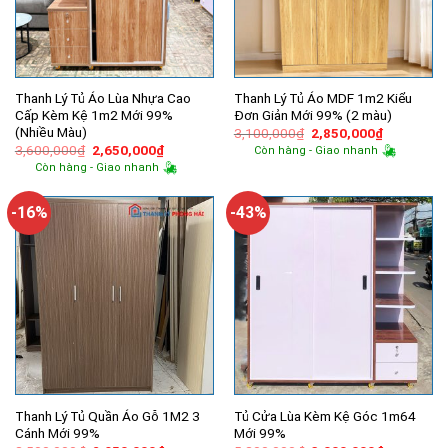
Thanh Lý Tủ Áo Lùa Nhựa Cao
Thanh Lý Tủ Áo MDF 1m2 Kiểu
Cấp Kèm Kệ 1m2 Mới 99%
Đơn Giản Mới 99% (2 màu)
(Nhiều Màu)
Giá
Giá
3,100,000
₫
2,850,000
₫
gốc
hiện
Giá
Giá
3,600,000
₫
2,650,000
₫
Còn hàng - Giao nhanh
là:
tại
gốc
hiện
Còn hàng - Giao nhanh
3,100,000₫.
là:
là:
tại
2,850,000
3,600,000₫.
là:
2,650,000₫.
-16%
-43%
Thanh Lý Tủ Quần Áo Gỗ 1M2 3
Tủ Cửa Lùa Kèm Kệ Góc 1m64
Cánh Mới 99%
Mới 99%