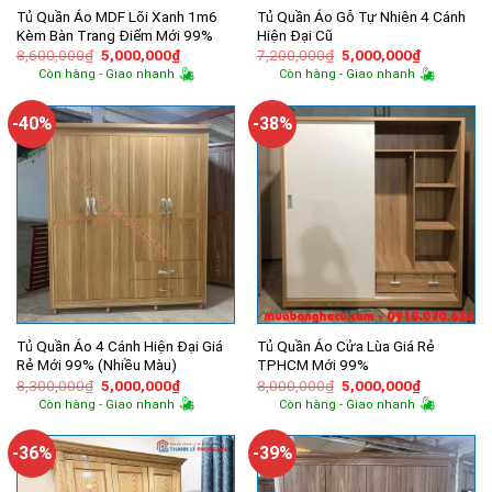
Tủ Quần Áo MDF Lõi Xanh 1m6
Tủ Quần Áo Gỗ Tự Nhiên 4 Cánh
Kèm Bàn Trang Điểm Mới 99%
Hiện Đại Cũ
Giá
Giá
Giá
Giá
8,600,000
₫
5,000,000
₫
7,200,000
₫
5,000,000
₫
gốc
hiện
gốc
hiện
Còn hàng - Giao nhanh
Còn hàng - Giao nhanh
là:
tại
là:
tại
8,600,000₫.
là:
7,200,000₫.
là:
5,000,000₫.
5,000,000
-40%
-38%
Tủ Quần Áo 4 Cánh Hiện Đại Giá
Tủ Quần Áo Cửa Lùa Giá Rẻ
Rẻ Mới 99% (Nhiều Màu)
TPHCM Mới 99%
Giá
Giá
Giá
Giá
8,300,000
₫
5,000,000
₫
8,000,000
₫
5,000,000
₫
gốc
hiện
gốc
hiện
Còn hàng - Giao nhanh
Còn hàng - Giao nhanh
là:
tại
là:
tại
8,300,000₫.
là:
8,000,000₫.
là:
5,000,000₫.
5,000,000
-36%
-39%