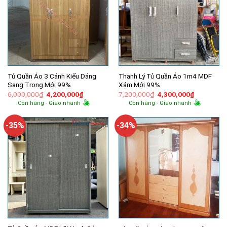
Tủ Quần Áo 3 Cánh Kiểu Dáng
Thanh Lý Tủ Quần Áo 1m4 MDF
Sang Trọng Mới 99%
Xám Mới 99%
Giá
Giá
Giá
Giá
6,000,000
₫
4,200,000
₫
7,200,000
₫
4,300,000
₫
gốc
hiện
gốc
hiện
Còn hàng - Giao nhanh
Còn hàng - Giao nhanh
là:
tại
là:
tại
6,000,000₫.
là:
7,200,000₫.
là:
4,200,000₫.
4,300,000
-35%
-34%