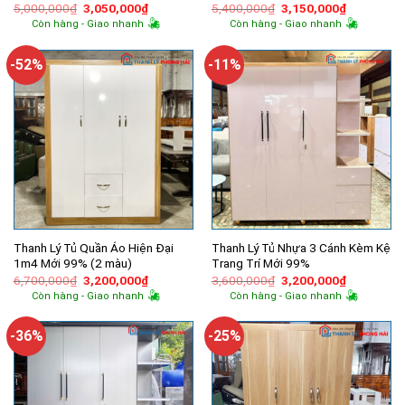
Giá
Giá
Giá
Giá
5,000,000
₫
3,050,000
₫
5,400,000
₫
3,150,000
₫
gốc
hiện
gốc
hiện
Còn hàng - Giao nhanh
Còn hàng - Giao nhanh
là:
tại
là:
tại
5,000,000₫.
là:
5,400,000₫.
là:
3,050,000₫.
3,150,000
-52%
-11%
Thanh Lý Tủ Quần Áo Hiện Đại
Thanh Lý Tủ Nhựa 3 Cánh Kèm Kệ
1m4 Mới 99% (2 màu)
Trang Trí Mới 99%
Giá
Giá
Giá
Giá
6,700,000
₫
3,200,000
₫
3,600,000
₫
3,200,000
₫
gốc
hiện
gốc
hiện
Còn hàng - Giao nhanh
Còn hàng - Giao nhanh
là:
tại
là:
tại
6,700,000₫.
là:
3,600,000₫.
là:
3,200,000₫.
3,200,000
-36%
-25%