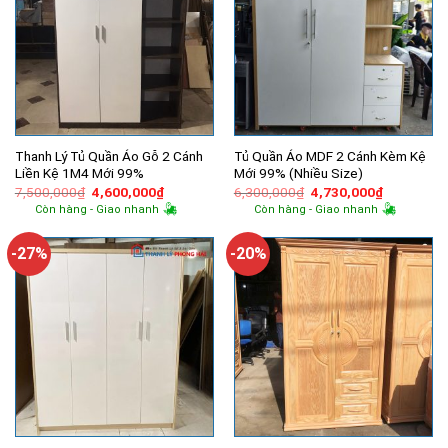
Thanh Lý Tủ Quần Áo Gỗ 2 Cánh
Tủ Quần Áo MDF 2 Cánh Kèm Kệ
Liền Kệ 1M4 Mới 99%
Mới 99% (Nhiều Size)
Giá
Giá
Giá
Giá
7,500,000
₫
4,600,000
₫
6,300,000
₫
4,730,000
₫
gốc
hiện
gốc
hiện
Còn hàng - Giao nhanh
Còn hàng - Giao nhanh
là:
tại
là:
tại
7,500,000₫.
là:
6,300,000₫.
là:
4,600,000₫.
4,730,000
-27%
-20%