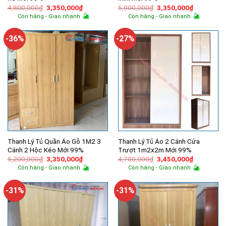
Giá
Giá
Giá
Giá
4,800,000
₫
3,350,000
₫
5,000,000
₫
3,350,000
₫
gốc
hiện
gốc
hiện
Còn hàng - Giao nhanh
Còn hàng - Giao nhanh
là:
tại
là:
tại
4,800,000₫.
là:
5,000,000₫.
là:
3,350,000₫.
3,350,000
-36%
-27%
Thanh Lý Tủ Quần Áo Gỗ 1M2 3
Thanh Lý Tủ Áo 2 Cánh Cửa
Cánh 2 Hộc Kéo Mới 99%
Trượt 1m2x2m Mới 99%
Giá
Giá
Giá
Giá
5,200,000
₫
3,350,000
₫
4,700,000
₫
3,450,000
₫
gốc
hiện
gốc
hiện
Còn hàng - Giao nhanh
Còn hàng - Giao nhanh
là:
tại
là:
tại
5,200,000₫.
là:
4,700,000₫.
là:
3,350,000₫.
3,450,000
-31%
-31%