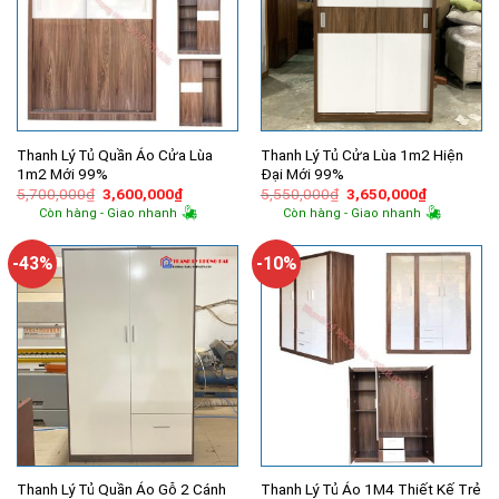
Thanh Lý Tủ Quần Áo Cửa Lùa
Thanh Lý Tủ Cửa Lùa 1m2 Hiện
1m2 Mới 99%
Đại Mới 99%
Giá
Giá
Giá
Giá
5,700,000
₫
3,600,000
₫
5,550,000
₫
3,650,000
₫
gốc
hiện
gốc
hiện
Còn hàng - Giao nhanh
Còn hàng - Giao nhanh
là:
tại
là:
tại
5,700,000₫.
là:
5,550,000₫.
là:
3,600,000₫.
3,650,000
-43%
-10%
Thanh Lý Tủ Quần Áo Gỗ 2 Cánh
Thanh Lý Tủ Áo 1M4 Thiết Kế Trẻ