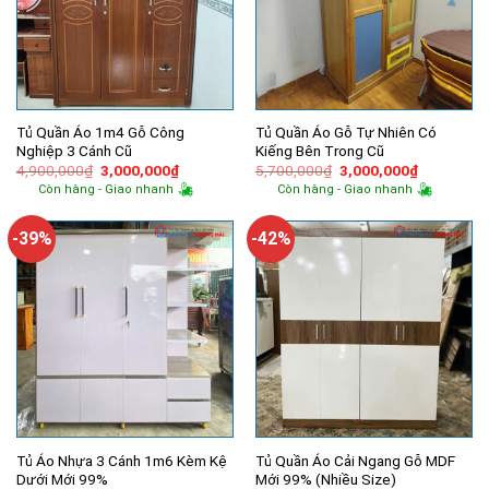
Tủ Quần Áo 1m4 Gỗ Công
Tủ Quần Áo Gỗ Tự Nhiên Có
Nghiệp 3 Cánh Cũ
Kiếng Bên Trong Cũ
Giá
Giá
Giá
Giá
4,900,000
₫
3,000,000
₫
5,700,000
₫
3,000,000
₫
gốc
hiện
gốc
hiện
Còn hàng - Giao nhanh
Còn hàng - Giao nhanh
là:
tại
là:
tại
4,900,000₫.
là:
5,700,000₫.
là:
3,000,000₫.
3,000,000
-39%
-42%
Tủ Áo Nhựa 3 Cánh 1m6 Kèm Kệ
Tủ Quần Áo Cải Ngang Gỗ MDF
Dưới Mới 99%
Mới 99% (Nhiều Size)