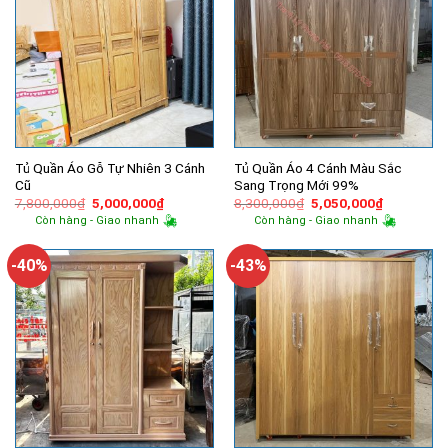
Tủ Quần Áo Gỗ Tự Nhiên 3 Cánh
Tủ Quần Áo 4 Cánh Màu Sắc
Cũ
Sang Trọng Mới 99%
Giá
Giá
Giá
Giá
7,800,000
₫
5,000,000
₫
8,300,000
₫
5,050,000
₫
gốc
hiện
gốc
hiện
Còn hàng - Giao nhanh
Còn hàng - Giao nhanh
là:
tại
là:
tại
7,800,000₫.
là:
8,300,000₫.
là:
5,000,000₫.
5,050,000
-40%
-43%