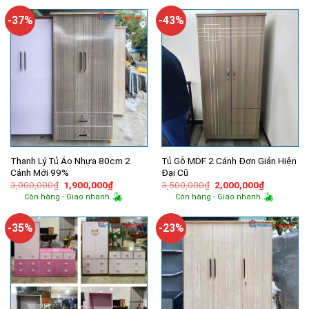
1,680,000₫.
2,750,000₫.
là:
1,850,000
-37%
-43%
Thanh Lý Tủ Áo Nhựa 80cm 2
Tủ Gỗ MDF 2 Cánh Đơn Giản Hiện
Cánh Mới 99%
Đại Cũ
Giá
Giá
Giá
Giá
3,000,000
₫
1,900,000
₫
3,500,000
₫
2,000,000
₫
gốc
hiện
gốc
hiện
Còn hàng - Giao nhanh
Còn hàng - Giao nhanh
là:
tại
là:
tại
3,000,000₫.
là:
3,500,000₫.
là:
1,900,000₫.
2,000,000
-35%
-23%