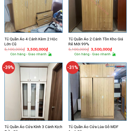
Tủ Quần Áo 4 Cánh Kèm 2 Hộc
Tủ Quần Áo 2 Cánh Tồn Kho Giá
Lớn Cũ
Rẻ Mới 99%
Giá
Giá
Giá
Giá
5,100,000
₫
3,500,000
₫
5,100,000
₫
3,500,000
₫
gốc
hiện
gốc
hiện
Còn hàng - Giao nhanh
Còn hàng - Giao nhanh
là:
tại
là:
tại
5,100,000₫.
là:
5,100,000₫.
là:
3,500,000₫.
3,500,000
-39%
-31%
Tủ Quần Áo Cửa Kính 3 Cánh Kịch
Tủ Quần Áo Cửa Lùa Gỗ MDF