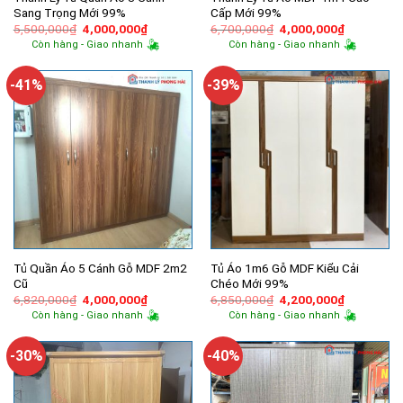
Sang Trọng Mới 99%
Cấp Mới 99%
Giá
Giá
Giá
Giá
5,500,000
₫
4,000,000
₫
6,700,000
₫
4,000,000
₫
gốc
hiện
gốc
hiện
Còn hàng - Giao nhanh
Còn hàng - Giao nhanh
là:
tại
là:
tại
5,500,000₫.
là:
6,700,000₫.
là:
4,000,000₫.
4,000,000
-41%
-39%
Tủ Quần Áo 5 Cánh Gỗ MDF 2m2
Tủ Áo 1m6 Gỗ MDF Kiểu Cải
Cũ
Chéo Mới 99%
Giá
Giá
Giá
Giá
6,820,000
₫
4,000,000
₫
6,850,000
₫
4,200,000
₫
gốc
hiện
gốc
hiện
Còn hàng - Giao nhanh
Còn hàng - Giao nhanh
là:
tại
là:
tại
6,820,000₫.
là:
6,850,000₫.
là:
4,000,000₫.
4,200,000
-30%
-40%