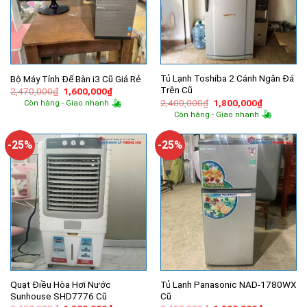
Tủ Lạnh Toshiba 2 Cánh Ngăn Đá
Bộ Máy Tính Để Bàn i3 Cũ Giá Rẻ
Trên Cũ
Giá
Giá
2,470,000
₫
1,600,000
₫
gốc
hiện
Giá
Giá
2,400,000
₫
1,800,000
₫
Còn hàng - Giao nhanh
là:
tại
gốc
hiện
Còn hàng - Giao nhanh
2,470,000₫.
là:
là:
tại
1,600,000₫.
2,400,000₫.
là:
1,800,000
-25%
-25%
Quạt Điều Hòa Hơi Nước
Tủ Lạnh Panasonic NAD-1780WX
Sunhouse SHD7776 Cũ
Cũ