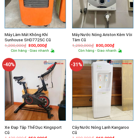
Máy Làm Mát Không Khí
Máy Nước Nóng Ariston Kèm Vòi
Sunhouse SHD7725C Cũ
Tắm Cũ
Giá
Giá
Giá
Giá
1,200,000
₫
800,000
₫
1,250,000
₫
800,000
₫
gốc
hiện
gốc
hiện
Còn hàng - Giao nhanh
Còn hàng - Giao nhanh
là:
tại
là:
tại
1,200,000₫.
là:
1,250,000₫.
là:
800,000₫.
800,000₫.
-40%
-31%
Xe Đạp Tập Thể Dục Kingsport
Cây Nước Nóng Lạnh Kangaroo
Cũ
Cũ
Giá
Giá
Giá
Giá
1,420,000
₫
850,000
₫
1,400,000
₫
960,000
₫