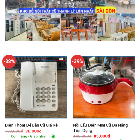
-38%
-39%
Nồi Lẩu Điện Mini Cũ Đa Năng
Điện Thoại Để Bàn Cũ Giá Rẻ
Tiện Dụng
Giá
Giá
130,000
₫
80,000
₫
gốc
hiện
Giá
Giá
140,000
₫
85,000
₫
Còn hàng - Giao nhanh
là:
tại
gốc
hiện