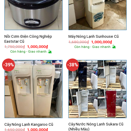
Nồi Cơm Điện Công Nghiệp
Máy Nóng Lạnh Sunhouse Cũ
Eaststar Cũ
Giá
Giá
1,680,000
₫
1,000,000
₫
gốc
hiện
Giá
Giá
1,750,000
₫
1,000,000
₫
Còn hàng - Giao nhanh
là:
tại
gốc
hiện
Còn hàng - Giao nhanh
1,680,000₫.
là:
là:
tại
1,000,000
1,750,000₫.
là:
1,000,000₫.
-39%
-38%
Cây Nước Nóng Lạnh Sukara Cũ
Cây Nóng Lạnh Kangaroo Cũ
(Nhiều Màu)
Giá
Giá
1,650,000
₫
1,000,000
₫