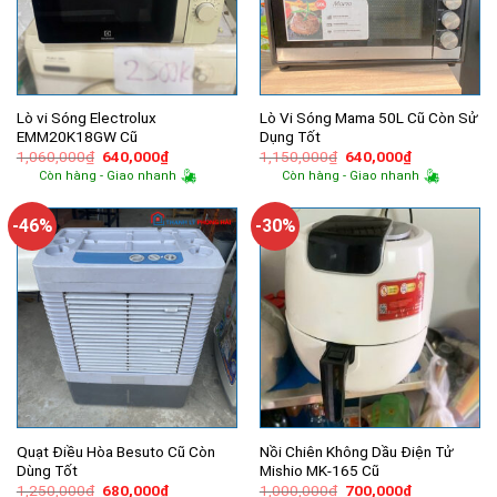
Lò vi Sóng Electrolux
Lò Vi Sóng Mama 50L Cũ Còn Sử
EMM20K18GW Cũ
Dụng Tốt
Giá
Giá
Giá
Giá
1,060,000
₫
640,000
₫
1,150,000
₫
640,000
₫
gốc
hiện
gốc
hiện
Còn hàng - Giao nhanh
Còn hàng - Giao nhanh
là:
tại
là:
tại
1,060,000₫.
là:
1,150,000₫.
là:
640,000₫.
640,000₫.
-46%
-30%
Quạt Điều Hòa Besuto Cũ Còn
Nồi Chiên Không Dầu Điện Tử
Dùng Tốt
Mishio MK-165 Cũ
Giá
Giá
Giá
Giá
1,250,000
₫
680,000
₫
1,000,000
₫
700,000
₫