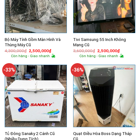
Bộ Máy Tính Gồm Màn Hình Và
Tivi Samsung 55 Inch Không
Thùng Máy Cũ
Mạng Cũ
Giá
Giá
Giá
Giá
4,300,000
₫
2,500,000
₫
3,600,000
₫
2,500,000
₫
gốc
hiện
gốc
hiện
Còn hàng - Giao nhanh
Còn hàng - Giao nhanh
là:
tại
là:
tại
4,300,000₫.
là:
3,600,000₫.
là:
2,500,000₫.
2,500,000
-33%
-36%
Tủ Đông Sanaky 2 Cánh Cũ
Quạt Điều Hòa Boss Dạng Tháp
(Nhiều Dung Tích)
Cũ