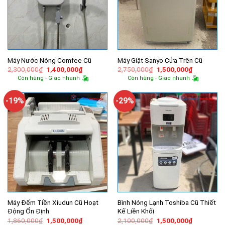
Máy Nước Nóng Comfee Cũ
Máy Giặt Sanyo Cửa Trên Cũ
Giá
Giá
Giá
Giá
2,300,000
₫
1,400,000
₫
2,750,000
₫
1,500,000
₫
gốc
hiện
gốc
hiện
Còn hàng - Giao nhanh
Còn hàng - Giao nhanh
là:
tại
là:
tại
2,300,000₫.
là:
2,750,000₫.
là:
1,400,000₫.
1,500,000
-19%
-29%
Máy Đếm Tiền Xiudun Cũ Hoạt
Bình Nóng Lạnh Toshiba Cũ Thiết
Động Ổn Định
Kế Liền Khối
Giá
Giá
Giá
Giá
1,860,000
₫
1,500,000
₫
2,100,000
₫
1,500,000
₫