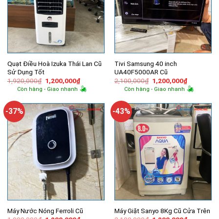
Quạt Điều Hoà Izuka Thái Lan Cũ
Tivi Samsung 40 inch
Sử Dụng Tốt
UA40F5000AR Cũ
Giá
Giá
Giá
Giá
1,920,000
₫
1,200,000
₫
2,100,000
₫
1,200,000
₫
gốc
hiện
gốc
hiện
Còn hàng - Giao nhanh
Còn hàng - Giao nhanh
là:
tại
là:
tại
1,920,000₫.
là:
2,100,000₫.
là:
1,200,000₫.
1,200,000
-37%
-43%
Máy Nước Nóng Ferroli Cũ
Máy Giặt Sanyo 8Kg Cũ Cửa Trên