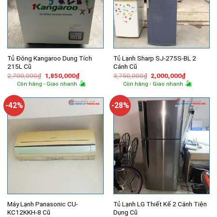
Tủ Đông Kangaroo Dung Tích
Tủ Lạnh Sharp SJ-275S-BL 2
215L Cũ
Cánh Cũ
Giá
Giá
Giá
Giá
2,700,000
₫
1,850,000
₫
3,750,000
₫
2,000,000
₫
gốc
hiện
gốc
hiện
Còn hàng - Giao nhanh
Còn hàng - Giao nhanh
là:
tại
là:
tại
2,700,000₫.
là:
3,750,000₫.
là:
1,850,000₫.
2,000,000
-42%
-28%
Máy Lạnh Panasonic CU-
Tủ Lạnh LG Thiết Kế 2 Cánh Tiện
KC12KKH-8 Cũ
Dụng Cũ