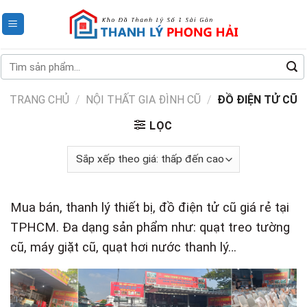
Skip
to
content
Tìm
kiếm:
TRANG CHỦ
/
NỘI THẤT GIA ĐÌNH CŨ
/
ĐỒ ĐIỆN TỬ CŨ
LỌC
Mua bán, thanh lý thiết bị, đồ điện tử cũ giá rẻ tại
TPHCM. Đa dạng sản phẩm như: quạt treo tường
cũ, máy giặt cũ, quạt hơi nước thanh lý…