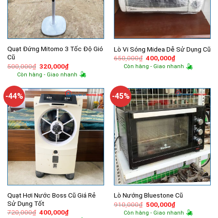
Quạt Đứng Mitomo 3 Tốc Độ Gió
Lò Vi Sóng Midea Dễ Sử Dụng Cũ
Cũ
Giá
Giá
650,000
₫
400,000
₫
gốc
hiện
Giá
Giá
500,000
₫
320,000
₫
Còn hàng - Giao nhanh
là:
tại
gốc
hiện
Còn hàng - Giao nhanh
650,000₫.
là:
là:
tại
400,000₫.
500,000₫.
là:
320,000₫.
-44%
-45%
Quạt Hơi Nước Boss Cũ Giá Rẻ
Lò Nướng Bluestone Cũ
Sử Dụng Tốt
Giá
Giá
910,000
₫
500,000
₫
gốc
hiện
Giá
Giá
720,000
₫
400,000
₫
Còn hàng - Giao nhanh
là:
tại