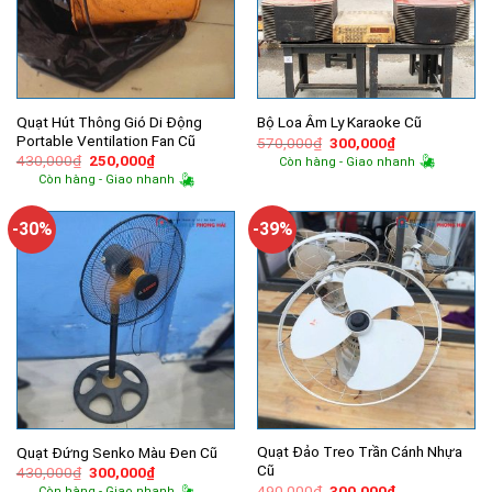
Quạt Hút Thông Gió Di Động
Bộ Loa Âm Ly Karaoke Cũ
Portable Ventilation Fan Cũ
Giá
Giá
570,000
₫
300,000
₫
gốc
hiện
Giá
Giá
430,000
₫
250,000
₫
Còn hàng - Giao nhanh
là:
tại
gốc
hiện
Còn hàng - Giao nhanh
570,000₫.
là:
là:
tại
300,000₫.
430,000₫.
là:
250,000₫.
-30%
-39%
Quạt Đảo Treo Trần Cánh Nhựa
Quạt Đứng Senko Màu Đen Cũ
Cũ
Giá
Giá
430,000
₫
300,000
₫
gốc
hiện
Giá
Giá
490,000
₫
300,000
₫
Còn hàng - Giao nhanh