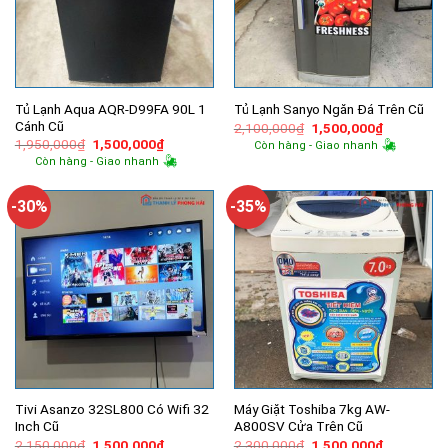
Tủ Lạnh Aqua AQR-D99FA 90L 1
Tủ Lạnh Sanyo Ngăn Đá Trên Cũ
Cánh Cũ
Giá
Giá
2,100,000
₫
1,500,000
₫
gốc
hiện
Giá
Giá
1,950,000
₫
1,500,000
₫
Còn hàng - Giao nhanh
là:
tại
gốc
hiện
Còn hàng - Giao nhanh
2,100,000₫.
là:
là:
tại
1,500,000
1,950,000₫.
là:
1,500,000₫.
-30%
-35%
Tivi Asanzo 32SL800 Có Wifi 32
Máy Giặt Toshiba 7kg AW-
Inch Cũ
A800SV Cửa Trên Cũ
Giá
Giá
Giá
Giá
2,150,000
₫
1,500,000
₫
2,300,000
₫
1,500,000
₫