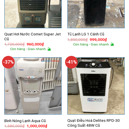
Quạt Hơi Nước Comet Super Jet
Tủ Lạnh LG 1 Cánh Cũ
Cũ
Giá
Giá
1,850,000
₫
999,000
₫
gốc
hiện
Giá
Giá
1,720,000
₫
960,000
₫
Còn hàng - Giao nhanh
là:
tại
gốc
hiện
Còn hàng - Giao nhanh
1,850,000₫.
là:
là:
tại
999,000₫.
1,720,000₫.
là:
960,000₫.
-37%
-41%
Quạt Điều Hoà Delites RPD-30
Bình Nóng Lạnh Aqua Cũ
Công Suất 48W Cũ
Giá
Giá
1,580,000
₫
1,000,000
₫