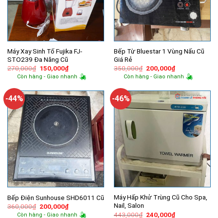
Máy Xay Sinh Tố Fujika FJ-
Bếp Từ Bluestar 1 Vùng Nấu Cũ
STO239 Đa Năng Cũ
Giá Rẻ
Giá
Giá
Giá
Giá
270,000
₫
150,000
₫
350,000
₫
200,000
₫
gốc
hiện
gốc
hiện
Còn hàng - Giao nhanh
Còn hàng - Giao nhanh
là:
tại
là:
tại
270,000₫.
là:
350,000₫.
là:
150,000₫.
200,000₫.
-44%
-46%
Máy Hấp Khử Trùng Cũ Cho Spa,
Bếp Điện Sunhouse SHD6011 Cũ
Nail, Salon
Giá
Giá
360,000
₫
200,000
₫
gốc
hiện
Giá
Giá
443,000
₫
240,000
₫
Còn hàng - Giao nhanh