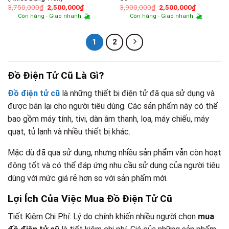
Giá
Giá
Giá
Giá
3,750,000
₫
2,500,000
₫
3,900,000
₫
2,500,000
₫
gốc
hiện
gốc
hiện
Còn hàng - Giao nhanh
Còn hàng - Giao nhanh
là:
tại
là:
tại
3,750,000₫.
là:
3,900,000₫.
là:
2,500,000₫.
2,500,000
1
2
Đồ Điện Tử Cũ Là Gì?
Đồ điện tử cũ
là những thiết bị điện tử đã qua sử dụng và
được bán lại cho người tiêu dùng. Các sản phẩm này có thể
bao gồm máy tính, tivi, dàn âm thanh, loa, máy chiếu, máy
quạt, tủ lạnh và nhiều thiết bị khác.
Mặc dù đã qua sử dụng, nhưng nhiều sản phẩm vẫn còn hoạt
động tốt và có thể đáp ứng nhu cầu sử dụng của người tiêu
dùng với mức giá rẻ hơn so với sản phẩm mới.
Lợi Ích Của Việc Mua Đồ Điện Tử Cũ
Tiết Kiệm Chi Phí: Lý do chính khiến nhiều người chọn
mua