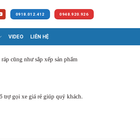
0918.012.412
0948.920.926
VIDEO
LIÊN HỆ
p ráp cũng như sắp xếp sản phẩm
 trợ gọi xe giá rẻ giúp quý khách.