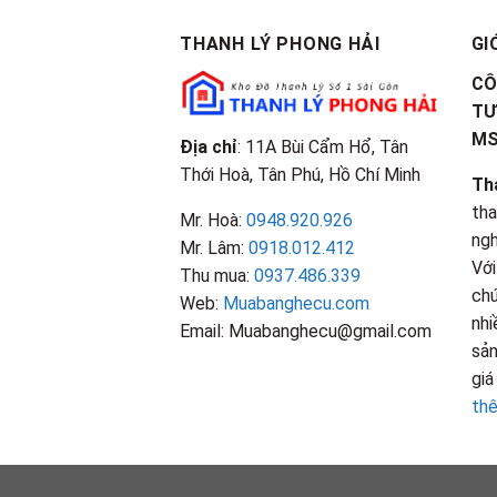
THANH LÝ PHONG HẢI
GI
CÔ
TƯ
M
Địa chỉ
: 11A Bùi Cẩm Hổ, Tân
Thới Hoà, Tân Phú, Hồ Chí Minh
Th
tha
Mr. Hoà:
0948.920.926
ngh
Mr. Lâm:
0918.012.412
Với
Thu mua:
0937.486.339
chú
Web:
Muabanghecu.com
nhi
Email: Muabanghecu@gmail.com
sản
giá
th