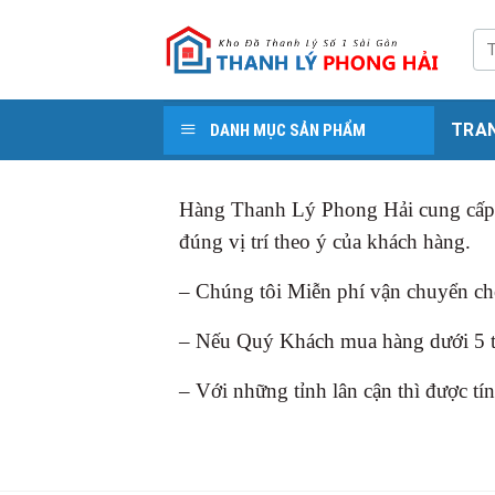
Skip
to
Tì
kiế
content
TRA
DANH MỤC SẢN PHẨM
Hàng Thanh Lý Phong Hải cung cấp d
đúng vị trí theo ý của khách hàng.
– Chúng tôi Miễn phí vận chuyển cho
– Nếu Quý Khách mua hàng dưới 5 tri
– Với những tỉnh lân cận thì được t