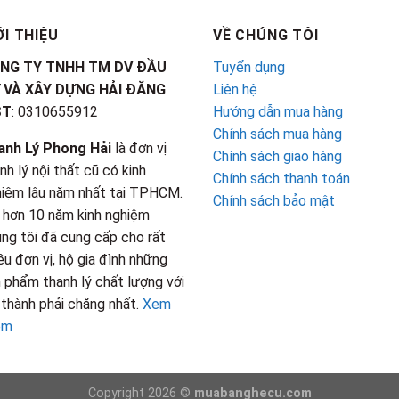
ỚI THIỆU
VỀ CHÚNG TÔI
NG TY TNHH TM DV ĐẦU
Tuyển dụng
 VÀ XÂY DỰNG HẢI ĐĂNG
Liên hệ
ST
: 0310655912
Hướng dẫn mua hàng
Chính sách mua hàng
anh Lý Phong Hải
là đơn vị
Chính sách giao hàng
nh lý nội thất cũ có kinh
Chính sách thanh toán
iệm lâu năm nhất tại TPHCM.
Chính sách bảo mật
 hơn 10 năm kinh nghiệm
ng tôi đã cung cấp cho rất
ều đơn vị, hộ gia đình những
 phẩm thanh lý chất lượng với
 thành phải chăng nhất.
Xem
êm
Copyright 2026 ©
muabanghecu.com