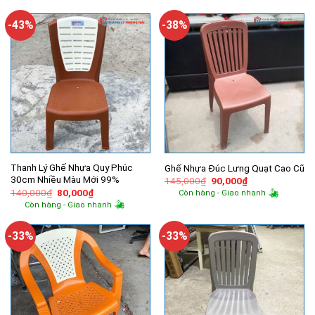
60,000₫.
100,000₫.
là:
60,000₫.
-43%
-38%
Thanh Lý Ghế Nhựa Quy Phúc
Ghế Nhựa Đúc Lưng Quạt Cao Cũ
30cm Nhiều Màu Mới 99%
Giá
Giá
145,000
₫
90,000
₫
gốc
hiện
Giá
Giá
140,000
₫
80,000
₫
Còn hàng - Giao nhanh
là:
tại
gốc
hiện
Còn hàng - Giao nhanh
145,000₫.
là:
là:
tại
90,000₫.
140,000₫.
là:
80,000₫.
-33%
-33%