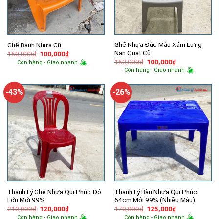
Ghế Nhựa Đúc Màu Xám Lưng
Ghế Bành Nhựa Cũ
Nan Quạt Cũ
Giá
Giá
150,000
₫
100,000
₫
gốc
hiện
Giá
Giá
150,000
₫
100,000
₫
Còn hàng - Giao nhanh
là:
tại
gốc
hiện
Còn hàng - Giao nhanh
150,000₫.
là:
là:
tại
100,000₫.
150,000₫.
là:
100,000₫.
-43%
-26%
Thanh Lý Ghế Nhựa Qui Phúc Đỏ
Thanh Lý Bàn Nhựa Qui Phúc
Lớn Mới 99%
64cm Mới 99% (Nhiều Màu)
Giá
Giá
Giá
Giá
210,000
₫
120,000
₫
170,000
₫
125,000
₫
gốc
hiện
gốc
hiện
Còn hàng - Giao nhanh
Còn hàng - Giao nhanh