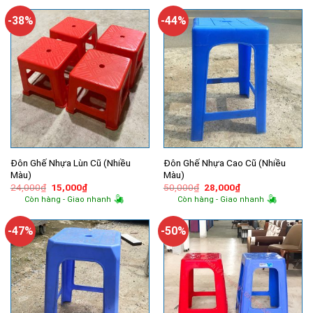
-38%
-44%
Đôn Ghế Nhựa Lùn Cũ (Nhiều
Đôn Ghế Nhựa Cao Cũ (Nhiều
Màu)
Màu)
Giá
Giá
Giá
Giá
24,000
₫
15,000
₫
50,000
₫
28,000
₫
gốc
hiện
gốc
hiện
Còn hàng - Giao nhanh
Còn hàng - Giao nhanh
là:
tại
là:
tại
24,000₫.
là:
50,000₫.
là:
15,000₫.
28,000₫.
-47%
-50%