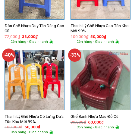
Đôn Ghế Nhựa Duy Tân Dáng Cao
Thanh Lý Ghế Nhựa Cao Tồn Kho
Cũ
Mới 99%
Giá
Giá
Giá
Giá
72,000
₫
38,000
₫
100,000
₫
50,000
₫
gốc
hiện
gốc
hiện
Còn hàng - Giao nhanh
Còn hàng - Giao nhanh
là:
tại
là:
tại
72,000₫.
là:
100,000₫.
là:
38,000₫.
50,000₫.
-40%
-33%
Thanh Lý Ghế Nhựa Có Lưng Dựa
Ghế Bành Nhựa Màu Đỏ Cũ
Tồn Kho Mới 99%
Giá
Giá
89,000
₫
60,000
₫
gốc
hiện
Giá
Giá
100,000
₫
60,000
₫
Còn hàng - Giao nhanh
là:
tại
gốc
hiện
Còn hàng - Giao nhanh
89,000₫.
là:
là:
tại