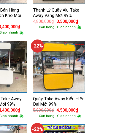
 Bán Hàng
Thanh Lý Quầy Alu Take
ồn Kho Mới
Away Vàng Mới 99%
Giá
Giá
4,800,000
₫
3,500,000
₫
gốc
hiện
Giá
Giá
3,400,000
₫
Còn hàng - Giao nhanh
là:
tại
gốc
hiện
 Giao nhanh
4,800,000₫.
là:
à:
tại
3,500,000₫.
3,600,000₫.
là:
3,400,000₫.
-22%
 Take Away
Quầy Take Away Kiểu Hiện
Mới 99%
Đại Mới 99%
Giá
Giá
Giá
Giá
4,400,000
₫
5,800,000
₫
4,500,000
₫
gốc
hiện
gốc
hiện
 Giao nhanh
Còn hàng - Giao nhanh
à:
tại
là:
tại
7,100,000₫.
là:
5,800,000₫.
là:
4,400,000₫.
4,500,000₫.
-22%