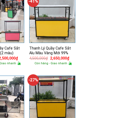
-41%
ầy Cafe Sắt
Thanh Lý Quầy Cafe Sắt
 (2 màu)
Alu Màu Vàng Mới 99%
Giá
Giá
Giá
Giá
2,500,000
₫
4,500,000
₫
2,650,000
₫
gốc
hiện
gốc
hiện
 Giao nhanh
Còn hàng - Giao nhanh
à:
tại
là:
tại
3,400,000₫.
là:
4,500,000₫.
là:
2,500,000₫.
2,650,000₫.
-27%