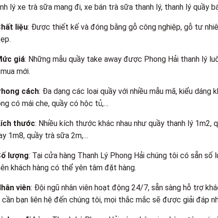
nh lý xe trà sữa mang đi, xe bán trà sữa thanh lý, thanh lý quầy 
hất liệu
: Được thiết kế và đóng bằng gỗ công nghiệp, gỗ tư nhiê
ẹp.
ức giá
: Những mẫu quầy take away được Phong Hải thanh lý lu
 mua mới.
hong cách
: Đa dạng các loại quầy với nhiều mẫu mã, kiểu dáng 
ng có mái che, quầy có hộc tủ,…
ích thước
: Nhiều kích thước khác nhau như quầy thanh lý 1m2, 
y 1m8, quầy trà sữa 2m,…
ố lượng
: Tại cửa hàng Thanh Lý Phong Hải chúng tôi có sẵn số l
nên khách hàng có thể yên tâm đặt hàng.
hân viên
: Đội ngũ nhân viên hoạt động 24/7, sẵn sàng hỗ trợ kh
 cần bạn liên hệ đến chúng tôi, mọi thắc mắc sẽ được giải đáp n