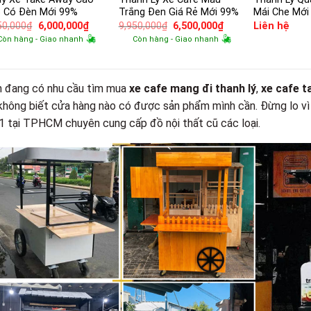
 Có Đèn Mới 99%
Trắng Đen Giá Rẻ Mới 99%
Mái Che Mới
Giá
Giá
Giá
Giá
50,000
₫
6,000,000
₫
9,950,000
₫
6,500,000
₫
Liên hệ
gốc
hiện
gốc
hiện
Còn hàng - Giao nhanh
Còn hàng - Giao nhanh
là:
tại
là:
tại
7,950,000₫.
là:
9,950,000₫.
là:
6,000,000₫.
6,500,000₫.
 đang có nhu cầu tìm mua
xe cafe mang đi thanh lý
,
xe cafe t
 không biết cửa hàng nào có được sản phẩm mình cần. Đừng lo v
1 tại TPHCM chuyên cung cấp đồ nội thất cũ các loại.