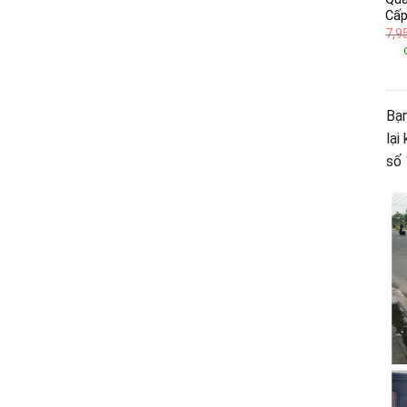
Cấp
7,9
Bạn
lại
số 