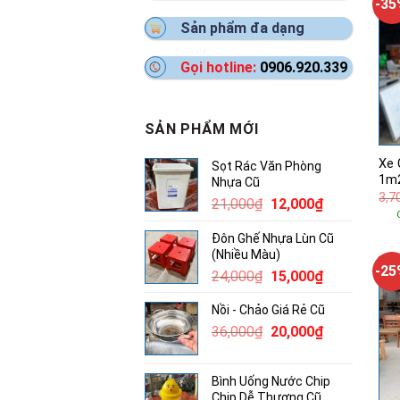
-3
Sản phẩm đa dạng
Gọi hotline:
0906.920.339
SẢN PHẨM MỚI
Xe 
Sọt Rác Văn Phòng
1m
Nhựa Cũ
3,7
Giá
Giá
21,000
₫
12,000
₫
gốc
hiện
Đôn Ghế Nhựa Lùn Cũ
là:
tại
(Nhiều Màu)
21,000₫.
là:
-2
Giá
Giá
24,000
₫
15,000
₫
12,000₫.
gốc
hiện
Nồi - Chảo Giá Rẻ Cũ
là:
tại
Giá
Giá
36,000
₫
24,000₫.
20,000
₫
là:
gốc
hiện
15,000₫.
là:
tại
Bình Uống Nước Chip
36,000₫.
là:
Chip Dễ Thương Cũ