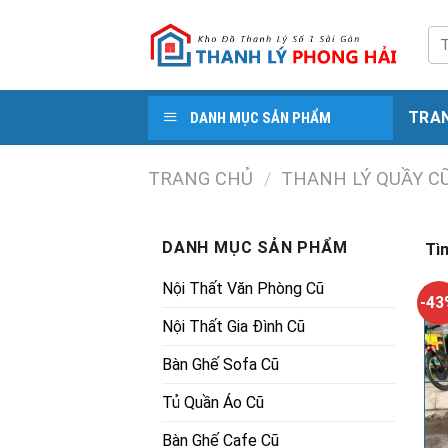
Skip
to
Tì
kiế
content
TRA
DANH MỤC SẢN PHẨM
TRANG CHỦ
/
THANH LÝ QUẦY C
DANH MỤC SẢN PHẨM
Tì
Nội Thất Văn Phòng Cũ
-4
Nội Thất Gia Đình Cũ
Bàn Ghế Sofa Cũ
Tủ Quần Áo Cũ
Bàn Ghế Cafe Cũ