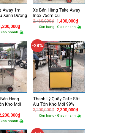
ke Away 1m
Xe Bán Hàng Take Away
àu Xanh Dương
Inox 75cm Cũ
Giá
Giá
2,460,000
₫
1,400,000
₫
gốc
hiện
Giá
Giá
1,200,000
₫
Còn hàng - Giao nhanh
là:
tại
gốc
hiện
 Giao nhanh
2,460,000₫.
là:
à:
tại
1,400,000₫.
1,950,000₫.
là:
1,200,000₫.
-28%
 Bán Hàng
Thanh Lý Quầy Cafe Sắt
ồn Kho Mới
Alu Tồn Kho Mới 99%
Giá
Giá
3,200,000
₫
2,300,000
₫
gốc
hiện
Giá
Giá
2,200,000
₫
Còn hàng - Giao nhanh
là:
tại
gốc
hiện
 Giao nhanh
3,200,000₫.
là:
à:
tại
2,300,000₫.
3,000,000₫.
là:
2,200,000₫.