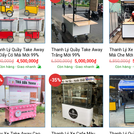
nh Lý Quầy Take Away
Thanh Lý Quầy Take Away
Thanh Lý Xe
Đẩy Có Mái Mới 99%
Trắng Mới 99%
Mái Che Mới
Giá
Giá
Giá
Giá
00,000
₫
4,500,000
₫
6,500,000
₫
5,000,000
₫
6,850,000
₫
gốc
hiện
gốc
hiện
Còn hàng - Giao nhanh
Còn hàng - Giao nhanh
Còn hàng -
là:
tại
là:
tại
l
6,400,000₫.
là:
6,500,000₫.
là:
4,500,000₫.
5,000,000₫.
5%
-35%
y Xe Take Away Cao
Thanh Lý Xe Cafe Màu
Thanh Lý Qu