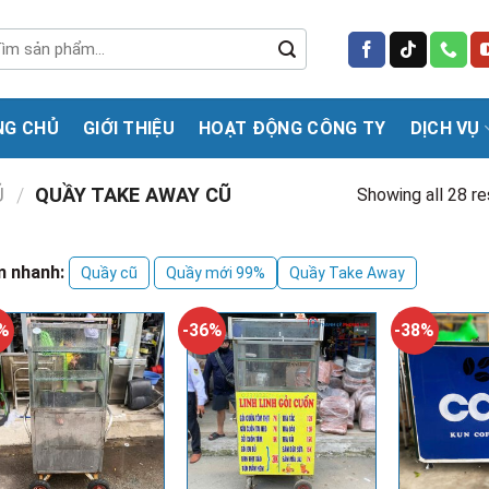
m
m:
NG CHỦ
GIỚI THIỆU
HOẠT ĐỘNG CÔNG TY
DỊCH VỤ
Ũ
/
QUẦY TAKE AWAY CŨ
Showing all 28 re
m nhanh:
Quầy cũ
Quầy mới 99%
Quầy Take Away
3%
-36%
-38%