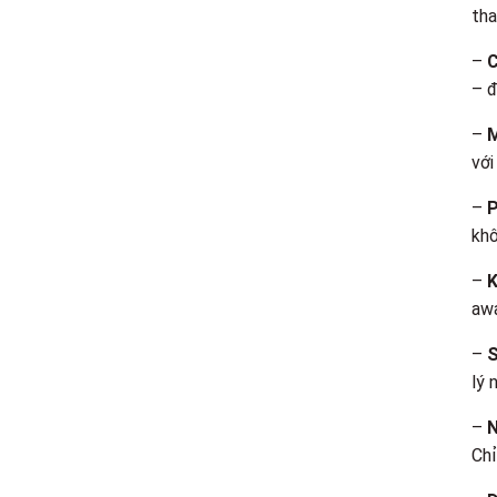
tha
–
C
– đ
–
M
với
–
P
khô
–
K
awa
–
S
lý 
–
N
Chỉ