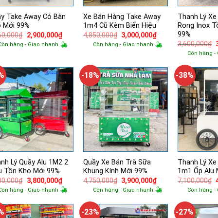
y Take Away Có Bàn
Xe Bán Hàng Take Away
Thanh Lý Xe
 Mới 99%
1m4 Cũ Kèm Biển Hiệu
Rong Inox T
99%
Giá
Giá
Giá
Giá
60,000
₫
2,900,000
₫
4,850,000
₫
3,000,000
₫
gốc
hiện
gốc
hiện
3,600,000
₫
Còn hàng - Giao nhanh
Còn hàng - Giao nhanh
là:
tại
là:
tại
Còn hàng -
3,860,000₫.
là:
4,850,000₫.
là:
l
2,900,000₫.
3,000,000₫.
2%
-18%
-38%
nh Lý Quầy Alu 1M2 2
Quầy Xe Bán Trà Sữa
Thanh Lý Xe
 Tồn Kho Mới 99%
Khung Kính Mới 99%
1m1 Ốp Alu 
Giá
Giá
Giá
Giá
00,000
₫
3,800,000
₫
4,750,000
₫
3,900,000
₫
7,100,000
₫
gốc
hiện
gốc
hiện
Còn hàng - Giao nhanh
Còn hàng - Giao nhanh
Còn hàng -
là:
tại
là:
tại
l
4,300,000₫.
là:
4,750,000₫.
là:
3,800,000₫.
3,900,000₫.
0%
-23%
-27%