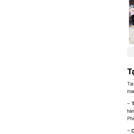
T
Tại
man
–
T
hàn
Pho
–
C