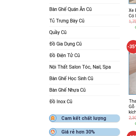
Bàn Ghế Quán Ăn Cũ
Xe 
Có 
Tủ Trưng Bày Cũ
1,7
Quầy Cũ
Đồ Gia Dụng Cũ
-3
Đồ Điện Tử Cũ
Nội Thất Salon Tóc, Nail, Spa
Bàn Ghế Học Sinh Cũ
Bàn Ghế Nhựa Cũ
Tha
Đồ Inox Cũ
Gỗ 
kíc
2,3
Cam kết chất lượng
Giá rẻ hơn 30%