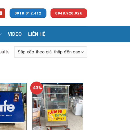
0918.012.412
0948.920.926
VIDEO
LIÊN HỆ
sults
-43%