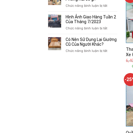
Cảm
Thanh
ở
Chức năng bình luận bị tắt
Hứng
Lý
Review
Phong
bên
Hình Ảnh Giao Hàng Tuần 2
Hải
trong
Của Tháng 7/2023
có
Thanh
ở
Chức năng bình luận bị tắt
gì?
Lý
Hình
Phong
Ảnh
Có Nên Sử Dụng Lại Giường
Hải
Giao
Cũ Của Người Khác?
có
Hàng
Tha
ở
Chức năng bình luận bị tắt
gì?
Tuần
Xe 
Có
2
6,4
Nên
Của
Sử
Tháng
Dụng
7/2023
Lại
-2
Giường
Cũ
Của
Người
Khác?
Quầ