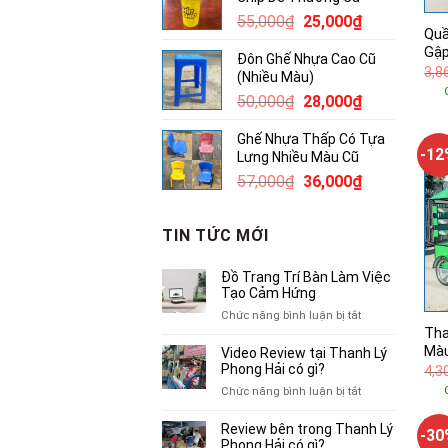
20,000₫.
Giá
Giá
55,000
₫
25,000
₫
Quầ
gốc
hiện
Gập
Đôn Ghế Nhựa Cao Cũ
là:
tại
3,8
(Nhiều Màu)
55,000₫.
là:
Giá
Giá
50,000
₫
28,000
₫
25,000₫.
gốc
hiện
Ghế Nhựa Thấp Có Tựa
là:
tại
-1
Lưng Nhiều Màu Cũ
50,000₫.
là:
Giá
Giá
57,000
₫
36,000
₫
28,000₫.
gốc
hiện
là:
tại
TIN TỨC MỚI
57,000₫.
là:
36,000₫.
Đồ Trang Trí Bàn Làm Việc
Tạo Cảm Hứng
ở
Chức năng bình luận bị tắt
Đồ
Tha
Trang
Màu
Video Review tại Thanh Lý
Trí
Phong Hải có gì?
4,3
Bàn
ở
Chức năng bình luận bị tắt
Làm
Video
Việc
Review
Review bên trong Thanh Lý
-3
Tạo
tại
Phong Hải có gì?