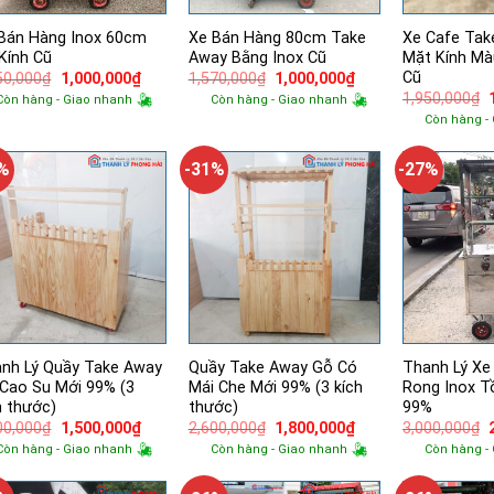
Bán Hàng Inox 60cm
Xe Bán Hàng 80cm Take
Xe Cafe Ta
Kính Cũ
Away Bằng Inox Cũ
Mặt Kính M
Cũ
Giá
Giá
Giá
Giá
50,000
₫
1,000,000
₫
1,570,000
₫
1,000,000
₫
gốc
hiện
gốc
hiện
1,950,000
₫
Còn hàng - Giao nhanh
Còn hàng - Giao nhanh
là:
tại
là:
tại
Còn hàng -
1,750,000₫.
là:
1,570,000₫.
là:
l
1,000,000₫.
1,000,000₫.
5%
-31%
-27%
nh Lý Quầy Take Away
Quầy Take Away Gỗ Có
Thanh Lý Xe
Cao Su Mới 99% (3
Mái Che Mới 99% (3 kích
Rong Inox T
h thước)
thước)
99%
Giá
Giá
Giá
Giá
00,000
₫
1,500,000
₫
2,600,000
₫
1,800,000
₫
3,000,000
₫
gốc
hiện
gốc
hiện
Còn hàng - Giao nhanh
Còn hàng - Giao nhanh
Còn hàng -
là:
tại
là:
tại
l
2,300,000₫.
là:
2,600,000₫.
là:
1,500,000₫.
1,800,000₫.