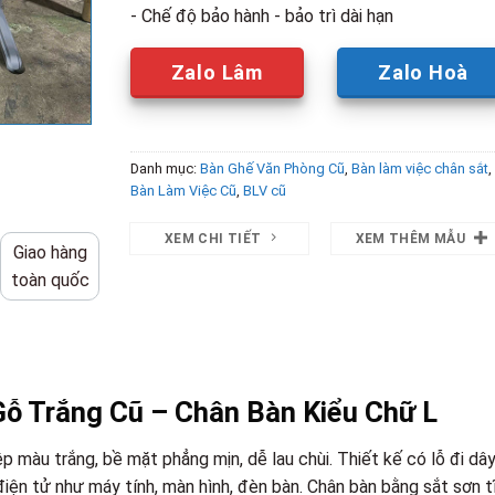
- Chế độ bảo hành - bảo trì dài hạn
Zalo Lâm
Zalo Hoà
Danh mục:
Bàn Ghế Văn Phòng Cũ
,
Bàn làm việc chân sắt
,
Bàn Làm Việc Cũ
,
BLV cũ
XEM CHI TIẾT
XEM THÊM MẪU
Giao hàng
toàn quốc
ỗ Trắng Cũ – Chân Bàn Kiểu Chữ L
 màu trắng, bề mặt phẳng mịn, dễ lau chùi. Thiết kế có lỗ đi dâ
ị điện tử như máy tính, màn hình, đèn bàn. Chân bàn bằng sắt sơn t