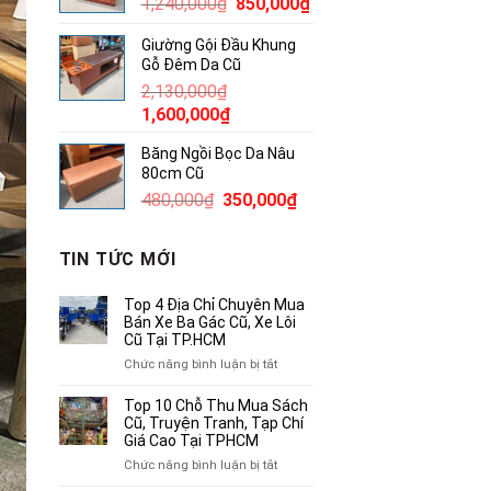
Giá
Giá
1,240,000
₫
850,000
₫
500,000₫.
gốc
hiện
Giường Gội Đầu Khung
là:
tại
Gỗ Đêm Da Cũ
1,240,000₫.
là:
2,130,000
₫
850,000₫.
Giá
Giá
1,600,000
₫
gốc
hiện
Băng Ngồi Bọc Da Nâu
là:
tại
80cm Cũ
2,130,000₫.
là:
Giá
Giá
480,000
₫
350,000
₫
1,600,000₫.
gốc
hiện
là:
tại
TIN TỨC MỚI
480,000₫.
là:
350,000₫.
Top 4 Địa Chỉ Chuyên Mua
Bán Xe Ba Gác Cũ, Xe Lôi
Cũ Tại TP.HCM
ở
Chức năng bình luận bị tắt
Top
4
Top 10 Chỗ Thu Mua Sách
Địa
Cũ, Truyện Tranh, Tạp Chí
Chỉ
Giá Cao Tại TPHCM
Chuyên
ở
Chức năng bình luận bị tắt
Mua
Top