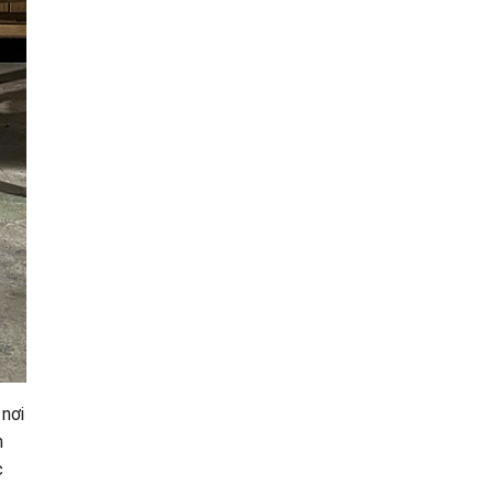
 nơi
n
c