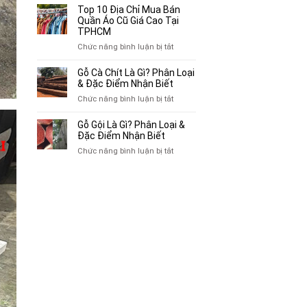
Bán
10
Top 10 Địa Chỉ Mua Bán
Xe
Chỗ
Quần Áo Cũ Giá Cao Tại
Ba
Thu
TPHCM
Gác
Mua
ở
Chức năng bình luận bị tắt
Cũ,
Sách
Top
Xe
Cũ,
10
Gỗ Cà Chít Là Gì? Phân Loại
Lôi
Truyện
Địa
& Đặc Điểm Nhận Biết
Cũ
Tranh,
Chỉ
Tại
ở
Chức năng bình luận bị tắt
Tạp
Mua
TP.HCM
Gỗ
Chí
Bán
Cà
Giá
Gỗ Gội Là Gì? Phân Loại &
Quần
Chít
Đặc Điểm Nhận Biết
Cao
Áo
Là
Tại
ở
Chức năng bình luận bị tắt
Cũ
Gì?
TPHCM
Gỗ
Giá
Phân
Gội
Cao
Loại
Là
Tại
&
Gì?
TPHCM
Đặc
Phân
Điểm
Loại
Nhận
&
Biết
Đặc
Điểm
Nhận
Biết