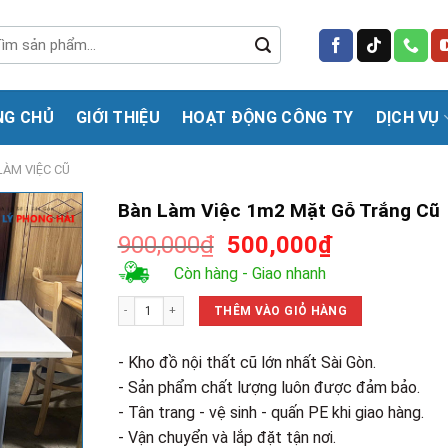
m
m:
NG CHỦ
GIỚI THIỆU
HOẠT ĐỘNG CÔNG TY
DỊCH VỤ
LÀM VIỆC CŨ
Bàn Làm Việc 1m2 Mặt Gỗ Trắng Cũ
Giá
Giá
900,000
₫
500,000
₫
gốc
hiện
Còn hàng - Giao nhanh
là:
tại
Bàn Làm Việc 1m2 Mặt Gỗ Trắng Cũ số lượng
900,000₫.
là:
THÊM VÀO GIỎ HÀNG
500,000₫.
- Kho đồ nội thất cũ lớn nhất Sài Gòn.
- Sản phẩm chất lượng luôn được đảm bảo.
- Tân trang - vệ sinh - quấn PE khi giao hàng.
- Vận chuyển và lắp đặt tận nơi.