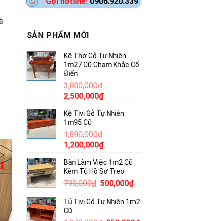
Gọi hotline:
0906.920.339
à
SẢN PHẨM MỚI
Kệ Thờ Gỗ Tự Nhiên
1m27 Cũ Chạm Khắc Cổ
Điển
3,800,000
₫
Giá
Giá
2,500,000
₫
gốc
hiện
Kệ Tivi Gỗ Tự Nhiên
là:
tại
1m95 Cũ
3,800,000₫.
là:
1,890,000
₫
2,500,000₫.
Giá
Giá
1,200,000
₫
gốc
hiện
Bàn Làm Việc 1m2 Cũ
là:
tại
Kèm Tủ Hồ Sơ Treo
1,890,000₫.
là:
Giá
Giá
790,000
₫
500,000
₫
1,200,000₫.
gốc
hiện
Tủ Tivi Gỗ Tự Nhiên 1m2
là:
tại
Cũ
790,000₫.
là: