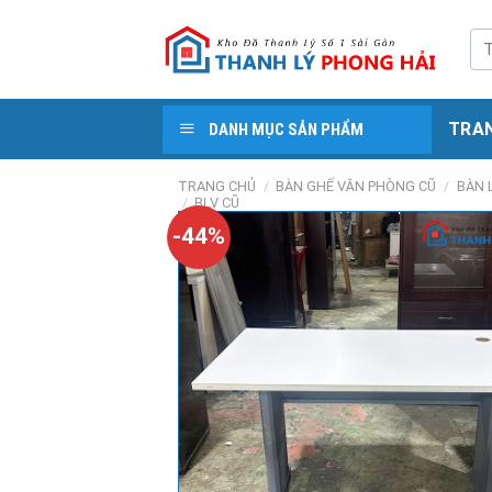
Skip
to
Tì
kiế
content
TRA
DANH MỤC SẢN PHẨM
TRANG CHỦ
/
BÀN GHẾ VĂN PHÒNG CŨ
/
BÀN 
/
BLV CŨ
-44%