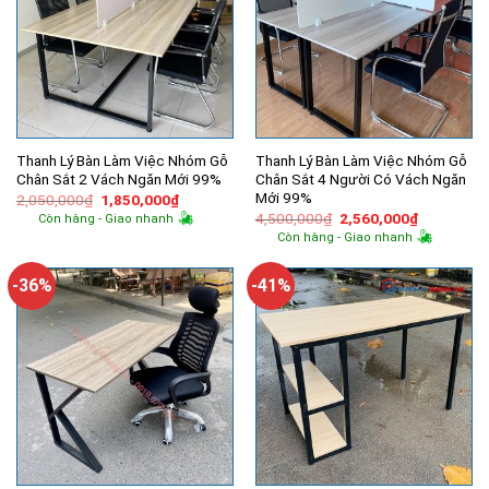
Thanh Lý Bàn Làm Việc Nhóm Gỗ
Thanh Lý Bàn Làm Việc Nhóm Gỗ
Chân Sắt 2 Vách Ngăn Mới 99%
Chân Sắt 4 Người Có Vách Ngăn
Mới 99%
Giá
Giá
2,050,000
₫
1,850,000
₫
gốc
hiện
Giá
Giá
4,500,000
₫
2,560,000
₫
Còn hàng - Giao nhanh
là:
tại
gốc
hiện
Còn hàng - Giao nhanh
2,050,000₫.
là:
là:
tại
1,850,000₫.
4,500,000₫.
là:
2,560,000
-36%
-41%