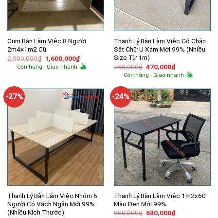
Cụm Bàn Làm Việc 8 Người
Thanh Lý Bàn Làm Việc Gỗ Chân
2m4x1m2 Cũ
Sắt Chữ U Xám Mới 99% (Nhiều
Size Từ 1m)
Giá
Giá
2,900,000
₫
1,600,000
₫
gốc
hiện
Giá
Giá
750,000
₫
470,000
₫
Còn hàng - Giao nhanh
là:
tại
gốc
hiện
Còn hàng - Giao nhanh
2,900,000₫.
là:
là:
tại
1,600,000₫.
750,000₫.
là:
470,000₫.
-27%
-24%
Thanh Lý Bàn Làm Việc Nhóm 6
Thanh Lý Bàn Làm Việc 1m2x60
Người Có Vách Ngăn Mới 99%
Màu Đen Mới 99%
(Nhiều Kích Thước)
Giá
Giá
900,000
₫
680,000
₫