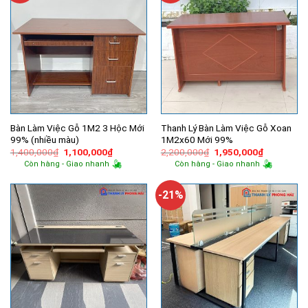
Bàn Làm Việc Gỗ 1M2 3 Hộc Mới
Thanh Lý Bàn Làm Việc Gỗ Xoan
99% (nhiều màu)
1M2x60 Mới 99%
Giá
Giá
Giá
Giá
1,400,000
₫
1,100,000
₫
2,200,000
₫
1,950,000
₫
gốc
hiện
gốc
hiện
Còn hàng - Giao nhanh
Còn hàng - Giao nhanh
là:
tại
là:
tại
1,400,000₫.
là:
2,200,000₫.
là:
1,100,000₫.
1,950,000
-21%