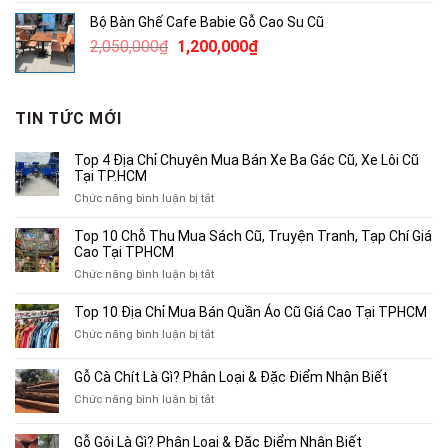
là:
tại
Bộ Bàn Ghế Cafe Babie Gỗ Cao Su Cũ
3,420,000₫.
là:
Giá
Giá
2,050,000
₫
1,200,000
₫
2,000,000₫.
gốc
hiện
là:
tại
2,050,000₫.
là:
TIN TỨC MỚI
1,200,000₫.
Top 4 Địa Chỉ Chuyên Mua Bán Xe Ba Gác Cũ, Xe Lôi Cũ
Tại TP.HCM
ở
Chức năng bình luận bị tắt
Top
4
Top 10 Chỗ Thu Mua Sách Cũ, Truyện Tranh, Tạp Chí Giá
Địa
Cao Tại TPHCM
Chỉ
ở
Chức năng bình luận bị tắt
Chuyên
Top
Mua
10
Top 10 Địa Chỉ Mua Bán Quần Áo Cũ Giá Cao Tại TPHCM
Bán
Chỗ
Xe
ở
Chức năng bình luận bị tắt
Thu
Ba
Top
Mua
Gác
10
Gỗ Cà Chít Là Gì? Phân Loại & Đặc Điểm Nhận Biết
Sách
Cũ,
Địa
Cũ,
ở
Chức năng bình luận bị tắt
Xe
Chỉ
Truyện
Gỗ
Lôi
Mua
Tranh,
Cà
Cũ
Bán
Gỗ Gội Là Gì? Phân Loại & Đặc Điểm Nhận Biết
Tạp