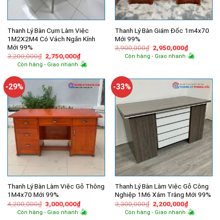
Thanh Lý Bàn Cụm Làm Việc
Thanh Lý Bàn Giám Đốc 1m4x70
1M2X2M4 Có Vách Ngăn Kính
Mới 99%
Mới 99%
Giá
Giá
3,900,000
₫
2,950,000
₫
gốc
hiện
Giá
Giá
3,200,000
₫
2,750,000
₫
Còn hàng - Giao nhanh
là:
tại
gốc
hiện
Còn hàng - Giao nhanh
3,900,000₫.
là:
là:
tại
2,950,000
3,200,000₫.
là:
2,750,000₫.
-29%
-33%
Thanh Lý Bàn Làm Việc Gỗ Thông
Thanh Lý Bàn Làm Việc Gỗ Công
1M4x70 Mới 99%
Nghiệp 1M6 Xám Trắng Mới 99%
Giá
Giá
Giá
Giá
4,200,000
₫
3,000,000
₫
3,300,000
₫
2,200,000
₫
gốc
hiện
gốc
hiện
Còn hàng - Giao nhanh
Còn hàng - Giao nhanh
là:
tại
là:
tại