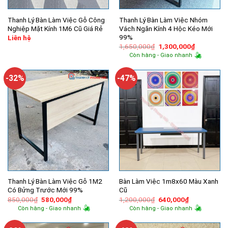
Thanh Lý Bàn Làm Việc Gỗ Công
Thanh Lý Bàn Làm Việc Nhóm
Nghiệp Mặt Kính 1M6 Cũ Giá Rẻ
Vách Ngăn Kính 4 Hộc Kéo Mới
99%
Liên hệ
Giá
Giá
1,650,000
₫
1,300,000
₫
gốc
hiện
Còn hàng - Giao nhanh
là:
tại
1,650,000₫.
là:
1,300,000
-32%
-47%
Thanh Lý Bàn Làm Việc Gỗ 1M2
Bàn Làm Việc 1m8x60 Màu Xanh
Có Bửng Trước Mới 99%
Cũ
Giá
Giá
Giá
Giá
850,000
₫
580,000
₫
1,200,000
₫
640,000
₫
gốc
hiện
gốc
hiện
Còn hàng - Giao nhanh
Còn hàng - Giao nhanh
là:
tại
là:
tại
850,000₫.
là:
1,200,000₫.
là:
580,000₫.
640,000₫.