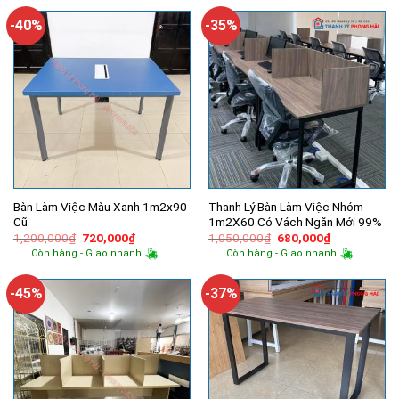
4,200,000₫.
là:
3,300,000₫.
là:
3,000,000₫.
2,200,000
-40%
-35%
Bàn Làm Việc Màu Xanh 1m2x90
Thanh Lý Bàn Làm Việc Nhóm
Cũ
1m2X60 Có Vách Ngăn Mới 99%
Giá
Giá
Giá
Giá
1,200,000
₫
720,000
₫
1,050,000
₫
680,000
₫
gốc
hiện
gốc
hiện
Còn hàng - Giao nhanh
Còn hàng - Giao nhanh
là:
tại
là:
tại
1,200,000₫.
là:
1,050,000₫.
là:
720,000₫.
680,000₫.
-45%
-37%