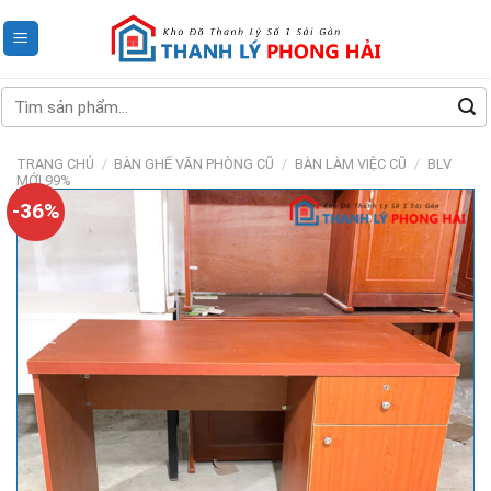
Skip
to
content
Tìm
kiếm:
TRANG CHỦ
/
BÀN GHẾ VĂN PHÒNG CŨ
/
BÀN LÀM VIỆC CŨ
/
BLV
MỚI 99%
-36%