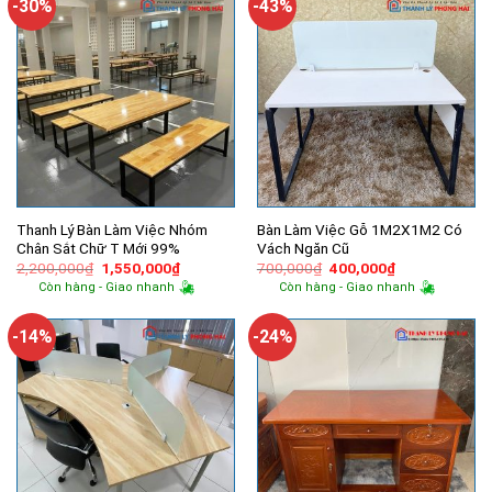
-30%
-43%
Thanh Lý Bàn Làm Việc Nhóm
Bàn Làm Việc Gỗ 1M2X1M2 Có
Chân Sắt Chữ T Mới 99%
Vách Ngăn Cũ
Giá
Giá
Giá
Giá
2,200,000
₫
1,550,000
₫
700,000
₫
400,000
₫
gốc
hiện
gốc
hiện
Còn hàng - Giao nhanh
Còn hàng - Giao nhanh
là:
tại
là:
tại
2,200,000₫.
là:
700,000₫.
là:
1,550,000₫.
400,000₫.
-14%
-24%