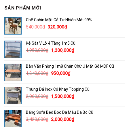
SẢN PHẨM MỚI
Ghế Cabin Mặt Gỗ Tự Nhiên Mới 99%
Giá
Giá
540,000
₫
320,000
₫
gốc
hiện
là:
tại
Kệ Sắt V Lỗ 4 Tầng 1m5 Cũ
540,000₫.
là:
Giá
Giá
1,950,000
₫
1,200,000
₫
320,000₫.
gốc
hiện
là:
tại
Bàn Văn Phòng 1m8 Chân Chữ U Mặt Gỗ MDF Cũ
1,950,000₫.
là:
Giá
Giá
1,240,000
₫
950,000
₫
1,200,000₫.
gốc
hiện
là:
tại
Thùng Đá Inox Có Khay Topping Cũ
1,240,000₫.
là:
Giá
Giá
2,060,000
₫
1,500,000
₫
950,000₫.
gốc
hiện
là:
tại
Băng Sofa Bed Bọc Da Màu Da Bò Cũ
2,060,000₫.
là:
Giá
Giá
3,420,000
₫
2,000,000
₫
1,500,000₫.
gốc
hiện