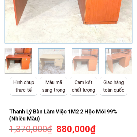
Hình chụp
Mẫu mã
Cam kết
Giao hàng
thực tế
sang trọng
chất lượng
toàn quốc
Thanh Lý Bàn Làm Việc 1M2 2 Hộc Mới 99%
(Nhiều Màu)
Giá
Giá
1,370,000
₫
880,000
₫