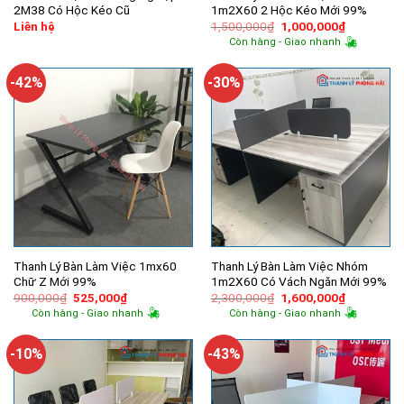
2M38 Có Hộc Kéo Cũ
1m2X60 2 Hộc Kéo Mới 99%
Giá
Giá
Liên hệ
1,500,000
₫
1,000,000
₫
gốc
hiện
Còn hàng - Giao nhanh
là:
tại
1,500,000₫.
là:
1,000,000
-42%
-30%
Thanh Lý Bàn Làm Việc 1mx60
Thanh Lý Bàn Làm Việc Nhóm
Chữ Z Mới 99%
1m2X60 Có Vách Ngăn Mới 99%
Giá
Giá
Giá
Giá
900,000
₫
525,000
₫
2,300,000
₫
1,600,000
₫
gốc
hiện
gốc
hiện
Còn hàng - Giao nhanh
Còn hàng - Giao nhanh
là:
tại
là:
tại
900,000₫.
là:
2,300,000₫.
là:
525,000₫.
1,600,000
-10%
-43%