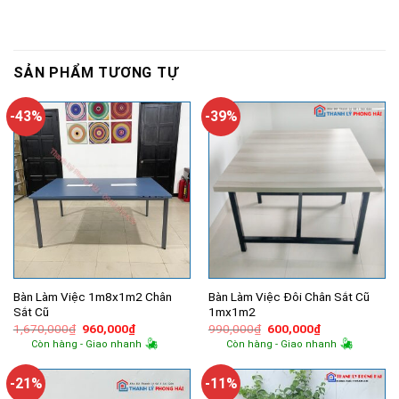
SẢN PHẨM TƯƠNG TỰ
-43%
-39%
Bàn Làm Việc 1m8x1m2 Chân
Bàn Làm Việc Đôi Chân Sắt Cũ
Sắt Cũ
1mx1m2
Giá
Giá
Giá
Giá
1,670,000
₫
960,000
₫
990,000
₫
600,000
₫
gốc
hiện
gốc
hiện
Còn hàng - Giao nhanh
Còn hàng - Giao nhanh
là:
tại
là:
tại
1,670,000₫.
là:
990,000₫.
là:
960,000₫.
600,000₫.
-21%
-11%