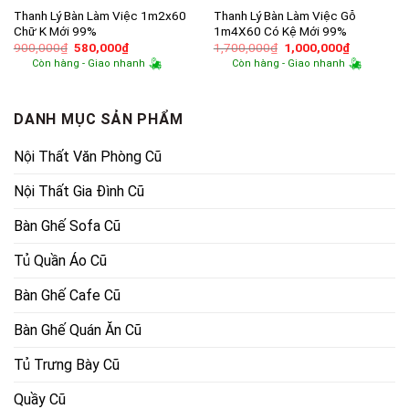
Thanh Lý Bàn Làm Việc 1m2x60
Thanh Lý Bàn Làm Việc Gỗ
Chữ K Mới 99%
1m4X60 Có Kệ Mới 99%
Giá
Giá
Giá
Giá
900,000
₫
580,000
₫
1,700,000
₫
1,000,000
₫
gốc
hiện
gốc
hiện
Còn hàng - Giao nhanh
Còn hàng - Giao nhanh
là:
tại
là:
tại
900,000₫.
là:
1,700,000₫.
là:
580,000₫.
1,000,000
DANH MỤC SẢN PHẨM
Nội Thất Văn Phòng Cũ
Nội Thất Gia Đình Cũ
Bàn Ghế Sofa Cũ
Tủ Quần Áo Cũ
Bàn Ghế Cafe Cũ
Bàn Ghế Quán Ăn Cũ
Tủ Trưng Bày Cũ
Quầy Cũ