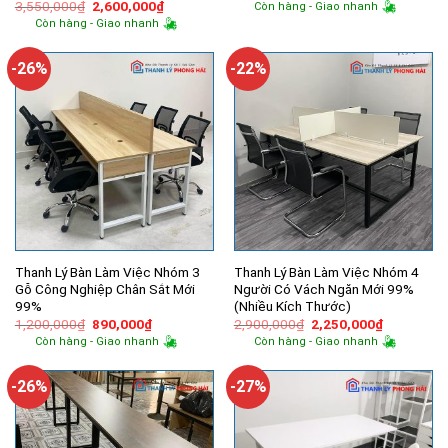
gốc
hiện
Giá
Giá
3,550,000
₫
2,600,000
₫
Còn hàng - Giao nhanh
là:
tại
gốc
hiện
Còn hàng - Giao nhanh
900,000₫.
là:
là:
tại
680,000₫.
3,550,000₫.
là:
2,600,000₫.
-26%
-22%
Thanh Lý Bàn Làm Việc Nhóm 3
Thanh Lý Bàn Làm Việc Nhóm 4
Gỗ Công Nghiệp Chân Sắt Mới
Người Có Vách Ngăn Mới 99%
99%
(Nhiều Kích Thước)
Giá
Giá
Giá
Giá
1,200,000
₫
890,000
₫
2,900,000
₫
2,250,000
₫
gốc
hiện
gốc
hiện
Còn hàng - Giao nhanh
Còn hàng - Giao nhanh
là:
tại
là:
tại
1,200,000₫.
là:
2,900,000₫.
là:
890,000₫.
2,250,000
-26%
-27%