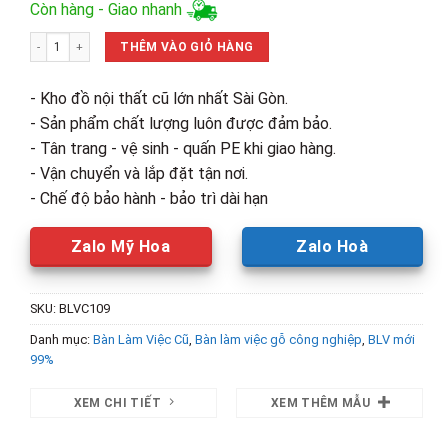
gốc
hiện
Còn hàng - Giao nhanh
là:
tại
Thanh Lý Bàn Làm Việc 1M2 2 Hộc Mới 99% (Nhiều Màu) số lượng
1,370,000₫.
là:
THÊM VÀO GIỎ HÀNG
880,000₫.
- Kho đồ nội thất cũ lớn nhất Sài Gòn.
- Sản phẩm chất lượng luôn được đảm bảo.
- Tân trang - vệ sinh - quấn PE khi giao hàng.
- Vận chuyển và lắp đặt tận nơi.
- Chế độ bảo hành - bảo trì dài hạn
Zalo Mỹ Hoa
Zalo Hoà
SKU:
BLVC109
Danh mục:
Bàn Làm Việc Cũ
,
Bàn làm việc gỗ công nghiệp
,
BLV mới
99%
XEM CHI TIẾT
XEM THÊM MẪU