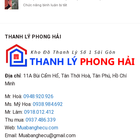
Chít
Tại
Quần
Chí
ở
Chức năng bình luận bị tắt
Là
TP.HCM
Áo
Giá
Gỗ
Gì?
Cũ
Cao
Gội
Phân
Giá
Tại
Là
Loại
Cao
TPHCM
Gì?
&
Tại
Phân
Đặc
TPHCM
THANH LÝ PHONG HẢI
Loại
Điểm
&
Nhận
Đặc
Biết
Điểm
Nhận
Biết
Địa chỉ
: 11A Bùi Cẩm Hổ, Tân Thới Hoà, Tân Phú, Hồ Chí
Minh
Mr. Hoà:
0948.920.926
Ms. Mỹ Hoa:
0938.984.692
Mr. Lâm:
0918.012.412
Thu mua:
0937.486.339
Web:
Muabanghecu.com
Email: Muabanghecu@gmail.com