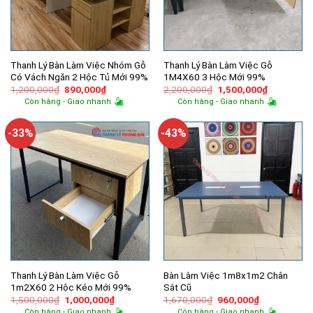
Thanh Lý Bàn Làm Việc Nhóm Gỗ
Thanh Lý Bàn Làm Việc Gỗ
Có Vách Ngăn 2 Hộc Tủ Mới 99%
1M4X60 3 Hộc Mới 99%
Giá
Giá
Giá
Giá
1,200,000
₫
890,000
₫
2,200,000
₫
1,500,000
₫
gốc
hiện
gốc
hiện
Còn hàng - Giao nhanh
Còn hàng - Giao nhanh
là:
tại
là:
tại
1,200,000₫.
là:
2,200,000₫.
là:
890,000₫.
1,500,000
-33%
-43%
Thanh Lý Bàn Làm Việc Gỗ
Bàn Làm Việc 1m8x1m2 Chân
1m2X60 2 Hộc Kéo Mới 99%
Sắt Cũ
Giá
Giá
Giá
Giá
1,500,000
₫
1,000,000
₫
1,670,000
₫
960,000
₫
gốc
hiện
gốc
hiện
Còn hàng - Giao nhanh
Còn hàng - Giao nhanh