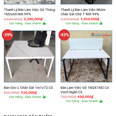
Thanh Lý Bàn Làm Việc Gỗ Thông
Thanh Lý Bàn Làm Việc Nhóm
1M2x60 Mới 99%
Chân Sắt Chữ T Mới 99%
Giá
Giá
Giá
Giá
2,600,000
₫
2,200,000
₫
2,200,000
₫
1,550,000
₫
gốc
hiện
gốc
hiện
Còn hàng - Giao nhanh
Còn hàng - Giao nhanh
là:
tại
là:
tại
2,600,000₫.
là:
2,200,000₫.
là:
2,200,000₫.
1,550,000
-39%
-43%
Bàn Làm Việc Gỗ 1M2X1M2 Có
Bàn Góc L Chân Sắt 1m1x72 Cũ
Vách Ngăn Cũ
Giá
Giá
850,000
₫
520,000
₫
gốc
hiện
Giá
Giá
700,000
₫
400,000
₫
Còn hàng - Giao nhanh
là:
tại
gốc
hiện
Còn hàng - Giao nhanh
850,000₫.
là:
là:
tại
520,000₫.
700,000₫.
là:
400,000₫.