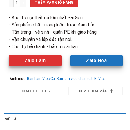
Bàn Làm Việc Kèm Tủ Cabin Cũ (sẵn 100 bộ) số lượng
1,030,000₫.
là:
THÊM VÀO GIỎ HÀNG
640,000₫.
- Kho đồ nội thất cũ lớn nhất Sài Gòn.
- Sản phẩm chất lượng luôn được đảm bảo.
- Tân trang - vệ sinh - quấn PE khi giao hàng.
- Vận chuyển và lắp đặt tận nơi.
- Chế độ bảo hành - bảo trì dài hạn
Zalo Lâm
Zalo Hoà
Danh mục:
Bàn Làm Việc Cũ
,
Bàn làm việc chân sắt
,
BLV cũ
XEM CHI TIẾT
XEM THÊM MẪU
MÔ TẢ