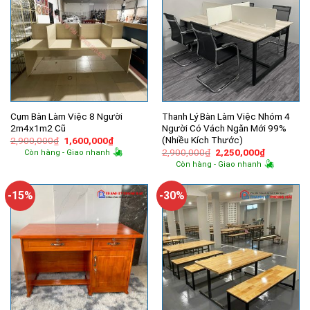
Cụm Bàn Làm Việc 8 Người
Thanh Lý Bàn Làm Việc Nhóm 4
2m4x1m2 Cũ
Người Có Vách Ngăn Mới 99%
(Nhiều Kích Thước)
Giá
Giá
2,900,000
₫
1,600,000
₫
gốc
hiện
Giá
Giá
2,900,000
₫
2,250,000
₫
Còn hàng - Giao nhanh
là:
tại
gốc
hiện
Còn hàng - Giao nhanh
2,900,000₫.
là:
là:
tại
1,600,000₫.
2,900,000₫.
là:
2,250,000
-15%
-30%