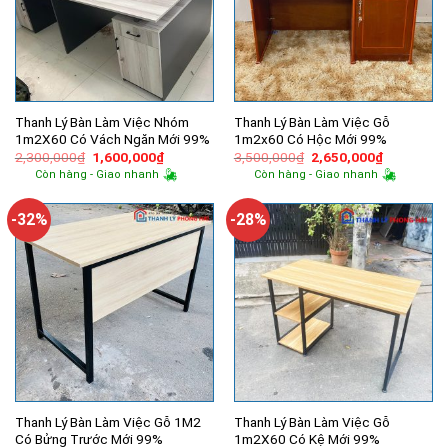
Thanh Lý Bàn Làm Việc Nhóm
Thanh Lý Bàn Làm Việc Gỗ
1m2X60 Có Vách Ngăn Mới 99%
1m2x60 Có Hộc Mới 99%
Giá
Giá
Giá
Giá
2,300,000
₫
1,600,000
₫
3,500,000
₫
2,650,000
₫
gốc
hiện
gốc
hiện
Còn hàng - Giao nhanh
Còn hàng - Giao nhanh
là:
tại
là:
tại
2,300,000₫.
là:
3,500,000₫.
là:
1,600,000₫.
2,650,000
-32%
-28%
Thanh Lý Bàn Làm Việc Gỗ 1M2
Thanh Lý Bàn Làm Việc Gỗ
Có Bửng Trước Mới 99%
1m2X60 Có Kệ Mới 99%