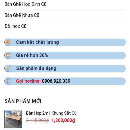
Bàn Ghế Học Sinh Cũ
Bàn Ghế Nhựa Cũ
Đồ Inox Cũ
Cam kết chất lượng
Giá rẻ hơn 30%
Sản phẩm đa dạng
Gọi hotline:
0906.920.339
SẢN PHẨM MỚI
Bàn Họp 2m1 Khung Sắt Cũ
Giá
Giá
2,115,000
₫
1,300,000
₫
gốc
hiện