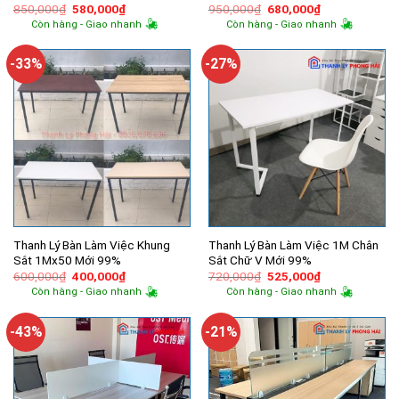
Giá
Giá
Giá
Giá
850,000
₫
580,000
₫
950,000
₫
680,000
₫
gốc
hiện
gốc
hiện
Còn hàng - Giao nhanh
Còn hàng - Giao nhanh
là:
tại
là:
tại
850,000₫.
là:
950,000₫.
là:
580,000₫.
680,000₫.
-33%
-27%
Thanh Lý Bàn Làm Việc Khung
Thanh Lý Bàn Làm Việc 1M Chân
Sắt 1Mx50 Mới 99%
Sắt Chữ V Mới 99%
Giá
Giá
Giá
Giá
600,000
₫
400,000
₫
720,000
₫
525,000
₫
gốc
hiện
gốc
hiện
Còn hàng - Giao nhanh
Còn hàng - Giao nhanh
là:
tại
là:
tại
600,000₫.
là:
720,000₫.
là:
400,000₫.
525,000₫.
-43%
-21%