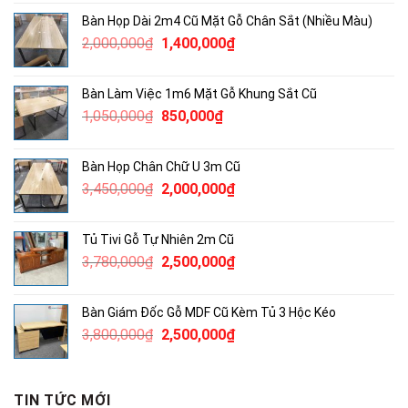
là:
tại
Bàn Họp Dài 2m4 Cũ Mặt Gỗ Chân Sắt (Nhiều Màu)
2,115,000₫.
là:
Giá
Giá
2,000,000
₫
1,400,000
₫
1,300,000₫.
gốc
hiện
là:
tại
Bàn Làm Việc 1m6 Mặt Gỗ Khung Sắt Cũ
2,000,000₫.
là:
Giá
Giá
1,050,000
₫
850,000
₫
1,400,000₫.
gốc
hiện
là:
tại
Bàn Họp Chân Chữ U 3m Cũ
1,050,000₫.
là:
Giá
Giá
3,450,000
₫
2,000,000
₫
850,000₫.
gốc
hiện
là:
tại
Tủ Tivi Gỗ Tự Nhiên 2m Cũ
3,450,000₫.
là:
Giá
Giá
3,780,000
₫
2,500,000
₫
2,000,000₫.
gốc
hiện
là:
tại
Bàn Giám Đốc Gỗ MDF Cũ Kèm Tủ 3 Hộc Kéo
3,780,000₫.
là:
Giá
Giá
3,800,000
₫
2,500,000
₫
2,500,000₫.
gốc
hiện
là:
tại
3,800,000₫.
là:
TIN TỨC MỚI