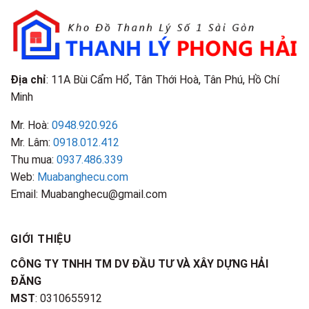
&
Nhận
Đặc
Biết
Điểm
Nhận
Biết
Địa chỉ
: 11A Bùi Cẩm Hổ, Tân Thới Hoà, Tân Phú, Hồ Chí
Minh
Mr. Hoà:
0948.920.926
Mr. Lâm:
0918.012.412
Thu mua:
0937.486.339
Web:
Muabanghecu.com
Email: Muabanghecu@gmail.com
GIỚI THIỆU
CÔNG TY TNHH TM DV ĐẦU TƯ VÀ XÂY DỰNG HẢI
ĐĂNG
MST
: 0310655912