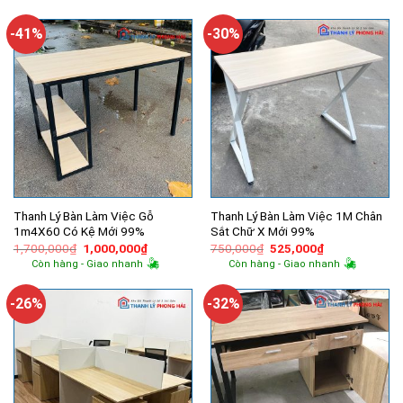
-41%
-30%
Thanh Lý Bàn Làm Việc Gỗ
Thanh Lý Bàn Làm Việc 1M Chân
1m4X60 Có Kệ Mới 99%
Sắt Chữ X Mới 99%
Giá
Giá
Giá
Giá
1,700,000
₫
1,000,000
₫
750,000
₫
525,000
₫
gốc
hiện
gốc
hiện
Còn hàng - Giao nhanh
Còn hàng - Giao nhanh
là:
tại
là:
tại
1,700,000₫.
là:
750,000₫.
là:
1,000,000₫.
525,000₫.
-26%
-32%