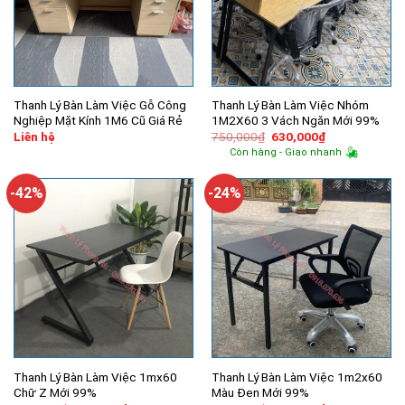
Thanh Lý Bàn Làm Việc Gỗ Công
Thanh Lý Bàn Làm Việc Nhóm
Nghiệp Mặt Kính 1M6 Cũ Giá Rẻ
1M2X60 3 Vách Ngăn Mới 99%
Giá
Giá
Liên hệ
750,000
₫
630,000
₫
gốc
hiện
Còn hàng - Giao nhanh
là:
tại
750,000₫.
là:
630,000₫.
-42%
-24%
Thanh Lý Bàn Làm Việc 1mx60
Thanh Lý Bàn Làm Việc 1m2x60
Chữ Z Mới 99%
Màu Đen Mới 99%