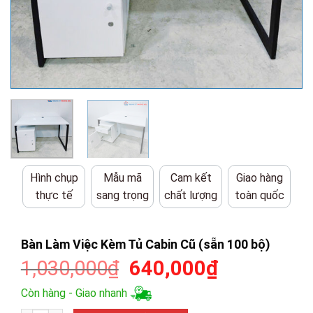
Hình chụp
Mẫu mã
Cam kết
Giao hàng
thực tế
sang trọng
chất lượng
toàn quốc
Bàn Làm Việc Kèm Tủ Cabin Cũ (sẵn 100 bộ)
Giá
Giá
1,030,000
₫
640,000
₫
gốc
hiện
Còn hàng - Giao nhanh
là:
tại