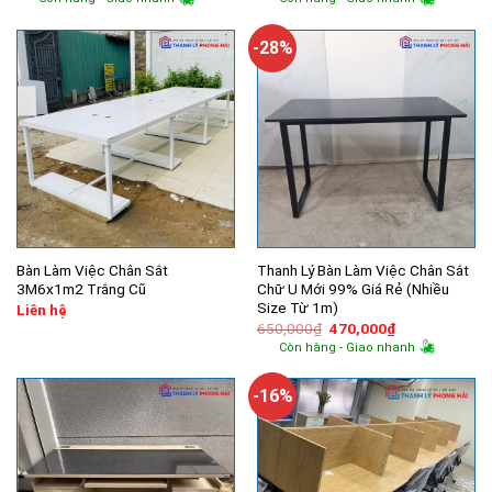
là:
tại
là:
tại
1,500,000₫.
là:
1,670,000₫.
là:
1,000,000₫.
960,000₫.
-28%
Bàn Làm Việc Chân Sắt
Thanh Lý Bàn Làm Việc Chân Sắt
3M6x1m2 Trắng Cũ
Chữ U Mới 99% Giá Rẻ (Nhiều
Size Từ 1m)
Liên hệ
Giá
Giá
650,000
₫
470,000
₫
gốc
hiện
Còn hàng - Giao nhanh
là:
tại
650,000₫.
là:
470,000₫.
-16%