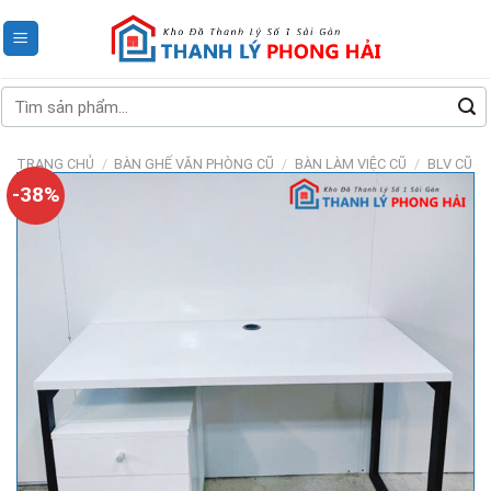
Skip
to
content
Tìm
kiếm:
TRANG CHỦ
/
BÀN GHẾ VĂN PHÒNG CŨ
/
BÀN LÀM VIỆC CŨ
/
BLV CŨ
-38%