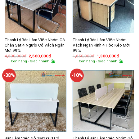
Thanh Lý Bàn Làm Việc Nhóm Gỗ
Thanh Lý Bàn Làm Việc Nhóm
Chân Sắt 4 Người Có Vách Ngăn
Vách Ngăn Kính 4 Hộc Kéo Mới
Mới 99%
99%
Giá
Giá
Giá
Giá
4,500,000
₫
2,560,000
₫
1,650,000
₫
1,300,000
₫
gốc
hiện
gốc
hiện
Còn hàng - Giao nhanh
Còn hàng - Giao nhanh
là:
tại
là:
tại
4,500,000₫.
là:
1,650,000₫.
là:
2,560,000₫.
1,300,000
-38%
-10%
Bàn Làm Việc Gỗ 1M2X60 Có
Thanh Lý Bàn Làm Việc Nhóm Gỗ