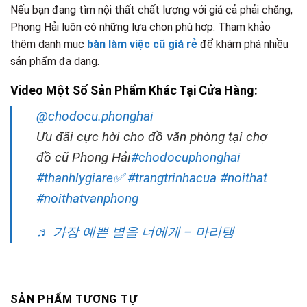
Nếu bạn đang tìm nội thất chất lượng với giá cả phải chăng,
Phong Hải luôn có những lựa chọn phù hợp. Tham khảo
thêm danh mục
bàn làm việc cũ giá rẻ
để khám phá nhiều
sản phẩm đa dạng.
Video Một Số Sản Phẩm Khác Tại Cửa Hàng:
@chodocu.phonghai
Ưu đãi cực hời cho đồ văn phòng tại chợ
đồ cũ Phong Hải
#chodocuphonghai
#thanhlygiare✅
#trangtrinhacua
#noithat
#noithatvanphong
♬ 가장 예쁜 별을 너에게 – 마리탱
SẢN PHẨM TƯƠNG TỰ