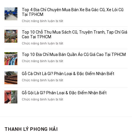
2,500,000₫.
Top 4 Địa Chỉ Chuyên Mua Bán Xe Ba Gác Cũ, Xe Lôi Cũ
Tại TP.HCM
ở
Chức năng bình luận bị tắt
Top
4
Top 10 Chỗ Thu Mua Sách Cũ, Truyện Tranh, Tạp Chí Giá
Địa
Cao Tại TPHCM
Chỉ
ở
Chức năng bình luận bị tắt
Chuyên
Top
Mua
10
Top 10 Địa Chỉ Mua Bán Quần Áo Cũ Giá Cao Tại TPHCM
Bán
Chỗ
Xe
ở
Chức năng bình luận bị tắt
Thu
Ba
Top
Mua
Gác
10
Gỗ Cà Chít Là Gì? Phân Loại & Đặc Điểm Nhận Biết
Sách
Cũ,
Địa
Cũ,
ở
Chức năng bình luận bị tắt
Xe
Chỉ
Truyện
Gỗ
Lôi
Mua
Tranh,
Cà
Cũ
Bán
Gỗ Gội Là Gì? Phân Loại & Đặc Điểm Nhận Biết
Tạp
Chít
Tại
Quần
Chí
ở
Chức năng bình luận bị tắt
Là
TP.HCM
Áo
Giá
Gỗ
Gì?
Cũ
Cao
Gội
Phân
Giá
Tại
Là
Loại
Cao
TPHCM
Gì?
&
Tại
Phân
Đặc
TPHCM
THANH LÝ PHONG HẢI
Loại
Điểm