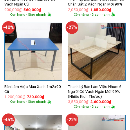
Vách Ngăn Cũ
Chân Sắt 2 Vách Ngăn Mới 99%
Giá
Giá
Giá
Giá
900,000
₫
560,000
₫
2,050,000
₫
1,850,000
₫
gốc
hiện
gốc
hiện
Còn hàng - Giao nhanh
Còn hàng - Giao nhanh
là:
tại
là:
tại
900,000₫.
là:
2,050,000₫.
là:
560,000₫.
1,850,000
-40%
-27%
Bàn Làm Việc Màu Xanh 1m2x90
Thanh Lý Bàn Làm Việc Nhóm 6
Cũ
Người Có Vách Ngăn Mới 99%
(Nhiều Kích Thước)
Giá
Giá
1,200,000
₫
720,000
₫
gốc
hiện
Giá
Giá
3,550,000
₫
2,600,000
₫
Còn hàng - Giao nhanh
là:
tại
gốc
hiện
Còn hàng - Giao nhanh
1,200,000₫.
là:
là:
tại
720,000₫.
3,550,000₫.
là:
2,600,000
-45%
-22%