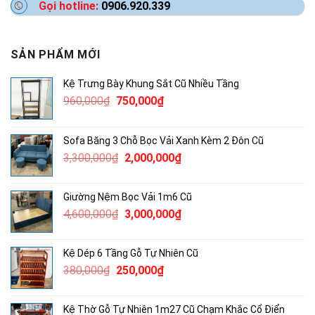
Gọi hotline:
0906.920.339
SẢN PHẨM MỚI
Kệ Trưng Bày Khung Sắt Cũ Nhiều Tầng
Giá
Giá
960,000
₫
750,000
₫
gốc
hiện
là:
tại
Sofa Băng 3 Chỗ Bọc Vải Xanh Kèm 2 Đôn Cũ
960,000₫.
là:
Giá
Giá
3,300,000
₫
2,000,000
₫
750,000₫.
gốc
hiện
là:
tại
Giường Nệm Bọc Vải 1m6 Cũ
3,300,000₫.
là:
Giá
Giá
4,600,000
₫
3,000,000
₫
2,000,000₫.
gốc
hiện
là:
tại
Kệ Dép 6 Tầng Gỗ Tự Nhiên Cũ
4,600,000₫.
là:
Giá
Giá
380,000
₫
250,000
₫
3,000,000₫.
gốc
hiện
là:
tại
Kệ Thờ Gỗ Tự Nhiên 1m27 Cũ Chạm Khắc Cổ Điển
380,000₫.
là: