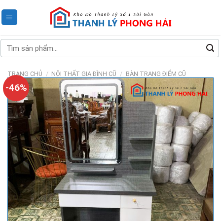
Skip
to
content
Tìm
kiếm:
TRANG CHỦ
/
NỘI THẤT GIA ĐÌNH CŨ
/
BÀN TRANG ĐIỂM CŨ
-46%