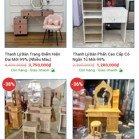
Thanh Lý Bàn Trang Điểm Hiện
Thanh Lý Bàn Phấn Cao Cấp Có
Đại Mới 99% (Nhiều Màu)
Ngăn Tủ Mới 99%
Giá
Giá
Giá
Giá
4,400,000
₫
3,750,000
₫
2,300,000
₫
1,280,000
₫
gốc
hiện
gốc
hiện
Còn hàng - Giao nhanh
Còn hàng - Giao nhanh
là:
tại
là:
tại
4,400,000₫.
là:
2,300,000₫.
là:
3,750,000₫.
1,280,000
-38%
-36%