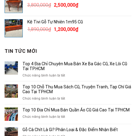
Giá
Giá
3,800,000
₫
2,500,000
₫
250,000₫.
gốc
hiện
là:
tại
Kệ Tivi Gỗ Tự Nhiên 1m95 Cũ
3,800,000₫.
là:
Giá
Giá
1,890,000
₫
1,200,000
₫
2,500,000₫.
gốc
hiện
là:
tại
1,890,000₫.
là:
TIN TỨC MỚI
1,200,000₫.
Top 4 Địa Chỉ Chuyên Mua Bán Xe Ba Gác Cũ, Xe Lôi Cũ
Tại TP.HCM
ở
Chức năng bình luận bị tắt
Top
4
Top 10 Chỗ Thu Mua Sách Cũ, Truyện Tranh, Tạp Chí Giá
Địa
Cao Tại TPHCM
Chỉ
ở
Chức năng bình luận bị tắt
Chuyên
Top
Mua
10
Top 10 Địa Chỉ Mua Bán Quần Áo Cũ Giá Cao Tại TPHCM
Bán
Chỗ
Xe
ở
Chức năng bình luận bị tắt
Thu
Ba
Top
Mua
Gác
10
Gỗ Cà Chít Là Gì? Phân Loại & Đặc Điểm Nhận Biết
Sách
Cũ,
Địa
Cũ,