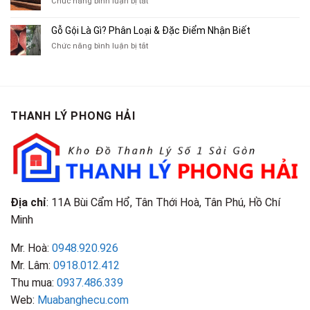
ở
Chức năng bình luận bị tắt
Xe
Chỉ
Truyện
Gỗ
Lôi
Mua
Tranh,
Cà
Cũ
Bán
Gỗ Gội Là Gì? Phân Loại & Đặc Điểm Nhận Biết
Tạp
Chít
Tại
Quần
Chí
ở
Chức năng bình luận bị tắt
Là
TP.HCM
Áo
Giá
Gỗ
Gì?
Cũ
Cao
Gội
Phân
Giá
Tại
Là
Loại
Cao
TPHCM
Gì?
&
Tại
Phân
Đặc
TPHCM
THANH LÝ PHONG HẢI
Loại
Điểm
&
Nhận
Đặc
Biết
Điểm
Nhận
Biết
Địa chỉ
: 11A Bùi Cẩm Hổ, Tân Thới Hoà, Tân Phú, Hồ Chí
Minh
Mr. Hoà:
0948.920.926
Mr. Lâm:
0918.012.412
Thu mua:
0937.486.339
Web:
Muabanghecu.com