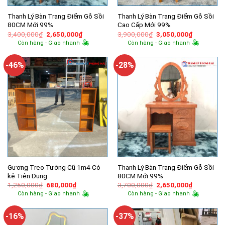
Thanh Lý Bàn Trang Điểm Gỗ Sồi
Thanh Lý Bàn Trang Điểm Gỗ Sồi
80CM Mới 99%
Cao Cấp Mới 99%
Giá
Giá
Giá
Giá
3,400,000
₫
2,650,000
₫
3,900,000
₫
3,050,000
₫
gốc
hiện
gốc
hiện
Còn hàng - Giao nhanh
Còn hàng - Giao nhanh
là:
tại
là:
tại
3,400,000₫.
là:
3,900,000₫.
là:
2,650,000₫.
3,050,000
-46%
-28%
Gương Treo Tường Cũ 1m4 Có
Thanh Lý Bàn Trang Điểm Gỗ Sồi
kệ Tiên Dụng
80CM Mới 99%
Giá
Giá
Giá
Giá
1,250,000
₫
680,000
₫
3,700,000
₫
2,650,000
₫
gốc
hiện
gốc
hiện
Còn hàng - Giao nhanh
Còn hàng - Giao nhanh
là:
tại
là:
tại
1,250,000₫.
là:
3,700,000₫.
là:
680,000₫.
2,650,000
-16%
-37%