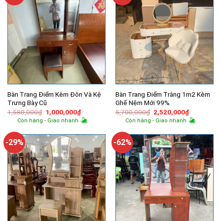
Bàn Trang Điểm Kèm Đôn Và Kệ
Bàn Trang Điểm Trắng 1m2 Kèm
Trưng Bày Cũ
Ghế Nệm Mới 99%
Giá
Giá
Giá
Giá
1,580,000
₫
1,000,000
₫
5,700,000
₫
2,520,000
₫
gốc
hiện
gốc
hiện
Còn hàng - Giao nhanh
Còn hàng - Giao nhanh
là:
tại
là:
tại
1,580,000₫.
là:
5,700,000₫.
là:
1,000,000₫.
2,520,000
-29%
-62%