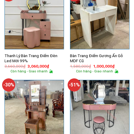
Thanh Lý Bàn Trang Điểm Đèn
Bàn Trang Điểm Gương Ẩn Gỗ
Led Mới 99%
MDF Cũ
Giá
Giá
Giá
Giá
3,660,000
₫
3,060,000
₫
1,580,000
₫
1,000,000
₫
gốc
hiện
gốc
hiện
Còn hàng - Giao nhanh
Còn hàng - Giao nhanh
là:
tại
là:
tại
3,660,000₫.
là:
1,580,000₫.
là:
3,060,000₫.
1,000,000
-30%
-51%