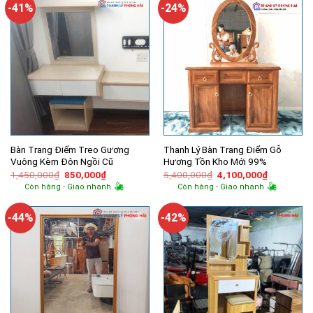
2,250,000₫.
-41%
-24%
Bàn Trang Điểm Treo Gương
Thanh Lý Bàn Trang Điểm Gỗ
Vuông Kèm Đôn Ngồi Cũ
Hương Tồn Kho Mới 99%
Giá
Giá
Giá
Giá
1,450,000
₫
850,000
₫
5,400,000
₫
4,100,000
₫
gốc
hiện
gốc
hiện
Còn hàng - Giao nhanh
Còn hàng - Giao nhanh
là:
tại
là:
tại
1,450,000₫.
là:
5,400,000₫.
là:
850,000₫.
4,100,000
-44%
-42%