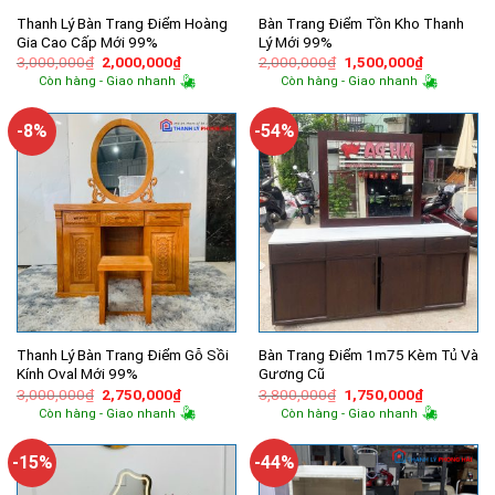
Thanh Lý Bàn Trang Điểm Hoàng
Bàn Trang Điểm Tồn Kho Thanh
Gia Cao Cấp Mới 99%
Lý Mới 99%
Giá
Giá
Giá
Giá
3,000,000
₫
2,000,000
₫
2,000,000
₫
1,500,000
₫
gốc
hiện
gốc
hiện
Còn hàng - Giao nhanh
Còn hàng - Giao nhanh
là:
tại
là:
tại
3,000,000₫.
là:
2,000,000₫.
là:
2,000,000₫.
1,500,000
-8%
-54%
Thanh Lý Bàn Trang Điểm Gỗ Sồi
Bàn Trang Điểm 1m75 Kèm Tủ Và
Kính Oval Mới 99%
Gương Cũ
Giá
Giá
Giá
Giá
3,000,000
₫
2,750,000
₫
3,800,000
₫
1,750,000
₫
gốc
hiện
gốc
hiện
Còn hàng - Giao nhanh
Còn hàng - Giao nhanh
là:
tại
là:
tại
3,000,000₫.
là:
3,800,000₫.
là:
2,750,000₫.
1,750,000
-15%
-44%