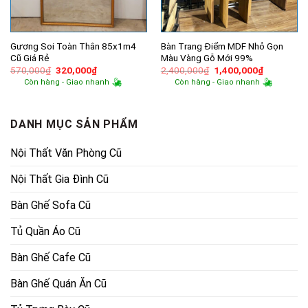
Gương Soi Toàn Thân 85x1m4
Bàn Trang Điểm MDF Nhỏ Gọn
Cũ Giá Rẻ
Màu Vàng Gỗ Mới 99%
Giá
Giá
Giá
Giá
570,000
₫
320,000
₫
2,400,000
₫
1,400,000
₫
gốc
hiện
gốc
hiện
Còn hàng - Giao nhanh
Còn hàng - Giao nhanh
là:
tại
là:
tại
570,000₫.
là:
2,400,000₫.
là:
320,000₫.
1,400,000
DANH MỤC SẢN PHẨM
Nội Thất Văn Phòng Cũ
Nội Thất Gia Đình Cũ
Bàn Ghế Sofa Cũ
Tủ Quần Áo Cũ
Bàn Ghế Cafe Cũ
Bàn Ghế Quán Ăn Cũ