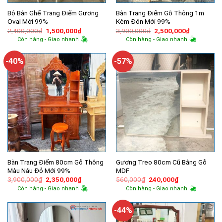
Bộ Bàn Ghế Trang Điểm Gương
Bàn Trang Điểm Gỗ Thông 1m
Oval Mới 99%
Kèm Đôn Mới 99%
Giá
Giá
Giá
Giá
2,400,000
₫
1,500,000
₫
3,900,000
₫
2,500,000
₫
gốc
hiện
gốc
hiện
Còn hàng - Giao nhanh
Còn hàng - Giao nhanh
là:
tại
là:
tại
2,400,000₫.
là:
3,900,000₫.
là:
1,500,000₫.
2,500,000
-40%
-57%
Bàn Trang Điểm 80cm Gỗ Thông
Gương Treo 80cm Cũ Bằng Gỗ
Màu Nâu Đỏ Mới 99%
MDF
Giá
Giá
Giá
Giá
3,900,000
₫
2,350,000
₫
560,000
₫
240,000
₫
gốc
hiện
gốc
hiện
Còn hàng - Giao nhanh
Còn hàng - Giao nhanh
là:
tại
là:
tại
3,900,000₫.
là:
560,000₫.
là:
2,350,000₫.
240,000₫.
-44%