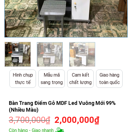
Hình chụp
Mẫu mã
Cam kết
Giao hàng
thực tế
sang trọng
chất lượng
toàn quốc
Bàn Trang Điểm Gỗ MDF Led Vuông Mới 99%
(Nhiều Màu)
Giá
Giá
3,700,000
₫
2,000,000
₫
gốc
hiện
Còn hàng - Giao nhanh