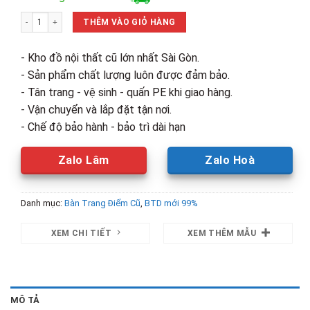
là:
tại
Bàn Trang Điểm Gỗ MDF Led Vuông Mới 99% (Nhiều Màu) số lượng
3,700,000₫.
là:
THÊM VÀO GIỎ HÀNG
2,000,00
- Kho đồ nội thất cũ lớn nhất Sài Gòn.
- Sản phẩm chất lượng luôn được đảm bảo.
- Tân trang - vệ sinh - quấn PE khi giao hàng.
- Vận chuyển và lắp đặt tận nơi.
- Chế độ bảo hành - bảo trì dài hạn
Zalo Lâm
Zalo Hoà
Danh mục:
Bàn Trang Điểm Cũ
,
BTD mới 99%
XEM CHI TIẾT
XEM THÊM MẪU
MÔ TẢ