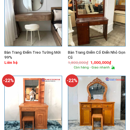
Bàn Trang Điểm Treo Tường Mới
Bàn Trang Điểm Cổ Điển Nhỏ Gọn
99%
Cũ
Giá
Giá
Liên hệ
1,800,000
₫
1,000,000
₫
gốc
hiện
Còn hàng - Giao nhanh
là:
tại
1,800,000₫.
là:
1,000,000
-22%
-22%