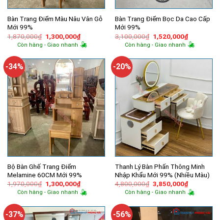
Bàn Trang Điểm Màu Nâu Vân Gỗ
Bàn Trang Điểm Bọc Da Cao Cấp
Mới 99%
Mới 99%
Giá
Giá
Giá
Giá
1,870,000
₫
1,300,000
₫
3,100,000
₫
1,520,000
₫
gốc
hiện
gốc
hiện
Còn hàng - Giao nhanh
Còn hàng - Giao nhanh
là:
tại
là:
tại
1,870,000₫.
là:
3,100,000₫.
là:
1,300,000₫.
1,520,000
-34%
-20%
Bộ Bàn Ghế Trang Điểm
Thanh Lý Bàn Phấn Thông Minh
Melamine 60CM Mới 99%
Nhập Khẩu Mới 99% (Nhiều Màu)
Giá
Giá
Giá
Giá
1,970,000
₫
1,300,000
₫
4,800,000
₫
3,850,000
₫
gốc
hiện
gốc
hiện
Còn hàng - Giao nhanh
Còn hàng - Giao nhanh
là:
tại
là:
tại
1,970,000₫.
là:
4,800,000₫.
là:
1,300,000₫.
3,850,000
-37%
-56%