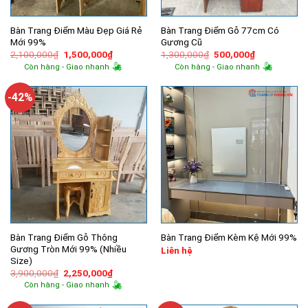
Bàn Trang Điểm Màu Đẹp Giá Rẻ
Bàn Trang Điểm Gỗ 77cm Có
Mới 99%
Gương Cũ
Giá
Giá
Giá
Giá
2,100,000
₫
1,500,000
₫
1,300,000
₫
500,000
₫
gốc
hiện
gốc
hiện
Còn hàng - Giao nhanh
Còn hàng - Giao nhanh
là:
tại
là:
tại
2,100,000₫.
là:
1,300,000₫.
là:
1,500,000₫.
500,000₫.
-42%
Bàn Trang Điểm Gỗ Thông
Bàn Trang Điểm Kèm Kệ Mới 99%
Gương Tròn Mới 99% (Nhiều
Liên hệ
Size)
Giá
Giá
3,900,000
₫
2,250,000
₫
gốc
hiện
Còn hàng - Giao nhanh
là:
tại
3,900,000₫.
là: