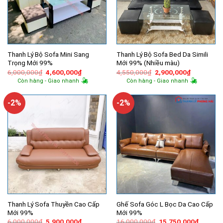
Thanh Lý Bộ Sofa Mini Sang
Thanh Lý Bộ Sofa Bed Da Simili
Trọng Mới 99%
Mới 99% (Nhiều màu)
Giá
Giá
Giá
Giá
6,000,000
₫
4,600,000
₫
4,550,000
₫
2,900,000
₫
gốc
hiện
gốc
hiện
Còn hàng - Giao nhanh
Còn hàng - Giao nhanh
là:
tại
là:
tại
6,000,000₫.
là:
4,550,000₫.
là:
4,600,000₫.
2,900,000
-2%
-2%
Thanh Lý Sofa Thuyền Cao Cấp
Ghế Sofa Góc L Bọc Da Cao Cấp
Mới 99%
Mới 99%
Giá
Giá
Giá
Giá
6,000,000
₫
5,900,000
₫
16,000,000
₫
15,750,000
₫