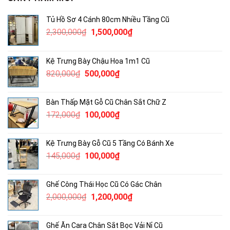
Tủ Hồ Sơ 4 Cánh 80cm Nhiều Tầng Cũ
Giá
Giá
2,300,000
₫
1,500,000
₫
gốc
hiện
là:
tại
Kệ Trưng Bày Chậu Hoa 1m1 Cũ
2,300,000₫.
là:
Giá
Giá
820,000
₫
500,000
₫
1,500,000₫.
gốc
hiện
là:
tại
Bàn Thấp Mặt Gỗ Cũ Chân Sắt Chữ Z
820,000₫.
là:
Giá
Giá
172,000
₫
100,000
₫
500,000₫.
gốc
hiện
là:
tại
Kệ Trưng Bày Gỗ Cũ 5 Tầng Có Bánh Xe
172,000₫.
là:
Giá
Giá
145,000
₫
100,000
₫
100,000₫.
gốc
hiện
là:
tại
Ghế Công Thái Học Cũ Có Gác Chân
145,000₫.
là:
Giá
Giá
2,000,000
₫
1,200,000
₫
100,000₫.
gốc
hiện
là:
tại
Ghế Ăn Cara Chân Sắt Bọc Vải Nỉ Cũ
2,000,000₫.
là: