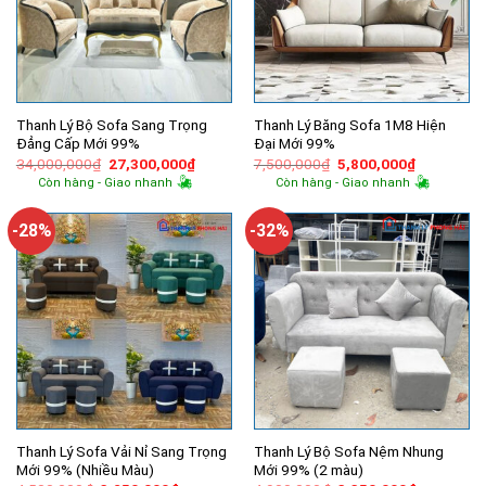
Thanh Lý Bộ Sofa Sang Trọng
Thanh Lý Băng Sofa 1M8 Hiện
Đẳng Cấp Mới 99%
Đại Mới 99%
Giá
Giá
Giá
Giá
34,000,000
₫
27,300,000
₫
7,500,000
₫
5,800,000
₫
gốc
hiện
gốc
hiện
Còn hàng - Giao nhanh
Còn hàng - Giao nhanh
là:
tại
là:
tại
34,000,000₫.
là:
7,500,000₫.
là:
27,300,000₫.
5,800,000
-28%
-32%
Thanh Lý Sofa Vải Nỉ Sang Trọng
Thanh Lý Bộ Sofa Nệm Nhung
Mới 99% (Nhiều Màu)
Mới 99% (2 màu)