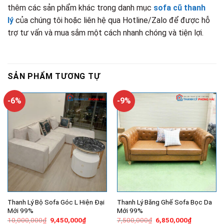
thêm các sản phẩm khác trong danh mục
sofa cũ thanh
lý
của chúng tôi hoặc liên hệ qua Hotline/Zalo để được hỗ
trợ tư vấn và mua sắm một cách nhanh chóng và tiện lợi.
SẢN PHẨM TƯƠNG TỰ
-6%
-9%
Thanh Lý Bộ Sofa Góc L Hiện Đại
Thanh Lý Băng Ghế Sofa Bọc Da
Mới 99%
Mới 99%
Giá
Giá
Giá
Giá
10,000,000
₫
9,450,000
₫
7,500,000
₫
6,850,000
₫