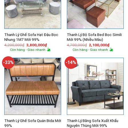
Thanh Lý Ghế Sofa Hạt Đậu Bọc
Thanh Lý Bộ Sofa Bed Bọc Simili
Nhung 1M7 Mới 99%
Mới 99% (Nhiều Màu)
Giá
Giá
Giá
Giá
4,200,000
₫
3,800,000
₫
4,700,000
₫
2,100,000
₫
gốc
hiện
gốc
hiện
Còn hàng - Giao nhanh
Còn hàng - Giao nhanh
là:
tại
là:
tại
4,200,000₫.
là:
4,700,000₫.
là:
3,800,000₫.
2,100,000
-33%
-14%
Thanh Lý Ghế Sofa Quán Bida Mới
Thanh Lý Băng Sofa Xuất Khẩu
99%
Nguyên Thùng Mới 99%