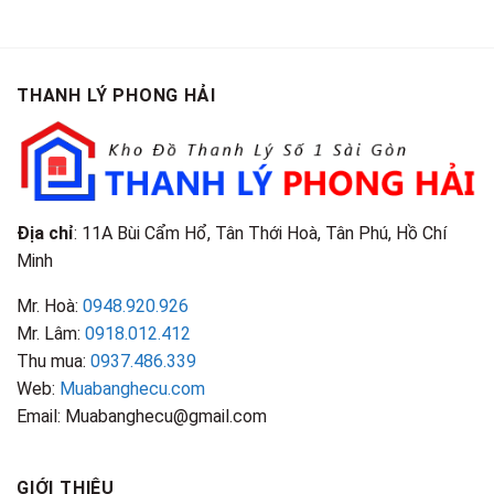
Gỗ
Gì?
Cũ
Cao
Gội
Phân
Giá
Tại
Là
Loại
Cao
TPHCM
Gì?
&
Tại
Phân
Đặc
TPHCM
THANH LÝ PHONG HẢI
Loại
Điểm
&
Nhận
Đặc
Biết
Điểm
Nhận
Biết
Địa chỉ
: 11A Bùi Cẩm Hổ, Tân Thới Hoà, Tân Phú, Hồ Chí
Minh
Mr. Hoà:
0948.920.926
Mr. Lâm:
0918.012.412
Thu mua:
0937.486.339
Web:
Muabanghecu.com
Email: Muabanghecu@gmail.com
GIỚI THIỆU