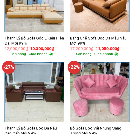
Thanh Lý Bộ Sofa Góc L Kiểu Hiện
Băng Ghế Sofa Bọc Da Màu Nâu
Đại Mới 99%
Mới 99%
Giá
Giá
Giá
Giá
12,000,000
₫
10,300,000
₫
17,200,000
₫
11,050,000
₫
gốc
hiện
gốc
hiện
Còn hàng - Giao nhanh
Còn hàng - Giao nhanh
là:
tại
là:
tại
12,000,000₫.
là:
17,200,000₫.
là:
10,300,000₫.
11,050,
-27%
-22%
Thanh Lý Bộ Sofa Bọc Da Nâu
Bộ Sofa Bọc Vải Nhung Sang
Cao Cấp Mới 99%
Trọng Mới 99%