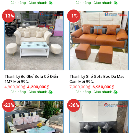
gốc
hiện
gốc
hiện
Còn hàng - Giao nhanh
Còn hàng - Giao nhanh
là:
tại
là:
tại
10,000,000₫.
là:
7,500,000₫.
là:
9,450,000₫.
6,850,000
-13%
-1%
Thanh Lý Bộ Ghế Sofa Cổ Điển
Thanh Lý Ghế Sofa Bọc Da Màu
1M7 Mới 99%
Cam Mới 99%
Giá
Giá
Giá
Giá
4,800,000
₫
4,200,000
₫
7,000,000
₫
6,950,000
₫
gốc
hiện
gốc
hiện
Còn hàng - Giao nhanh
Còn hàng - Giao nhanh
là:
tại
là:
tại
4,800,000₫.
là:
7,000,000₫.
là:
4,200,000₫.
6,950,000
-23%
-36%