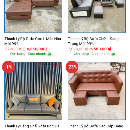
Thanh Lý Bộ Sofa Góc L Màu Nâu
Thanh Lý Bộ Sofa Chữ L Sang
Mới 99%
Trọng Mới 99%
Giá
Giá
Giá
Giá
7,700,000
₫
6,850,000
₫
7,000,000
₫
6,550,000
₫
gốc
hiện
gốc
hiện
Còn hàng - Giao nhanh
Còn hàng - Giao nhanh
là:
tại
là:
tại
7,700,000₫.
là:
7,000,000₫.
là:
6,850,000₫.
6,550,000
-1%
-23%
Thanh Lý Băng Ghế Sofa Bọc Da
Thanh Lý Bộ Sofa Cao Cấp Sang