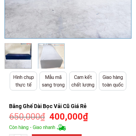
Hình chụp
Mẫu mã
Cam kết
Giao hàng
thực tế
sang trọng
chất lượng
toàn quốc
Băng Ghế Dài Bọc Vải Cũ Giá Rẻ
Giá
Giá
650,000
₫
400,000
₫
gốc
hiện
Còn hàng - Giao nhanh
là:
tại