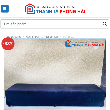
Skip
to
content
Tìm
kiếm:
TRANG CHỦ
/
NỘI THẤT GIA ĐÌNH CŨ
/
SOFA CŨ
-38%