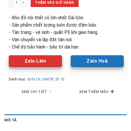
Băng Ghế Dài Bọc Vải Cũ Giá Rẻ số lượng
650,000₫.
là:
THÊM VÀO GIỎ HÀNG
400,000₫.
- Kho đồ nội thất cũ lớn nhất Sài Gòn.
- Sản phẩm chất lượng luôn được đảm bảo.
- Tân trang - vệ sinh - quấn PE khi giao hàng.
- Vận chuyển và lắp đặt tận nơi.
- Chế độ bảo hành - bảo trì dài hạn
Zalo Lâm
Zalo Hoà
Danh mục:
Sofa Cũ
,
Ghế SF
,
SF cũ
XEM CHI TIẾT
XEM THÊM MẪU
MÔ TẢ