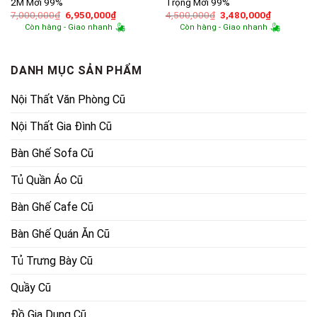
2M Mới 99%
Trọng Mới 99%
Giá
Giá
Giá
Giá
7,000,000
₫
6,950,000
₫
4,500,000
₫
3,480,000
₫
gốc
hiện
gốc
hiện
Còn hàng - Giao nhanh
Còn hàng - Giao nhanh
là:
tại
là:
tại
7,000,000₫.
là:
4,500,000₫.
là:
6,950,000₫.
3,480,000
DANH MỤC SẢN PHẨM
Nội Thất Văn Phòng Cũ
Nội Thất Gia Đình Cũ
Bàn Ghế Sofa Cũ
Tủ Quần Áo Cũ
Bàn Ghế Cafe Cũ
Bàn Ghế Quán Ăn Cũ
Tủ Trưng Bày Cũ
Quầy Cũ
Đồ Gia Dụng Cũ