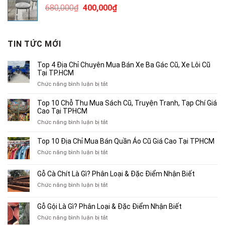
Giá
Giá
680,000
₫
400,000
₫
1,200,000₫.
gốc
hiện
là:
tại
680,000₫.
là:
TIN TỨC MỚI
400,000₫.
Top 4 Địa Chỉ Chuyên Mua Bán Xe Ba Gác Cũ, Xe Lôi Cũ
Tại TP.HCM
ở
Chức năng bình luận bị tắt
Top
4
Top 10 Chỗ Thu Mua Sách Cũ, Truyện Tranh, Tạp Chí Giá
Địa
Cao Tại TPHCM
Chỉ
ở
Chức năng bình luận bị tắt
Chuyên
Top
Mua
10
Top 10 Địa Chỉ Mua Bán Quần Áo Cũ Giá Cao Tại TPHCM
Bán
Chỗ
Xe
ở
Chức năng bình luận bị tắt
Thu
Ba
Top
Mua
Gác
10
Gỗ Cà Chít Là Gì? Phân Loại & Đặc Điểm Nhận Biết
Sách
Cũ,
Địa
Cũ,
ở
Chức năng bình luận bị tắt
Xe
Chỉ
Truyện
Gỗ
Lôi
Mua
Tranh,
Cà
Cũ
Bán
Gỗ Gội Là Gì? Phân Loại & Đặc Điểm Nhận Biết
Tạp
Chít
Tại
Quần
Chí
ở
Chức năng bình luận bị tắt
Là
TP.HCM
Áo
Giá