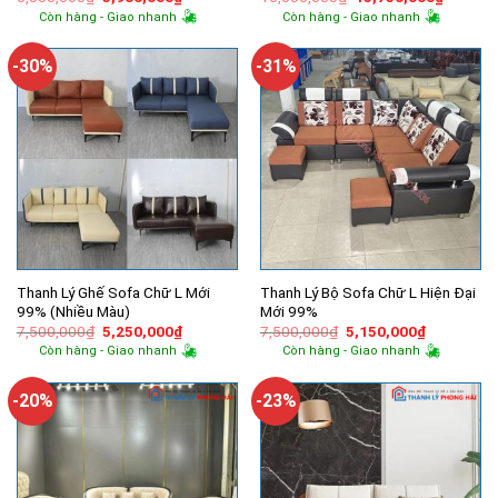
gốc
hiện
gốc
hiện
Còn hàng - Giao nhanh
Còn hàng - Giao nhanh
là:
tại
là:
tại
6,000,000₫.
là:
16,000,000₫.
là:
5,900,000₫.
15,750,
-30%
-31%
Thanh Lý Ghế Sofa Chữ L Mới
Thanh Lý Bộ Sofa Chữ L Hiện Đại
99% (Nhiều Màu)
Mới 99%
Giá
Giá
Giá
Giá
7,500,000
₫
5,250,000
₫
7,500,000
₫
5,150,000
₫
gốc
hiện
gốc
hiện
Còn hàng - Giao nhanh
Còn hàng - Giao nhanh
là:
tại
là:
tại
7,500,000₫.
là:
7,500,000₫.
là:
5,250,000₫.
5,150,000
-20%
-23%