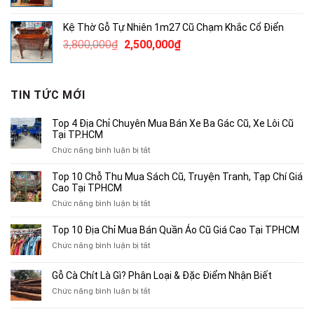
gốc
hiện
là:
tại
Kệ Thờ Gỗ Tự Nhiên 1m27 Cũ Chạm Khắc Cổ Điển
380,000₫.
là:
Giá
Giá
3,800,000
₫
2,500,000
₫
250,000₫.
gốc
hiện
là:
tại
3,800,000₫.
là:
TIN TỨC MỚI
2,500,000₫.
Top 4 Địa Chỉ Chuyên Mua Bán Xe Ba Gác Cũ, Xe Lôi Cũ
Tại TP.HCM
ở
Chức năng bình luận bị tắt
Top
4
Top 10 Chỗ Thu Mua Sách Cũ, Truyện Tranh, Tạp Chí Giá
Địa
Cao Tại TPHCM
Chỉ
ở
Chức năng bình luận bị tắt
Chuyên
Top
Mua
10
Top 10 Địa Chỉ Mua Bán Quần Áo Cũ Giá Cao Tại TPHCM
Bán
Chỗ
Xe
ở
Chức năng bình luận bị tắt
Thu
Ba
Top
Mua
Gác
10
Gỗ Cà Chít Là Gì? Phân Loại & Đặc Điểm Nhận Biết
Sách
Cũ,
Địa
Cũ,
ở
Chức năng bình luận bị tắt
Xe
Chỉ
Truyện
Gỗ
Lôi
Mua
Tranh,