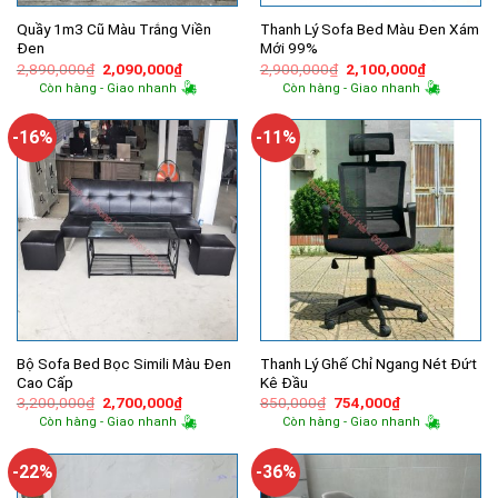
Quầy 1m3 Cũ Màu Trắng Viền
Thanh Lý Sofa Bed Màu Đen Xám
Đen
Mới 99%
Giá
Giá
Giá
Giá
2,890,000
₫
2,090,000
₫
2,900,000
₫
2,100,000
₫
gốc
hiện
gốc
hiện
Còn hàng - Giao nhanh
Còn hàng - Giao nhanh
là:
tại
là:
tại
2,890,000₫.
là:
2,900,000₫.
là:
2,090,000₫.
2,100,000
-16%
-11%
Bộ Sofa Bed Bọc Simili Màu Đen
Thanh Lý Ghế Chỉ Ngang Nét Đứt
Cao Cấp
Kê Đầu
Giá
Giá
Giá
Giá
3,200,000
₫
2,700,000
₫
850,000
₫
754,000
₫
gốc
hiện
gốc
hiện
Còn hàng - Giao nhanh
Còn hàng - Giao nhanh
là:
tại
là:
tại
3,200,000₫.
là:
850,000₫.
là:
2,700,000₫.
754,000₫.
-22%
-36%