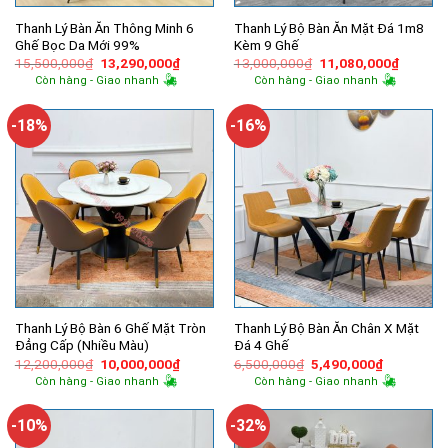
Thanh Lý Bàn Ăn Thông Minh 6
Thanh Lý Bộ Bàn Ăn Mặt Đá 1m8
Ghế Bọc Da Mới 99%
Kèm 9 Ghế
Giá
Giá
Giá
Giá
15,500,000
₫
13,290,000
₫
13,000,000
₫
11,080,000
₫
gốc
hiện
gốc
hiện
Còn hàng - Giao nhanh
Còn hàng - Giao nhanh
là:
tại
là:
tại
15,500,000₫.
là:
13,000,000₫.
là:
13,290,000₫.
11,080,
-18%
-16%
Thanh Lý Bộ Bàn 6 Ghế Mặt Tròn
Thanh Lý Bộ Bàn Ăn Chân X Mặt
Đẳng Cấp (Nhiều Màu)
Đá 4 Ghế
Giá
Giá
Giá
Giá
12,200,000
₫
10,000,000
₫
6,500,000
₫
5,490,000
₫
gốc
hiện
gốc
hiện
Còn hàng - Giao nhanh
Còn hàng - Giao nhanh
là:
tại
là:
tại
12,200,000₫.
là:
6,500,000₫.
là:
10,000,000₫.
5,490,000
-10%
-32%