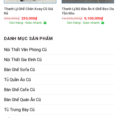
Thanh Lý Ghế Chân Xoay Cũ Giá
Thanh Lý Bộ Bàn Ăn 6 Ghế Bọc Da
Rẻ
Tồn Kho
Giá
Giá
Giá
Giá
300,000
₫
250,000
₫
14,500,000
₫
9,100,000
₫
gốc
hiện
gốc
hiện
Còn hàng - Giao nhanh
Còn hàng - Giao nhanh
là:
tại
là:
tại
300,000₫.
là:
14,500,000₫.
là:
250,000₫.
9,100,00
DANH MỤC SẢN PHẨM
Nội Thất Văn Phòng Cũ
Nội Thất Gia Đình Cũ
Bàn Ghế Sofa Cũ
Tủ Quần Áo Cũ
Bàn Ghế Cafe Cũ
Bàn Ghế Quán Ăn Cũ
Tủ Trưng Bày Cũ