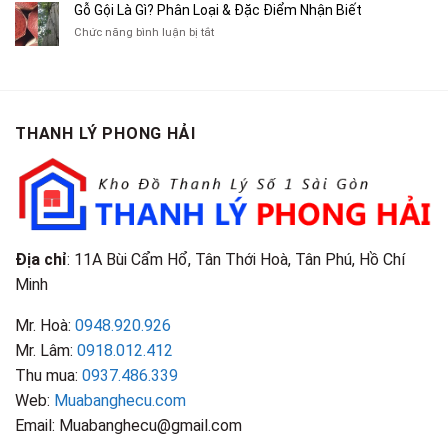
Cà
Cũ
Bán
Gỗ Gội Là Gì? Phân Loại & Đặc Điểm Nhận Biết
Tạp
Chít
Tại
Quần
Chí
ở
Chức năng bình luận bị tắt
Là
TP.HCM
Áo
Giá
Gỗ
Gì?
Cũ
Cao
Gội
Phân
Giá
Tại
Là
Loại
Cao
TPHCM
Gì?
&
Tại
Phân
Đặc
TPHCM
THANH LÝ PHONG HẢI
Loại
Điểm
&
Nhận
Đặc
Biết
Điểm
Nhận
Biết
Địa chỉ
: 11A Bùi Cẩm Hổ, Tân Thới Hoà, Tân Phú, Hồ Chí
Minh
Mr. Hoà:
0948.920.926
Mr. Lâm:
0918.012.412
Thu mua:
0937.486.339
Web:
Muabanghecu.com
Email: Muabanghecu@gmail.com