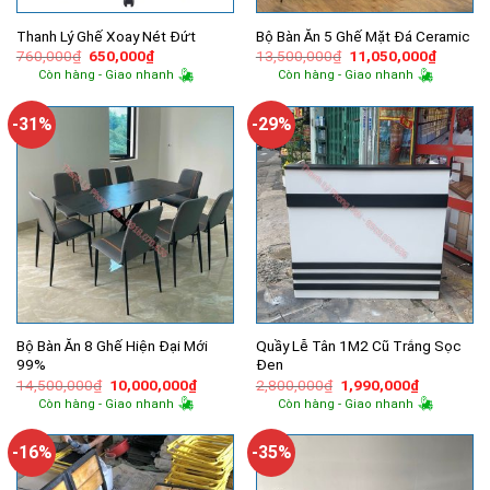
Thanh Lý Ghế Xoay Nét Đứt
Bộ Bàn Ăn 5 Ghế Mặt Đá Ceramic
Giá
Giá
Giá
Giá
760,000
₫
650,000
₫
13,500,000
₫
11,050,000
₫
gốc
hiện
gốc
hiện
Còn hàng - Giao nhanh
Còn hàng - Giao nhanh
là:
tại
là:
tại
760,000₫.
là:
13,500,000₫.
là:
650,000₫.
11,050,
-31%
-29%
Bộ Bàn Ăn 8 Ghế Hiện Đại Mới
Quầy Lễ Tân 1M2 Cũ Trắng Sọc
99%
Đen
Giá
Giá
Giá
Giá
14,500,000
₫
10,000,000
₫
2,800,000
₫
1,990,000
₫
gốc
hiện
gốc
hiện
Còn hàng - Giao nhanh
Còn hàng - Giao nhanh
là:
tại
là:
tại
14,500,000₫.
là:
2,800,000₫.
là:
10,000,000₫.
1,990,000
-16%
-35%