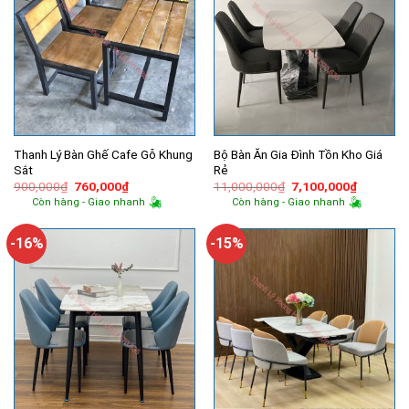
Thanh Lý Bàn Ghế Cafe Gỗ Khung
Bộ Bàn Ăn Gia Đình Tồn Kho Giá
Sắt
Rẻ
Giá
Giá
Giá
Giá
900,000
₫
760,000
₫
11,000,000
₫
7,100,000
₫
gốc
hiện
gốc
hiện
Còn hàng - Giao nhanh
Còn hàng - Giao nhanh
là:
tại
là:
tại
900,000₫.
là:
11,000,000₫.
là:
760,000₫.
7,100,00
-16%
-15%