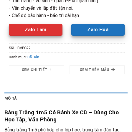
- Tân trang - vệ sinh - quấn PE khi giao hàng.
- Vận chuyển và lắp đặt tận nơi.
- Chế độ bảo hành - bảo trì dài hạn
Zalo Lâm
Zalo Hoà
SKU:
BVPC22
Danh mục:
Đã Bán
XEM CHI TIẾT
XEM THÊM MẪU
MÔ TẢ
Bảng Trắng 1m5 Có Bánh Xe Cũ – Dùng Cho
Học Tập, Văn Phòng
Bảng trắng 1m5 phù hợp cho lớp học, trung tâm đào tạo,