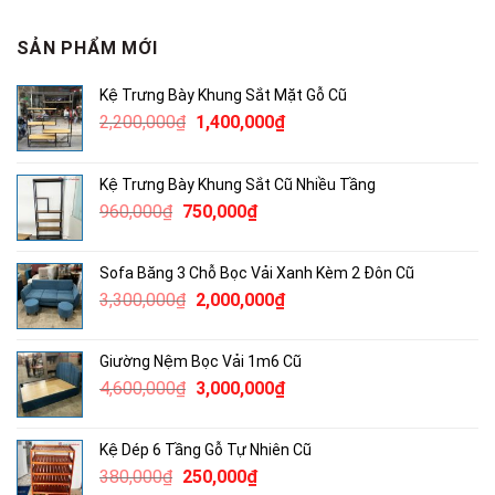
SẢN PHẨM MỚI
Kệ Trưng Bày Khung Sắt Mặt Gỗ Cũ
Giá
Giá
2,200,000
₫
1,400,000
₫
gốc
hiện
là:
tại
Kệ Trưng Bày Khung Sắt Cũ Nhiều Tầng
2,200,000₫.
là:
Giá
Giá
960,000
₫
750,000
₫
1,400,000₫.
gốc
hiện
là:
tại
Sofa Băng 3 Chỗ Bọc Vải Xanh Kèm 2 Đôn Cũ
960,000₫.
là:
Giá
Giá
3,300,000
₫
2,000,000
₫
750,000₫.
gốc
hiện
là:
tại
Giường Nệm Bọc Vải 1m6 Cũ
3,300,000₫.
là:
Giá
Giá
4,600,000
₫
3,000,000
₫
2,000,000₫.
gốc
hiện
là:
tại
Kệ Dép 6 Tầng Gỗ Tự Nhiên Cũ
4,600,000₫.
là:
Giá
Giá
380,000
₫
250,000
₫
3,000,000₫.