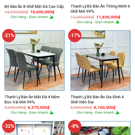
Thanh Lý Bộ Bàn Ăn Thông Minh 6
Bộ Bàn Ăn 8 Ghế Mặt Đá Cao Cấp
Ghế Mới 99%
Giá
Giá
14,500,000
₫
10,600,000
₫
gốc
hiện
Giá
Giá
13,200,000
₫
11,800,000
₫
Còn hàng - Giao nhanh
là:
tại
gốc
hiện
Còn hàng - Giao nhanh
14,500,000₫.
là:
là:
tại
10,600,000₫.
13,200,000₫.
là:
11,800,
-21%
-17%
Thanh Lý Bàn Ăn Mặt Đá 4 Nệm
Thanh Lý Bộ Bàn Ăn Gia Đình 4
Bọc Vải Mới 99%
Ghế Hiện Đại
Giá
Giá
Giá
Giá
5,500,000
₫
4,370,000
₫
5,000,000
₫
4,160,000
₫
gốc
hiện
gốc
hiện
Còn hàng - Giao nhanh
Còn hàng - Giao nhanh
là:
tại
là:
tại
5,500,000₫.
là:
5,000,000₫.
là:
4,370,000₫.
4,160,000
-32%
-8%