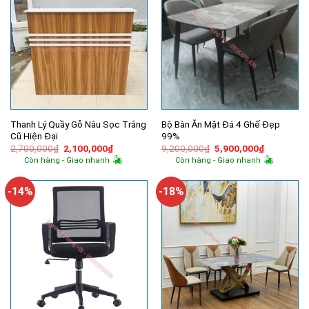
Thanh Lý Quầy Gỗ Nâu Sọc Trắng
Bộ Bàn Ăn Mặt Đá 4 Ghế Đẹp
Cũ Hiện Đại
99%
Giá
Giá
Giá
Giá
2,700,000
₫
2,100,000
₫
9,200,000
₫
5,900,000
₫
gốc
hiện
gốc
hiện
Còn hàng - Giao nhanh
Còn hàng - Giao nhanh
là:
tại
là:
tại
2,700,000₫.
là:
9,200,000₫.
là:
2,100,000₫.
5,900,000
-14%
-18%