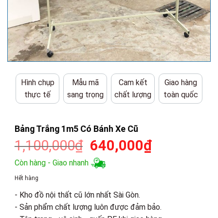
Hình chụp
Mẫu mã
Cam kết
Giao hàng
thực tế
sang trọng
chất lượng
toàn quốc
Bảng Trắng 1m5 Có Bánh Xe Cũ
Giá
Giá
1,100,000
₫
640,000
₫
gốc
hiện
Còn hàng - Giao nhanh
là:
tại
Hết hàng
1,100,000₫.
là:
- Kho đồ nội thất cũ lớn nhất Sài Gòn.
640,000₫.
- Sản phẩm chất lượng luôn được đảm bảo.