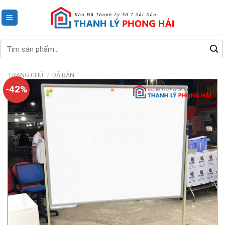
Skip
to
content
Tìm
kiếm:
TRANG CHỦ
/
ĐÃ BÁN
-42%