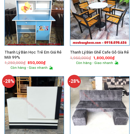
Thanh Lý Bàn Học Trẻ Em Giá Rẻ
Thanh Lý Bàn Ghế Cafe Gỗ Gía Rẻ
Mới 99%
Giá
Giá
1,950,000
₫
1,800,000
₫
gốc
hiện
Giá
Giá
1,250,000
₫
850,000
₫
Còn hàng - Giao nhanh
là:
tại
gốc
hiện
Còn hàng - Giao nhanh
1,950,000₫.
là:
là:
tại
1,800,000
1,250,000₫.
là:
850,000₫.
-28%
-28%