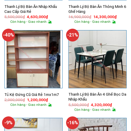
Thanh Lý Bộ Bàn Ăn Nhập Khẩu
Thanh Lý Bộ Bàn Ăn Thông Minh 6
Cao Cấp Giá Rẻ
Ghế Hàng
Giá
Giá
Giá
Giá
5,500,000
₫
4,630,000
₫
16,900,000
₫
14,300,000
₫
gốc
hiện
gốc
hiện
Còn hàng - Giao nhanh
Còn hàng - Giao nhanh
là:
tại
là:
tại
5,500,000₫.
là:
16,900,000₫.
là:
4,630,000₫.
14,300,
-40%
-21%
Thanh Lý Bộ Bàn Ăn 4 Ghế Bọc Da
Tủ Kệ Đứng Cũ Giá Rẻ 1mx1m7
Nhập Khẩu
Giá
Giá
2,000,000
₫
1,200,000
₫
gốc
hiện
Giá
Giá
5,500,000
₫
4,320,000
₫
Còn hàng - Giao nhanh
là:
tại
gốc
hiện
Còn hàng - Giao nhanh
2,000,000₫.
là:
là:
tại
1,200,000₫.
5,500,000₫.
là:
4,320,000
-9%
-16%