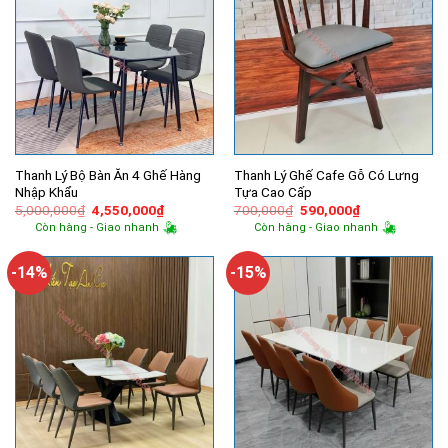
Thanh Lý Bộ Bàn Ăn 4 Ghế Hàng
Thanh Lý Ghế Cafe Gỗ Có Lưng
Nhập Khẩu
Tựa Cao Cấp
Giá
Giá
Giá
Giá
5,000,000
₫
4,550,000
₫
700,000
₫
590,000
₫
gốc
hiện
gốc
hiện
Còn hàng - Giao nhanh
Còn hàng - Giao nhanh
là:
tại
là:
tại
5,000,000₫.
là:
700,000₫.
là:
4,550,000₫.
590,000₫.
-14%
-15%