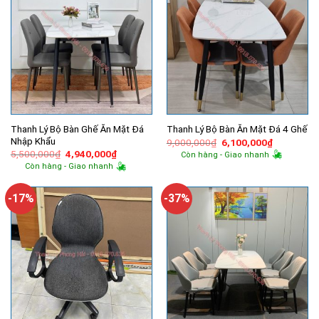
Thanh Lý Bộ Bàn Ghế Ăn Mặt Đá
Thanh Lý Bộ Bàn Ăn Mặt Đá 4 Ghế
Nhập Khẩu
Giá
Giá
9,000,000
₫
6,100,000
₫
gốc
hiện
Giá
Giá
5,500,000
₫
4,940,000
₫
Còn hàng - Giao nhanh
là:
tại
gốc
hiện
Còn hàng - Giao nhanh
9,000,000₫.
là:
là:
tại
6,100,000
5,500,000₫.
là:
4,940,000₫.
-17%
-37%