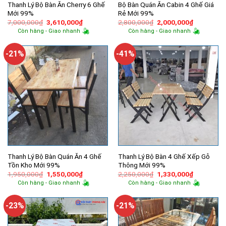
Thanh Lý Bộ Bàn Ăn Cherry 6 Ghế
Bộ Bàn Quán Ăn Cabin 4 Ghế Giá
Mới 99%
Rẻ Mới 99%
Giá
Giá
Giá
Giá
7,000,000
₫
3,610,000
₫
2,800,000
₫
2,000,000
₫
gốc
hiện
gốc
hiện
Còn hàng - Giao nhanh
Còn hàng - Giao nhanh
là:
tại
là:
tại
7,000,000₫.
là:
2,800,000₫.
là:
3,610,000₫.
2,000,000
-21%
-41%
Thanh Lý Bộ Bàn Quán Ăn 4 Ghế
Thanh Lý Bộ Bàn 4 Ghế Xếp Gỗ
Tồn Kho Mới 99%
Thông Mới 99%
Giá
Giá
Giá
Giá
1,950,000
₫
1,550,000
₫
2,250,000
₫
1,330,000
₫
gốc
hiện
gốc
hiện
Còn hàng - Giao nhanh
Còn hàng - Giao nhanh
là:
tại
là:
tại
1,950,000₫.
là:
2,250,000₫.
là:
1,550,000₫.
1,330,000
-23%
-21%