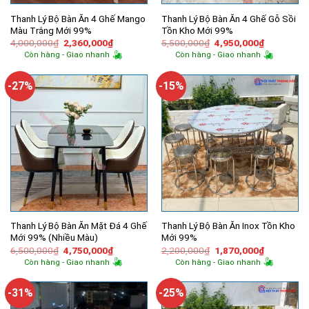
Thanh Lý Bộ Bàn Ăn 4 Ghế Mango
Thanh Lý Bộ Bàn Ăn 4 Ghế Gỗ Sồi
Màu Trắng Mới 99%
Tồn Kho Mới 99%
Giá
Giá
Giá
Giá
4,000,000
₫
2,360,000
₫
5,500,000
₫
4,950,000
₫
gốc
hiện
gốc
hiện
Còn hàng - Giao nhanh
Còn hàng - Giao nhanh
là:
tại
là:
tại
4,000,000₫.
là:
5,500,000₫.
là:
2,360,000₫.
4,950,000
-27%
-15%
Thanh Lý Bộ Bàn Ăn Mặt Đá 4 Ghế
Thanh Lý Bộ Bàn Ăn Inox Tồn Kho
Mới 99% (Nhiều Màu)
Mới 99%
Giá
Giá
Giá
Giá
6,500,000
₫
4,750,000
₫
2,200,000
₫
1,870,000
₫
gốc
hiện
gốc
hiện
Còn hàng - Giao nhanh
Còn hàng - Giao nhanh
là:
tại
là:
tại
6,500,000₫.
là:
2,200,000₫.
là:
4,750,000₫.
1,870,000
-31%
-25%