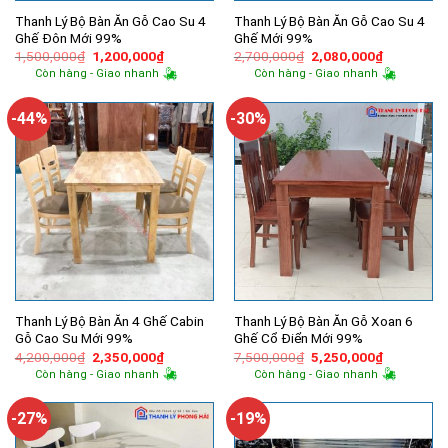
Thanh Lý Bộ Bàn Ăn Gỗ Cao Su 4
Thanh Lý Bộ Bàn Ăn Gỗ Cao Su 4
Ghế Đôn Mới 99%
Ghế Mới 99%
Giá
Giá
Giá
Giá
1,500,000
₫
1,200,000
₫
2,700,000
₫
2,080,000
₫
gốc
hiện
gốc
hiện
Còn hàng - Giao nhanh
Còn hàng - Giao nhanh
là:
tại
là:
tại
1,500,000₫.
là:
2,700,000₫.
là:
1,200,000₫.
2,080,000
-44%
-30%
Thanh Lý Bộ Bàn Ăn 4 Ghế Cabin
Thanh Lý Bộ Bàn Ăn Gỗ Xoan 6
Gỗ Cao Su Mới 99%
Ghế Cổ Điển Mới 99%
Giá
Giá
Giá
Giá
4,200,000
₫
2,350,000
₫
7,500,000
₫
5,250,000
₫
gốc
hiện
gốc
hiện
Còn hàng - Giao nhanh
Còn hàng - Giao nhanh
là:
tại
là:
tại
4,200,000₫.
là:
7,500,000₫.
là:
2,350,000₫.
5,250,000
-27%
-19%