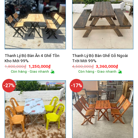
Thanh Lý Bộ Bàn Ăn 4 Ghế Tồn
Thanh Lý Bộ Bàn Ghế Gỗ Ngoài
Kho Mới 99%
Trời Mới 99%
Giá
Giá
Giá
Giá
1,800,000
₫
1,250,000
₫
4,500,000
₫
3,360,000
₫
gốc
hiện
gốc
hiện
Còn hàng - Giao nhanh
Còn hàng - Giao nhanh
là:
tại
là:
tại
1,800,000₫.
là:
4,500,000₫.
là:
1,250,000₫.
3,360,000
-27%
-17%