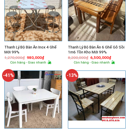
Thanh Lý Bộ Bàn Ăn Inox 4 Ghế
Thanh Lý Bộ Bàn Ăn 6 Ghế Gỗ Sồi
Mới 99%
1m6 Tồn Kho Mới 99%
Giá
Giá
Giá
Giá
1,270,000
₫
980,000
₫
8,200,000
₫
6,500,000
₫
gốc
hiện
gốc
hiện
Còn hàng - Giao nhanh
Còn hàng - Giao nhanh
là:
tại
là:
tại
1,270,000₫.
là:
8,200,000₫.
là:
980,000₫.
6,500,000
-41%
-13%