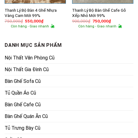
Thanh Lý Bộ Bàn 4 Ghế Nhựa
Thanh Lý Bộ Bàn Ghế Cafe Gỗ
Vàng Cam Mới 99%
Xếp Nhỏ Mới 99%
Giá
Giá
Giá
Giá
750,000
₫
550,000
₫
900,000
₫
750,000
₫
gốc
hiện
gốc
hiện
Còn hàng - Giao nhanh
Còn hàng - Giao nhanh
là:
tại
là:
tại
750,000₫.
là:
900,000₫.
là:
550,000₫.
750,000₫.
DANH MỤC SẢN PHẨM
Nội Thất Văn Phòng Cũ
Nội Thất Gia Đình Cũ
Bàn Ghế Sofa Cũ
Tủ Quần Áo Cũ
Bàn Ghế Cafe Cũ
Bàn Ghế Quán Ăn Cũ
Tủ Trưng Bày Cũ