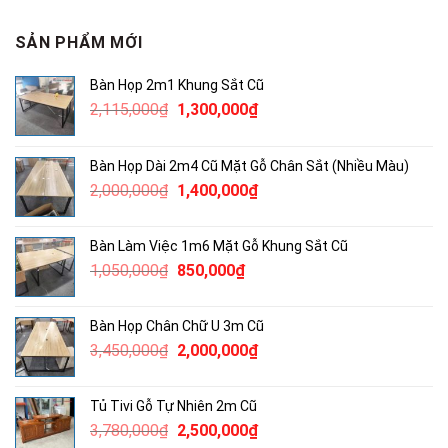
SẢN PHẨM MỚI
Bàn Họp 2m1 Khung Sắt Cũ
Giá
Giá
2,115,000
₫
1,300,000
₫
gốc
hiện
là:
tại
Bàn Họp Dài 2m4 Cũ Mặt Gỗ Chân Sắt (Nhiều Màu)
2,115,000₫.
là:
Giá
Giá
2,000,000
₫
1,400,000
₫
1,300,000₫.
gốc
hiện
là:
tại
Bàn Làm Việc 1m6 Mặt Gỗ Khung Sắt Cũ
2,000,000₫.
là:
Giá
Giá
1,050,000
₫
850,000
₫
1,400,000₫.
gốc
hiện
là:
tại
Bàn Họp Chân Chữ U 3m Cũ
1,050,000₫.
là:
Giá
Giá
3,450,000
₫
2,000,000
₫
850,000₫.
gốc
hiện
là:
tại
Tủ Tivi Gỗ Tự Nhiên 2m Cũ
3,450,000₫.
là:
Giá
Giá
3,780,000
₫
2,500,000
₫
2,000,000₫.