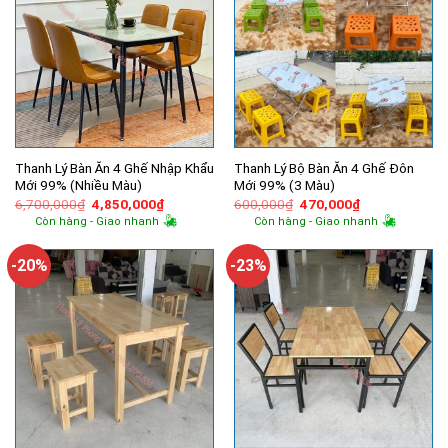
Thanh Lý Bàn Ăn 4 Ghế Nhập Khẩu
Thanh Lý Bộ Bàn Ăn 4 Ghế Đôn
Mới 99% (Nhiều Màu)
Mới 99% (3 Màu)
Giá
Giá
Giá
Giá
6,700,000
₫
4,850,000
₫
600,000
₫
470,000
₫
gốc
hiện
gốc
hiện
Còn hàng - Giao nhanh
Còn hàng - Giao nhanh
là:
tại
là:
tại
6,700,000₫.
là:
600,000₫.
là:
4,850,000₫.
470,000₫.
-20%
-23%