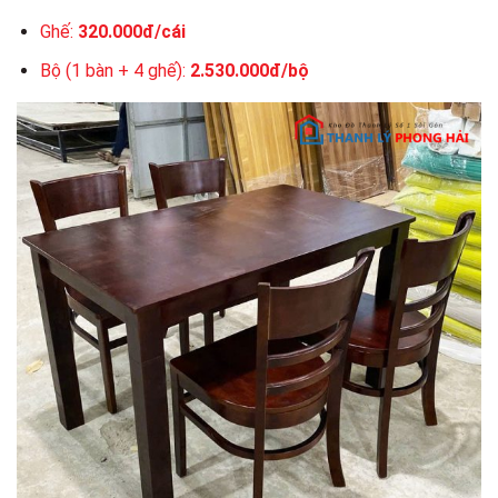
Ghế:
320.000đ/cái
Bộ (1 bàn + 4 ghế):
2.530.000đ/bộ