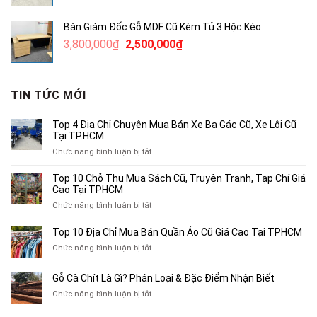
gốc
hiện
là:
tại
Bàn Giám Đốc Gỗ MDF Cũ Kèm Tủ 3 Hộc Kéo
3,780,000₫.
là:
Giá
Giá
3,800,000
₫
2,500,000
₫
2,500,000₫.
gốc
hiện
là:
tại
3,800,000₫.
là:
TIN TỨC MỚI
2,500,000₫.
Top 4 Địa Chỉ Chuyên Mua Bán Xe Ba Gác Cũ, Xe Lôi Cũ
Tại TP.HCM
ở
Chức năng bình luận bị tắt
Top
4
Top 10 Chỗ Thu Mua Sách Cũ, Truyện Tranh, Tạp Chí Giá
Địa
Cao Tại TPHCM
Chỉ
ở
Chức năng bình luận bị tắt
Chuyên
Top
Mua
10
Top 10 Địa Chỉ Mua Bán Quần Áo Cũ Giá Cao Tại TPHCM
Bán
Chỗ
Xe
ở
Chức năng bình luận bị tắt
Thu
Ba
Top
Mua
Gác
10
Gỗ Cà Chít Là Gì? Phân Loại & Đặc Điểm Nhận Biết
Sách
Cũ,
Địa
Cũ,
ở
Chức năng bình luận bị tắt
Xe
Chỉ
Truyện
Gỗ
Lôi
Mua
Tranh,