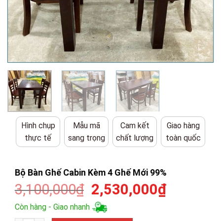
Hình chụp
Mẫu mã
Cam kết
Giao hàng
thực tế
sang trọng
chất lượng
toàn quốc
Bộ Bàn Ghế Cabin Kèm 4 Ghế Mới 99%
Giá
Giá
3,100,000
₫
2,530,000
₫
gốc
hiện
Còn hàng - Giao nhanh
là:
tại