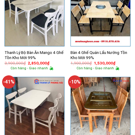
Thanh Lý Bộ Bàn Ăn Mango 4 Ghế
Bàn 4 Ghế Quán Lẩu Nướng Tồn
Tồn Kho Mới 99%
Kho Mới 99%
Giá
Giá
Giá
Giá
3,900,000
₫
2,850,000
₫
1,900,000
₫
1,530,000
₫
gốc
hiện
gốc
hiện
Còn hàng - Giao nhanh
Còn hàng - Giao nhanh
là:
tại
là:
tại
3,900,000₫.
là:
1,900,000₫.
là:
2,850,000₫.
1,530,000
-41%
-10%