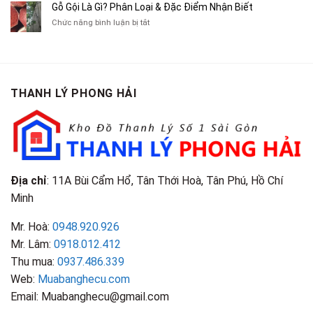
Cà
Cũ
Bán
Gỗ Gội Là Gì? Phân Loại & Đặc Điểm Nhận Biết
Tạp
Chít
Tại
Quần
Chí
ở
Chức năng bình luận bị tắt
Là
TP.HCM
Áo
Giá
Gỗ
Gì?
Cũ
Cao
Gội
Phân
Giá
Tại
Là
Loại
Cao
TPHCM
Gì?
&
Tại
Phân
Đặc
TPHCM
THANH LÝ PHONG HẢI
Loại
Điểm
&
Nhận
Đặc
Biết
Điểm
Nhận
Biết
Địa chỉ
: 11A Bùi Cẩm Hổ, Tân Thới Hoà, Tân Phú, Hồ Chí
Minh
Mr. Hoà:
0948.920.926
Mr. Lâm:
0918.012.412
Thu mua:
0937.486.339
Web:
Muabanghecu.com
Email: Muabanghecu@gmail.com