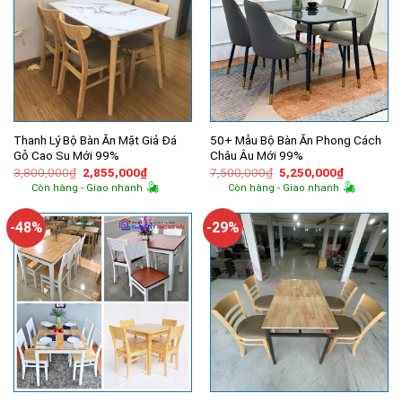
Thanh Lý Bộ Bàn Ăn Mặt Giả Đá
50+ Mẫu Bộ Bàn Ăn Phong Cách
Gỗ Cao Su Mới 99%
Châu Âu Mới 99%
Giá
Giá
Giá
Giá
3,800,000
₫
2,855,000
₫
7,500,000
₫
5,250,000
₫
gốc
hiện
gốc
hiện
Còn hàng - Giao nhanh
Còn hàng - Giao nhanh
là:
tại
là:
tại
3,800,000₫.
là:
7,500,000₫.
là:
2,855,000₫.
5,250,000
-48%
-29%