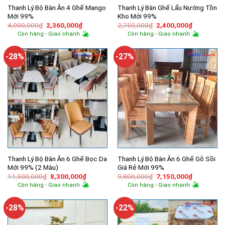
Thanh Lý Bộ Bàn Ăn 4 Ghế Mango
Thanh Lý Bàn Ghế Lẩu Nướng Tồn
Mới 99%
Kho Mới 99%
Giá
Giá
Giá
Giá
4,000,000
₫
2,360,000
₫
2,750,000
₫
2,400,000
₫
gốc
hiện
gốc
hiện
Còn hàng - Giao nhanh
Còn hàng - Giao nhanh
là:
tại
là:
tại
4,000,000₫.
là:
2,750,000₫.
là:
2,360,000₫.
2,400,000
-28%
-27%
Thanh Lý Bộ Bàn Ăn 6 Ghế Bọc Da
Thanh Lý Bộ Bàn Ăn 6 Ghế Gỗ Sồi
Mới 99% (2 Màu)
Giá Rẻ Mới 99%
Giá
Giá
Giá
Giá
11,500,000
₫
8,300,000
₫
9,800,000
₫
7,150,000
₫
gốc
hiện
gốc
hiện
Còn hàng - Giao nhanh
Còn hàng - Giao nhanh
là:
tại
là:
tại
11,500,000₫.
là:
9,800,000₫.
là:
8,300,000₫.
7,150,000
-28%
-22%