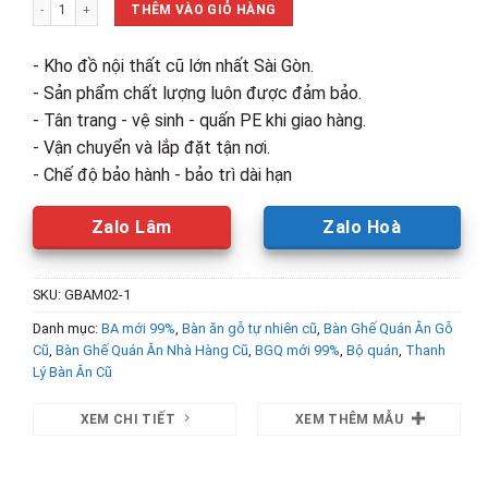
Bộ Bàn Ghế Cabin Kèm 4 Ghế Mới 99% số lượng
3,100,000₫.
là:
THÊM VÀO GIỎ HÀNG
2,530,00
- Kho đồ nội thất cũ lớn nhất Sài Gòn.
- Sản phẩm chất lượng luôn được đảm bảo.
- Tân trang - vệ sinh - quấn PE khi giao hàng.
- Vận chuyển và lắp đặt tận nơi.
- Chế độ bảo hành - bảo trì dài hạn
Zalo Lâm
Zalo Hoà
SKU:
GBAM02-1
Danh mục:
BA mới 99%
,
Bàn ăn gỗ tự nhiên cũ
,
Bàn Ghế Quán Ăn Gỗ
Cũ
,
Bàn Ghế Quán Ăn Nhà Hàng Cũ
,
BGQ mới 99%
,
Bộ quán
,
Thanh
Lý Bàn Ăn Cũ
XEM CHI TIẾT
XEM THÊM MẪU