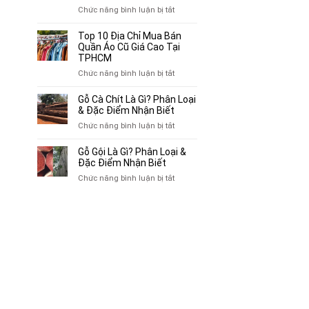
Chuyên
ở
Chức năng bình luận bị tắt
Mua
Top
Bán
10
Top 10 Địa Chỉ Mua Bán
Xe
Chỗ
Quần Áo Cũ Giá Cao Tại
Ba
Thu
TPHCM
Gác
Mua
ở
Chức năng bình luận bị tắt
Cũ,
Sách
Top
Xe
Cũ,
10
Gỗ Cà Chít Là Gì? Phân Loại
Lôi
Truyện
Địa
& Đặc Điểm Nhận Biết
Cũ
Tranh,
Chỉ
Tại
ở
Chức năng bình luận bị tắt
Tạp
Mua
TP.HCM
Gỗ
Chí
Bán
Cà
Giá
Gỗ Gội Là Gì? Phân Loại &
Quần
Chít
Đặc Điểm Nhận Biết
Cao
Áo
Là
Tại
ở
Chức năng bình luận bị tắt
Cũ
Gì?
TPHCM
Gỗ
Giá
Phân
Gội
Cao
Loại
Là
Tại
&
Gì?
TPHCM
Đặc
Phân
Điểm
Loại
Nhận
&
Biết
Đặc
Điểm
Nhận
Biết