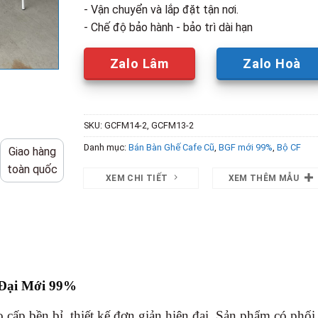
- Vận chuyển và lắp đặt tận nơi.
- Chế độ bảo hành - bảo trì dài hạn
Zalo Lâm
Zalo Hoà
SKU:
GCFM14-2, GCFM13-2
Danh mục:
Bán Bàn Ghế Cafe Cũ
,
BGF mới 99%
,
Bộ CF
Giao hàng
toàn quốc
XEM CHI TIẾT
XEM THÊM MẪU
 Đại Mới 99%
o cấp bền bỉ, thiết kế đơn giản hiện đại. Sản phẩm có phối