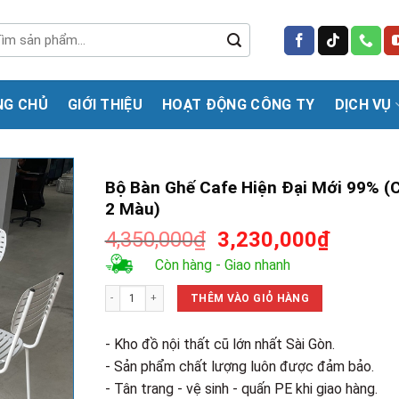
m
m:
NG CHỦ
GIỚI THIỆU
HOẠT ĐỘNG CÔNG TY
DỊCH VỤ
Bộ Bàn Ghế Cafe Hiện Đại Mới 99% (
2 Màu)
Giá
Giá
4,350,000
₫
3,230,000
₫
gốc
hiện
Còn hàng - Giao nhanh
là:
tại
Bộ Bàn Ghế Cafe Hiện Đại Mới 99% (Có 2 Màu) số lượng
4,350,000₫.
là:
THÊM VÀO GIỎ HÀNG
3,230,0
- Kho đồ nội thất cũ lớn nhất Sài Gòn.
- Sản phẩm chất lượng luôn được đảm bảo.
- Tân trang - vệ sinh - quấn PE khi giao hàng.