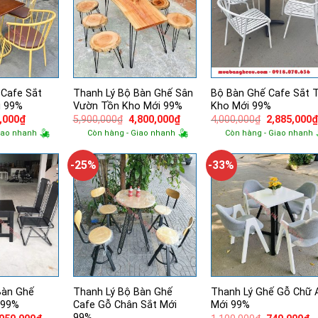
 Cafe Sắt
Thanh Lý Bộ Bàn Ghế Sân
Bộ Bàn Ghế Cafe Sắt 
i 99%
Vườn Tồn Kho Mới 99%
Kho Mới 99%
Giá
Giá
Giá
Giá
,000
₫
5,900,000
₫
4,800,000
₫
4,000,000
₫
2,885,000
hiện
gốc
hiện
gốc
iao nhanh
Còn hàng - Giao nhanh
Còn hàng - Giao nhanh
tại
là:
tại
là:
,000₫.
là:
5,900,000₫.
là:
4,000,000₫.
725,000₫.
4,800,000₫.
-25%
-33%
Bàn Ghế
Thanh Lý Bộ Bàn Ghế
Thanh Lý Ghế Gỗ Chữ 
 99%
Cafe Gỗ Chân Sắt Mới
Mới 99%
99%