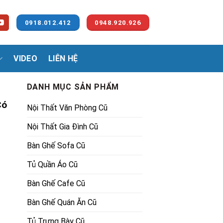
0918.012.412
0948.920.926
VIDEO
LIÊN HỆ
DANH MỤC SẢN PHẨM
Có
Nội Thất Văn Phòng Cũ
Nội Thất Gia Đình Cũ
Bàn Ghế Sofa Cũ
Tủ Quần Áo Cũ
00₫.
Bàn Ghế Cafe Cũ
Bàn Ghế Quán Ăn Cũ
Tủ Trưng Bày Cũ