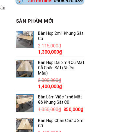
Gọi hotline:
0906.920.339
sân
SẢN PHẨM MỚI
Bàn Họp 2m1 Khung Sắt
Cũ
2,115,000
₫
Giá
Giá
1,300,000
₫
gốc
hiện
Bàn Họp Dài 2m4 Cũ Mặt
là:
tại
Gỗ Chân Sắt (Nhiều
2,115,000₫.
là:
Màu)
1,300,000₫.
2,000,000
₫
Giá
Giá
1,400,000
₫
gốc
hiện
Bàn Làm Việc 1m6 Mặt
là:
tại
Gỗ Khung Sắt Cũ
2,000,000₫.
là:
Giá
Giá
1,050,000
₫
850,000
₫
1,400,000₫.
gốc
hiện
Bàn Họp Chân Chữ U 3m
là:
tại
Cũ
1,050,000₫.
là: