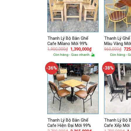
Thanh Lý Bộ Bàn Ghế
Thanh Lý Ghế
Cafe Milano Mới 99%
Màu Vàng Mớ
Giá
Giá
Giá
1,900,000
₫
1,390,000
₫
960,000
₫
725
gốc
hiện
gốc
Còn hàng - Giao nhanh
Còn hàng - G
là:
tại
là:
1,900,000₫.
là:
960
1,390,000₫.
-36%
-38%
Thanh Lý Bộ Bàn Ghế
Thanh Lý Bộ 
Cafe Hiện Đại Mới 99%
Cafe Xếp Mới