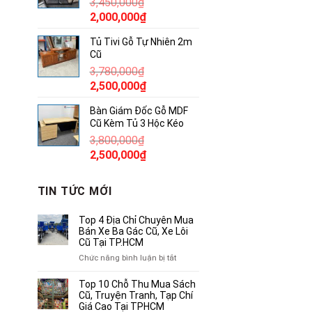
3,450,000
₫
850,000₫.
Giá
Giá
2,000,000
₫
gốc
hiện
Tủ Tivi Gỗ Tự Nhiên 2m
là:
tại
Cũ
3,450,000₫.
là:
3,780,000
₫
2,000,000₫.
Giá
Giá
2,500,000
₫
gốc
hiện
Bàn Giám Đốc Gỗ MDF
là:
tại
Cũ Kèm Tủ 3 Hộc Kéo
3,780,000₫.
là:
3,800,000
₫
2,500,000₫.
Giá
Giá
2,500,000
₫
gốc
hiện
là:
tại
TIN TỨC MỚI
3,800,000₫.
là:
2,500,000₫.
Top 4 Địa Chỉ Chuyên Mua
Bán Xe Ba Gác Cũ, Xe Lôi
Cũ Tại TP.HCM
ở
Chức năng bình luận bị tắt
Top
4
Top 10 Chỗ Thu Mua Sách
Địa
Cũ, Truyện Tranh, Tạp Chí
Chỉ
Giá Cao Tại TPHCM