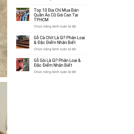
Mua
Top
Bán
10
Top 10 Địa Chỉ Mua Bán
Xe
Chỗ
Quần Áo Cũ Giá Cao Tại
Ba
Thu
TPHCM
Gác
Mua
ở
Chức năng bình luận bị tắt
Cũ,
Sách
Top
Xe
Cũ,
10
Gỗ Cà Chít Là Gì? Phân Loại
Lôi
Truyện
Địa
& Đặc Điểm Nhận Biết
Cũ
Tranh,
Chỉ
Tại
ở
Chức năng bình luận bị tắt
Tạp
Mua
TP.HCM
Gỗ
Chí
Bán
Cà
Giá
Gỗ Gội Là Gì? Phân Loại &
Quần
Chít
Đặc Điểm Nhận Biết
Cao
Áo
Là
Tại
ở
Chức năng bình luận bị tắt
Cũ
Gì?
TPHCM
Gỗ
Giá
Phân
Gội
Cao
Loại
Là
Tại
&
Gì?
TPHCM
Đặc
Phân
Điểm
Loại
Nhận
&
Biết
Đặc
Điểm
Nhận
Biết