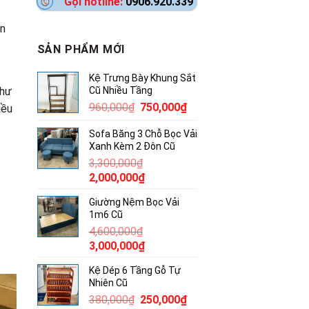
Gọi hotline:
0906.920.339
àn
SẢN PHẨM MỚI
Kệ Trưng Bày Khung Sắt
như
Cũ Nhiều Tầng
Giá
Giá
960,000
₫
750,000
₫
iều
gốc
hiện
Sofa Băng 3 Chỗ Bọc Vải
là:
tại
Xanh Kèm 2 Đôn Cũ
960,000₫.
là:
3,300,000
₫
750,000₫.
Giá
Giá
2,000,000
₫
gốc
hiện
Giường Nệm Bọc Vải
là:
tại
1m6 Cũ
3,300,000₫.
là:
4,600,000
₫
2,000,000₫.
Giá
Giá
3,000,000
₫
gốc
hiện
Kệ Dép 6 Tầng Gỗ Tự
là:
tại
Nhiên Cũ
4,600,000₫.
là:
Giá
Giá
380,000
₫
250,000
₫
3,000,000₫.