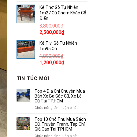
gốc
hiện
Kệ Thờ Gỗ Tự Nhiên
là:
tại
1m27 Cũ Chạm Khắc Cổ
380,000₫.
là:
Điển
250,000₫.
3,800,000
₫
Giá
Giá
2,500,000
₫
gốc
hiện
Kệ Tivi Gỗ Tự Nhiên
là:
tại
1m95 Cũ
3,800,000₫.
là:
1,890,000
₫
2,500,000₫.
Giá
Giá
1,200,000
₫
gốc
hiện
là:
tại
TIN TỨC MỚI
1,890,000₫.
là:
1,200,000₫.
Top 4 Địa Chỉ Chuyên Mua
Bán Xe Ba Gác Cũ, Xe Lôi
Cũ Tại TP.HCM
ở
Chức năng bình luận bị tắt
Top
4
Top 10 Chỗ Thu Mua Sách
Địa
Cũ, Truyện Tranh, Tạp Chí
Chỉ
Giá Cao Tại TPHCM
Chuyên
ở
Chức năng bình luận bị tắt