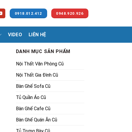
0918.012.412
0948.920.926
VIDEO
LIÊN HỆ
DANH MỤC SẢN PHẨM
Nội Thất Văn Phòng Cũ
Nội Thất Gia Đình Cũ
Bàn Ghế Sofa Cũ
Tủ Quần Áo Cũ
00₫.
Bàn Ghế Cafe Cũ
Bàn Ghế Quán Ăn Cũ
Tủ Trưng Bày Cũ