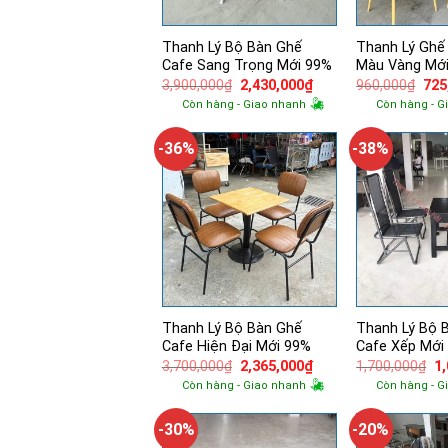
Thanh Lý Bộ Bàn Ghế
Thanh Lý Ghế
Cafe Sang Trọng Mới 99%
Màu Vàng Mớ
Giá
Giá
Giá
3,900,000
₫
2,430,000
₫
960,000
₫
725
gốc
hiện
gốc
Còn hàng - Giao nhanh
Còn hàng - G
là:
tại
là:
3,900,000₫.
là:
960
2,430,000₫.
-36%
-38%
Thanh Lý Bộ Bàn Ghế
Thanh Lý Bộ 
Cafe Hiện Đại Mới 99%
Cafe Xếp Mới
Giá
Giá
Gi
3,700,000
₫
2,365,000
₫
1,700,000
₫
1
gốc
hiện
g
Còn hàng - Giao nhanh
Còn hàng - G
là:
tại
là:
3,700,000₫.
là:
1,
2,365,000₫.
-30%
-20%