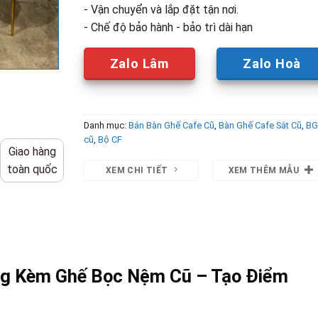
- Vận chuyển và lắp đặt tận nơi.
- Chế độ bảo hành - bảo trì dài hạn
Zalo Lâm
Zalo Hoà
Danh mục:
Bán Bàn Ghế Cafe Cũ
,
Bàn Ghế Cafe Sắt Cũ
,
BG
cũ
,
Bộ CF
Giao hàng
toàn quốc
XEM CHI TIẾT
XEM THÊM MẪU
ng Kèm Ghế Bọc Nệm Cũ – Tạo Điểm