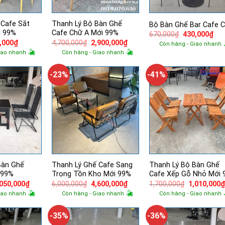
 Cafe Sắt
Thanh Lý Bộ Bàn Ghế
Bộ Bàn Ghế Bar Cafe 
i 99%
Cafe Chữ A Mới 99%
Giá
Giá
670,000
₫
430,000
₫
gốc
hiệ
Giá
Giá
Giá
,000
₫
4,700,000
₫
2,900,000
₫
Còn hàng - Giao nhanh
là:
tại
hiện
gốc
hiện
iao nhanh
Còn hàng - Giao nhanh
670,000₫.
là:
tại
là:
tại
430
,000₫.
là:
4,700,000₫.
là:
725,000₫.
2,900,000₫.
-23%
-41%
Bàn Ghế
Thanh Lý Ghế Cafe Sang
Thanh Lý Bộ Bàn Ghế
 99%
Trọng Tồn Kho Mới 99%
Cafe Xếp Gỗ Nhỏ Mới 
á
Giá
Giá
Giá
Giá
,050,000
₫
6,000,000
₫
4,600,000
₫
1,700,000
₫
1,010,000
ốc
hiện
gốc
hiện
gốc
iao nhanh
Còn hàng - Giao nhanh
Còn hàng - Giao nhanh
tại
là:
tại
là:
700,000₫.
là:
6,000,000₫.
là:
1,700,000₫.
1,050,000₫.
4,600,000₫.
-35%
-36%