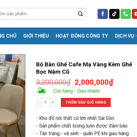
m
m:
NG CHỦ
GIỚI THIỆU
HOẠT ĐỘNG CÔNG TY
DỊCH VỤ
Bộ Bàn Ghế Cafe Mạ Vàng Kèm Ghế
Bọc Nệm Cũ
Giá
Giá
3,200,000
₫
2,000,000
₫
gốc
hiện
Còn hàng - Giao nhanh
là:
tại
Bộ Bàn Ghế Cafe Mạ Vàng Kèm Ghế Bọc Nệm Cũ số lượng
3,200,000₫.
là:
THÊM VÀO GIỎ HÀNG
2,000,0
- Kho đồ nội thất cũ lớn nhất Sài Gòn.
- Sản phẩm chất lượng luôn được đảm bảo.
- Tân trang - vệ sinh - quấn PE khi giao hàng.