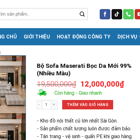
m
m:
NG CHỦ
GIỚI THIỆU
HOẠT ĐỘNG CÔNG TY
DỊCH VỤ
Ũ
Bộ Sofa Maserati Bọc Da Mới 99%
(Nhiều Màu)
Giá
Giá
19,500,000
₫
12,000,000
₫
gốc
hiện
Còn hàng - Giao nhanh
là:
tại
Bộ Sofa Maserati Bọc Da Mới 99% (Nhiều Màu) số lượng
19,500,000₫.
là:
THÊM VÀO GIỎ HÀNG
12,0
- Kho đồ nội thất cũ lớn nhất Sài Gòn.
- Sản phẩm chất lượng luôn được đảm bảo.
- Tân trang - vệ sinh - quấn PE khi giao hàng.