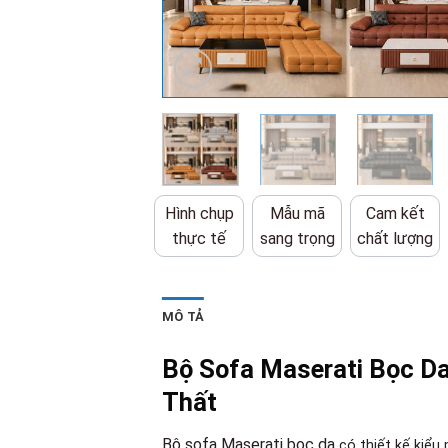
Hình chụp
Mẫu mã
Cam kết
thực tế
sang trọng
chất lượng
MÔ TẢ
Bộ Sofa Maserati Bọc Da
Thất
Bộ sofa Maserati bọc da
có thiết kế kiểu 