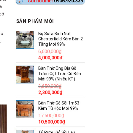
Gọi hotline:
0906.920.339
i
 có
SẢN PHẨM MỚI
có
Bộ Sofa Đính Nút
Chesterfield Kèm Bàn 2
.
Tầng Mới 99%
6,600,000
₫
Giá
Giá
4,000,000
₫
gốc
hiện
Bàn Thờ Ông Địa Gỗ
là:
tại
Tràm Cột Trơn Có Đèn
6,600,000₫.
là:
Mới 99% (Nhiều KT)
4,000,000₫.
3,650,000
₫
Giá
Giá
2,300,000
₫
gốc
hiện
Bàn Thờ Gỗ Sồi 1m53
là:
tại
Kèm Tủ Hộc Mới 99%
3,650,000₫.
là:
17,500,000
₫
2,300,000₫.
Giá
Giá
10,500,000
₫
gốc
hiện
Tủ Rượu Gỗ Sồi Lau