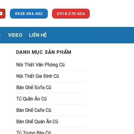
0938.984.692
0918.070.636
VIDEO
LIÊN HỆ
DANH MỤC SẢN PHẨM
Nội Thất Văn Phòng Cũ
Nội Thất Gia Đình Cũ
Bàn Ghế Sofa Cũ
Tủ Quần Áo Cũ
00,000₫.
Bàn Ghế Cafe Cũ
Bàn Ghế Quán Ăn Cũ
Tủ Trưng Bày Cũ