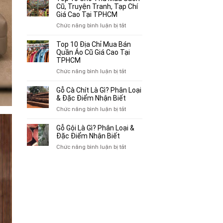
Địa
Cũ, Truyện Tranh, Tạp Chí
Chỉ
Giá Cao Tại TPHCM
Chuyên
ở
Chức năng bình luận bị tắt
Mua
Top
Bán
10
Top 10 Địa Chỉ Mua Bán
Xe
Chỗ
Quần Áo Cũ Giá Cao Tại
Ba
Thu
TPHCM
Gác
Mua
ở
Chức năng bình luận bị tắt
Cũ,
Sách
Top
Xe
Cũ,
10
Gỗ Cà Chít Là Gì? Phân Loại
Lôi
Truyện
Địa
& Đặc Điểm Nhận Biết
Cũ
Tranh,
Chỉ
Tại
ở
Chức năng bình luận bị tắt
Tạp
Mua
TP.HCM
Gỗ
Chí
Bán
Cà
Giá
Gỗ Gội Là Gì? Phân Loại &
Quần
Chít
Đặc Điểm Nhận Biết
Cao
Áo
Là
Tại
ở
Chức năng bình luận bị tắt
Cũ
Gì?
TPHCM
Gỗ
Giá
Phân
Gội
Cao
Loại
Là
Tại
&
Gì?
TPHCM
Đặc
Phân
Điểm
Loại
Nhận
&
Biết
Đặc
Điểm