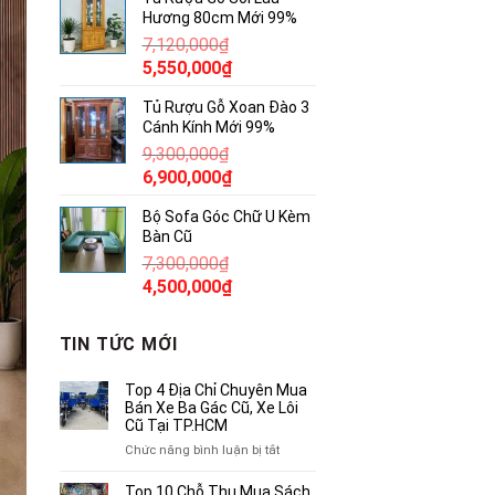
là:
tại
Hương 80cm Mới 99%
17,500,000₫.
là:
7,120,000
₫
10,500,000₫.
Giá
Giá
5,550,000
₫
gốc
hiện
Tủ Rượu Gỗ Xoan Đào 3
là:
tại
Cánh Kính Mới 99%
7,120,000₫.
là:
9,300,000
₫
5,550,000₫.
Giá
Giá
6,900,000
₫
gốc
hiện
Bộ Sofa Góc Chữ U Kèm
là:
tại
Bàn Cũ
9,300,000₫.
là:
7,300,000
₫
6,900,000₫.
Giá
Giá
4,500,000
₫
gốc
hiện
là:
tại
TIN TỨC MỚI
7,300,000₫.
là:
4,500,000₫.
Top 4 Địa Chỉ Chuyên Mua
Bán Xe Ba Gác Cũ, Xe Lôi
Cũ Tại TP.HCM
ở
Chức năng bình luận bị tắt
Top
4
Top 10 Chỗ Thu Mua Sách