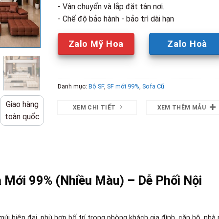
- Vận chuyển và lắp đặt tận nơi.
- Chế độ bảo hành - bảo trì dài hạn
Zalo Mỹ Hoa
Zalo Hoà
Danh mục:
Bộ SF
,
SF mới 99%
,
Sofa Cũ
Giao hàng
XEM CHI TIẾT
XEM THÊM MẪU
toàn quốc
 Mới 99% (Nhiều Màu) – Dễ Phối Nội
múi hiện đại, phù hợp bố trí trong phòng khách gia đình, căn hộ, nhà