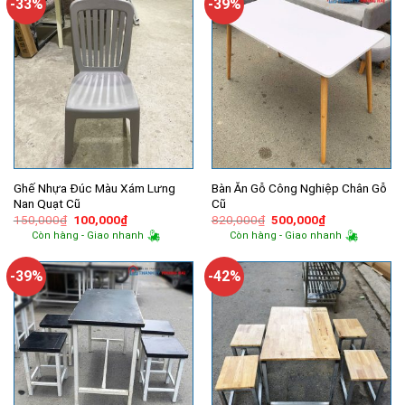
-33%
-39%
Ghế Nhựa Đúc Màu Xám Lưng
Bàn Ăn Gỗ Công Nghiệp Chân Gỗ
Nan Quạt Cũ
Cũ
Giá
Giá
Giá
Giá
150,000
₫
100,000
₫
820,000
₫
500,000
₫
gốc
hiện
gốc
hiện
Còn hàng - Giao nhanh
Còn hàng - Giao nhanh
là:
tại
là:
tại
150,000₫.
là:
820,000₫.
là:
100,000₫.
500,000₫.
-39%
-42%