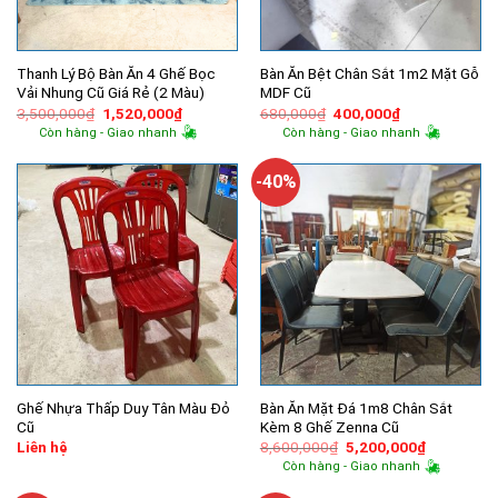
Thanh Lý Bộ Bàn Ăn 4 Ghế Bọc
Bàn Ăn Bệt Chân Sắt 1m2 Mặt Gỗ
Vải Nhung Cũ Giá Rẻ (2 Màu)
MDF Cũ
Giá
Giá
Giá
Giá
3,500,000
₫
1,520,000
₫
680,000
₫
400,000
₫
gốc
hiện
gốc
hiện
Còn hàng - Giao nhanh
Còn hàng - Giao nhanh
là:
tại
là:
tại
3,500,000₫.
là:
680,000₫.
là:
1,520,000₫.
400,000₫.
-40%
Ghế Nhựa Thấp Duy Tân Màu Đỏ
Bàn Ăn Mặt Đá 1m8 Chân Sắt
Cũ
Kèm 8 Ghế Zenna Cũ
Giá
Giá
Liên hệ
8,600,000
₫
5,200,000
₫
gốc
hiện
Còn hàng - Giao nhanh
là:
tại
8,600,000₫.
là: