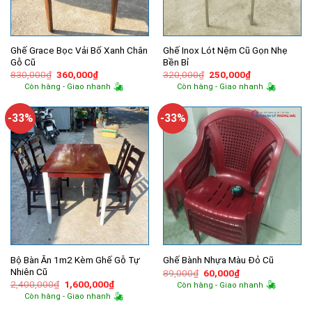
Ghế Grace Bọc Vải Bố Xanh Chân
Ghế Inox Lót Nệm Cũ Gọn Nhẹ
Gỗ Cũ
Bền Bỉ
Giá
Giá
Giá
Giá
830,000
₫
360,000
₫
320,000
₫
250,000
₫
gốc
hiện
gốc
hiện
Còn hàng - Giao nhanh
Còn hàng - Giao nhanh
là:
tại
là:
tại
830,000₫.
là:
320,000₫.
là:
360,000₫.
250,000₫.
-33%
-33%
Bộ Bàn Ăn 1m2 Kèm Ghế Gỗ Tự
Ghế Bành Nhựa Màu Đỏ Cũ
Nhiên Cũ
Giá
Giá
89,000
₫
60,000
₫
gốc
hiện
Giá
Giá
2,400,000
₫
1,600,000
₫
Còn hàng - Giao nhanh
là:
tại
gốc
hiện
Còn hàng - Giao nhanh
89,000₫.
là:
là:
tại
60,000₫.
2,400,000₫.
là: