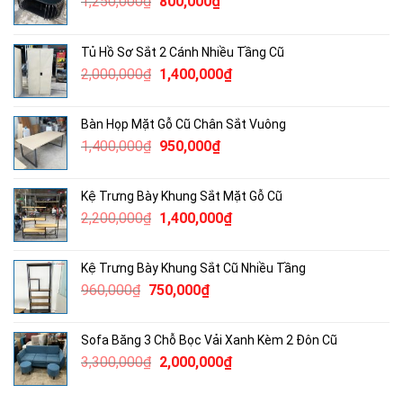
Giá
Giá
1,250,000
₫
800,000
₫
gốc
hiện
là:
tại
Tủ Hồ Sơ Sắt 2 Cánh Nhiều Tầng Cũ
1,250,000₫.
là:
Giá
Giá
2,000,000
₫
1,400,000
₫
800,000₫.
gốc
hiện
là:
tại
Bàn Họp Mặt Gỗ Cũ Chân Sắt Vuông
2,000,000₫.
là:
Giá
Giá
1,400,000
₫
950,000
₫
1,400,000₫.
gốc
hiện
là:
tại
Kệ Trưng Bày Khung Sắt Mặt Gỗ Cũ
1,400,000₫.
là:
Giá
Giá
2,200,000
₫
1,400,000
₫
950,000₫.
gốc
hiện
là:
tại
Kệ Trưng Bày Khung Sắt Cũ Nhiều Tầng
2,200,000₫.
là:
Giá
Giá
960,000
₫
750,000
₫
1,400,000₫.
gốc
hiện
là:
tại
Sofa Băng 3 Chỗ Bọc Vải Xanh Kèm 2 Đôn Cũ
960,000₫.
là:
Giá
Giá
3,300,000
₫
2,000,000
₫
750,000₫.
gốc
hiện
là:
tại