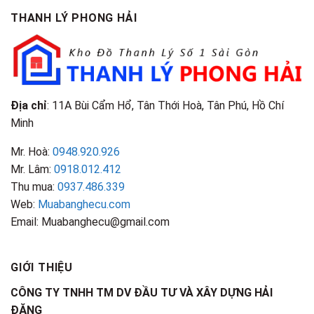
Phân
Đặc
TPHCM
THANH LÝ PHONG HẢI
Loại
Điểm
&
Nhận
Đặc
Biết
Điểm
Nhận
Biết
Địa chỉ
: 11A Bùi Cẩm Hổ, Tân Thới Hoà, Tân Phú, Hồ Chí
Minh
Mr. Hoà:
0948.920.926
Mr. Lâm:
0918.012.412
Thu mua:
0937.486.339
Web:
Muabanghecu.com
Email: Muabanghecu@gmail.com
GIỚI THIỆU
CÔNG TY TNHH TM DV ĐẦU TƯ VÀ XÂY DỰNG HẢI
ĐĂNG