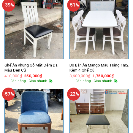
5,200,000
-39%
-51%
Ghế Ăn Khung Gỗ Mặt Đệm Da
Bộ Bàn Ăn Mango Màu Trắng 1m2
Màu Đen Cũ
Kèm 4 Ghế Cũ
Giá
Giá
Giá
Giá
410,000
₫
250,000
₫
3,600,000
₫
1,750,000
₫
gốc
hiện
gốc
hiện
Còn hàng - Giao nhanh
Còn hàng - Giao nhanh
là:
tại
là:
tại
410,000₫.
là:
3,600,000₫.
là:
250,000₫.
1,750,000
-57%
-22%