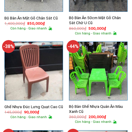
Bộ Bàn Ăn 50cm Mặt Gỗ Chân
Bộ Bàn Ăn Mặt Gỗ Chân Sắt Cũ
Sắt Chữ U Cũ
Giá
Giá
1,400,000
₫
850,000
₫
gốc
hiện
Giá
Giá
860,000
₫
500,000
₫
Còn hàng - Giao nhanh
là:
tại
gốc
hiện
Còn hàng - Giao nhanh
1,400,000₫.
là:
là:
tại
850,000₫.
860,000₫.
là:
500,000₫.
-38%
-44%
Bộ Bàn Ghế Nhựa Quán Ăn Màu
Ghế Nhựa Đúc Lưng Quạt Cao Cũ
Xanh Cũ
Giá
Giá
145,000
₫
90,000
₫
gốc
hiện
Giá
Giá
360,000
₫
200,000
₫
Còn hàng - Giao nhanh
là:
tại
gốc
hiện
Còn hàng - Giao nhanh
145,000₫.
là:
là:
tại
90,000₫.
360,000₫.
là:
200,000₫.