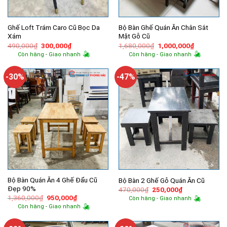
Ghế Loft Trám Caro Cũ Bọc Da
Bộ Bàn Ghế Quán Ăn Chân Sắt
Xám
Mặt Gỗ Cũ
Giá
Giá
Giá
Giá
490,000
₫
300,000
₫
1,680,000
₫
1,000,000
₫
gốc
hiện
gốc
hiện
Còn hàng - Giao nhanh
Còn hàng - Giao nhanh
là:
tại
là:
tại
490,000₫.
là:
1,680,000₫.
là:
300,000₫.
1,000,000
-30%
-47%
Bộ Bàn Quán Ăn 4 Ghế Đẩu Cũ
Bộ Bàn 2 Ghế Gỗ Quán Ăn Cũ
Đẹp 90%
Giá
Giá
470,000
₫
250,000
₫
gốc
hiện
Giá
Giá
1,360,000
₫
950,000
₫
Còn hàng - Giao nhanh
là:
tại
gốc
hiện
Còn hàng - Giao nhanh
470,000₫.
là:
là:
tại
250,000₫.
1,360,000₫.
là:
950,000₫.