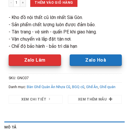
Đôn Ghế Nhựa Cao Cũ (Nhiều Màu) số lượng
50,000₫.
là:
THÊM VÀO GIỎ HÀNG
28,000₫.
- Kho đồ nội thất cũ lớn nhất Sài Gòn.
- Sản phẩm chất lượng luôn được đảm bảo.
- Tân trang - vệ sinh - quấn PE khi giao hàng.
- Vận chuyển và lắp đặt tận nơi.
- Chế độ bảo hành - bảo trì dài hạn
Zalo Lâm
Zalo Hoà
SKU:
GNC07
Danh mục:
Bàn Ghế Quán Ăn Nhựa Cũ
,
BGQ cũ
,
Ghế Ăn
,
Ghế quán
XEM CHI TIẾT
XEM THÊM MẪU
MÔ TẢ