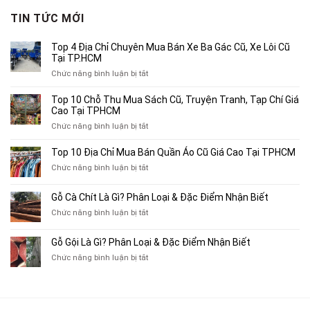
3,300,000₫.
là:
TIN TỨC MỚI
2,000,000₫.
Top 4 Địa Chỉ Chuyên Mua Bán Xe Ba Gác Cũ, Xe Lôi Cũ
Tại TP.HCM
ở
Chức năng bình luận bị tắt
Top
4
Top 10 Chỗ Thu Mua Sách Cũ, Truyện Tranh, Tạp Chí Giá
Địa
Cao Tại TPHCM
Chỉ
ở
Chức năng bình luận bị tắt
Chuyên
Top
Mua
10
Top 10 Địa Chỉ Mua Bán Quần Áo Cũ Giá Cao Tại TPHCM
Bán
Chỗ
Xe
ở
Chức năng bình luận bị tắt
Thu
Ba
Top
Mua
Gác
10
Gỗ Cà Chít Là Gì? Phân Loại & Đặc Điểm Nhận Biết
Sách
Cũ,
Địa
Cũ,
ở
Chức năng bình luận bị tắt
Xe
Chỉ
Truyện
Gỗ
Lôi
Mua
Tranh,
Cà
Cũ
Bán
Gỗ Gội Là Gì? Phân Loại & Đặc Điểm Nhận Biết
Tạp
Chít
Tại
Quần
Chí
ở
Chức năng bình luận bị tắt
Là
TP.HCM
Áo
Giá
Gỗ
Gì?
Cũ
Cao
Gội
Phân
Giá
Tại
Là
Loại
Cao
TPHCM
Gì?
&
Tại