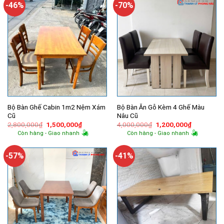
-46%
-70%
Bộ Bàn Ghế Cabin 1m2 Nệm Xám
Bộ Bàn Ăn Gỗ Kèm 4 Ghế Màu
Cũ
Nâu Cũ
Giá
Giá
Giá
Giá
2,800,000
₫
1,500,000
₫
4,000,000
₫
1,200,000
₫
gốc
hiện
gốc
hiện
Còn hàng - Giao nhanh
Còn hàng - Giao nhanh
là:
tại
là:
tại
2,800,000₫.
là:
4,000,000₫.
là:
1,500,000₫.
1,200,000
-57%
-41%