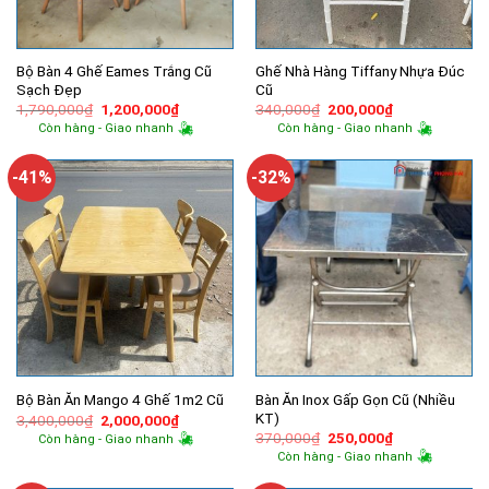
Bộ Bàn 4 Ghế Eames Trắng Cũ
Ghế Nhà Hàng Tiffany Nhựa Đúc
Sạch Đẹp
Cũ
Giá
Giá
Giá
Giá
1,790,000
₫
1,200,000
₫
340,000
₫
200,000
₫
gốc
hiện
gốc
hiện
Còn hàng - Giao nhanh
Còn hàng - Giao nhanh
là:
tại
là:
tại
1,790,000₫.
là:
340,000₫.
là:
1,200,000₫.
200,000₫.
-41%
-32%
Bàn Ăn Inox Gấp Gọn Cũ (Nhiều
Bộ Bàn Ăn Mango 4 Ghế 1m2 Cũ
KT)
Giá
Giá
3,400,000
₫
2,000,000
₫
gốc
hiện
Giá
Giá
370,000
₫
250,000
₫
Còn hàng - Giao nhanh
là:
tại
gốc
hiện
Còn hàng - Giao nhanh
3,400,000₫.
là:
là:
tại
2,000,000₫.
370,000₫.
là: