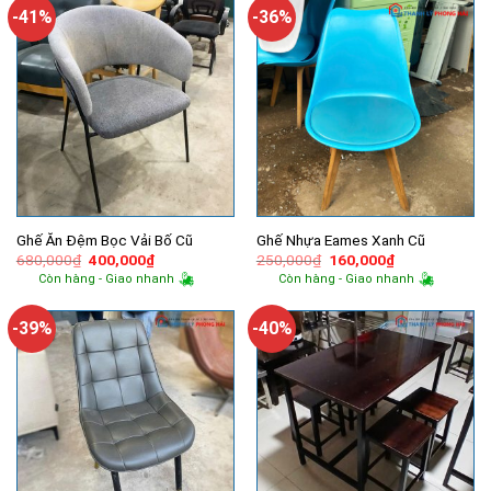
250,000₫.
-41%
-36%
Ghế Ăn Đệm Bọc Vải Bố Cũ
Ghế Nhựa Eames Xanh Cũ
Giá
Giá
Giá
Giá
680,000
₫
400,000
₫
250,000
₫
160,000
₫
gốc
hiện
gốc
hiện
Còn hàng - Giao nhanh
Còn hàng - Giao nhanh
là:
tại
là:
tại
680,000₫.
là:
250,000₫.
là:
400,000₫.
160,000₫.
-39%
-40%