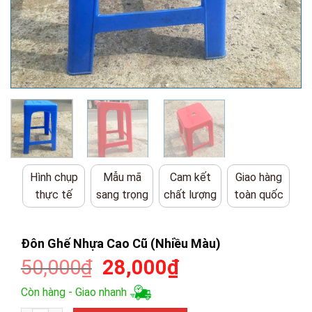
Hình chụp
Mẫu mã
Cam kết
Giao hàng
thực tế
sang trọng
chất lượng
toàn quốc
Đôn Ghế Nhựa Cao Cũ (Nhiều Màu)
Giá
Giá
50,000
₫
28,000
₫
gốc
hiện
Còn hàng - Giao nhanh
là:
tại