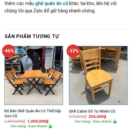
thêm các mẫu
ghế quán ăn cũ
khác tại kho, liên hệ với
chúng tôi qua Zalo để giữ hàng nhanh chóng.
SẢN PHẨM TƯƠNG TỰ
-46%
-33%
Bộ Bàn Ghế Quán Ăn Có Thể Gấp
Ghế Cabin Gỗ Tự Nhiên Cũ
Gọn Cũ
Giá
Giá
375,000
₫
250,000
₫
gốc
hiện
Giá
Giá
1,850,000
₫
1,000,000
₫
Còn hàng - Giao nhanh
là:
tại
gốc
hiện
Còn hàng - Giao nhanh
375,000₫.
là:
là:
tại
250,000₫.