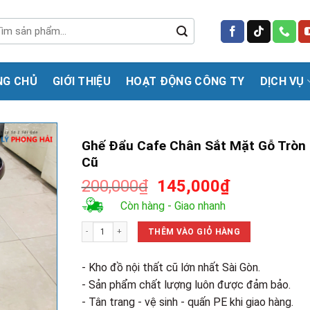
m
m:
NG CHỦ
GIỚI THIỆU
HOẠT ĐỘNG CÔNG TY
DỊCH VỤ
Ghế Đẩu Cafe Chân Sắt Mặt Gỗ Tròn
Cũ
Giá
Giá
200,000
₫
145,000
₫
gốc
hiện
Còn hàng - Giao nhanh
là:
tại
Ghế Đẩu Cafe Chân Sắt Mặt Gỗ Tròn Cũ số lượng
200,000₫.
là:
THÊM VÀO GIỎ HÀNG
145,000₫.
- Kho đồ nội thất cũ lớn nhất Sài Gòn.
- Sản phẩm chất lượng luôn được đảm bảo.
- Tân trang - vệ sinh - quấn PE khi giao hàng.