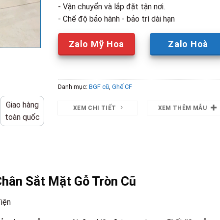
- Vận chuyển và lắp đặt tận nơi.
- Chế độ bảo hành - bảo trì dài hạn
Zalo Mỹ Hoa
Zalo Hoà
Danh mục:
BGF cũ
,
Ghế CF
Giao hàng
XEM CHI TIẾT
XEM THÊM MẪU
toàn quốc
Chân Sắt Mặt Gỗ Tròn Cũ
điện