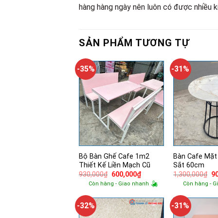
hàng hàng ngày nên luôn có được nhiều k
SẢN PHẨM TƯƠNG TỰ
-35%
-31%
Bộ Bàn Ghế Cafe 1m2
Bàn Cafe Mặt
Thiết Kế Liền Mạch Cũ
Sắt 60cm
Giá
Giá
Gi
930,000
₫
600,000
₫
1,300,000
₫
9
gốc
hiện
g
Còn hàng - Giao nhanh
Còn hàng - G
là:
tại
là:
930,000₫.
là:
1,
600,000₫.
-32%
-31%