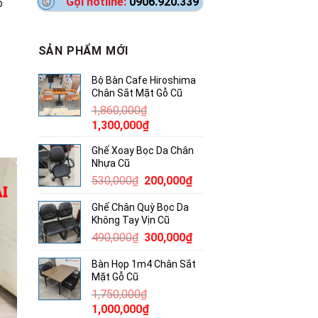
Gọi hotline:
0906.920.339
o
SẢN PHẨM MỚI
Bộ Bàn Cafe Hiroshima
Chân Sắt Mặt Gỗ Cũ
1,860,000
₫
Giá
Giá
1,300,000
₫
gốc
hiện
Ghế Xoay Bọc Da Chân
là:
tại
Nhựa Cũ
1,860,000₫.
là:
Giá
Giá
530,000
₫
200,000
₫
1,300,000₫.
gốc
hiện
Ghế Chân Quỳ Bọc Da
là:
tại
Không Tay Vịn Cũ
530,000₫.
là:
Giá
Giá
490,000
₫
300,000
₫
200,000₫.
gốc
hiện
Bàn Họp 1m4 Chân Sắt
là:
tại
Mặt Gỗ Cũ
490,000₫.
là:
1,750,000
₫
300,000₫.
Giá
Giá
1,000,000
₫