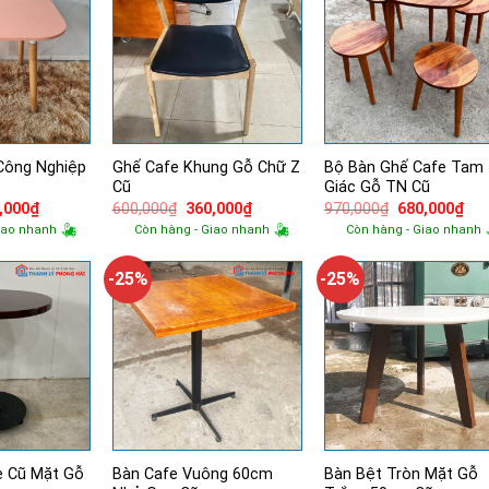
Công Nghiệp
Ghế Cafe Khung Gỗ Chữ Z
Bộ Bàn Ghế Cafe Tam
Cũ
Giác Gỗ TN Cũ
Giá
Giá
Giá
Giá
Giá
,000
₫
600,000
₫
360,000
₫
970,000
₫
680,000
₫
hiện
gốc
hiện
gốc
hiệ
iao nhanh
Còn hàng - Giao nhanh
Còn hàng - Giao nhanh
tại
là:
tại
là:
tại
,000₫.
là:
600,000₫.
là:
970,000₫.
là:
240,000₫.
360,000₫.
680
-25%
-25%
e Cũ Mặt Gỗ
Bàn Cafe Vuông 60cm
Bàn Bệt Tròn Mặt Gỗ