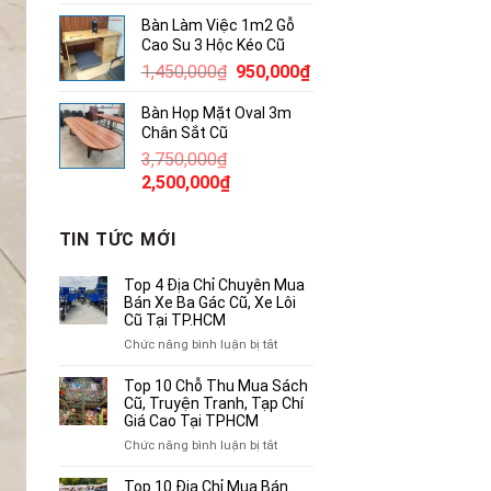
gốc
hiện
Bàn Làm Việc 1m2 Gỗ
là:
tại
Cao Su 3 Hộc Kéo Cũ
1,750,000₫.
là:
Giá
Giá
1,450,000
₫
950,000
₫
1,000,000₫.
gốc
hiện
Bàn Họp Mặt Oval 3m
là:
tại
Chân Sắt Cũ
1,450,000₫.
là:
3,750,000
₫
950,000₫.
Giá
Giá
2,500,000
₫
gốc
hiện
là:
tại
TIN TỨC MỚI
3,750,000₫.
là:
2,500,000₫.
Top 4 Địa Chỉ Chuyên Mua
Bán Xe Ba Gác Cũ, Xe Lôi
Cũ Tại TP.HCM
ở
Chức năng bình luận bị tắt
Top
4
Top 10 Chỗ Thu Mua Sách
Địa
Cũ, Truyện Tranh, Tạp Chí
Chỉ
Giá Cao Tại TPHCM
Chuyên
ở
Chức năng bình luận bị tắt
Mua
Top
Bán
10
Top 10 Địa Chỉ Mua Bán