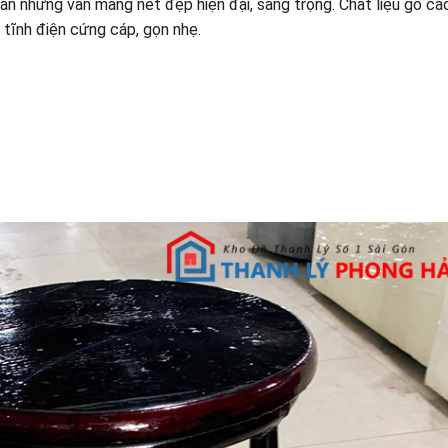
ản nhưng vẫn mang nét đẹp hiện đại, sang trọng. Chất liệu gỗ ca
 tĩnh điện cứng cáp, gọn nhẹ.