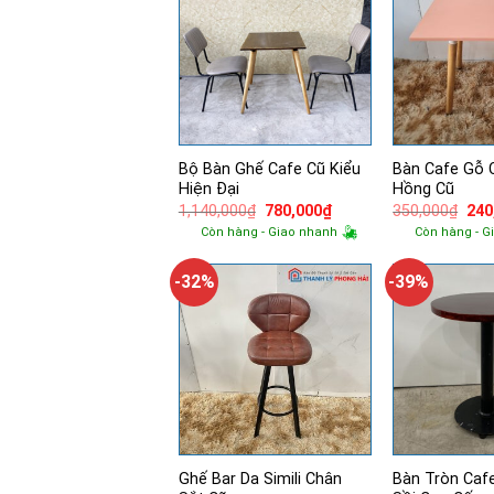
Bộ Bàn Ghế Cafe Cũ Kiểu
Bàn Cafe Gỗ 
Hiện Đại
Hồng Cũ
Giá
Giá
Giá
1,140,000
₫
780,000
₫
350,000
₫
240
gốc
hiện
gốc
Còn hàng - Giao nhanh
Còn hàng - G
là:
tại
là:
1,140,000₫.
là:
350
780,000₫.
-32%
-39%
Ghế Bar Da Simili Chân
Bàn Tròn Caf