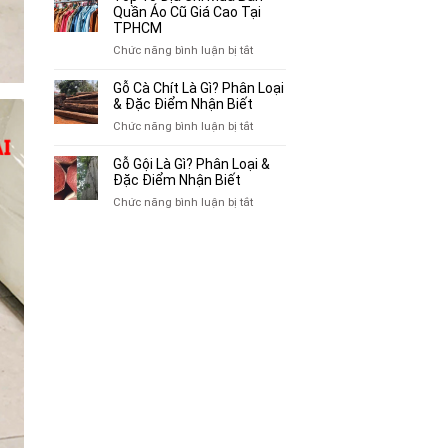
Xe
Chỗ
Quần Áo Cũ Giá Cao Tại
Ba
Thu
TPHCM
Gác
Mua
ở
Chức năng bình luận bị tắt
Cũ,
Sách
Top
Xe
Cũ,
10
Gỗ Cà Chít Là Gì? Phân Loại
Lôi
Truyện
Địa
& Đặc Điểm Nhận Biết
Cũ
Tranh,
Chỉ
Tại
ở
Chức năng bình luận bị tắt
Tạp
Mua
TP.HCM
Gỗ
Chí
Bán
Cà
Giá
Gỗ Gội Là Gì? Phân Loại &
Quần
Chít
Đặc Điểm Nhận Biết
Cao
Áo
Là
Tại
ở
Chức năng bình luận bị tắt
Cũ
Gì?
TPHCM
Gỗ
Giá
Phân
Gội
Cao
Loại
Là
Tại
&
Gì?
TPHCM
Đặc
Phân
Điểm
Loại
Nhận
&
Biết
Đặc
Điểm
Nhận
Biết