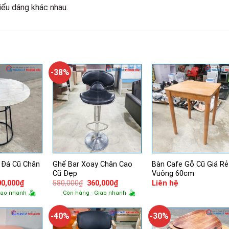
iểu dáng khác nhau.
-38%
 Đá Cũ Chân
Ghế Bar Xoay Chân Cao
Bàn Cafe Gỗ Cũ Giá Rẻ
Cũ Đẹp
Vuông 60cm
á
Giá
Giá
Giá
00,000
₫
580,000
₫
360,000
₫
Liên hệ
ốc
hiện
gốc
hiện
iao nhanh
Còn hàng - Giao nhanh
tại
là:
tại
300,000₫.
là:
580,000₫.
là:
900,000₫.
360,000₫.
-40%
-30%