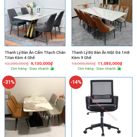
Thanh Lý Bàn Ăn Cẩm Thạch Chân
Thanh Lý Bộ Bàn Ăn Mặt Đá 1m8
Titan Kèm 4 Ghế
Kèm 9 Ghế
Giá
Giá
Giá
Giá
12,200,000
₫
9,130,000
₫
13,000,000
₫
11,080,000
₫
gốc
hiện
gốc
hiện
Còn hàng - Giao nhanh
Còn hàng - Giao nhanh
là:
tại
là:
tại
12,200,000₫.
là:
13,000,000₫.
là:
9,130,000₫.
11,080,
-31%
-14%