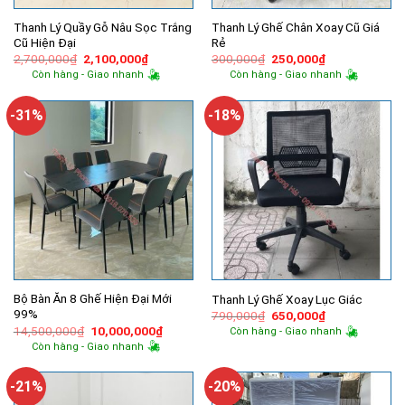
Thanh Lý Quầy Gỗ Nâu Sọc Trắng
Thanh Lý Ghế Chân Xoay Cũ Giá
Cũ Hiện Đại
Rẻ
Giá
Giá
Giá
Giá
2,700,000
₫
2,100,000
₫
300,000
₫
250,000
₫
gốc
hiện
gốc
hiện
Còn hàng - Giao nhanh
Còn hàng - Giao nhanh
là:
tại
là:
tại
2,700,000₫.
là:
300,000₫.
là:
2,100,000₫.
250,000₫.
-31%
-18%
Bộ Bàn Ăn 8 Ghế Hiện Đại Mới
Thanh Lý Ghế Xoay Lục Giác
99%
Giá
Giá
790,000
₫
650,000
₫
gốc
hiện
Giá
Giá
14,500,000
₫
10,000,000
₫
Còn hàng - Giao nhanh
là:
tại
gốc
hiện
Còn hàng - Giao nhanh
790,000₫.
là:
là:
tại
650,000₫.
14,500,000₫.
là:
10,000,000₫.
-21%
-20%