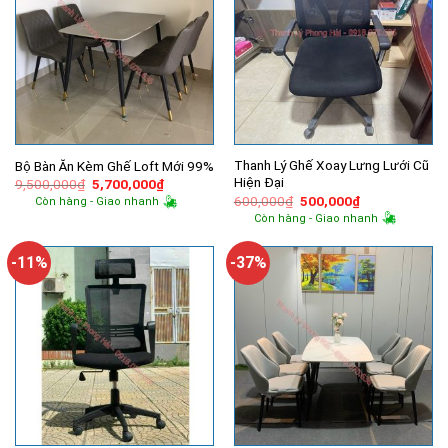
Thanh Lý Ghế Xoay Lưng Lưới Cũ
Bộ Bàn Ăn Kèm Ghế Loft Mới 99%
Hiện Đại
Giá
Giá
9,500,000
₫
5,700,000
₫
gốc
hiện
Giá
Giá
600,000
₫
500,000
₫
Còn hàng - Giao nhanh
là:
tại
gốc
hiện
Còn hàng - Giao nhanh
9,500,000₫.
là:
là:
tại
5,700,000₫.
600,000₫.
là:
500,000₫.
-11%
-37%