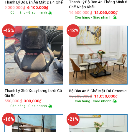
Thanh Lý Bộ Bàn Ăn Thông Minh 6
Thanh Lý Bộ Bàn Ăn Mặt Đá 4 Ghế
Ghế Nhập Khẩu
Giá
Giá
9,000,000
₫
6,100,000
₫
gốc
hiện
Giá
Giá
16,600,000
₫
14,060,000
₫
Còn hàng - Giao nhanh
là:
tại
gốc
hiện
Còn hàng - Giao nhanh
9,000,000₫.
là:
là:
tại
6,100,000₫.
16,600,000₫.
là:
14,060,
-45%
-18%
Thanh Lý Ghế Xoay Lưng Lưới Cũ
Bộ Bàn Ăn 5 Ghế Mặt Đá Ceramic
Giá Rẻ
Giá
Giá
13,500,000
₫
11,050,000
₫
gốc
hiện
Giá
Giá
550,000
₫
300,000
₫
Còn hàng - Giao nhanh
là:
tại
gốc
hiện
Còn hàng - Giao nhanh
13,500,000₫.
là:
là:
tại
11,050,
550,000₫.
là:
300,000₫.
-16%
-21%