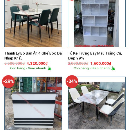
Thanh Lý Bộ Bàn Ăn 4 Ghế Bọc Da
Tủ Kệ Trưng Bày Màu Trắng Cũ,
Nhập Khẩu
Đẹp 99%
Giá
Giá
Giá
Giá
5,500,000
₫
4,320,000
₫
2,000,000
₫
1,600,000
₫
gốc
hiện
gốc
hiện
Còn hàng - Giao nhanh
Còn hàng - Giao nhanh
là:
tại
là:
tại
5,500,000₫.
là:
2,000,000₫.
là:
4,320,000₫.
1,600,000
-29%
-34%