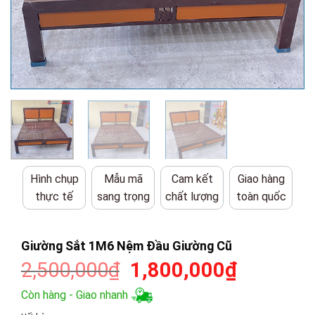
Hình chụp
Mẫu mã
Cam kết
Giao hàng
thực tế
sang trọng
chất lượng
toàn quốc
Giường Sắt 1M6 Nệm Đầu Giường Cũ
Giá
Giá
2,500,000
₫
1,800,000
₫
gốc
hiện
Còn hàng - Giao nhanh
là:
tại