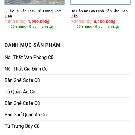
Quầy Lễ Tân 1M2 Cũ Trắng Sọc
Bộ Bàn Ăn Gia Đình Tồn Kho Cao
Đen
Cấp
Giá
Giá
Giá
Giá
2,800,000
₫
1,990,000
₫
9,300,000
₫
6,100,000
₫
gốc
hiện
gốc
hiện
Còn hàng - Giao nhanh
Còn hàng - Giao nhanh
là:
tại
là:
tại
2,800,000₫.
là:
9,300,000₫.
là:
1,990,000₫.
6,100,000
DANH MỤC SẢN PHẨM
Nội Thất Văn Phòng Cũ
Nội Thất Gia Đình Cũ
Bàn Ghế Sofa Cũ
Tủ Quần Áo Cũ
Bàn Ghế Cafe Cũ
Bàn Ghế Quán Ăn Cũ
Tủ Trưng Bày Cũ