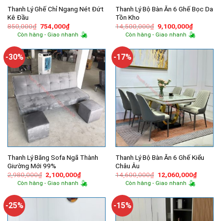
Thanh Lý Ghế Chỉ Ngang Nét Đứt
Thanh Lý Bộ Bàn Ăn 6 Ghế Bọc Da
Kê Đầu
Tồn Kho
Giá
Giá
Giá
Giá
850,000
₫
754,000
₫
14,500,000
₫
9,100,000
₫
gốc
hiện
gốc
hiện
Còn hàng - Giao nhanh
Còn hàng - Giao nhanh
là:
tại
là:
tại
850,000₫.
là:
14,500,000₫.
là:
754,000₫.
9,100,00
-30%
-17%
Thanh Lý Băng Sofa Ngã Thành
Thanh Lý Bộ Bàn Ăn 6 Ghế Kiểu
Giường Mới 99%
Châu Âu
Giá
Giá
Giá
Giá
2,980,000
₫
2,100,000
₫
14,600,000
₫
12,060,000
₫
gốc
hiện
gốc
hiện
Còn hàng - Giao nhanh
Còn hàng - Giao nhanh
là:
tại
là:
tại
2,980,000₫.
là:
14,600,000₫.
là:
2,100,000₫.
12,060,
-25%
-15%