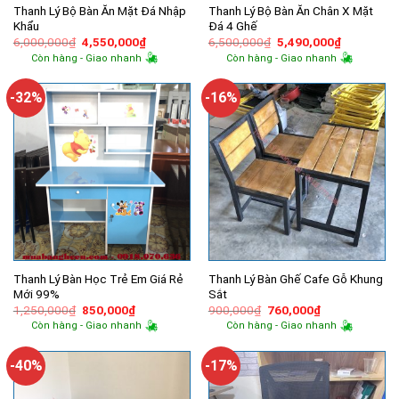
Thanh Lý Bộ Bàn Ăn Mặt Đá Nhập
Thanh Lý Bộ Bàn Ăn Chân X Mặt
Khẩu
Đá 4 Ghế
Giá
Giá
Giá
Giá
6,000,000
₫
4,550,000
₫
6,500,000
₫
5,490,000
₫
gốc
hiện
gốc
hiện
Còn hàng - Giao nhanh
Còn hàng - Giao nhanh
là:
tại
là:
tại
6,000,000₫.
là:
6,500,000₫.
là:
4,550,000₫.
5,490,000
-32%
-16%
Thanh Lý Bàn Học Trẻ Em Giá Rẻ
Thanh Lý Bàn Ghế Cafe Gỗ Khung
Mới 99%
Sắt
Giá
Giá
Giá
Giá
1,250,000
₫
850,000
₫
900,000
₫
760,000
₫
gốc
hiện
gốc
hiện
Còn hàng - Giao nhanh
Còn hàng - Giao nhanh
là:
tại
là:
tại
1,250,000₫.
là:
900,000₫.
là:
850,000₫.
760,000₫.
-40%
-17%