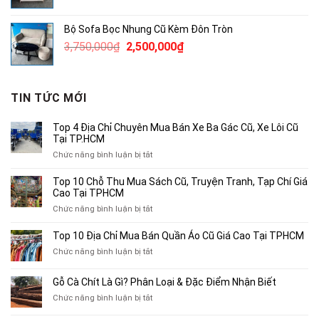
gốc
hiện
là:
tại
Bộ Sofa Bọc Nhung Cũ Kèm Đôn Tròn
490,000₫.
là:
Giá
Giá
3,750,000
₫
2,500,000
₫
300,000₫.
gốc
hiện
là:
tại
3,750,000₫.
là:
TIN TỨC MỚI
2,500,000₫.
Top 4 Địa Chỉ Chuyên Mua Bán Xe Ba Gác Cũ, Xe Lôi Cũ
Tại TP.HCM
ở
Chức năng bình luận bị tắt
Top
4
Top 10 Chỗ Thu Mua Sách Cũ, Truyện Tranh, Tạp Chí Giá
Địa
Cao Tại TPHCM
Chỉ
ở
Chức năng bình luận bị tắt
Chuyên
Top
Mua
10
Top 10 Địa Chỉ Mua Bán Quần Áo Cũ Giá Cao Tại TPHCM
Bán
Chỗ
Xe
ở
Chức năng bình luận bị tắt
Thu
Ba
Top
Mua
Gác
10
Gỗ Cà Chít Là Gì? Phân Loại & Đặc Điểm Nhận Biết
Sách
Cũ,
Địa
Cũ,
ở
Chức năng bình luận bị tắt
Xe
Chỉ
Truyện
Gỗ
Lôi
Mua
Tranh,