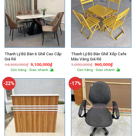
Thanh Lý Bộ Bàn 6 Ghế Cao Cấp
Thanh Lý Bộ Bàn Ghế Xếp Cafe
Giá Rẻ
Màu Vàng Giá Rẻ
Giá
Giá
Giá
Giá
14,500,000
₫
9,100,000
₫
1,000,000
₫
960,000
₫
gốc
hiện
gốc
hiện
Còn hàng - Giao nhanh
Còn hàng - Giao nhanh
là:
tại
là:
tại
14,500,000₫.
là:
1,000,000₫.
là:
9,100,000₫.
960,000₫.
-22%
-17%