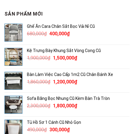
SẢN PHẨM MỚI
Ghế Ăn Cara Chân Sắt Bọc Vải Nỉ Cũ
Giá
Giá
680,000
₫
400,000
₫
gốc
hiện
là:
tại
Kệ Trưng Bày Khung Sắt Vòng Cong Cũ
680,000₫.
là:
Giá
Giá
1,900,000
₫
1,500,000
₫
400,000₫.
gốc
hiện
là:
tại
Bàn Làm Việc Cao Cấp 1m2 Cũ Chân Bánh Xe
1,900,000₫.
là:
Giá
Giá
1,860,000
₫
1,200,000
₫
1,500,000₫.
gốc
hiện
là:
tại
Sofa Băng Bọc Nhung Cũ Kèm Bàn Trà Tròn
1,860,000₫.
là:
Giá
Giá
2,300,000
₫
1,800,000
₫
1,200,000₫.
gốc
hiện
là:
tại
Tủ Hồ Sơ 1 Cánh Cũ Nhỏ Gọn
2,300,000₫.
là:
Giá
Giá
490,000
₫
300,000
₫
1,800,000₫.