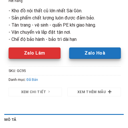
Hết hàng
2,500,000₫.
là:
- Kho đồ nội thất cũ lớn nhất Sài Gòn.
1,800,00
- Sản phẩm chất lượng luôn được đảm bảo.
- Tân trang - vệ sinh - quấn PE khi giao hàng.
- Vận chuyển và lắp đặt tận nơi.
- Chế độ bảo hành - bảo trì dài hạn
Zalo Lâm
Zalo Hoà
SKU:
GC95
Danh mục:
Đã Bán
XEM CHI TIẾT
XEM THÊM MẪU
MÔ TẢ