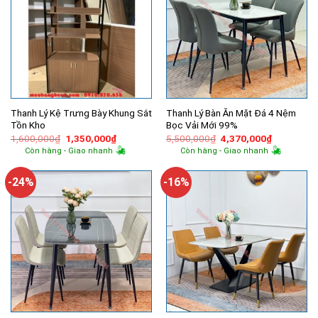
Thanh Lý Kệ Trưng Bày Khung Sắt
Thanh Lý Bàn Ăn Mặt Đá 4 Nệm
Tồn Kho
Bọc Vải Mới 99%
Giá
Giá
Giá
Giá
1,600,000
₫
1,350,000
₫
5,500,000
₫
4,370,000
₫
gốc
hiện
gốc
hiện
Còn hàng - Giao nhanh
Còn hàng - Giao nhanh
là:
tại
là:
tại
1,600,000₫.
là:
5,500,000₫.
là:
1,350,000₫.
4,370,000
-24%
-16%