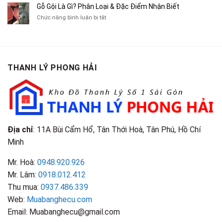
Cà
Cũ
Bán
Gỗ Gội Là Gì? Phân Loại & Đặc Điểm Nhận Biết
Tạp
Chít
Tại
Quần
Chí
ở
Chức năng bình luận bị tắt
Là
TP.HCM
Áo
Giá
Gỗ
Gì?
Cũ
Cao
Gội
Phân
Giá
Tại
Là
Loại
Cao
TPHCM
Gì?
&
Tại
Phân
Đặc
TPHCM
THANH LÝ PHONG HẢI
Loại
Điểm
&
Nhận
Đặc
Biết
Điểm
Nhận
Biết
Địa chỉ
: 11A Bùi Cẩm Hổ, Tân Thới Hoà, Tân Phú, Hồ Chí
Minh
Mr. Hoà:
0948.920.926
Mr. Lâm:
0918.012.412
Thu mua:
0937.486.339
Web:
Muabanghecu.com
Email: Muabanghecu@gmail.com