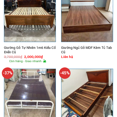
Giường Gỗ Tự Nhiên 1m6 Kiểu Cổ
Giường Ngủ Gỗ MDF Kèm Tủ Tab
Điển Cũ
Cũ
Giá
Giá
3,700,000
₫
2,000,000
₫
Liên hệ
gốc
hiện
Còn hàng - Giao nhanh
là:
tại
3,700,000₫.
là:
2,000,000₫.
-37%
-45%