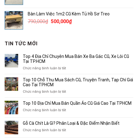
gốc
hiện
là:
tại
Bàn Làm Việc 1m2 Cũ Kèm Tủ Hồ Sơ Treo
1,890,000₫.
là:
Giá
Giá
790,000
₫
500,000
₫
1,200,000₫.
gốc
hiện
là:
tại
790,000₫.
là:
TIN TỨC MỚI
500,000₫.
Top 4 Địa Chỉ Chuyên Mua Bán Xe Ba Gác Cũ, Xe Lôi Cũ
Tại TP.HCM
ở
Chức năng bình luận bị tắt
Top
4
Top 10 Chỗ Thu Mua Sách Cũ, Truyện Tranh, Tạp Chí Giá
Địa
Cao Tại TPHCM
Chỉ
ở
Chức năng bình luận bị tắt
Chuyên
Top
Mua
10
Top 10 Địa Chỉ Mua Bán Quần Áo Cũ Giá Cao Tại TPHCM
Bán
Chỗ
Xe
ở
Chức năng bình luận bị tắt
Thu
Ba
Top
Mua
Gác
10
Gỗ Cà Chít Là Gì? Phân Loại & Đặc Điểm Nhận Biết
Sách
Cũ,
Địa
Cũ,
ở
Chức năng bình luận bị tắt
Xe
Chỉ
Truyện
Gỗ
Lôi
Mua