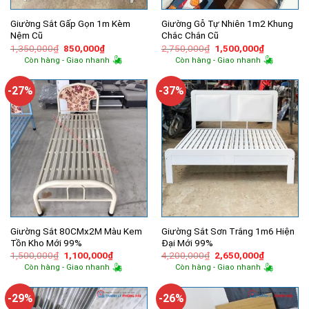
Giường Sắt Gấp Gọn 1m Kèm
Giường Gỗ Tự Nhiên 1m2 Khung
Nệm Cũ
Chắc Chắn Cũ
Giá
Giá
Giá
Giá
1,350,000
₫
850,000
₫
2,750,000
₫
1,500,000
₫
gốc
hiện
gốc
hiện
Còn hàng - Giao nhanh
Còn hàng - Giao nhanh
là:
tại
là:
tại
1,350,000₫.
là:
2,750,000₫.
là:
850,000₫.
1,500,000
-27%
-37%
Giường Sắt 80CMx2M Màu Kem
Giường Sắt Sơn Trắng 1m6 Hiện
Tồn Kho Mới 99%
Đại Mới 99%
Giá
Giá
Giá
Giá
1,500,000
₫
1,100,000
₫
4,200,000
₫
2,650,000
₫
gốc
hiện
gốc
hiện
Còn hàng - Giao nhanh
Còn hàng - Giao nhanh
là:
tại
là:
tại
1,500,000₫.
là:
4,200,000₫.
là:
1,100,000₫.
2,650,000
-29%
-26%