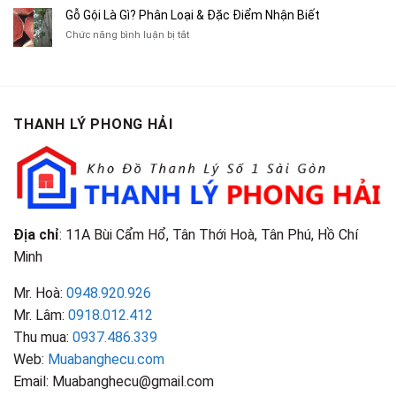
Tranh,
Cà
Cũ
Bán
Gỗ Gội Là Gì? Phân Loại & Đặc Điểm Nhận Biết
Tạp
Chít
Tại
Quần
Chí
ở
Chức năng bình luận bị tắt
Là
TP.HCM
Áo
Giá
Gỗ
Gì?
Cũ
Cao
Gội
Phân
Giá
Tại
Là
Loại
Cao
TPHCM
Gì?
&
Tại
Phân
Đặc
TPHCM
THANH LÝ PHONG HẢI
Loại
Điểm
&
Nhận
Đặc
Biết
Điểm
Nhận
Biết
Địa chỉ
: 11A Bùi Cẩm Hổ, Tân Thới Hoà, Tân Phú, Hồ Chí
Minh
Mr. Hoà:
0948.920.926
Mr. Lâm:
0918.012.412
Thu mua:
0937.486.339
Web:
Muabanghecu.com
Email: Muabanghecu@gmail.com