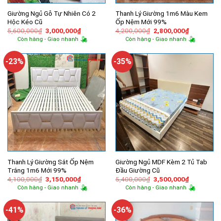
Giường Ngủ Gỗ Tự Nhiên Có 2
Thanh Lý Giường 1m6 Màu Kem
Hộc Kéo Cũ
Ốp Nệm Mới 99%
Giá
Giá
Giá
Giá
5,600,000
₫
3,000,000
₫
4,200,000
₫
2,800,000
₫
gốc
hiện
gốc
hiện
Còn hàng - Giao nhanh
Còn hàng - Giao nhanh
là:
tại
là:
tại
5,600,000₫.
là:
4,200,000₫.
là:
3,000,000₫.
2,800,000
-23%
-35%
Thanh Lý Giường Sắt Ốp Nệm
Giường Ngủ MDF Kèm 2 Tủ Tab
Trắng 1m6 Mới 99%
Đầu Giường Cũ
Giá
Giá
Giá
Giá
4,100,000
₫
3,150,000
₫
5,400,000
₫
3,500,000
₫
gốc
hiện
gốc
hiện
Còn hàng - Giao nhanh
Còn hàng - Giao nhanh
là:
tại
là:
tại
4,100,000₫.
là:
5,400,000₫.
là:
3,150,000₫.
3,500,000
-41%
-36%