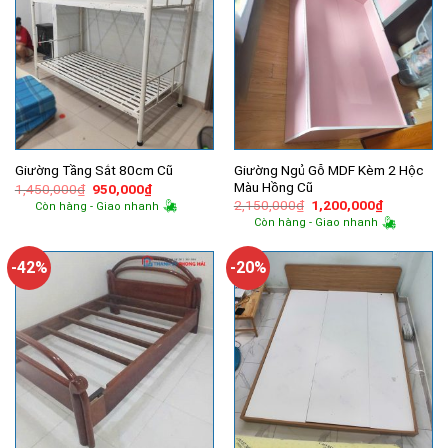
Giường Ngủ Gỗ MDF Kèm 2 Hộc
Giường Tầng Sắt 80cm Cũ
Màu Hồng Cũ
Giá
Giá
1,450,000
₫
950,000
₫
gốc
hiện
Giá
Giá
2,150,000
₫
1,200,000
₫
Còn hàng - Giao nhanh
là:
tại
gốc
hiện
Còn hàng - Giao nhanh
1,450,000₫.
là:
là:
tại
950,000₫.
2,150,000₫.
là:
1,200,000
-42%
-20%