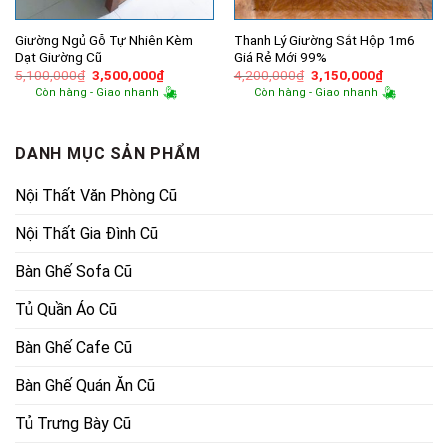
Giường Ngủ Gỗ Tự Nhiên Kèm
Thanh Lý Giường Sắt Hộp 1m6
Dạt Giường Cũ
Giá Rẻ Mới 99%
Giá
Giá
Giá
Giá
5,100,000
₫
3,500,000
₫
4,200,000
₫
3,150,000
₫
gốc
hiện
gốc
hiện
Còn hàng - Giao nhanh
Còn hàng - Giao nhanh
là:
tại
là:
tại
5,100,000₫.
là:
4,200,000₫.
là:
3,500,000₫.
3,150,000
DANH MỤC SẢN PHẨM
Nội Thất Văn Phòng Cũ
Nội Thất Gia Đình Cũ
Bàn Ghế Sofa Cũ
Tủ Quần Áo Cũ
Bàn Ghế Cafe Cũ
Bàn Ghế Quán Ăn Cũ
Tủ Trưng Bày Cũ