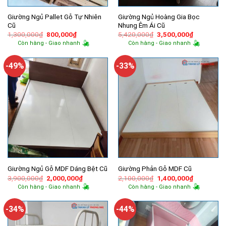
Giường Ngủ Pallet Gỗ Tự Nhiên
Giường Ngủ Hoàng Gia Bọc
Cũ
Nhung Êm Ái Cũ
Giá
Giá
Giá
Giá
1,300,000
₫
800,000
₫
5,420,000
₫
3,500,000
₫
gốc
hiện
gốc
hiện
Còn hàng - Giao nhanh
Còn hàng - Giao nhanh
là:
tại
là:
tại
1,300,000₫.
là:
5,420,000₫.
là:
800,000₫.
3,500,000
-49%
-33%
Giường Ngủ Gỗ MDF Dáng Bệt Cũ
Giường Phản Gỗ MDF Cũ
Giá
Giá
Giá
Giá
3,900,000
₫
2,000,000
₫
2,100,000
₫
1,400,000
₫
gốc
hiện
gốc
hiện
Còn hàng - Giao nhanh
Còn hàng - Giao nhanh
là:
tại
là:
tại
3,900,000₫.
là:
2,100,000₫.
là:
2,000,000₫.
1,400,000
-34%
-44%