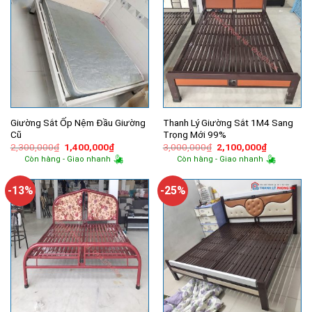
Giường Sắt Ốp Nệm Đầu Giường
Thanh Lý Giường Sắt 1M4 Sang
Cũ
Trọng Mới 99%
Giá
Giá
Giá
Giá
2,300,000
₫
1,400,000
₫
3,000,000
₫
2,100,000
₫
gốc
hiện
gốc
hiện
Còn hàng - Giao nhanh
Còn hàng - Giao nhanh
là:
tại
là:
tại
2,300,000₫.
là:
3,000,000₫.
là:
1,400,000₫.
2,100,000
-13%
-25%