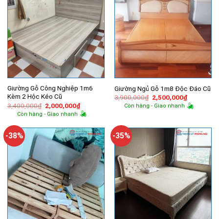
Giường Gỗ Công Nghiệp 1m6
Giường Ngủ Gỗ 1m8 Độc Đáo Cũ
Kèm 2 Hộc Kéo Cũ
Giá
Giá
3,900,000
₫
2,500,000
₫
gốc
hiện
Giá
Giá
3,400,000
₫
2,000,000
₫
Còn hàng - Giao nhanh
là:
tại
gốc
hiện
Còn hàng - Giao nhanh
3,900,000₫.
là:
là:
tại
2,500,000
3,400,000₫.
là:
2,000,000₫.
-38%
-35%