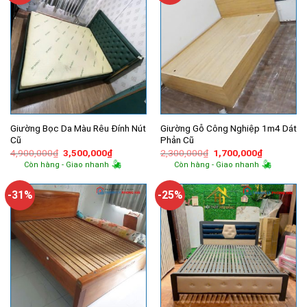
Giường Bọc Da Màu Rêu Đính Nút
Giường Gỗ Công Nghiệp 1m4 Dát
Cũ
Phản Cũ
Giá
Giá
Giá
Giá
4,900,000
₫
3,500,000
₫
2,300,000
₫
1,700,000
₫
gốc
hiện
gốc
hiện
Còn hàng - Giao nhanh
Còn hàng - Giao nhanh
là:
tại
là:
tại
4,900,000₫.
là:
2,300,000₫.
là:
3,500,000₫.
1,700,000
-31%
-25%