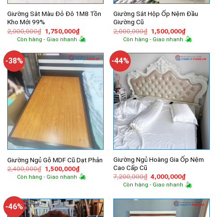
Giường Sắt Màu Đỏ Đô 1M8 Tồn
Giường Sắt Hộp Ốp Nệm Đầu
Kho Mới 99%
Giường Cũ
Giá
Giá
Giá
Giá
2,000,000
₫
1,750,000
₫
2,000,000
₫
1,500,000
₫
gốc
hiện
gốc
hiện
Còn hàng - Giao nhanh
Còn hàng - Giao nhanh
là:
tại
là:
tại
2,000,000₫.
là:
2,000,000₫.
là:
1,750,000₫.
1,500,000
-38%
-44%
Giường Ngủ Hoàng Gia Ốp Nệm
Giường Ngủ Gỗ MDF Cũ Dạt Phản
Cao Cấp Cũ
Giá
Giá
2,400,000
₫
1,500,000
₫
gốc
hiện
Giá
Giá
7,200,000
₫
4,000,000
₫
Còn hàng - Giao nhanh
là:
tại
gốc
hiện
Còn hàng - Giao nhanh
2,400,000₫.
là:
là:
tại
1,500,000₫.
7,200,000₫.
là:
4,000,000
-46%