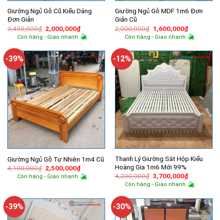
Giường Ngủ Gỗ Cũ Kiểu Dáng
Giường Ngủ Gỗ MDF 1m6 Đơn
Đơn Giản
Giản Cũ
Giá
Giá
Giá
Giá
3,450,000
₫
2,000,000
₫
2,000,000
₫
1,600,000
₫
gốc
hiện
gốc
hiện
Còn hàng - Giao nhanh
Còn hàng - Giao nhanh
là:
tại
là:
tại
3,450,000₫.
là:
2,000,000₫.
là:
2,000,000₫.
1,600,000
-39%
-12%
Thanh Lý Giường Sắt Hộp Kiểu
Giường Ngủ Gỗ Tự Nhiên 1m4 Cũ
Hoàng Gia 1m6 Mới 99%
Giá
Giá
4,100,000
₫
2,500,000
₫
gốc
hiện
Giá
Giá
4,200,000
₫
3,700,000
₫
Còn hàng - Giao nhanh
là:
tại
gốc
hiện
Còn hàng - Giao nhanh
4,100,000₫.
là:
là:
tại
2,500,000₫.
4,200,000₫.
là:
3,700,000
-39%
-30%