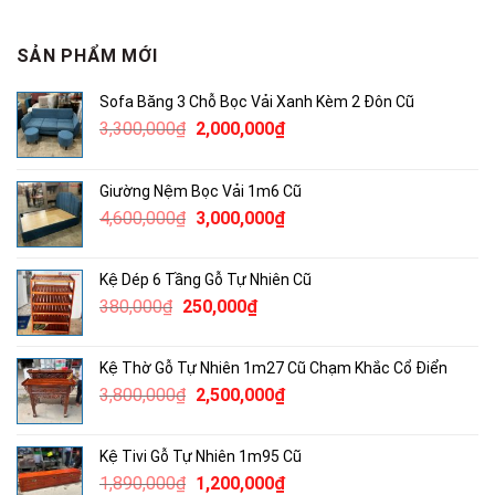
SẢN PHẨM MỚI
Sofa Băng 3 Chỗ Bọc Vải Xanh Kèm 2 Đôn Cũ
Giá
Giá
3,300,000
₫
2,000,000
₫
gốc
hiện
là:
tại
Giường Nệm Bọc Vải 1m6 Cũ
3,300,000₫.
là:
Giá
Giá
4,600,000
₫
3,000,000
₫
2,000,000₫.
gốc
hiện
là:
tại
Kệ Dép 6 Tầng Gỗ Tự Nhiên Cũ
4,600,000₫.
là:
Giá
Giá
380,000
₫
250,000
₫
3,000,000₫.
gốc
hiện
là:
tại
Kệ Thờ Gỗ Tự Nhiên 1m27 Cũ Chạm Khắc Cổ Điển
380,000₫.
là:
Giá
Giá
3,800,000
₫
2,500,000
₫
250,000₫.
gốc
hiện
là:
tại
Kệ Tivi Gỗ Tự Nhiên 1m95 Cũ
3,800,000₫.
là:
Giá
Giá
1,890,000
₫
1,200,000
₫
2,500,000₫.