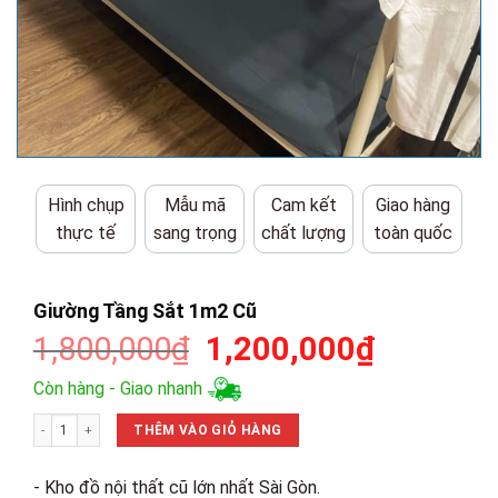
Hình chụp
Mẫu mã
Cam kết
Giao hàng
thực tế
sang trọng
chất lượng
toàn quốc
Giường Tầng Sắt 1m2 Cũ
Giá
Giá
1,800,000
₫
1,200,000
₫
gốc
hiện
Còn hàng - Giao nhanh
là:
tại
Giường Tầng Sắt 1m2 Cũ số lượng
1,800,000₫.
là:
THÊM VÀO GIỎ HÀNG
1,200,00
- Kho đồ nội thất cũ lớn nhất Sài Gòn.