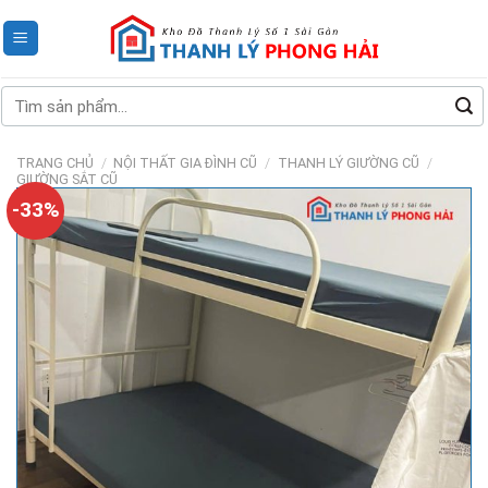
Skip
to
content
Tìm
kiếm:
TRANG CHỦ
/
NỘI THẤT GIA ĐÌNH CŨ
/
THANH LÝ GIƯỜNG CŨ
/
GIƯỜNG SẮT CŨ
-33%