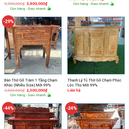
gốc
hiện
Giá
Giá
5,900,000
₫
3,800,000
₫
Còn hàng - Giao nhanh
là:
tại
gốc
hiện
Còn hàng - Giao nhanh
480,000₫.
là:
là:
tại
300,000₫.
5,900,000₫.
là:
3,800,000₫.
-29%
Bàn Thờ Gỗ Tràm 1 Tầng Chạm
Thanh Lý Tủ Thờ Gỗ Chạm Phúc
Khắc (Nhiều Size) Mới 99%
Lộc Thọ Mới 99%
Giá
Giá
3,500,000
₫
2,500,000
₫
Liên hệ
gốc
hiện
Còn hàng - Giao nhanh
là:
tại
3,500,000₫.
là:
2,500,000₫.
-44%
-24%