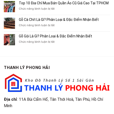
10
Top 10 Địa Chỉ Mua Bán Quần Áo Cũ Giá Cao Tại TPHCM
Bán
Chỗ
Xe
ở
Chức năng bình luận bị tắt
Thu
Ba
Top
Mua
Gác
10
Gỗ Cà Chít Là Gì? Phân Loại & Đặc Điểm Nhận Biết
Sách
Cũ,
Địa
Cũ,
ở
Chức năng bình luận bị tắt
Xe
Chỉ
Truyện
Gỗ
Lôi
Mua
Tranh,
Cà
Cũ
Bán
Gỗ Gội Là Gì? Phân Loại & Đặc Điểm Nhận Biết
Tạp
Chít
Tại
Quần
Chí
ở
Chức năng bình luận bị tắt
Là
TP.HCM
Áo
Giá
Gỗ
Gì?
Cũ
Cao
Gội
Phân
Giá
Tại
Là
Loại
Cao
TPHCM
Gì?
&
Tại
Phân
Đặc
TPHCM
THANH LÝ PHONG HẢI
Loại
Điểm
&
Nhận
Đặc
Biết
Điểm
Nhận
Biết
Địa chỉ
: 11A Bùi Cẩm Hổ, Tân Thới Hoà, Tân Phú, Hồ Chí
Minh