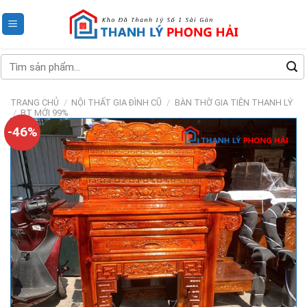
Skip
to
content
Tìm
kiếm:
TRANG CHỦ
/
NỘI THẤT GIA ĐÌNH CŨ
/
BÀN THỜ GIA TIÊN THANH LÝ
/
BT MỚI 99%
-46%