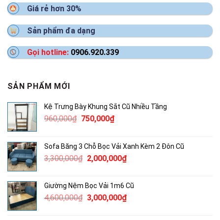
Giá rẻ hơn 30%
Sản phẩm đa dạng
Gọi hotline:
0906.920.339
SẢN PHẨM MỚI
Kệ Trưng Bày Khung Sắt Cũ Nhiều Tầng
Giá
Giá
960,000
₫
750,000
₫
gốc
hiện
là:
tại
Sofa Băng 3 Chỗ Bọc Vải Xanh Kèm 2 Đôn Cũ
960,000₫.
là:
Giá
Giá
3,300,000
₫
2,000,000
₫
750,000₫.
gốc
hiện
là:
tại
Giường Nệm Bọc Vải 1m6 Cũ
3,300,000₫.
là:
Giá
Giá
4,600,000
₫
3,000,000
₫
2,000,000₫.
gốc
hiện
là:
tại