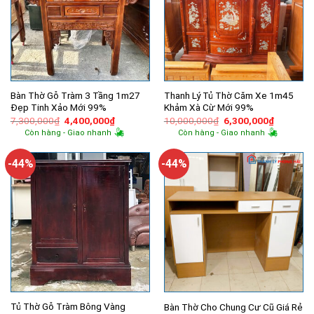
Bàn Thờ Gỗ Tràm 3 Tầng 1m27
Thanh Lý Tủ Thờ Căm Xe 1m45
Đẹp Tinh Xảo Mới 99%
Khảm Xà Cừ Mới 99%
Giá
Giá
Giá
Giá
7,300,000
₫
4,400,000
₫
10,000,000
₫
6,300,000
₫
gốc
hiện
gốc
hiện
Còn hàng - Giao nhanh
Còn hàng - Giao nhanh
là:
tại
là:
tại
7,300,000₫.
là:
10,000,000₫.
là:
4,400,000₫.
6,300,00
-44%
-44%
Tủ Thờ Gỗ Tràm Bông Vàng
Bàn Thờ Cho Chung Cư Cũ Giá Rẻ