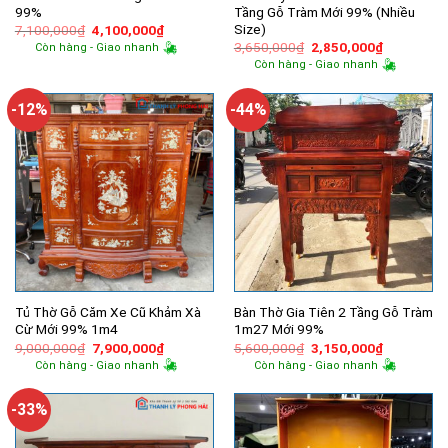
99%
Tầng Gỗ Tràm Mới 99% (Nhiều
Size)
Giá
Giá
7,100,000
₫
4,100,000
₫
gốc
hiện
Giá
Giá
3,650,000
₫
2,850,000
₫
Còn hàng - Giao nhanh
là:
tại
gốc
hiện
Còn hàng - Giao nhanh
7,100,000₫.
là:
là:
tại
4,100,000₫.
3,650,000₫.
là:
2,850,000
-12%
-44%
Tủ Thờ Gỗ Căm Xe Cũ Khảm Xà
Bàn Thờ Gia Tiên 2 Tầng Gỗ Tràm
Cừ Mới 99% 1m4
1m27 Mới 99%
Giá
Giá
Giá
Giá
9,000,000
₫
7,900,000
₫
5,600,000
₫
3,150,000
₫
gốc
hiện
gốc
hiện
Còn hàng - Giao nhanh
Còn hàng - Giao nhanh
là:
tại
là:
tại
9,000,000₫.
là:
5,600,000₫.
là:
7,900,000₫.
3,150,000
-33%