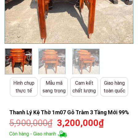
Hình chụp
Mẫu mã
Cam kết
Giao hàng
thực tế
sang trọng
chất lượng
toàn quốc
Thanh Lý Kệ Thờ 1m07 Gỗ Tràm 3 Tầng Mới 99%
Giá
Giá
5,900,000
₫
3,200,000
₫
gốc
hiện
Còn hàng - Giao nhanh