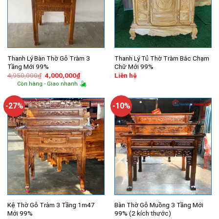
Thanh Lý Bàn Thờ Gỗ Tràm 3
Thanh Lý Tủ Thờ Tràm Bắc Chạm
Tầng Mới 99%
Chữ Mới 99%
Giá
Giá
4,950,000
₫
4,000,000
₫
Liên hệ
gốc
hiện
Còn hàng - Giao nhanh
là:
tại
4,950,000₫.
là:
4,000,000₫.
-27%
-10%
Kệ Thờ Gỗ Tràm 3 Tầng 1m47
Bàn Thờ Gỗ Muồng 3 Tầng Mới
Mới 99%
99% (2 kích thước)