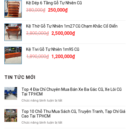
Kệ Dép 6 Tầng Gỗ Tự Nhiên Cũ
4,600,000₫.
là:
Giá
Giá
380,000
₫
250,000
₫
3,000,000₫.
gốc
hiện
là:
tại
Kệ Thờ Gỗ Tự Nhiên 1m27 Cũ Chạm Khắc Cổ Điển
380,000₫.
là:
Giá
Giá
3,800,000
₫
2,500,000
₫
250,000₫.
gốc
hiện
là:
tại
Kệ Tivi Gỗ Tự Nhiên 1m95 Cũ
3,800,000₫.
là:
Giá
Giá
1,890,000
₫
1,200,000
₫
2,500,000₫.
gốc
hiện
là:
tại
1,890,000₫.
là:
TIN TỨC MỚI
1,200,000₫.
Top 4 Địa Chỉ Chuyên Mua Bán Xe Ba Gác Cũ, Xe Lôi Cũ
Tại TP.HCM
ở
Chức năng bình luận bị tắt
Top
4
Top 10 Chỗ Thu Mua Sách Cũ, Truyện Tranh, Tạp Chí Giá
Địa
Cao Tại TPHCM
Chỉ
ở
Chức năng bình luận bị tắt
Chuyên
Top
Mua