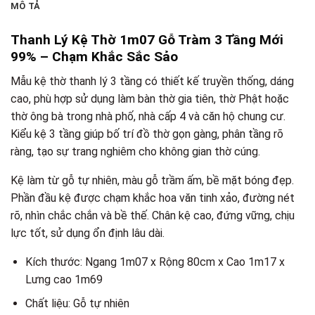
MÔ TẢ
Thanh Lý Kệ Thờ 1m07 Gỗ Tràm 3 Tầng Mới
99% – Chạm Khắc Sắc Sảo
Mẫu kệ thờ thanh lý 3 tầng có thiết kế truyền thống, dáng
cao, phù hợp sử dụng làm bàn thờ gia tiên, thờ Phật hoặc
thờ ông bà trong nhà phố, nhà cấp 4 và căn hộ chung cư.
Kiểu kệ 3 tầng giúp bố trí đồ thờ gọn gàng, phân tầng rõ
ràng, tạo sự trang nghiêm cho không gian thờ cúng.
Kệ làm từ gỗ tự nhiên, màu gỗ trầm ấm, bề mặt bóng đẹp.
Phần đầu kệ được chạm khắc hoa văn tinh xảo, đường nét
rõ, nhìn chắc chắn và bề thế. Chân kệ cao, đứng vững, chịu
lực tốt, sử dụng ổn định lâu dài.
Kích thước: Ngang 1m07 x Rộng 80cm x Cao 1m17 x
Lưng cao 1m69
Chất liệu: Gỗ tự nhiên