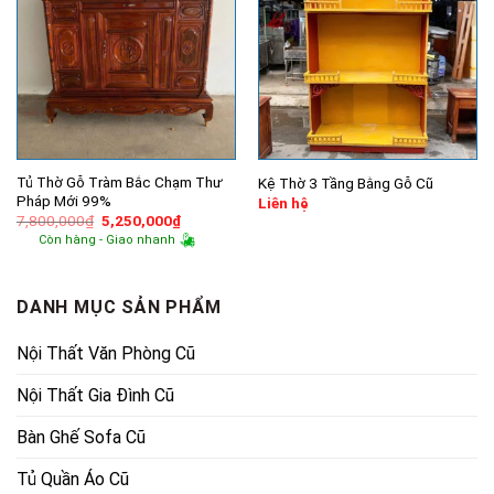
Tủ Thờ Gỗ Tràm Bắc Chạm Thư
Kệ Thờ 3 Tầng Bằng Gỗ Cũ
Pháp Mới 99%
Liên hệ
Giá
Giá
7,800,000
₫
5,250,000
₫
gốc
hiện
Còn hàng - Giao nhanh
là:
tại
7,800,000₫.
là:
5,250,000₫.
DANH MỤC SẢN PHẨM
Nội Thất Văn Phòng Cũ
Nội Thất Gia Đình Cũ
Bàn Ghế Sofa Cũ
Tủ Quần Áo Cũ