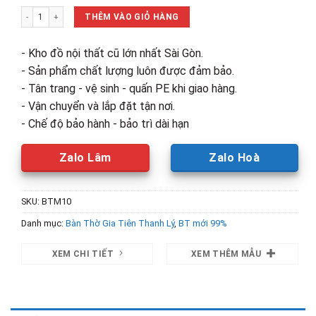
là:
tại
Thanh Lý Kệ Thờ 1m07 Gỗ Tràm 3 Tầng Mới 99% số lượng
5,900,000₫.
là:
THÊM VÀO GIỎ HÀNG
3,200,00
- Kho đồ nội thất cũ lớn nhất Sài Gòn.
- Sản phẩm chất lượng luôn được đảm bảo.
- Tân trang - vệ sinh - quấn PE khi giao hàng.
- Vận chuyển và lắp đặt tận nơi.
- Chế độ bảo hành - bảo trì dài hạn
Zalo Lâm
Zalo Hoà
SKU:
BTM10
Danh mục:
Bàn Thờ Gia Tiên Thanh Lý
,
BT mới 99%
XEM CHI TIẾT
XEM THÊM MẪU