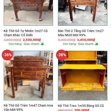
Kệ Thờ Gỗ Tự Nhiên 1m27 Cũ
Bàn Thờ 2 Tầng Gỗ Tràm 1m27
Chạm Khắc Cổ Điển
Màu Nhớt Mới 99%
Giá
Giá
Giá
Giá
3,800,000
₫
2,500,000
₫
5,400,000
₫
3,450,000
₫
gốc
hiện
gốc
hiện
Còn hàng - Giao nhanh
Còn hàng - Giao nhanh
là:
tại
là:
tại
3,800,000₫.
là:
5,400,000₫.
là:
2,500,000₫.
3,450,000
-36%
-38%
Kệ Thờ Gỗ Tràm 1m47 Chạm Hoa
Kệ Thờ Treo 1m35 Bằng Gỗ Cũ
Văn Mới 99%
Giá
Giá
480,000
₫
300,000
₫