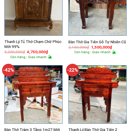
Thanh Lý Tủ Thờ Chạm Chữ Phúc
Bàn Thờ Gia Tiên Gỗ Tự Nhiên Cũ
Mới 99%
Giá
Giá
2,100,000
₫
1,500,000
₫
gốc
hiện
Giá
Giá
5,200,000
₫
4,750,000
₫
Còn hàng - Giao nhanh
là:
tại
gốc
hiện
Còn hàng - Giao nhanh
2,100,000₫.
là:
là:
tại
1,500,000
5,200,000₫.
là:
4,750,000₫.
-42%
-22%
Bàn Thờ Tràm 3 Tầng 1m27 Mới
Thanh Lý Bàn Thờ Gia Tiên 2