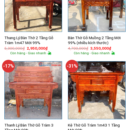
Thang Lý Bàn Thờ 2 Tầng Gỗ
Bàn Thờ Gỗ Muồng 2 Tầng Mới
Tràm 1m47 Mới 99%
99% (nhiều kích thước)
Giá
Giá
Giá
Giá
5,300,000
₫
2,950,000
₫
4,700,000
₫
3,550,000
₫
gốc
hiện
gốc
hiện
Còn hàng - Giao nhanh
Còn hàng - Giao nhanh
là:
tại
là:
tại
5,300,000₫.
là:
4,700,000₫.
là:
2,950,000₫.
3,550,000
-17%
-31%
Thanh Lý Bàn Thờ Gỗ Tràm 3
Kệ Thờ Gỗ Tràm 1m43 1 Tầng
Tầng Mới 99%
Mới 99%