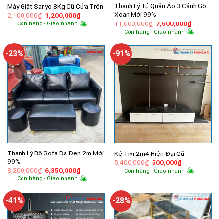
Thanh Lý Tủ Quần Áo 3 Cánh Gỗ
Máy Giặt Sanyo 8Kg Cũ Cửa Trên
Xoan Mới 99%
Giá
Giá
2,100,000
₫
1,200,000
₫
gốc
hiện
Giá
Giá
11,000,000
₫
7,500,000
₫
Còn hàng - Giao nhanh
là:
tại
gốc
hiện
Còn hàng - Giao nhanh
2,100,000₫.
là:
là:
tại
1,200,000₫.
11,000,000₫.
là:
7,500,00
-23%
-91%
Thanh Lý Bộ Sofa Da Đen 2m Mới
Kệ Tivi 2m4 Hiện Đại Cũ
99%
Giá
Giá
5,400,000
₫
500,000
₫
gốc
hiện
Giá
Giá
8,200,000
₫
6,350,000
₫
Còn hàng - Giao nhanh
là:
tại
gốc
hiện
Còn hàng - Giao nhanh
5,400,000₫.
là:
là:
tại
500,000₫.
8,200,000₫.
là:
6,350,000₫.
-41%
-28%