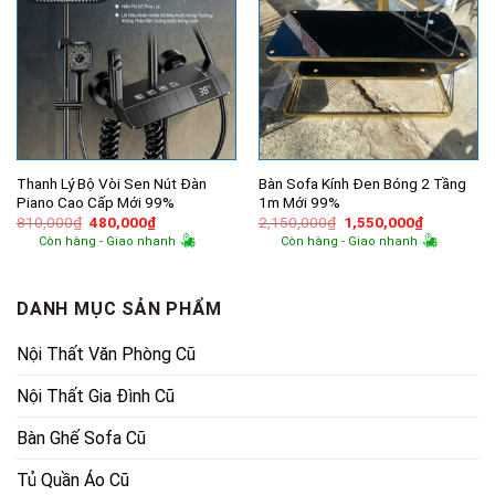
Thanh Lý Bộ Vòi Sen Nút Đàn
Bàn Sofa Kính Đen Bóng 2 Tầng
Piano Cao Cấp Mới 99%
1m Mới 99%
Giá
Giá
Giá
Giá
810,000
₫
480,000
₫
2,150,000
₫
1,550,000
₫
gốc
hiện
gốc
hiện
Còn hàng - Giao nhanh
Còn hàng - Giao nhanh
là:
tại
là:
tại
810,000₫.
là:
2,150,000₫.
là:
480,000₫.
1,550,000
DANH MỤC SẢN PHẨM
Nội Thất Văn Phòng Cũ
Nội Thất Gia Đình Cũ
Bàn Ghế Sofa Cũ
Tủ Quần Áo Cũ