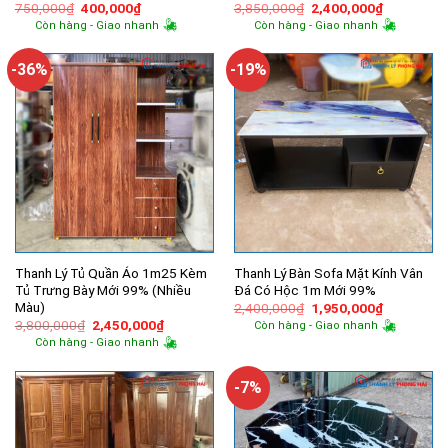
Giá
Giá
Giá
Giá
750,000
₫
400,000
₫
3,850,000
₫
2,400,000
₫
gốc
hiện
gốc
hiện
Còn hàng - Giao nhanh
Còn hàng - Giao nhanh
là:
tại
là:
tại
750,000₫.
là:
3,850,000₫.
là:
400,000₫.
2,400,000
-36%
-19%
Thanh Lý Tủ Quần Áo 1m25 Kèm
Thanh Lý Bàn Sofa Mặt Kính Vân
Tủ Trưng Bày Mới 99% (Nhiều
Đá Có Hộc 1m Mới 99%
Màu)
Giá
Giá
2,400,000
₫
1,950,000
₫
gốc
hiện
Giá
Giá
3,800,000
₫
2,450,000
₫
Còn hàng - Giao nhanh
là:
tại
gốc
hiện
Còn hàng - Giao nhanh
2,400,000₫.
là:
là:
tại
1,950,000
3,800,000₫.
là:
2,450,000₫.
-7%