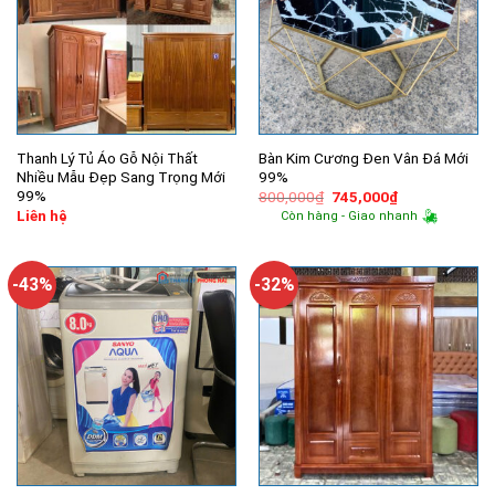
Thanh Lý Tủ Áo Gỗ Nội Thất
Bàn Kim Cương Đen Vân Đá Mới
Nhiều Mẫu Đẹp Sang Trọng Mới
99%
99%
Giá
Giá
800,000
₫
745,000
₫
gốc
hiện
Liên hệ
Còn hàng - Giao nhanh
là:
tại
800,000₫.
là:
745,000₫.
-43%
-32%