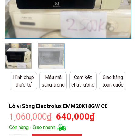
Hình chụp
Mẫu mã
Cam kết
Giao hàng
thực tế
sang trọng
chất lượng
toàn quốc
Lò vi Sóng Electrolux EMM20K18GW Cũ
Giá
Giá
1,060,000
₫
640,000
₫
gốc
hiện
Còn hàng - Giao nhanh
là:
tại