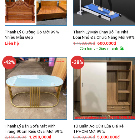
Thanh Lý Giường Gỗ Mới 99%
Thanh Lý Máy Chạy Bộ Tại Nhà
Nhiều Mẫu Đẹp
Loại Nhỏ Đa Chức Năng Mới 99%
Giá
Giá
Liên hệ
1,150,000
₫
600,000
₫
gốc
hiện
Còn hàng - Giao nhanh
là:
tại
1,150,000₫.
là:
600,000₫.
-42%
-38%
Thanh Lý Bàn Sofa Mặt Kính
Tủ Quần Áo Cửa Lùa Giá Rẻ
Trắng 90cm Kiểu Oval Mới 99%
TPHCM Mới 99%
Giá
Giá
Giá
Giá
2,150,000
₫
1,250,000
₫
8,000,000
₫
5,000,000
₫