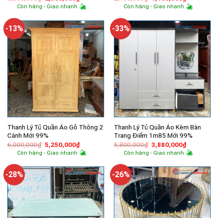
gốc
hiện
gốc
hiện
Còn hàng - Giao nhanh
Còn hàng - Giao nhanh
là:
tại
là:
tại
3,550,000₫.
là:
2,400,000₫.
là:
2,300,000₫.
1,400,000
-13%
-33%
Thanh Lý Tủ Quần Áo Gỗ Thông 2
Thanh Lý Tủ Quần Áo Kèm Bàn
Cánh Mới 99%
Trang Điểm 1m85 Mới 99%
Giá
Giá
Giá
Giá
6,000,000
₫
5,250,000
₫
5,800,000
₫
3,880,000
₫
gốc
hiện
gốc
hiện
Còn hàng - Giao nhanh
Còn hàng - Giao nhanh
là:
tại
là:
tại
6,000,000₫.
là:
5,800,000₫.
là:
5,250,000₫.
3,880,000
-28%
-26%