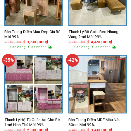
Bàn Trang Điểm Màu Đẹp Giá Rẻ
Thanh Lý Bộ Sofa Bed Nhung
Mới 99%
Vàng 2m6 Mới 99%
Giá
Giá
Giá
Giá
2,100,000
₫
1,500,000
₫
6,700,000
₫
4,490,000
₫
gốc
hiện
gốc
hiện
Còn hàng - Giao nhanh
Còn hàng - Giao nhanh
là:
tại
là:
tại
2,100,000₫.
là:
6,700,000₫.
là:
1,500,000₫.
4,490,000
-35%
-42%
Thanh Lý Hệ Tủ Quần Áo Cho Bé
Bàn Trang Điểm MDF Màu Nâu
1m6 Hình Thú Mới 99%
60cm Mới 99%
Giá
Giá
Giá
Giá
3,550,000
₫
2,300,000
₫
2,400,000
₫
1,400,000
₫