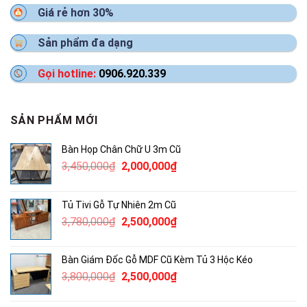
Giá rẻ hơn 30%
Sản phẩm đa dạng
Gọi hotline:
0906.920.339
SẢN PHẨM MỚI
Bàn Họp Chân Chữ U 3m Cũ
Giá
Giá
3,450,000
₫
2,000,000
₫
gốc
hiện
là:
tại
Tủ Tivi Gỗ Tự Nhiên 2m Cũ
3,450,000₫.
là:
Giá
Giá
3,780,000
₫
2,500,000
₫
2,000,000₫.
gốc
hiện
là:
tại
Bàn Giám Đốc Gỗ MDF Cũ Kèm Tủ 3 Hộc Kéo
3,780,000₫.
là:
Giá
Giá
3,800,000
₫
2,500,000
₫
2,500,000₫.
gốc
hiện
là:
tại