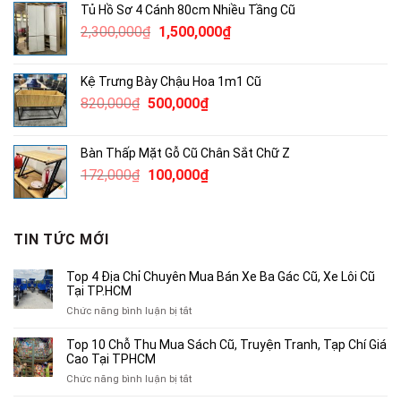
Tủ Hồ Sơ 4 Cánh 80cm Nhiều Tầng Cũ
3,800,000₫.
là:
Giá
Giá
2,300,000
₫
1,500,000
₫
2,500,000₫.
gốc
hiện
là:
tại
Kệ Trưng Bày Chậu Hoa 1m1 Cũ
2,300,000₫.
là:
Giá
Giá
820,000
₫
500,000
₫
1,500,000₫.
gốc
hiện
là:
tại
Bàn Thấp Mặt Gỗ Cũ Chân Sắt Chữ Z
820,000₫.
là:
Giá
Giá
172,000
₫
100,000
₫
500,000₫.
gốc
hiện
là:
tại
172,000₫.
là:
TIN TỨC MỚI
100,000₫.
Top 4 Địa Chỉ Chuyên Mua Bán Xe Ba Gác Cũ, Xe Lôi Cũ
Tại TP.HCM
ở
Chức năng bình luận bị tắt
Top
4
Top 10 Chỗ Thu Mua Sách Cũ, Truyện Tranh, Tạp Chí Giá
Địa
Cao Tại TPHCM
Chỉ
ở
Chức năng bình luận bị tắt
Chuyên
Top