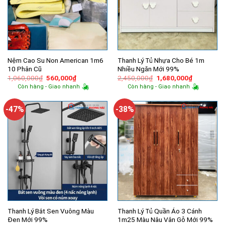
Nệm Cao Su Non American 1m6
Thanh Lý Tủ Nhựa Cho Bé 1m
10 Phân Cũ
Nhiều Ngăn Mới 99%
Giá
Giá
Giá
Giá
1,060,000
₫
560,000
₫
2,450,000
₫
1,680,000
₫
gốc
hiện
gốc
hiện
Còn hàng - Giao nhanh
Còn hàng - Giao nhanh
là:
tại
là:
tại
1,060,000₫.
là:
2,450,000₫.
là:
560,000₫.
1,680,000
-47%
-38%
Thanh Lý Bắt Sen Vuông Màu
Thanh Lý Tủ Quần Áo 3 Cánh
Đen Mới 99%
1m25 Màu Nâu Vân Gỗ Mới 99%