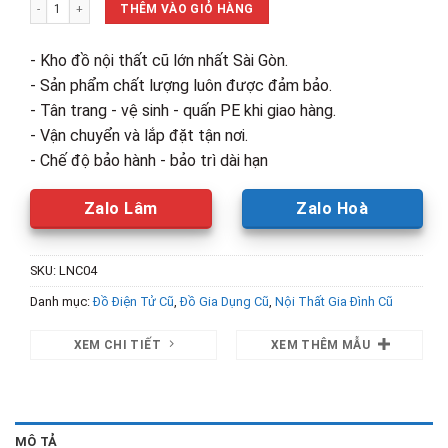
Lò vi Sóng Electrolux EMM20K18GW Cũ số lượng
1,060,000₫.
là:
THÊM VÀO GIỎ HÀNG
640,000₫.
- Kho đồ nội thất cũ lớn nhất Sài Gòn.
- Sản phẩm chất lượng luôn được đảm bảo.
- Tân trang - vệ sinh - quấn PE khi giao hàng.
- Vận chuyển và lắp đặt tận nơi.
- Chế độ bảo hành - bảo trì dài hạn
Zalo Lâm
Zalo Hoà
SKU:
LNC04
Danh mục:
Đồ Điện Tử Cũ
,
Đồ Gia Dụng Cũ
,
Nội Thất Gia Đình Cũ
XEM CHI TIẾT
XEM THÊM MẪU
MÔ TẢ