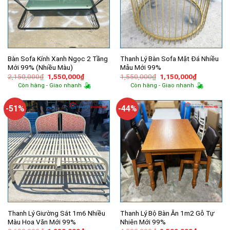
Bàn Sofa Kính Xanh Ngọc 2 Tầng
Thanh Lý Bàn Sofa Mặt Đá Nhiều
Mới 99% (Nhiều Màu)
Mẫu Mới 99%
Giá
Giá
Giá
Giá
2,150,000
₫
1,550,000
₫
1,550,000
₫
1,150,000
₫
gốc
hiện
gốc
hiện
Còn hàng - Giao nhanh
Còn hàng - Giao nhanh
là:
tại
là:
tại
2,150,000₫.
là:
1,550,000₫.
là:
1,550,000₫.
1,150,000
-51%
-44%
Thanh Lý Giường Sắt 1m6 Nhiều
Thanh Lý Bộ Bàn Ăn 1m2 Gỗ Tự
Màu Hoa Văn Mới 99%
Nhiên Mới 99%