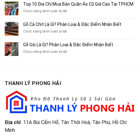
Mua
10
Top 10 Địa Chỉ Mua Bán Quần Áo Cũ Giá Cao Tại TPHCM
Bán
Chỗ
Xe
ở
Chức năng bình luận bị tắt
Thu
Ba
Top
Mua
Gác
10
Gỗ Cà Chít Là Gì? Phân Loại & Đặc Điểm Nhận Biết
Sách
Cũ,
Địa
Cũ,
ở
Chức năng bình luận bị tắt
Xe
Chỉ
Truyện
Gỗ
Lôi
Mua
Tranh,
Cà
Cũ
Bán
Gỗ Gội Là Gì? Phân Loại & Đặc Điểm Nhận Biết
Tạp
Chít
Tại
Quần
Chí
ở
Chức năng bình luận bị tắt
Là
TP.HCM
Áo
Giá
Gỗ
Gì?
Cũ
Cao
Gội
Phân
Giá
Tại
Là
Loại
Cao
TPHCM
Gì?
&
Tại
Phân
Đặc
TPHCM
THANH LÝ PHONG HẢI
Loại
Điểm
&
Nhận
Đặc
Biết
Điểm
Nhận
Biết
Địa chỉ
: 11A Bùi Cẩm Hổ, Tân Thới Hoà, Tân Phú, Hồ Chí
Minh