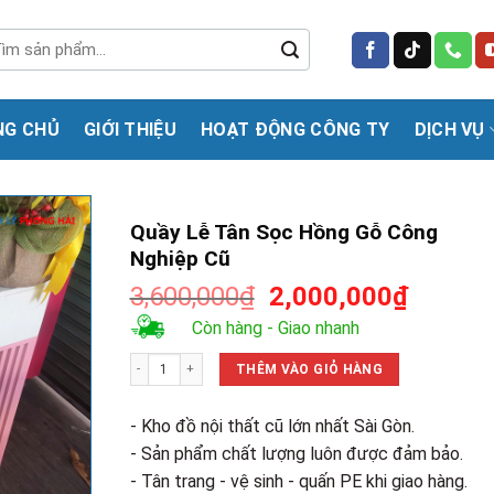
m
m:
NG CHỦ
GIỚI THIỆU
HOẠT ĐỘNG CÔNG TY
DỊCH VỤ
Quầy Lễ Tân Sọc Hồng Gỗ Công
Nghiệp Cũ
Giá
Giá
3,600,000
₫
2,000,000
₫
gốc
hiện
Còn hàng - Giao nhanh
là:
tại
Quầy Lễ Tân Sọc Hồng Gỗ Công Nghiệp Cũ số lượng
3,600,000₫.
là:
THÊM VÀO GIỎ HÀNG
2,000,0
- Kho đồ nội thất cũ lớn nhất Sài Gòn.
- Sản phẩm chất lượng luôn được đảm bảo.
- Tân trang - vệ sinh - quấn PE khi giao hàng.