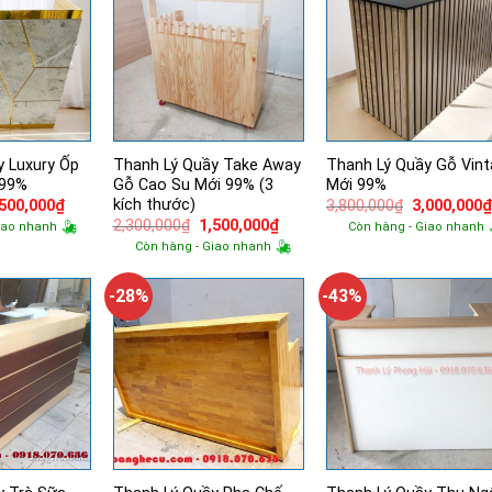
y Luxury Ốp
Thanh Lý Quầy Take Away
Thanh Lý Quầy Gỗ Vin
 99%
Gỗ Cao Su Mới 99% (3
Mới 99%
kích thước)
á
Giá
Giá
,500,000
₫
3,800,000
₫
3,000,000
ốc
hiện
gốc
Giá
Giá
2,300,000
₫
1,500,000
₫
iao nhanh
Còn hàng - Giao nhanh
tại
là:
gốc
hiện
Còn hàng - Giao nhanh
200,000₫.
là:
3,800,000₫.
là:
tại
2,500,000₫.
2,300,000₫.
là:
1,500,000₫.
-28%
-43%