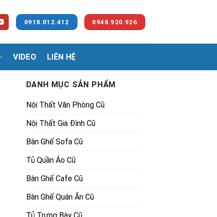
0918.012.412
0948.920.926
VIDEO
LIÊN HỆ
DANH MỤC SẢN PHẨM
Nội Thất Văn Phòng Cũ
Nội Thất Gia Đình Cũ
Bàn Ghế Sofa Cũ
Tủ Quần Áo Cũ
00₫.
Bàn Ghế Cafe Cũ
Bàn Ghế Quán Ăn Cũ
Tủ Trưng Bày Cũ