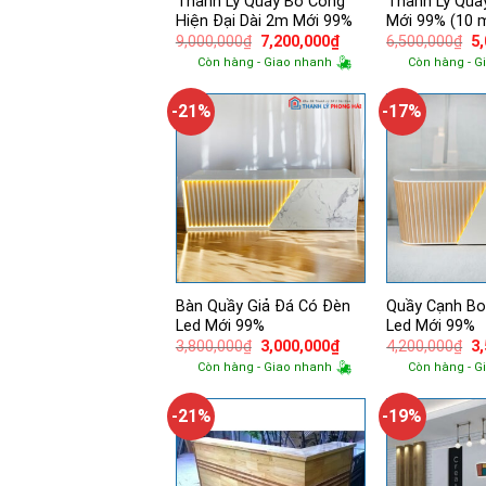
Thanh Lý Quầy Bo Cong
Thanh Lý Quầ
Hiện Đại Dài 2m Mới 99%
Mới 99% (10 
Giá
Giá
Gi
9,000,000
₫
7,200,000
₫
6,500,000
₫
5
gốc
hiện
g
Còn hàng - Giao nhanh
Còn hàng - G
là:
tại
là:
9,000,000₫.
là:
6,
7,200,000₫.
-21%
-17%
Bàn Quầy Giả Đá Có Đèn
Quầy Cạnh Bo
Led Mới 99%
Led Mới 99%
Giá
Giá
Gi
3,800,000
₫
3,000,000
₫
4,200,000
₫
3
gốc
hiện
g
Còn hàng - Giao nhanh
Còn hàng - G
là:
tại
là:
3,800,000₫.
là:
4,
3,000,000₫.
-21%
-19%