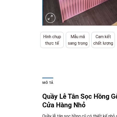
Hình chụp
Mẫu mã
Cam kết
thực tế
sang trọng
chất lượng
MÔ TẢ
Quầy Lễ Tân Sọc Hồng G
Cửa Hàng Nhỏ
Quầy lễ tân sọc hồng cũ có thiết kế nhỏ g