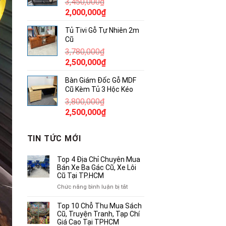
3,450,000
₫
850,000₫.
Giá
Giá
2,000,000
₫
gốc
hiện
Tủ Tivi Gỗ Tự Nhiên 2m
là:
tại
Cũ
3,450,000₫.
là:
3,780,000
₫
2,000,000₫.
Giá
Giá
2,500,000
₫
gốc
hiện
Bàn Giám Đốc Gỗ MDF
là:
tại
Cũ Kèm Tủ 3 Hộc Kéo
3,780,000₫.
là:
3,800,000
₫
2,500,000₫.
Giá
Giá
2,500,000
₫
gốc
hiện
là:
tại
TIN TỨC MỚI
3,800,000₫.
là:
2,500,000₫.
Top 4 Địa Chỉ Chuyên Mua
Bán Xe Ba Gác Cũ, Xe Lôi
Cũ Tại TP.HCM
ở
Chức năng bình luận bị tắt
Top
4
Top 10 Chỗ Thu Mua Sách
Địa
Cũ, Truyện Tranh, Tạp Chí
Chỉ
Giá Cao Tại TPHCM