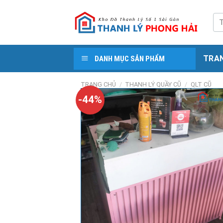
Skip
to
Tì
kiế
content
TRA
DANH MỤC SẢN PHẨM
TRANG CHỦ
/
THANH LÝ QUẦY CŨ
/
QLT CŨ
-44%