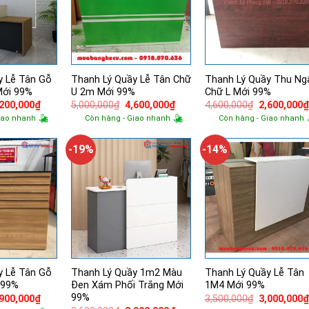
y Lễ Tân Gỗ
Thanh Lý Quầy Lễ Tân Chữ
Thanh Lý Quầy Thu Ng
Mới 99%
U 2m Mới 99%
Chữ L Mới 99%
á
Giá
Giá
Giá
Giá
,200,000
₫
5,000,000
₫
4,600,000
₫
4,600,000
₫
2,600,000
ốc
hiện
gốc
hiện
gốc
iao nhanh
Còn hàng - Giao nhanh
Còn hàng - Giao nhanh
tại
là:
tại
là:
400,000₫.
là:
5,000,000₫.
là:
4,600,000₫.
5,200,000₫.
4,600,000₫.
-19%
-14%
y Lễ Tân Gỗ
Thanh Lý Quầy 1m2 Màu
Thanh Lý Quầy Lễ Tân
 99%
Đen Xám Phối Trắng Mới
1M4 Mới 99%
99%
á
Giá
Giá
,900,000
₫
3,500,000
₫
3,000,000
ốc
hiện
gốc