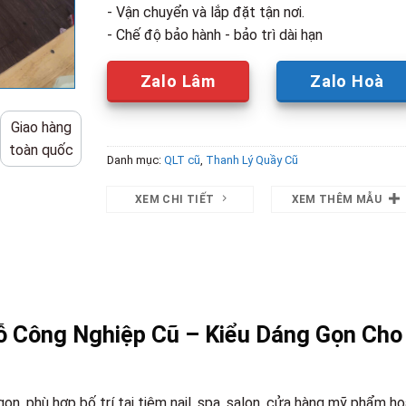
- Vận chuyển và lắp đặt tận nơi.
- Chế độ bảo hành - bảo trì dài hạn
Zalo Lâm
Zalo Hoà
Giao hàng
toàn quốc
Danh mục:
QLT cũ
,
Thanh Lý Quầy Cũ
XEM CHI TIẾT
XEM THÊM MẪU
ỗ Công Nghiệp Cũ – Kiểu Dáng Gọn Cho
ọn, phù hợp bố trí tại tiệm nail, spa, salon, cửa hàng mỹ phẩm h