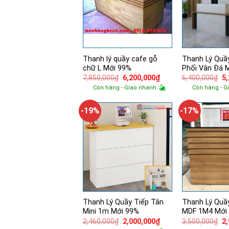
Thanh lý quầy cafe gỗ
Thanh Lý Quầ
chữ L Mới 99%
Phối Vân Đá 
Giá
Giá
Gi
7,850,000
₫
6,200,000
₫
6,400,000
₫
5
gốc
hiện
g
Còn hàng - Giao nhanh
Còn hàng - G
là:
tại
là:
7,850,000₫.
là:
6,
6,200,000₫.
-19%
-17%
Thanh Lý Quầy Tiếp Tân
Thanh Lý Quầ
Mini 1m Mới 99%
MDF 1M4 Mới
Giá
Giá
Gi
2,460,000
₫
2,000,000
₫
3,500,000
₫
2
gốc
hiện
g