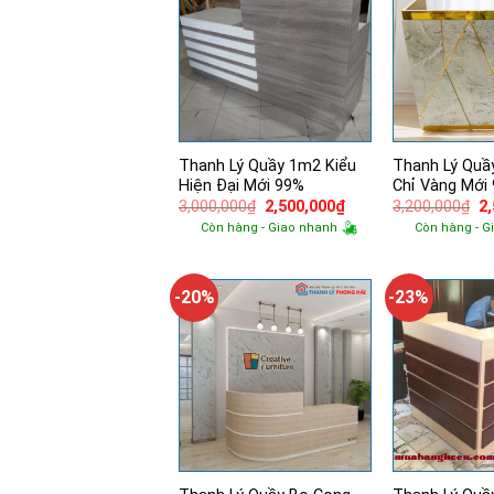
Thanh Lý Quầy 1m2 Kiểu
Thanh Lý Quầ
Hiện Đại Mới 99%
Chỉ Vàng Mới
Giá
Giá
Gi
3,000,000
₫
2,500,000
₫
3,200,000
₫
2
gốc
hiện
g
Còn hàng - Giao nhanh
Còn hàng - G
là:
tại
là:
3,000,000₫.
là:
3,
2,500,000₫.
-20%
-23%