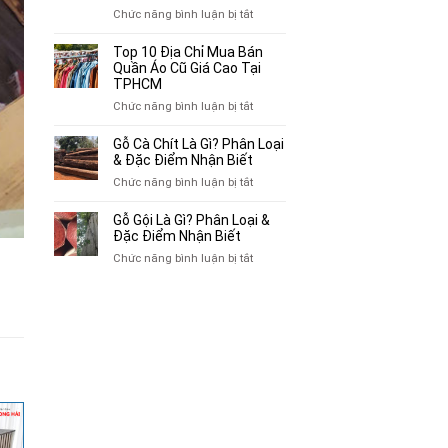
Chuyên
ở
Chức năng bình luận bị tắt
Mua
Top
Bán
10
Top 10 Địa Chỉ Mua Bán
Xe
Chỗ
Quần Áo Cũ Giá Cao Tại
Ba
Thu
TPHCM
Gác
Mua
ở
Chức năng bình luận bị tắt
Cũ,
Sách
Top
Xe
Cũ,
10
Gỗ Cà Chít Là Gì? Phân Loại
Lôi
Truyện
Địa
& Đặc Điểm Nhận Biết
Cũ
Tranh,
Chỉ
Tại
ở
Chức năng bình luận bị tắt
Tạp
Mua
TP.HCM
Gỗ
Chí
Bán
Cà
Giá
Gỗ Gội Là Gì? Phân Loại &
Quần
Chít
Đặc Điểm Nhận Biết
Cao
Áo
Là
Tại
ở
Chức năng bình luận bị tắt
Cũ
Gì?
TPHCM
Gỗ
Giá
Phân
Gội
Cao
Loại
Là
Tại
&
Gì?
TPHCM
Đặc
Phân
Điểm
Loại
Nhận
&
Biết
Đặc
Điểm
Nhận
Biết