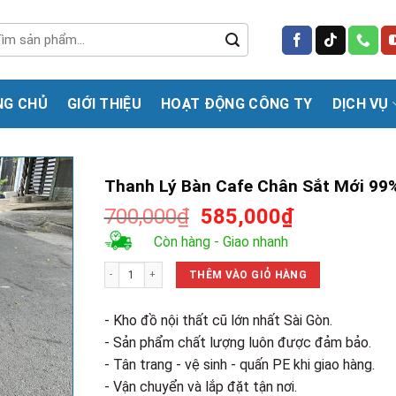
m
m:
NG CHỦ
GIỚI THIỆU
HOẠT ĐỘNG CÔNG TY
DỊCH VỤ
Thanh Lý Bàn Cafe Chân Sắt Mới 99
Giá
Giá
700,000
₫
585,000
₫
gốc
hiện
Còn hàng - Giao nhanh
là:
tại
Thanh Lý Bàn Cafe Chân Sắt Mới 99% số lượng
700,000₫.
là:
THÊM VÀO GIỎ HÀNG
585,000₫.
- Kho đồ nội thất cũ lớn nhất Sài Gòn.
- Sản phẩm chất lượng luôn được đảm bảo.
- Tân trang - vệ sinh - quấn PE khi giao hàng.
- Vận chuyển và lắp đặt tận nơi.