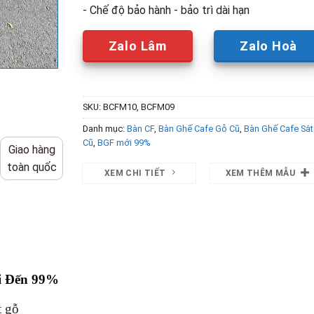
- Chế độ bảo hành - bảo trì dài hạn
Zalo Lâm
Zalo Hoà
SKU:
BCFM10, BCFM09
Danh mục:
Bàn CF
,
Bàn Ghế Cafe Gỗ Cũ
,
Bàn Ghế Cafe Sắt
Cũ
,
BGF mới 99%
Giao hàng
toàn quốc
XEM CHI TIẾT
XEM THÊM MẪU
i Đến 99%
t gỗ