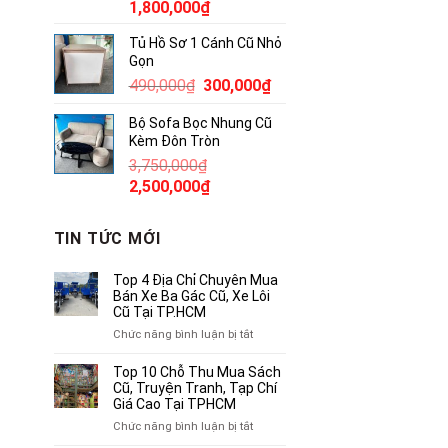
Giá
Giá
1,800,000
₫
gốc
hiện
Tủ Hồ Sơ 1 Cánh Cũ Nhỏ
là:
tại
Gọn
2,300,000₫.
là:
Giá
Giá
490,000
₫
300,000
₫
1,800,000₫.
gốc
hiện
Bộ Sofa Bọc Nhung Cũ
là:
tại
Kèm Đôn Tròn
490,000₫.
là:
3,750,000
₫
300,000₫.
Giá
Giá
2,500,000
₫
gốc
hiện
là:
tại
TIN TỨC MỚI
3,750,000₫.
là:
2,500,000₫.
Top 4 Địa Chỉ Chuyên Mua
Bán Xe Ba Gác Cũ, Xe Lôi
Cũ Tại TP.HCM
ở
Chức năng bình luận bị tắt
Top
4
Top 10 Chỗ Thu Mua Sách
Địa
Cũ, Truyện Tranh, Tạp Chí
Chỉ
Giá Cao Tại TPHCM
Chuyên
ở
Chức năng bình luận bị tắt
Mua
Top