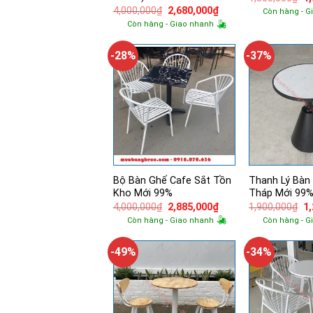
g
Giá
Giá
4,000,000
₫
2,680,000
₫
Còn hàng - G
là:
gốc
hiện
Còn hàng - Giao nhanh
1,
là:
tại
4,000,000₫.
là:
2,680,000₫.
-28%
-37%
Bộ Bàn Ghế Cafe Sắt Tồn
Thanh Lý Bàn
Kho Mới 99%
Tháp Mới 99
Giá
Giá
Gi
4,000,000
₫
2,885,000
₫
1,900,000
₫
1
gốc
hiện
g
Còn hàng - Giao nhanh
Còn hàng - G
là:
tại
là:
4,000,000₫.
là:
1,
2,885,000₫.
-49%
-34%