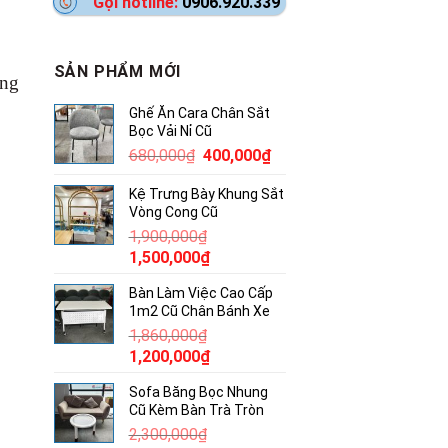
Gọi hotline:
0906.920.339
SẢN PHẨM MỚI
ắng
Ghế Ăn Cara Chân Sắt
Bọc Vải Nỉ Cũ
Giá
Giá
680,000
₫
400,000
₫
gốc
hiện
Kệ Trưng Bày Khung Sắt
là:
tại
Vòng Cong Cũ
680,000₫.
là:
1,900,000
₫
400,000₫.
Giá
Giá
1,500,000
₫
gốc
hiện
Bàn Làm Việc Cao Cấp
là:
tại
1m2 Cũ Chân Bánh Xe
1,900,000₫.
là:
1,860,000
₫
1,500,000₫.
Giá
Giá
1,200,000
₫
gốc
hiện
Sofa Băng Bọc Nhung
là:
tại
Cũ Kèm Bàn Trà Tròn
1,860,000₫.
là:
2,300,000
₫
1,200,000₫.