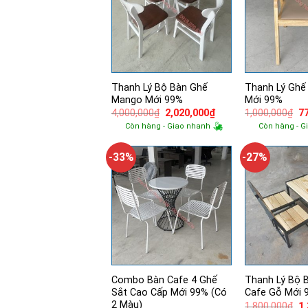
Thanh Lý Bộ Bàn Ghế
Thanh Lý Ghế
Mango Mới 99%
Mới 99%
Giá
Giá
Gi
4,000,000
₫
2,020,000
₫
1,000,000
₫
7
gốc
hiện
g
Còn hàng - Giao nhanh
Còn hàng - G
là:
tại
là:
4,000,000₫.
là:
1,
2,020,000₫.
-33%
-27%
Combo Bàn Cafe 4 Ghế
Thanh Lý Bộ 
Sắt Cao Cấp Mới 99% (Có
Cafe Gỗ Mới 
2 Màu)
Gi
1,800,000
₫
1