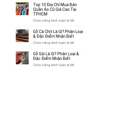
Bán
10
Top 10 Địa Chỉ Mua Bán
Xe
Chỗ
Quần Áo Cũ Giá Cao Tại
Ba
Thu
TPHCM
Gác
Mua
ở
Chức năng bình luận bị tắt
Cũ,
Sách
Top
Xe
Cũ,
10
Gỗ Cà Chít Là Gì? Phân Loại
Lôi
Truyện
Địa
& Đặc Điểm Nhận Biết
Cũ
Tranh,
Chỉ
Tại
ở
Chức năng bình luận bị tắt
Tạp
Mua
TP.HCM
Gỗ
Chí
Bán
Cà
Giá
Gỗ Gội Là Gì? Phân Loại &
Quần
Chít
Đặc Điểm Nhận Biết
Cao
Áo
Là
Tại
ở
Chức năng bình luận bị tắt
Cũ
Gì?
TPHCM
Gỗ
Giá
Phân
Gội
Cao
Loại
Là
Tại
&
Gì?
TPHCM
Đặc
Phân
Điểm
Loại
Nhận
&
Biết
Đặc
Điểm
Nhận
Biết