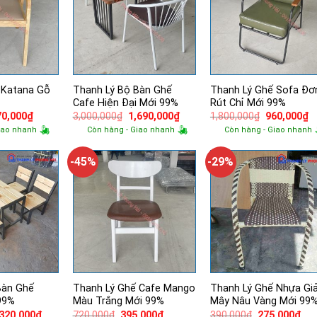
 Katana Gỗ
Thanh Lý Bộ Bàn Ghế
Thanh Lý Ghế Sofa Đơ
Cafe Hiện Đại Mới 99%
Rút Chỉ Mới 99%
á
Giá
Giá
Giá
Giá
G
70,000
₫
3,000,000
₫
1,690,000
₫
1,800,000
₫
960,000
₫
ốc
hiện
gốc
hiện
gốc
h
iao nhanh
Còn hàng - Giao nhanh
Còn hàng - Giao nhanh
tại
là:
tại
là:
tạ
000,000₫.
là:
3,000,000₫.
là:
1,800,000₫.
là
770,000₫.
1,690,000₫.
9
-45%
-29%
Bàn Ghế
Thanh Lý Ghế Cafe Mango
Thanh Lý Ghế Nhựa Gi
99%
Màu Trắng Mới 99%
Mây Nâu Vàng Mới 99
á
Giá
Giá
Giá
Giá
Giá
,320,000
₫
720,000
₫
395,000
₫
390,000
₫
275,000
₫