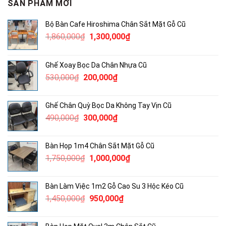
SẢN PHẨM MỚI
Bộ Bàn Cafe Hiroshima Chân Sắt Mặt Gỗ Cũ
Giá
Giá
1,860,000
₫
1,300,000
₫
gốc
hiện
là:
tại
Ghế Xoay Bọc Da Chân Nhựa Cũ
1,860,000₫.
là:
Giá
Giá
530,000
₫
200,000
₫
1,300,000₫.
gốc
hiện
là:
tại
Ghế Chân Quỳ Bọc Da Không Tay Vịn Cũ
530,000₫.
là:
Giá
Giá
490,000
₫
300,000
₫
200,000₫.
gốc
hiện
là:
tại
Bàn Họp 1m4 Chân Sắt Mặt Gỗ Cũ
490,000₫.
là:
Giá
Giá
1,750,000
₫
1,000,000
₫
300,000₫.
gốc
hiện
là:
tại
Bàn Làm Việc 1m2 Gỗ Cao Su 3 Hộc Kéo Cũ
1,750,000₫.
là:
Giá
Giá
1,450,000
₫
950,000
₫
1,000,000₫.
gốc
hiện
là:
tại