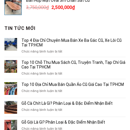
Bàn Họp Mặt Oval 3m Chân Sắt Cũ
1,450,000₫.
là:
Giá
Giá
3,750,000
₫
2,500,000
₫
950,000₫.
gốc
hiện
là:
tại
3,750,000₫.
là:
TIN TỨC MỚI
2,500,000₫.
Top 4 Địa Chỉ Chuyên Mua Bán Xe Ba Gác Cũ, Xe Lôi Cũ
Tại TP.HCM
ở
Chức năng bình luận bị tắt
Top
4
Top 10 Chỗ Thu Mua Sách Cũ, Truyện Tranh, Tạp Chí Giá
Địa
Cao Tại TPHCM
Chỉ
ở
Chức năng bình luận bị tắt
Chuyên
Top
Mua
10
Top 10 Địa Chỉ Mua Bán Quần Áo Cũ Giá Cao Tại TPHCM
Bán
Chỗ
Xe
ở
Chức năng bình luận bị tắt
Thu
Ba
Top
Mua
Gác
10
Gỗ Cà Chít Là Gì? Phân Loại & Đặc Điểm Nhận Biết
Sách
Cũ,
Địa
Cũ,
ở
Chức năng bình luận bị tắt
Xe
Chỉ
Truyện
Gỗ
Lôi
Mua
Tranh,
Cà
Cũ
Bán
Gỗ Gội Là Gì? Phân Loại & Đặc Điểm Nhận Biết
Tạp
Chít
Tại
Quần
Chí
ở
Chức năng bình luận bị tắt
Là