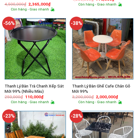
gốc
hiện
Giá
Giá
4,500,000
₫
2,365,000
₫
Còn hàng - Giao nhanh
là:
tại
gốc
hiện
Còn hàng - Giao nhanh
1,000,000₫.
là:
là:
tại
770,000₫.
4,500,000₫.
là:
2,365,000₫.
-56%
-38%
Thanh Lý Bàn Trà Chanh Xếp Sắt
Thanh Lý Bàn Ghế Cafe Chân Gỗ
Mới 99% (Nhiều Màu)
Mới 99%
Giá
Giá
Giá
Giá
250,000
₫
110,000
₫
3,200,000
₫
2,000,000
₫
gốc
hiện
gốc
hiện
Còn hàng - Giao nhanh
Còn hàng - Giao nhanh
là:
tại
là:
tại
250,000₫.
là:
3,200,000₫.
là:
110,000₫.
2,000,000
-23%
-28%