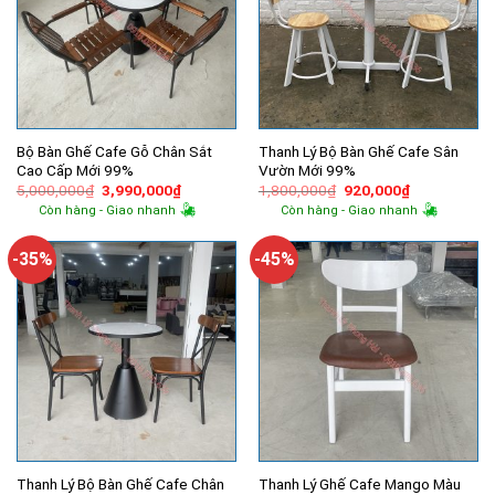
Bộ Bàn Ghế Cafe Gỗ Chân Sắt
Thanh Lý Bộ Bàn Ghế Cafe Sân
Cao Cấp Mới 99%
Vườn Mới 99%
Giá
Giá
Giá
Giá
5,000,000
₫
3,990,000
₫
1,800,000
₫
920,000
₫
gốc
hiện
gốc
hiện
Còn hàng - Giao nhanh
Còn hàng - Giao nhanh
là:
tại
là:
tại
5,000,000₫.
là:
1,800,000₫.
là:
3,990,000₫.
920,000₫.
-35%
-45%
Thanh Lý Bộ Bàn Ghế Cafe Chân
Thanh Lý Ghế Cafe Mango Màu