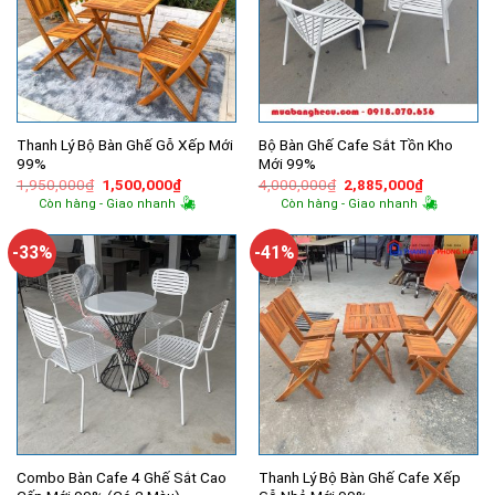
Thanh Lý Bộ Bàn Ghế Gỗ Xếp Mới
Bộ Bàn Ghế Cafe Sắt Tồn Kho
99%
Mới 99%
Giá
Giá
Giá
Giá
1,950,000
₫
1,500,000
₫
4,000,000
₫
2,885,000
₫
gốc
hiện
gốc
hiện
Còn hàng - Giao nhanh
Còn hàng - Giao nhanh
là:
tại
là:
tại
1,950,000₫.
là:
4,000,000₫.
là:
1,500,000₫.
2,885,000
-33%
-41%
Combo Bàn Cafe 4 Ghế Sắt Cao
Thanh Lý Bộ Bàn Ghế Cafe Xếp