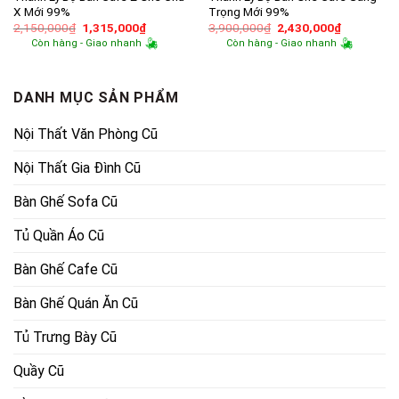
X Mới 99%
Trọng Mới 99%
Giá
Giá
Giá
Giá
2,150,000
₫
1,315,000
₫
3,900,000
₫
2,430,000
₫
gốc
hiện
gốc
hiện
Còn hàng - Giao nhanh
Còn hàng - Giao nhanh
là:
tại
là:
tại
2,150,000₫.
là:
3,900,000₫.
là:
1,315,000₫.
2,430,000
DANH MỤC SẢN PHẨM
Nội Thất Văn Phòng Cũ
Nội Thất Gia Đình Cũ
Bàn Ghế Sofa Cũ
Tủ Quần Áo Cũ
Bàn Ghế Cafe Cũ
Bàn Ghế Quán Ăn Cũ
Tủ Trưng Bày Cũ
Quầy Cũ