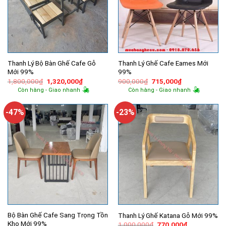
Thanh Lý Bộ Bàn Ghế Cafe Gỗ
Thanh Lý Ghế Cafe Eames Mới
Mới 99%
99%
Giá
Giá
Giá
Giá
1,800,000
₫
1,320,000
₫
900,000
₫
715,000
₫
gốc
hiện
gốc
hiện
Còn hàng - Giao nhanh
Còn hàng - Giao nhanh
là:
tại
là:
tại
1,800,000₫.
là:
900,000₫.
là:
1,320,000₫.
715,000₫.
-47%
-23%
Bộ Bàn Ghế Cafe Sang Trọng Tồn
Thanh Lý Ghế Katana Gỗ Mới 99%
Kho Mới 99%
Giá
Giá
1,000,000
₫
770,000
₫