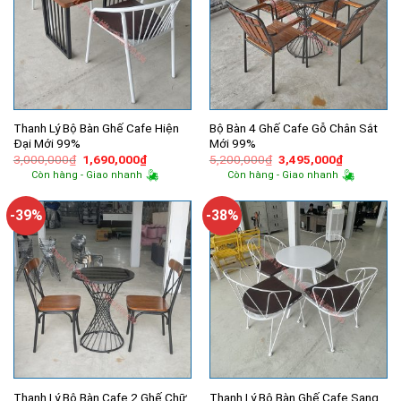
Thanh Lý Bộ Bàn Ghế Cafe Hiện
Bộ Bàn 4 Ghế Cafe Gỗ Chân Sắt
Đại Mới 99%
Mới 99%
Giá
Giá
Giá
Giá
3,000,000
₫
1,690,000
₫
5,200,000
₫
3,495,000
₫
gốc
hiện
gốc
hiện
Còn hàng - Giao nhanh
Còn hàng - Giao nhanh
là:
tại
là:
tại
3,000,000₫.
là:
5,200,000₫.
là:
1,690,000₫.
3,495,000
-39%
-38%
Thanh Lý Bộ Bàn Cafe 2 Ghế Chữ
Thanh Lý Bộ Bàn Ghế Cafe Sang