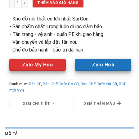
Thanh Lý Bàn Tròn Gỗ Chân Sắt Mới 99% số lượng
1,250,000₫.
là:
THÊM VÀO GIỎ HÀNG
700,000₫.
- Kho đồ nội thất cũ lớn nhất Sài Gòn.
- Sản phẩm chất lượng luôn được đảm bảo.
- Tân trang - vệ sinh - quấn PE khi giao hàng.
- Vận chuyển và lắp đặt tận nơi.
- Chế độ bảo hành - bảo trì dài hạn
Zalo Mỹ Hoa
Zalo Hoà
Danh mục:
Bàn CF
,
Bàn Ghế Cafe Gỗ Cũ
,
Bàn Ghế Cafe Sắt Cũ
,
BGF
mới 99%
XEM CHI TIẾT
XEM THÊM MẪU
MÔ TẢ