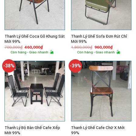
Thanh Lý Ghế Coca Gỗ Khung Sắt
Thanh Lý Ghế Sofa Đơn Rút Chỉ
Mới 99%
Mới 99%
Giá
Giá
Giá
Giá
700,000
₫
460,000
₫
1,800,000
₫
960,000
₫
gốc
hiện
gốc
hiện
Còn hàng - Giao nhanh
Còn hàng - Giao nhanh
là:
tại
là:
tại
700,000₫.
là:
1,800,000₫.
là:
460,000₫.
960,000₫.
-38%
-39%
Thanh Lý Bộ Bàn Ghế Cafe Xếp
Thanh Lý Ghế Cafe Chữ X Mới
Mới 99%
99%