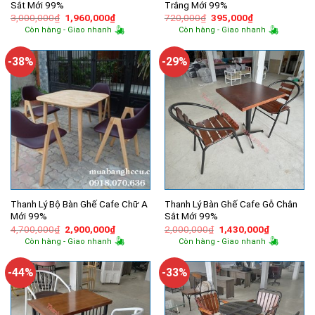
Sắt Mới 99%
Trắng Mới 99%
Giá
Giá
Giá
Giá
3,000,000
₫
1,960,000
₫
720,000
₫
395,000
₫
gốc
hiện
gốc
hiện
Còn hàng - Giao nhanh
Còn hàng - Giao nhanh
là:
tại
là:
tại
3,000,000₫.
là:
720,000₫.
là:
1,960,000₫.
395,000₫.
-38%
-29%
Thanh Lý Bộ Bàn Ghế Cafe Chữ A
Thanh Lý Bàn Ghế Cafe Gỗ Chân
Mới 99%
Sắt Mới 99%
Giá
Giá
Giá
Giá
4,700,000
₫
2,900,000
₫
2,000,000
₫
1,430,000
₫
gốc
hiện
gốc
hiện
Còn hàng - Giao nhanh
Còn hàng - Giao nhanh
là:
tại
là:
tại
4,700,000₫.
là:
2,000,000₫.
là:
2,900,000₫.
1,430,000
-44%
-33%