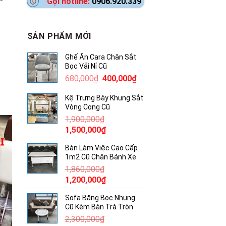
Gọi hotline:
0906.920.339
SẢN PHẨM MỚI
Ghế Ăn Cara Chân Sắt
Bọc Vải Nỉ Cũ
Giá
Giá
680,000
₫
400,000
₫
gốc
hiện
Kệ Trưng Bày Khung Sắt
là:
tại
Vòng Cong Cũ
680,000₫.
là:
1,900,000
₫
400,000₫.
Giá
Giá
1,500,000
₫
gốc
hiện
Bàn Làm Việc Cao Cấp
là:
tại
1m2 Cũ Chân Bánh Xe
1,900,000₫.
là:
1,860,000
₫
1,500,000₫.
Giá
Giá
1,200,000
₫
gốc
hiện
Sofa Băng Bọc Nhung
là:
tại
Cũ Kèm Bàn Trà Tròn
1,860,000₫.
là:
2,300,000
₫
1,200,000₫.