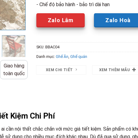
- Chế độ bảo hành - bảo trì dài hạn
Zalo Lâm
Zalo Hoà
SKU:
BBAC04
Danh mục:
Ghế Ăn
,
Ghế quán
Giao hàng
XEM CHI TIẾT
XEM THÊM MẪU
toàn quốc
ết Kiệm Chi Phí
ai cần nội thất chắc chắn với mức giá tiết kiệm. Sản phẩm có k
 dễ sử dụng cho nhiều mục đích khác nhau. Dù đã qua sử dụng, gh