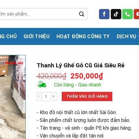
m
m:
NG CHỦ
GIỚI THIỆU
HOẠT ĐỘNG CÔNG TY
DỊCH VỤ
Thanh Lý Ghế Gỗ Cũ Giá Siêu Rẻ
Giá
Giá
420,000
₫
250,000
₫
gốc
hiện
Còn hàng - Giao nhanh
là:
tại
Thanh Lý Ghế Gỗ Cũ Giá Siêu Rẻ số lượng
420,000₫.
là:
THÊM VÀO GIỎ HÀNG
250,000₫.
- Kho đồ nội thất cũ lớn nhất Sài Gòn.
- Sản phẩm chất lượng luôn được đảm bảo.
- Tân trang - vệ sinh - quấn PE khi giao hàng.
- Vận chuyển và lắp đặt tận nơi.