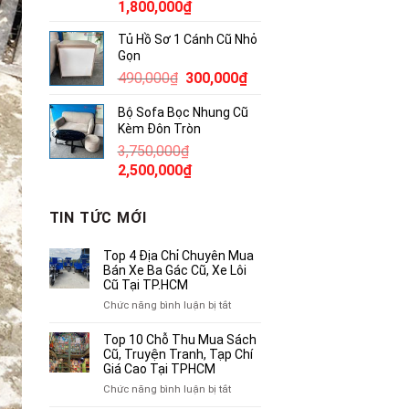
Giá
Giá
1,800,000
₫
gốc
hiện
Tủ Hồ Sơ 1 Cánh Cũ Nhỏ
là:
tại
Gọn
2,300,000₫.
là:
Giá
Giá
490,000
₫
300,000
₫
1,800,000₫.
gốc
hiện
Bộ Sofa Bọc Nhung Cũ
là:
tại
Kèm Đôn Tròn
490,000₫.
là:
3,750,000
₫
300,000₫.
Giá
Giá
2,500,000
₫
gốc
hiện
là:
tại
TIN TỨC MỚI
3,750,000₫.
là:
2,500,000₫.
Top 4 Địa Chỉ Chuyên Mua
Bán Xe Ba Gác Cũ, Xe Lôi
Cũ Tại TP.HCM
ở
Chức năng bình luận bị tắt
Top
4
Top 10 Chỗ Thu Mua Sách
Địa
Cũ, Truyện Tranh, Tạp Chí
Chỉ
Giá Cao Tại TPHCM
Chuyên
ở
Chức năng bình luận bị tắt
Mua
Top