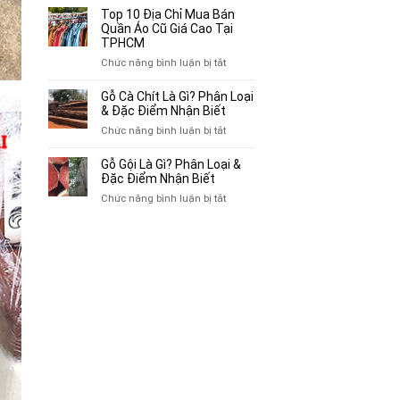
Bán
10
Top 10 Địa Chỉ Mua Bán
Xe
Chỗ
Quần Áo Cũ Giá Cao Tại
Ba
Thu
TPHCM
Gác
Mua
ở
Chức năng bình luận bị tắt
Cũ,
Sách
Top
Xe
Cũ,
10
Gỗ Cà Chít Là Gì? Phân Loại
Lôi
Truyện
Địa
& Đặc Điểm Nhận Biết
Cũ
Tranh,
Chỉ
Tại
ở
Chức năng bình luận bị tắt
Tạp
Mua
TP.HCM
Gỗ
Chí
Bán
Cà
Giá
Gỗ Gội Là Gì? Phân Loại &
Quần
Chít
Đặc Điểm Nhận Biết
Cao
Áo
Là
Tại
ở
Chức năng bình luận bị tắt
Cũ
Gì?
TPHCM
Gỗ
Giá
Phân
Gội
Cao
Loại
Là
Tại
&
Gì?
TPHCM
Đặc
Phân
Điểm
Loại
Nhận
&
Biết
Đặc
Điểm
Nhận
Biết