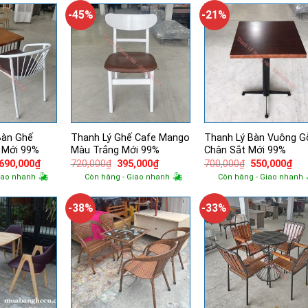
2,915,000₫.
1,150,000₫.
475
-45%
-21%
Bàn Ghế
Thanh Lý Ghế Cafe Mango
Thanh Lý Bàn Vuông G
i Mới 99%
Màu Trắng Mới 99%
Chân Sắt Mới 99%
á
Giá
Giá
Giá
Giá
Giá
,690,000
₫
720,000
₫
395,000
₫
700,000
₫
550,000
₫
ốc
hiện
gốc
hiện
gốc
hiệ
iao nhanh
Còn hàng - Giao nhanh
Còn hàng - Giao nhanh
tại
là:
tại
là:
tại
000,000₫.
là:
720,000₫.
là:
700,000₫.
là:
1,690,000₫.
395,000₫.
550
-38%
-33%