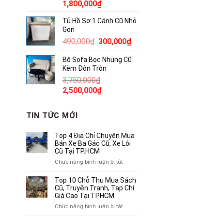
Giá
Giá
1,800,000
₫
gốc
hiện
Tủ Hồ Sơ 1 Cánh Cũ Nhỏ
là:
tại
Gọn
2,300,000₫.
là:
Giá
Giá
490,000
₫
300,000
₫
1,800,000₫.
gốc
hiện
Bộ Sofa Bọc Nhung Cũ
là:
tại
Kèm Đôn Tròn
490,000₫.
là:
3,750,000
₫
300,000₫.
Giá
Giá
2,500,000
₫
gốc
hiện
là:
tại
TIN TỨC MỚI
3,750,000₫.
là:
2,500,000₫.
Top 4 Địa Chỉ Chuyên Mua
Bán Xe Ba Gác Cũ, Xe Lôi
Cũ Tại TP.HCM
ở
Chức năng bình luận bị tắt
Top
4
Top 10 Chỗ Thu Mua Sách
Địa
Cũ, Truyện Tranh, Tạp Chí
Chỉ
Giá Cao Tại TPHCM
Chuyên
ở
Chức năng bình luận bị tắt
Mua
Top