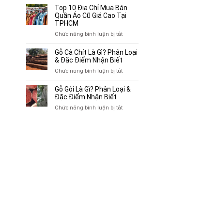
Bán
10
Top 10 Địa Chỉ Mua Bán
Xe
Chỗ
Quần Áo Cũ Giá Cao Tại
Ba
Thu
TPHCM
Gác
Mua
ở
Chức năng bình luận bị tắt
Cũ,
Sách
Top
Xe
Cũ,
10
Gỗ Cà Chít Là Gì? Phân Loại
Lôi
Truyện
Địa
& Đặc Điểm Nhận Biết
Cũ
Tranh,
Chỉ
Tại
ở
Chức năng bình luận bị tắt
Tạp
Mua
TP.HCM
Gỗ
Chí
Bán
Cà
Giá
Gỗ Gội Là Gì? Phân Loại &
Quần
Chít
Đặc Điểm Nhận Biết
Cao
Áo
Là
Tại
ở
Chức năng bình luận bị tắt
Cũ
Gì?
TPHCM
Gỗ
Giá
Phân
Gội
Cao
Loại
Là
Tại
&
Gì?
TPHCM
Đặc
Phân
Điểm
Loại
Nhận
&
Biết
Đặc
Điểm
Nhận
Biết