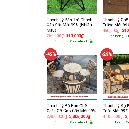
Thanh Lý Bàn Trà Chanh
Thanh Lý Ghế
Xếp Sắt Mới 99% (Nhiều
Trắng Mới 99
Màu)
Giá
450,000
₫
310
gốc
Giá
Giá
250,000
₫
110,000
₫
Còn hàng - G
là:
gốc
hiện
Còn hàng - Giao nhanh
450
là:
tại
250,000₫.
là:
110,000₫.
-42%
-29%
Thanh Lý Bộ Bàn Ghế
Thanh Lý Bộ 
Cafe Gỗ Cao Cấp Mới 99%
Cafe Mới 99%
Giá
Giá
Gi
3,950,000
₫
2,305,000
₫
4,100,000
₫
2
gốc
hiện
g
Còn hàng - Giao nhanh
Còn hàng - G
là:
tại
là:
3,950,000₫.
là:
4,