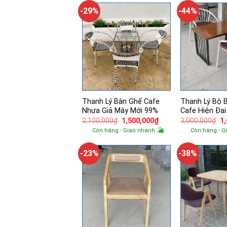
2,305,000₫.
-29%
-44%
Thanh Lý Bàn Ghế Cafe
Thanh Lý Bộ 
Nhựa Giả Mây Mới 99%
Cafe Hiện Đạ
Giá
Giá
Gi
2,100,000
₫
1,500,000
₫
3,000,000
₫
1
gốc
hiện
g
Còn hàng - Giao nhanh
Còn hàng - G
là:
tại
là:
2,100,000₫.
là:
3,
1,500,000₫.
-23%
-38%