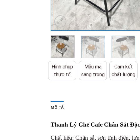
Hình chụp
Mẫu mã
Cam kết
thực tế
sang trọng
chất lượng
MÔ TẢ
Thanh Lý Ghế Cafe Chân Sắt Độ
Chất liệu: Chân sắt sơn tĩnh điện, lư