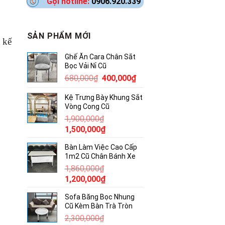
Gọi hotline:
0906.920.339
SẢN PHẨM MỚI
t kế
Ghế Ăn Cara Chân Sắt
Bọc Vải Nỉ Cũ
Giá
Giá
680,000
₫
400,000
₫
gốc
hiện
Kệ Trưng Bày Khung Sắt
là:
tại
Vòng Cong Cũ
680,000₫.
là:
1,900,000
₫
400,000₫.
Giá
Giá
1,500,000
₫
gốc
hiện
Bàn Làm Việc Cao Cấp
là:
tại
1m2 Cũ Chân Bánh Xe
1,900,000₫.
là:
1,860,000
₫
1,500,000₫.
Giá
Giá
1,200,000
₫
gốc
hiện
Sofa Băng Bọc Nhung
là:
tại
Cũ Kèm Bàn Trà Tròn
1,860,000₫.
là:
2,300,000
₫
1,200,000₫.