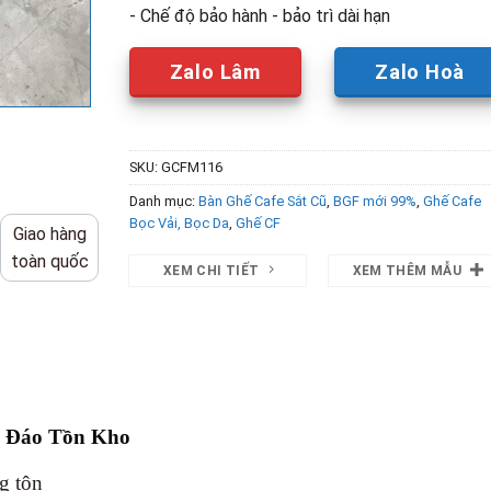
- Chế độ bảo hành - bảo trì dài hạn
Zalo Lâm
Zalo Hoà
SKU:
GCFM116
Danh mục:
Bàn Ghế Cafe Sắt Cũ
,
BGF mới 99%
,
Ghế Cafe
Bọc Vải, Bọc Da
,
Ghế CF
Giao hàng
toàn quốc
XEM CHI TIẾT
XEM THÊM MẪU
c Đáo Tồn Kho
ng tôn