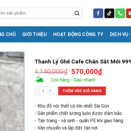
m
m:
NG CHỦ
GIỚI THIỆU
HOẠT ĐỘNG CÔNG TY
DỊCH VỤ
Thanh Lý Ghế Cafe Chân Sắt Mới 99
Giá
Giá
1,140,000
₫
570,000
₫
gốc
hiện
Còn hàng - Giao nhanh
là:
tại
Thanh Lý Ghế Cafe Chân Sắt Mới 99% số lượng
1,140,000₫.
là:
THÊM VÀO GIỎ HÀNG
570,000₫
- Kho đồ nội thất cũ lớn nhất Sài Gòn.
- Sản phẩm chất lượng luôn được đảm bảo.
- Tân trang - vệ sinh - quấn PE khi giao hàng.
- Vận chuyển và lắp đặt tận nơi.