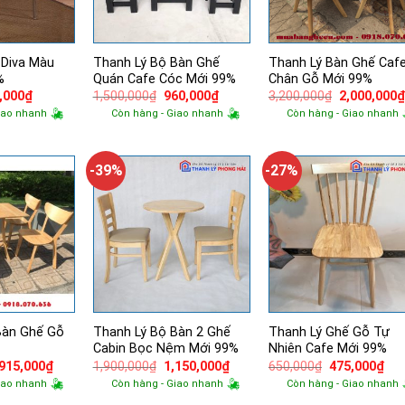
 Diva Màu
Thanh Lý Bộ Bàn Ghế
Thanh Lý Bàn Ghế Caf
%
Quán Cafe Cóc Mới 99%
Chân Gỗ Mới 99%
Giá
Giá
Giá
Giá
,000
₫
1,500,000
₫
960,000
₫
3,200,000
₫
2,000,000
hiện
gốc
hiện
gốc
iao nhanh
Còn hàng - Giao nhanh
Còn hàng - Giao nhanh
tại
là:
tại
là:
,000₫.
là:
1,500,000₫.
là:
3,200,000₫.
310,000₫.
960,000₫.
-39%
-27%
Bàn Ghế Gỗ
Thanh Lý Bộ Bàn 2 Ghế
Thanh Lý Ghế Gỗ Tự
Cabin Bọc Nệm Mới 99%
Nhiên Cafe Mới 99%
á
Giá
Giá
Giá
Giá
Giá
,915,000
₫
1,900,000
₫
1,150,000
₫
650,000
₫
475,000
₫
ốc
hiện
gốc
hiện
gốc
hiệ
iao nhanh
Còn hàng - Giao nhanh
Còn hàng - Giao nhanh
tại
là:
tại
là:
tại
100,000₫.
là:
1,900,000₫.
là:
650,000₫.
là: