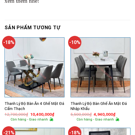
xem thêm nhé!
SẢN PHẨM TƯƠNG TỰ
-18%
-10%
Thanh Lý Bộ Bàn Ăn 4 Ghế Mặt Đá
Thanh Lý Bộ Bàn Ghế Ăn Mặt Đá
Cẩm Thạch
Nhập Khẩu
Giá
Giá
Giá
Giá
12,700,000
₫
10,400,000
₫
5,500,000
₫
4,940,000
₫
gốc
hiện
gốc
hiện
Còn hàng - Giao nhanh
Còn hàng - Giao nhanh
là:
tại
là:
tại
12,700,000₫.
là:
5,500,000₫.
là:
10,400,000₫.
4,940,000
-21%
-18%