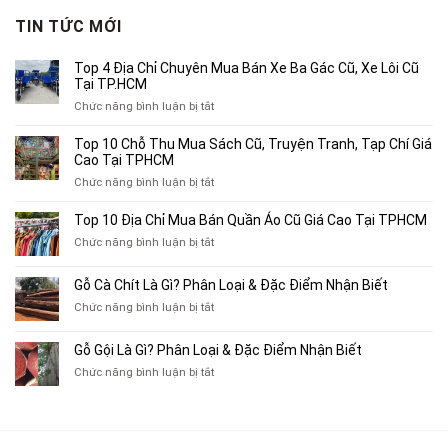
680,000₫.
là:
TIN TỨC MỚI
400,000₫.
Top 4 Địa Chỉ Chuyên Mua Bán Xe Ba Gác Cũ, Xe Lôi Cũ
Tại TP.HCM
ở
Chức năng bình luận bị tắt
Top
4
Top 10 Chỗ Thu Mua Sách Cũ, Truyện Tranh, Tạp Chí Giá
Địa
Cao Tại TPHCM
Chỉ
ở
Chức năng bình luận bị tắt
Chuyên
Top
Mua
10
Top 10 Địa Chỉ Mua Bán Quần Áo Cũ Giá Cao Tại TPHCM
Bán
Chỗ
Xe
ở
Chức năng bình luận bị tắt
Thu
Ba
Top
Mua
Gác
10
Gỗ Cà Chít Là Gì? Phân Loại & Đặc Điểm Nhận Biết
Sách
Cũ,
Địa
Cũ,
ở
Chức năng bình luận bị tắt
Xe
Chỉ
Truyện
Gỗ
Lôi
Mua
Tranh,
Cà
Cũ
Bán
Gỗ Gội Là Gì? Phân Loại & Đặc Điểm Nhận Biết
Tạp
Chít
Tại
Quần
Chí
ở
Chức năng bình luận bị tắt
Là
TP.HCM
Áo
Giá
Gỗ
Gì?
Cũ
Cao
Gội
Phân
Giá
Tại
Là
Loại
Cao
TPHCM
Gì?
&
Tại