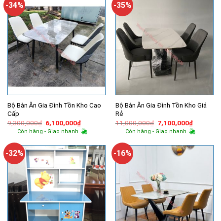
-34%
-35%
Bộ Bàn Ăn Gia Đình Tồn Kho Cao
Bộ Bàn Ăn Gia Đình Tồn Kho Giá
Cấp
Rẻ
Giá
Giá
Giá
Giá
9,300,000
₫
6,100,000
₫
11,000,000
₫
7,100,000
₫
gốc
hiện
gốc
hiện
Còn hàng - Giao nhanh
Còn hàng - Giao nhanh
là:
tại
là:
tại
9,300,000₫.
là:
11,000,000₫.
là:
6,100,000₫.
7,100,00
-32%
-16%