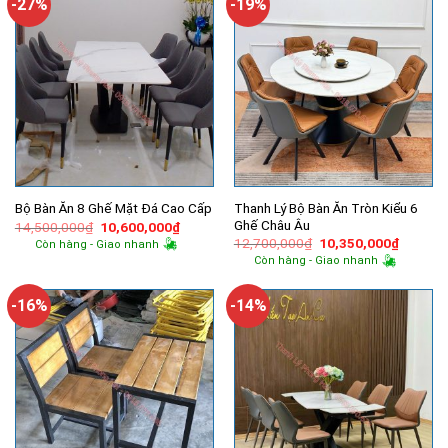
-27%
-19%
Thanh Lý Bộ Bàn Ăn Tròn Kiểu 6
Bộ Bàn Ăn 8 Ghế Mặt Đá Cao Cấp
Ghế Châu Âu
Giá
Giá
14,500,000
₫
10,600,000
₫
gốc
hiện
Giá
Giá
12,700,000
₫
10,350,000
₫
Còn hàng - Giao nhanh
là:
tại
gốc
hiện
Còn hàng - Giao nhanh
14,500,000₫.
là:
là:
tại
10,600,000₫.
12,700,000₫.
là:
10,350,
-16%
-14%