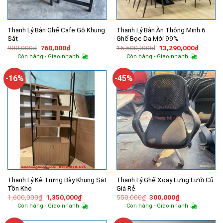
Thanh Lý Bàn Ghế Cafe Gỗ Khung
Thanh Lý Bàn Ăn Thông Minh 6
Sắt
Ghế Bọc Da Mới 99%
Giá
Giá
Giá
Giá
900,000
₫
760,000
₫
15,500,000
₫
13,290,000
₫
gốc
hiện
gốc
hiện
Còn hàng - Giao nhanh
Còn hàng - Giao nhanh
là:
tại
là:
tại
900,000₫.
là:
15,500,000₫.
là:
760,000₫.
13,290,
-16%
-45%
Thanh Lý Kệ Trưng Bày Khung Sắt
Thanh Lý Ghế Xoay Lưng Lưới Cũ
Tồn Kho
Giá Rẻ
Giá
Giá
Giá
Giá
1,600,000
₫
1,350,000
₫
550,000
₫
300,000
₫
gốc
hiện
gốc
hiện
Còn hàng - Giao nhanh
Còn hàng - Giao nhanh
là:
tại
là:
tại
1,600,000₫.
là:
550,000₫.
là:
1,350,000₫.
300,000₫.