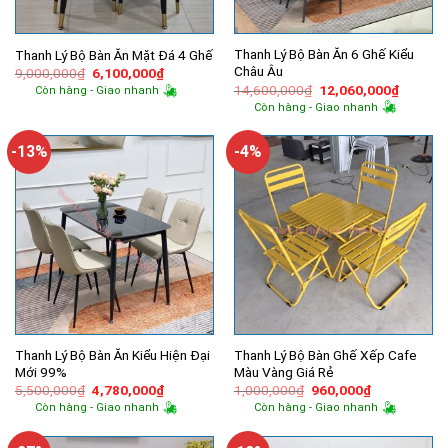
Thanh Lý Bộ Bàn Ăn 6 Ghế Kiểu
Thanh Lý Bộ Bàn Ăn Mặt Đá 4 Ghế
Châu Âu
Giá
Giá
9,000,000
₫
6,100,000
₫
gốc
hiện
Giá
Giá
14,600,000
₫
12,060,000
₫
Còn hàng - Giao nhanh
là:
tại
gốc
hiện
Còn hàng - Giao nhanh
9,000,000₫.
là:
là:
tại
6,100,000₫.
14,600,000₫.
là:
12,060,
-13%
-4%
Thanh Lý Bộ Bàn Ăn Kiểu Hiện Đại
Thanh Lý Bộ Bàn Ghế Xếp Cafe
Mới 99%
Màu Vàng Giá Rẻ
Giá
Giá
Giá
Giá
5,500,000
₫
4,780,000
₫
1,000,000
₫
960,000
₫
gốc
hiện
gốc
hiện
Còn hàng - Giao nhanh
Còn hàng - Giao nhanh
là:
tại
là:
tại
5,500,000₫.
là:
1,000,000₫.
là:
4,780,000₫.
960,000₫.