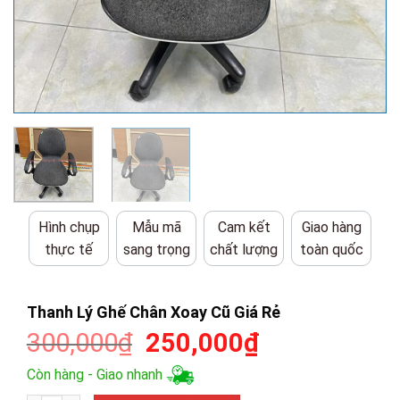
Hình chụp
Mẫu mã
Cam kết
Giao hàng
thực tế
sang trọng
chất lượng
toàn quốc
Thanh Lý Ghế Chân Xoay Cũ Giá Rẻ
Giá
Giá
300,000
₫
250,000
₫
gốc
hiện
Còn hàng - Giao nhanh
là:
tại