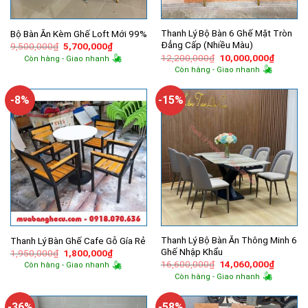
Thanh Lý Bộ Bàn 6 Ghế Mặt Tròn
Bộ Bàn Ăn Kèm Ghế Loft Mới 99%
Đẳng Cấp (Nhiều Màu)
Giá
Giá
9,500,000
₫
5,700,000
₫
gốc
hiện
Giá
Giá
12,200,000
₫
10,000,000
₫
Còn hàng - Giao nhanh
là:
tại
gốc
hiện
Còn hàng - Giao nhanh
9,500,000₫.
là:
là:
tại
5,700,000₫.
12,200,000₫.
là:
10,000,
-8%
-15%
Thanh Lý Bộ Bàn Ăn Thông Minh 6
Thanh Lý Bàn Ghế Cafe Gỗ Gía Rẻ
Ghế Nhập Khẩu
Giá
Giá
1,950,000
₫
1,800,000
₫
gốc
hiện
Giá
Giá
16,600,000
₫
14,060,000
₫
Còn hàng - Giao nhanh
là:
tại
gốc
hiện
Còn hàng - Giao nhanh
1,950,000₫.
là:
là:
tại
1,800,000₫.
16,600,000₫.
là:
14,060,
-36%
-58%