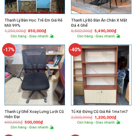
Thanh Lý Bàn Học Trẻ Em Giá Rẻ
Thanh Lý Bộ Bàn Ăn Chân X Mặt
Mới 99%
Đá 4 Ghế
Giá
Giá
Giá
Giá
1,250,000
₫
850,000
₫
6,500,000
₫
5,490,000
₫
gốc
hiện
gốc
hiện
Còn hàng - Giao nhanh
Còn hàng - Giao nhanh
là:
tại
là:
tại
1,250,000₫.
là:
6,500,000₫.
là:
850,000₫.
5,490,000
-17%
-40%
Thanh Lý Ghế Xoay Lưng Lưới Cũ
Tủ Kệ Đứng Cũ Giá Rẻ 1mx1m7
Hiện Đại
Giá
Giá
2,000,000
₫
1,200,000
₫
gốc
hiện
Giá
Giá
600,000
₫
500,000
₫
Còn hàng - Giao nhanh
là:
tại
gốc
hiện
Còn hàng - Giao nhanh
2,000,000₫.
là:
là:
tại
1,200,000
600,000₫.
là: