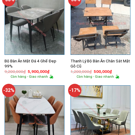
Bộ Bàn Ăn Mặt Đá 4 Ghế Đẹp
Thanh Lý Bộ Bàn Ăn Chân Sắt Mặt
99%
Gỗ Cũ
Giá
Giá
Giá
Giá
9,200,000
₫
5,900,000
₫
1,200,000
₫
500,000
₫
gốc
hiện
gốc
hiện
Còn hàng - Giao nhanh
Còn hàng - Giao nhanh
là:
tại
là:
tại
9,200,000₫.
là:
1,200,000₫.
là:
5,900,000₫.
500,000₫.
-32%
-17%