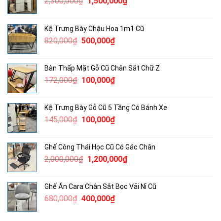
Giá
Giá
2,300,000
₫
1,500,000
₫
gốc
hiện
là:
tại
Kệ Trưng Bày Chậu Hoa 1m1 Cũ
2,300,000₫.
là:
Giá
Giá
820,000
₫
500,000
₫
1,500,000₫.
gốc
hiện
là:
tại
Bàn Thấp Mặt Gỗ Cũ Chân Sắt Chữ Z
820,000₫.
là:
Giá
Giá
172,000
₫
100,000
₫
500,000₫.
gốc
hiện
là:
tại
Kệ Trưng Bày Gỗ Cũ 5 Tầng Có Bánh Xe
172,000₫.
là:
Giá
Giá
145,000
₫
100,000
₫
100,000₫.
gốc
hiện
là:
tại
Ghế Công Thái Học Cũ Có Gác Chân
145,000₫.
là:
Giá
Giá
2,000,000
₫
1,200,000
₫
100,000₫.
gốc
hiện
là:
tại
Ghế Ăn Cara Chân Sắt Bọc Vải Nỉ Cũ
2,000,000₫.
là:
Giá
Giá
680,000
₫
400,000
₫
1,200,000₫.
gốc
hiện
là:
tại