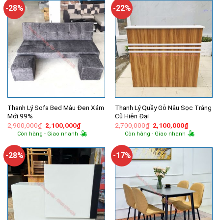
500,000₫.
-28%
-22%
Thanh Lý Sofa Bed Màu Đen Xám
Thanh Lý Quầy Gỗ Nâu Sọc Trắng
Mới 99%
Cũ Hiện Đại
Giá
Giá
Giá
Giá
2,900,000
₫
2,100,000
₫
2,700,000
₫
2,100,000
₫
gốc
hiện
gốc
hiện
Còn hàng - Giao nhanh
Còn hàng - Giao nhanh
là:
tại
là:
tại
2,900,000₫.
là:
2,700,000₫.
là:
2,100,000₫.
2,100,000
-28%
-17%