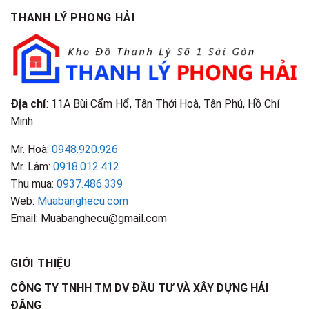
Phân
Đặc
TPHCM
THANH LÝ PHONG HẢI
Loại
Điểm
&
Nhận
Đặc
Biết
Điểm
Nhận
Biết
Địa chỉ
: 11A Bùi Cẩm Hổ, Tân Thới Hoà, Tân Phú, Hồ Chí
Minh
Mr. Hoà:
0948.920.926
Mr. Lâm:
0918.012.412
Thu mua:
0937.486.339
Web:
Muabanghecu.com
Email: Muabanghecu@gmail.com
GIỚI THIỆU
CÔNG TY TNHH TM DV ĐẦU TƯ VÀ XÂY DỰNG HẢI
ĐĂNG