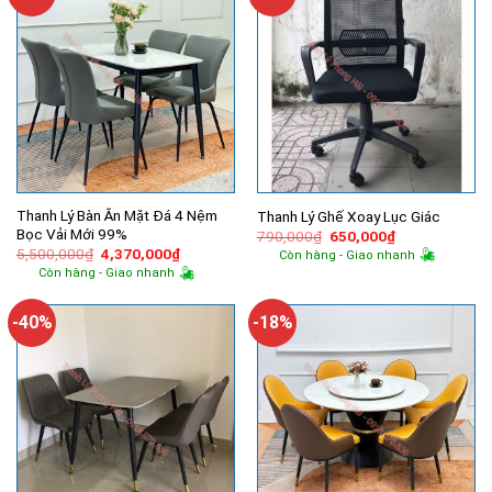
Thanh Lý Bàn Ăn Mặt Đá 4 Nệm
Thanh Lý Ghế Xoay Lục Giác
Bọc Vải Mới 99%
Giá
Giá
790,000
₫
650,000
₫
gốc
hiện
Giá
Giá
5,500,000
₫
4,370,000
₫
Còn hàng - Giao nhanh
là:
tại
gốc
hiện
Còn hàng - Giao nhanh
790,000₫.
là:
là:
tại
650,000₫.
5,500,000₫.
là:
4,370,000₫.
-40%
-18%