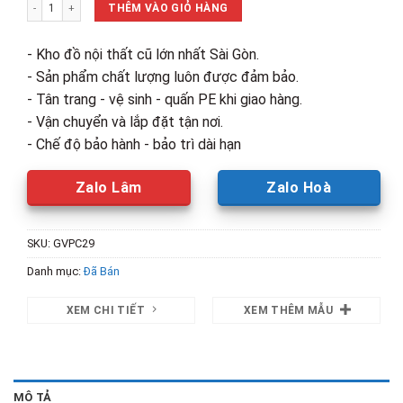
Thanh Lý Ghế Chân Xoay Cũ Giá Rẻ số lượng
300,000₫.
là:
THÊM VÀO GIỎ HÀNG
250,000₫.
- Kho đồ nội thất cũ lớn nhất Sài Gòn.
- Sản phẩm chất lượng luôn được đảm bảo.
- Tân trang - vệ sinh - quấn PE khi giao hàng.
- Vận chuyển và lắp đặt tận nơi.
- Chế độ bảo hành - bảo trì dài hạn
Zalo Lâm
Zalo Hoà
SKU:
GVPC29
Danh mục:
Đã Bán
XEM CHI TIẾT
XEM THÊM MẪU
MÔ TẢ