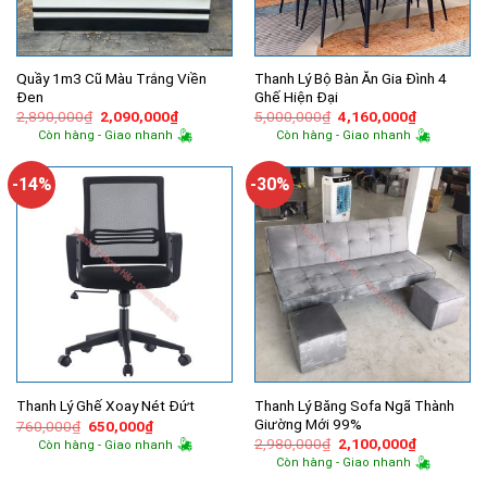
Quầy 1m3 Cũ Màu Trắng Viền
Thanh Lý Bộ Bàn Ăn Gia Đình 4
Đen
Ghế Hiện Đại
Giá
Giá
Giá
Giá
2,890,000
₫
2,090,000
₫
5,000,000
₫
4,160,000
₫
gốc
hiện
gốc
hiện
Còn hàng - Giao nhanh
Còn hàng - Giao nhanh
là:
tại
là:
tại
2,890,000₫.
là:
5,000,000₫.
là:
2,090,000₫.
4,160,000
-14%
-30%
Thanh Lý Băng Sofa Ngã Thành
Thanh Lý Ghế Xoay Nét Đứt
Giường Mới 99%
Giá
Giá
760,000
₫
650,000
₫
gốc
hiện
Giá
Giá
2,980,000
₫
2,100,000
₫
Còn hàng - Giao nhanh
là:
tại
gốc
hiện
Còn hàng - Giao nhanh
760,000₫.
là:
là:
tại
650,000₫.
2,980,000₫.
là: