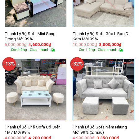
Thanh Lý Bộ Sofa Mini Sang
Thanh Lý Bộ Sofa Góc L Bọc Da
Trọng Mới 99%
Kem Mới 99%
Giá
Giá
Giá
Giá
6,000,000
₫
4,600,000
₫
10,000,000
₫
8,800,000
₫
gốc
hiện
gốc
hiện
Còn hàng - Giao nhanh
Còn hàng - Giao nhanh
là:
tại
là:
tại
6,000,000₫.
là:
10,000,000₫.
là:
4,600,000₫.
8,800,00
-13%
-32%
Thanh Lý Bộ Ghế Sofa Cổ Điển
Thanh Lý Bộ Sofa Nệm Nhung
1M7 Mới 99%
Mới 99% (2 màu)
Giá
Giá
Giá
Giá
4,800,000
₫
4,200,000
₫
4,900,000
₫
3,350,000
₫