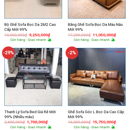
Bộ Ghế Sofa Bọc Da 2M2 Cao
Băng Ghế Sofa Bọc Da Màu Nâu
Cấp Mới 99%
Mới 99%
Giá
Giá
Giá
Giá
10,000,000
₫
9,250,000
₫
17,200,000
₫
11,050,000
₫
gốc
hiện
gốc
hiện
Còn hàng - Giao nhanh
Còn hàng - Giao nhanh
là:
tại
là:
tại
10,000,000₫.
là:
17,200,000₫.
là:
9,250,000₫.
11,050,
-29%
-2%
Thanh Lý Sofa Bed Giá Rẻ Mới
Ghế Sofa Góc L Bọc Da Cao Cấp
99% (Nhiều màu)
Mới 99%
Giá
Giá
Giá
Giá
2,400,000
₫
1,700,000
₫
16,000,000
₫
15,750,000
₫
gốc
hiện
gốc
hiện
Còn hàng - Giao nhanh
Còn hàng - Giao nhanh
là:
tại
là:
tại