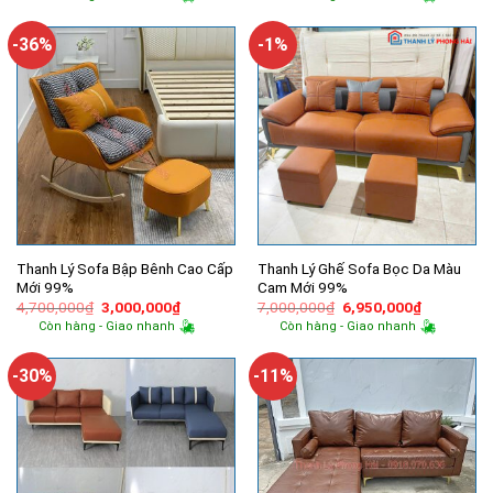
là:
tại
là:
tại
16,000,000₫.
là:
6,000,000₫.
là:
11,450,000₫.
5,900,000
-36%
-1%
Thanh Lý Sofa Bập Bênh Cao Cấp
Thanh Lý Ghế Sofa Bọc Da Màu
Mới 99%
Cam Mới 99%
Giá
Giá
Giá
Giá
4,700,000
₫
3,000,000
₫
7,000,000
₫
6,950,000
₫
gốc
hiện
gốc
hiện
Còn hàng - Giao nhanh
Còn hàng - Giao nhanh
là:
tại
là:
tại
4,700,000₫.
là:
7,000,000₫.
là:
3,000,000₫.
6,950,000
-30%
-11%