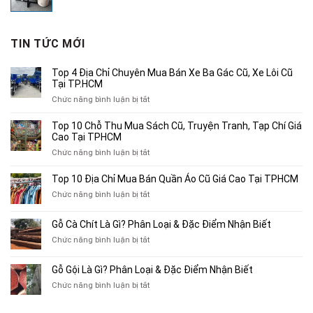
gốc
hiện
là:
tại
3,750,000₫.
là:
TIN TỨC MỚI
2,500,000₫.
Top 4 Địa Chỉ Chuyên Mua Bán Xe Ba Gác Cũ, Xe Lôi Cũ
Tại TP.HCM
ở
Chức năng bình luận bị tắt
Top
4
Top 10 Chỗ Thu Mua Sách Cũ, Truyện Tranh, Tạp Chí Giá
Địa
Cao Tại TPHCM
Chỉ
ở
Chức năng bình luận bị tắt
Chuyên
Top
Mua
10
Top 10 Địa Chỉ Mua Bán Quần Áo Cũ Giá Cao Tại TPHCM
Bán
Chỗ
Xe
ở
Chức năng bình luận bị tắt
Thu
Ba
Top
Mua
Gác
10
Gỗ Cà Chít Là Gì? Phân Loại & Đặc Điểm Nhận Biết
Sách
Cũ,
Địa
Cũ,
ở
Chức năng bình luận bị tắt
Xe
Chỉ
Truyện
Gỗ
Lôi
Mua
Tranh,
Cà
Cũ
Bán
Gỗ Gội Là Gì? Phân Loại & Đặc Điểm Nhận Biết
Tạp
Chít
Tại
Quần
Chí
ở
Chức năng bình luận bị tắt
Là
TP.HCM
Áo
Giá
Gỗ
Gì?
Cũ
Cao
Gội
Phân
Giá