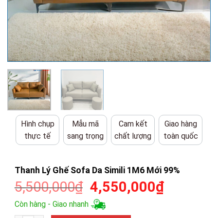
Hình chụp
Mẫu mã
Cam kết
Giao hàng
thực tế
sang trọng
chất lượng
toàn quốc
Thanh Lý Ghế Sofa Da Simili 1M6 Mới 99%
Giá
Giá
5,500,000
₫
4,550,000
₫
gốc
hiện
Còn hàng - Giao nhanh
là:
tại