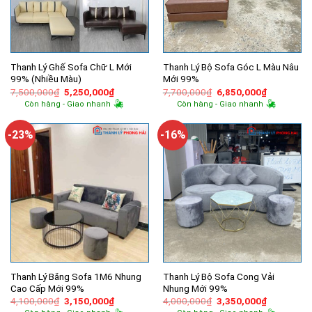
Thanh Lý Ghế Sofa Chữ L Mới
Thanh Lý Bộ Sofa Góc L Màu Nâu
99% (Nhiều Màu)
Mới 99%
Giá
Giá
Giá
Giá
7,500,000
₫
5,250,000
₫
7,700,000
₫
6,850,000
₫
gốc
hiện
gốc
hiện
Còn hàng - Giao nhanh
Còn hàng - Giao nhanh
là:
tại
là:
tại
7,500,000₫.
là:
7,700,000₫.
là:
5,250,000₫.
6,850,000
-23%
-16%
Thanh Lý Băng Sofa 1M6 Nhung
Thanh Lý Bộ Sofa Cong Vải
Cao Cấp Mới 99%
Nhung Mới 99%
Giá
Giá
Giá
Giá
4,100,000
₫
3,150,000
₫
4,000,000
₫
3,350,000
₫
gốc
hiện
gốc
hiện