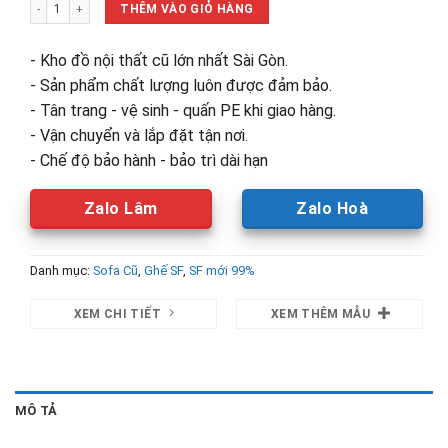
Thanh Lý Ghế Sofa Da Simili 1M6 Mới 99% số lượng
5,500,000₫.
là:
THÊM VÀO GIỎ HÀNG
4,550,00
- Kho đồ nội thất cũ lớn nhất Sài Gòn.
- Sản phẩm chất lượng luôn được đảm bảo.
- Tân trang - vệ sinh - quấn PE khi giao hàng.
- Vận chuyển và lắp đặt tận nơi.
- Chế độ bảo hành - bảo trì dài hạn
Zalo Lâm
Zalo Hoà
Danh mục:
Sofa Cũ
,
Ghế SF
,
SF mới 99%
XEM CHI TIẾT
XEM THÊM MẪU
MÔ TẢ