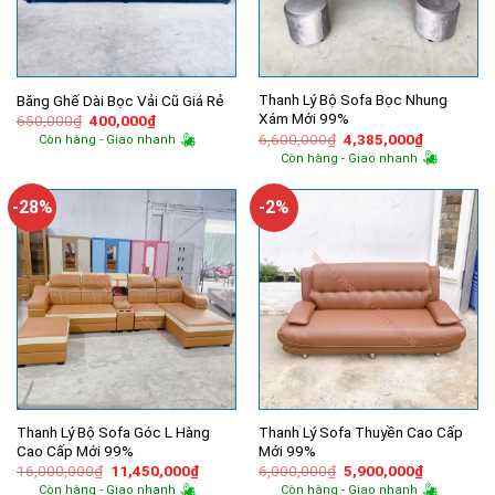
Thanh Lý Bộ Sofa Bọc Nhung
Băng Ghế Dài Bọc Vải Cũ Giá Rẻ
Xám Mới 99%
Giá
Giá
650,000
₫
400,000
₫
gốc
hiện
Giá
Giá
6,600,000
₫
4,385,000
₫
Còn hàng - Giao nhanh
là:
tại
gốc
hiện
Còn hàng - Giao nhanh
650,000₫.
là:
là:
tại
400,000₫.
6,600,000₫.
là:
4,385,000
-28%
-2%
Thanh Lý Bộ Sofa Góc L Hàng
Thanh Lý Sofa Thuyền Cao Cấp
Cao Cấp Mới 99%
Mới 99%
Giá
Giá
Giá
Giá
16,000,000
₫
11,450,000
₫
6,000,000
₫
5,900,000
₫
gốc
hiện
gốc
hiện
Còn hàng - Giao nhanh
Còn hàng - Giao nhanh