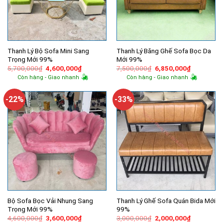
Thanh Lý Bộ Sofa Mini Sang
Thanh Lý Băng Ghế Sofa Bọc Da
Trọng Mới 99%
Mới 99%
Giá
Giá
Giá
Giá
5,700,000
₫
4,600,000
₫
7,500,000
₫
6,850,000
₫
gốc
hiện
gốc
hiện
Còn hàng - Giao nhanh
Còn hàng - Giao nhanh
là:
tại
là:
tại
5,700,000₫.
là:
7,500,000₫.
là:
4,600,000₫.
6,850,000
-22%
-33%
Bộ Sofa Bọc Vải Nhung Sang
Thanh Lý Ghế Sofa Quán Bida Mới
Trọng Mới 99%
99%
Giá
Giá
Giá
Giá
4,600,000
₫
3,600,000
₫
3,000,000
₫
2,000,000
₫