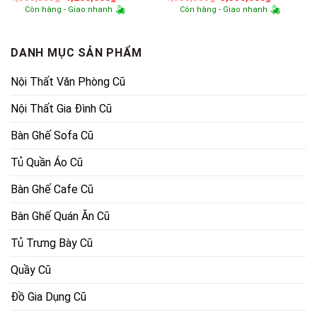
gốc
hiện
gốc
hiện
Còn hàng - Giao nhanh
Còn hàng - Giao nhanh
là:
tại
là:
tại
4,800,000₫.
là:
4,900,000₫.
là:
4,200,000₫.
3,350,000
DANH MỤC SẢN PHẨM
Nội Thất Văn Phòng Cũ
Nội Thất Gia Đình Cũ
Bàn Ghế Sofa Cũ
Tủ Quần Áo Cũ
Bàn Ghế Cafe Cũ
Bàn Ghế Quán Ăn Cũ
Tủ Trưng Bày Cũ
Quầy Cũ
Đồ Gia Dụng Cũ