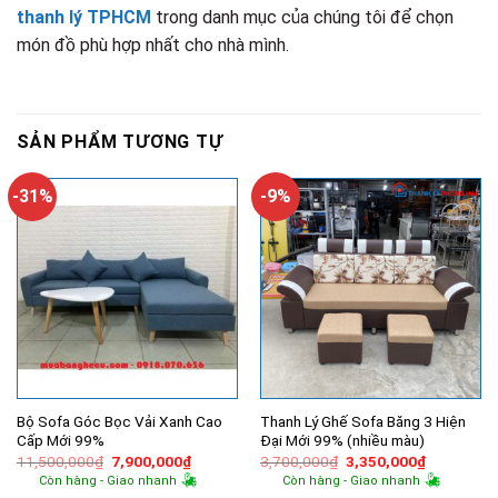
thanh lý TPHCM
trong danh mục của chúng tôi để chọn
món đồ phù hợp nhất cho nhà mình.
SẢN PHẨM TƯƠNG TỰ
-31%
-9%
Bộ Sofa Góc Bọc Vải Xanh Cao
Thanh Lý Ghế Sofa Băng 3 Hiện
Cấp Mới 99%
Đại Mới 99% (nhiều màu)
Giá
Giá
Giá
Giá
11,500,000
₫
7,900,000
₫
3,700,000
₫
3,350,000
₫
gốc
hiện
gốc
hiện
Còn hàng - Giao nhanh
Còn hàng - Giao nhanh
là:
tại
là:
tại