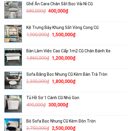
Ghế Ăn Cara Chân Sắt Bọc Vải Nỉ Cũ
Giá
Giá
680,000
₫
400,000
₫
gốc
hiện
là:
tại
Kệ Trưng Bày Khung Sắt Vòng Cong Cũ
680,000₫.
là:
Giá
Giá
1,900,000
₫
1,500,000
₫
400,000₫.
gốc
hiện
là:
tại
Bàn Làm Việc Cao Cấp 1m2 Cũ Chân Bánh Xe
1,900,000₫.
là:
Giá
Giá
1,860,000
₫
1,200,000
₫
1,500,000₫.
gốc
hiện
là:
tại
Sofa Băng Bọc Nhung Cũ Kèm Bàn Trà Tròn
1,860,000₫.
là:
Giá
Giá
2,300,000
₫
1,800,000
₫
1,200,000₫.
gốc
hiện
là:
tại
Tủ Hồ Sơ 1 Cánh Cũ Nhỏ Gọn
2,300,000₫.
là:
Giá
Giá
490,000
₫
300,000
₫
1,800,000₫.
gốc
hiện
là:
tại
Bộ Sofa Bọc Nhung Cũ Kèm Đôn Tròn
490,000₫.
là:
Giá
Giá
3,750,000
₫
2,500,000
₫
300,000₫.