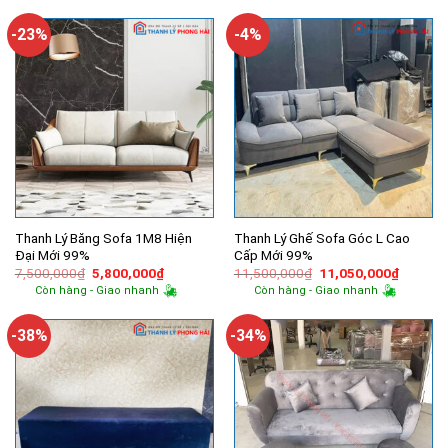
2,400,000₫.
là:
16,000,000₫.
là:
1,700,000₫.
15,750,
-23%
-4%
Thanh Lý Băng Sofa 1M8 Hiện
Thanh Lý Ghế Sofa Góc L Cao
Đại Mới 99%
Cấp Mới 99%
Giá
Giá
Giá
Giá
7,500,000
₫
5,800,000
₫
11,500,000
₫
11,050,000
₫
gốc
hiện
gốc
hiện
Còn hàng - Giao nhanh
Còn hàng - Giao nhanh
là:
tại
là:
tại
7,500,000₫.
là:
11,500,000₫.
là:
5,800,000₫.
11,050,
-38%
-34%