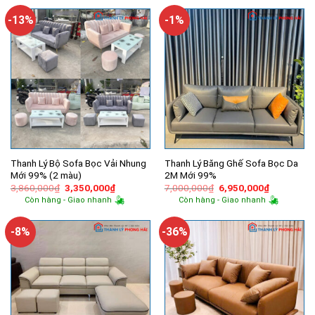
11,500,000₫.
là:
3,700,000₫.
là:
7,900,000₫.
3,350,000
-13%
-1%
Thanh Lý Bộ Sofa Bọc Vải Nhung
Thanh Lý Băng Ghế Sofa Bọc Da
Mới 99% (2 màu)
2M Mới 99%
Giá
Giá
Giá
Giá
3,860,000
₫
3,350,000
₫
7,000,000
₫
6,950,000
₫
gốc
hiện
gốc
hiện
Còn hàng - Giao nhanh
Còn hàng - Giao nhanh
là:
tại
là:
tại
3,860,000₫.
là:
7,000,000₫.
là:
3,350,000₫.
6,950,000
-8%
-36%