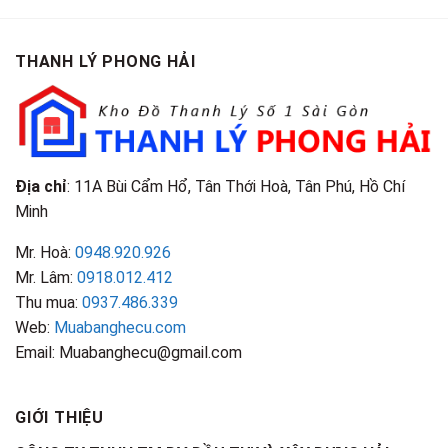
Tại
Là
Loại
Cao
TPHCM
Gì?
&
Tại
Phân
Đặc
TPHCM
THANH LÝ PHONG HẢI
Loại
Điểm
&
Nhận
Đặc
Biết
Điểm
Nhận
Biết
Địa chỉ
: 11A Bùi Cẩm Hổ, Tân Thới Hoà, Tân Phú, Hồ Chí
Minh
Mr. Hoà:
0948.920.926
Mr. Lâm:
0918.012.412
Thu mua:
0937.486.339
Web:
Muabanghecu.com
Email: Muabanghecu@gmail.com
GIỚI THIỆU