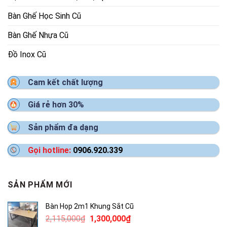
Bàn Ghế Học Sinh Cũ
Bàn Ghế Nhựa Cũ
Đồ Inox Cũ
Cam kết chất lượng
Giá rẻ hơn 30%
Sản phẩm đa dạng
Gọi hotline:
0906.920.339
SẢN PHẨM MỚI
Bàn Họp 2m1 Khung Sắt Cũ
Giá
Giá
2,115,000
₫
1,300,000
₫