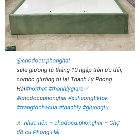
@chodocu.phonghai
sale giương tủ tháng 10 ngập tràn ưu đãi,
combo giường tủ tại Thanh Lý Phong
Hải
#noithat
#thanhlygiare✅
#chodocuphonghai
#xuhuongtiktok
#trangtrinhacua
#thanhly
#giuongtu
♬ nhạc nền – chodocu.phonghai – Chợ
đồ cũ Phong Hải