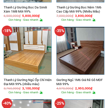
Thanh Lý Giường Bọc Da Simili
Thanh Lý Giường Bọc Nệm 1M6
Xám 1M8 Mới 99%
Cao Cấp Mới 99% (Nhiều Mẫu)
Giá
Giá
Giá
Giá
6,500,000
₫
5,800,000
₫
7,000,000
₫
3,800,000
₫
gốc
hiện
gốc
hiện
Còn hàng - Giao nhanh
Còn hàng - Giao nhanh
là:
tại
là:
tại
6,500,000₫.
là:
7,000,000₫.
là:
5,800,000₫.
3,800,000
-18%
-35%
Thanh Lý Giường Ngủ Ốp Chỉ Hiện
Giường Ngủ 1M6 Giá Rẻ Gỗ MDF
Đại Mới 99% (nhiều màu)
Mới 99%
Giá
Giá
Giá
Giá
3,760,000
₫
3,100,000
₫
4,570,000
₫
2,950,000
₫
gốc
hiện
gốc
hiện
Còn hàng - Giao nhanh
Còn hàng - Giao nhanh
là:
tại
là:
tại
3,760,000₫.
là:
4,570,000₫.
là:
3,100,000₫.
2,950,000
-40%
-25%