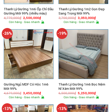
Thanh Lý Giường 1m6 Ốp Chỉ Đầu
Thanh Lý Giường 1m2 Gọn Đẹp
Giường Mới 99% (nhiều màu)
Sang Trọng Mới 99%
Giá
Giá
Giá
Giá
4,770,000
₫
2,500,000
₫
3,700,000
₫
3,050,000
₫
gốc
hiện
gốc
hiện
Còn hàng - Giao nhanh
Còn hàng - Giao nhanh
là:
tại
là:
tại
4,770,000₫.
là:
3,700,000₫.
là:
2,500,000₫.
3,050,000
-26%
-19%
Giường Ngủ MDF Có Hộc 1m6
Thanh Lý Giường 1m6 Bọc Nệm
Mới 99%
Nỉ Xám Mới 99%
Giá
Giá
Giá
Giá
4,679,000
₫
3,450,000
₫
6,500,000
₫
5,250,000
₫
gốc
hiện
gốc
hiện
Còn hàng - Giao nhanh
Còn hàng - Giao nhanh
là:
tại
là:
tại
4,679,000₫.
là:
6,500,000₫.
là:
3,450,000₫.
5,250,000
-13%
-13%