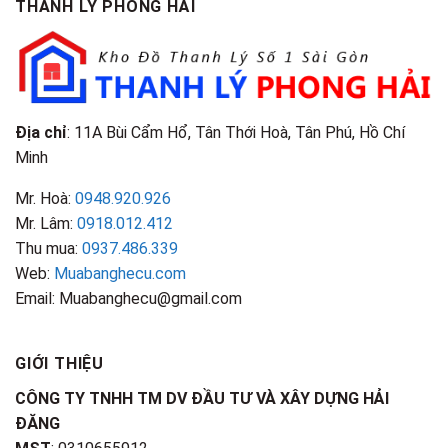
THANH LÝ PHONG HẢI
Loại
Điểm
&
Nhận
Đặc
Biết
Điểm
Nhận
Biết
Địa chỉ
: 11A Bùi Cẩm Hổ, Tân Thới Hoà, Tân Phú, Hồ Chí
Minh
Mr. Hoà:
0948.920.926
Mr. Lâm:
0918.012.412
Thu mua:
0937.486.339
Web:
Muabanghecu.com
Email: Muabanghecu@gmail.com
GIỚI THIỆU
CÔNG TY TNHH TM DV ĐẦU TƯ VÀ XÂY DỰNG HẢI
ĐĂNG