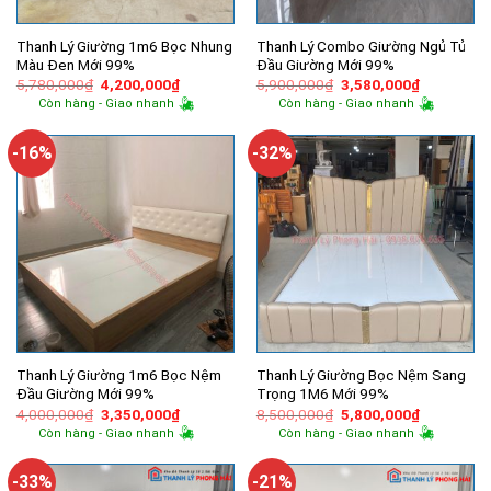
Thanh Lý Giường 1m6 Bọc Nhung
Thanh Lý Combo Giường Ngủ Tủ
Màu Đen Mới 99%
Đầu Giường Mới 99%
Giá
Giá
Giá
Giá
5,780,000
₫
4,200,000
₫
5,900,000
₫
3,580,000
₫
gốc
hiện
gốc
hiện
Còn hàng - Giao nhanh
Còn hàng - Giao nhanh
là:
tại
là:
tại
5,780,000₫.
là:
5,900,000₫.
là:
4,200,000₫.
3,580,000
-16%
-32%
Thanh Lý Giường 1m6 Bọc Nệm
Thanh Lý Giường Bọc Nệm Sang
Đầu Giường Mới 99%
Trọng 1M6 Mới 99%
Giá
Giá
Giá
Giá
4,000,000
₫
3,350,000
₫
8,500,000
₫
5,800,000
₫
gốc
hiện
gốc
hiện
Còn hàng - Giao nhanh
Còn hàng - Giao nhanh
là:
tại
là:
tại
4,000,000₫.
là:
8,500,000₫.
là:
3,350,000₫.
5,800,000
-33%
-21%