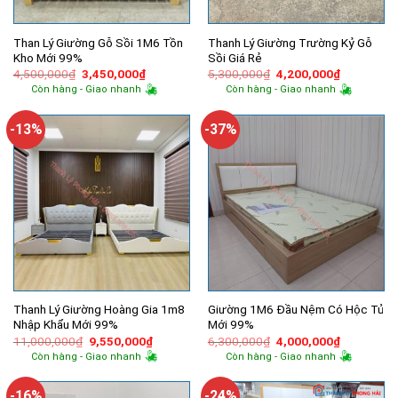
Than Lý Giường Gỗ Sồi 1M6 Tồn
Thanh Lý Giường Trường Kỷ Gỗ
Kho Mới 99%
Sồi Giá Rẻ
Giá
Giá
Giá
Giá
4,500,000
₫
3,450,000
₫
5,300,000
₫
4,200,000
₫
gốc
hiện
gốc
hiện
Còn hàng - Giao nhanh
Còn hàng - Giao nhanh
là:
tại
là:
tại
4,500,000₫.
là:
5,300,000₫.
là:
3,450,000₫.
4,200,000
-13%
-37%
Thanh Lý Giường Hoàng Gia 1m8
Giường 1M6 Đầu Nệm Có Hộc Tủ
Nhập Khẩu Mới 99%
Mới 99%
Giá
Giá
Giá
Giá
11,000,000
₫
9,550,000
₫
6,300,000
₫
4,000,000
₫
gốc
hiện
gốc
hiện
Còn hàng - Giao nhanh
Còn hàng - Giao nhanh
là:
tại
là:
tại
11,000,000₫.
là:
6,300,000₫.
là:
9,550,000₫.
4,000,000
-16%
-24%