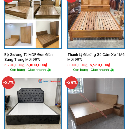
Bộ Giường Tủ MDF Đơn Giản
Thanh Lý Giường Gỗ Căm Xe 1M6
Sang Trọng Mới 99%
Mới 99%
Giá
Giá
Giá
Giá
6,700,000
₫
5,800,000
₫
8,000,000
₫
6,950,000
₫
gốc
hiện
gốc
hiện
Còn hàng - Giao nhanh
Còn hàng - Giao nhanh
là:
tại
là:
tại
6,700,000₫.
là:
8,000,000₫.
là:
5,800,000₫.
6,950,000
-27%
-39%