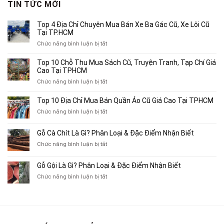
TIN TỨC MỚI
2,500,000₫.
Top 4 Địa Chỉ Chuyên Mua Bán Xe Ba Gác Cũ, Xe Lôi Cũ
Tại TP.HCM
ở
Chức năng bình luận bị tắt
Top
4
Top 10 Chỗ Thu Mua Sách Cũ, Truyện Tranh, Tạp Chí Giá
Địa
Cao Tại TPHCM
Chỉ
ở
Chức năng bình luận bị tắt
Chuyên
Top
Mua
10
Top 10 Địa Chỉ Mua Bán Quần Áo Cũ Giá Cao Tại TPHCM
Bán
Chỗ
Xe
ở
Chức năng bình luận bị tắt
Thu
Ba
Top
Mua
Gác
10
Gỗ Cà Chít Là Gì? Phân Loại & Đặc Điểm Nhận Biết
Sách
Cũ,
Địa
Cũ,
ở
Chức năng bình luận bị tắt
Xe
Chỉ
Truyện
Gỗ
Lôi
Mua
Tranh,
Cà
Cũ
Bán
Gỗ Gội Là Gì? Phân Loại & Đặc Điểm Nhận Biết
Tạp
Chít
Tại
Quần
Chí
ở
Chức năng bình luận bị tắt
Là
TP.HCM
Áo
Giá
Gỗ
Gì?
Cũ
Cao
Gội
Phân
Giá
Tại
Là
Loại
Cao
TPHCM
Gì?
&
Tại
Phân
Đặc
TPHCM