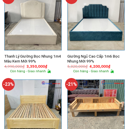
Thanh Lý Giường Bọc Nhung 1m4
Giường Ngủ Cao Cấp 1m6 Bọc
Màu Kem Mới 99%
Nhung Mới 99%
Giá
Giá
Giá
Giá
4,990,000
₫
3,350,000
₫
5,320,000
₫
4,200,000
₫
gốc
hiện
gốc
hiện
Còn hàng - Giao nhanh
Còn hàng - Giao nhanh
là:
tại
là:
tại
4,990,000₫.
là:
5,320,000₫.
là:
3,350,000₫.
4,200,000
-23%
-21%