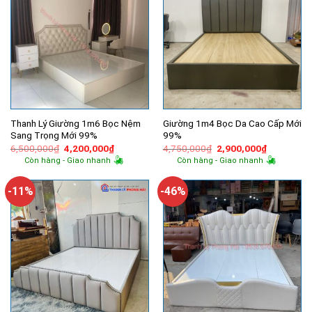
Thanh Lý Giường 1m6 Bọc Nệm
Giường 1m4 Bọc Da Cao Cấp Mới
Sang Trọng Mới 99%
99%
Giá
Giá
Giá
Giá
6,500,000
₫
4,200,000
₫
4,750,000
₫
2,900,000
₫
gốc
hiện
gốc
hiện
Còn hàng - Giao nhanh
Còn hàng - Giao nhanh
là:
tại
là:
tại
6,500,000₫.
là:
4,750,000₫.
là:
4,200,000₫.
2,900,000
-11%
-46%