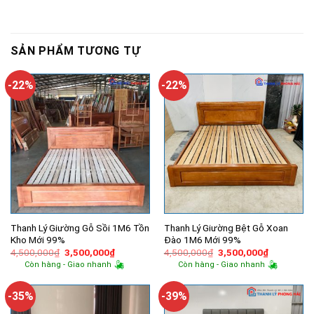
SẢN PHẨM TƯƠNG TỰ
-22%
-22%
Thanh Lý Giường Gỗ Sồi 1M6 Tồn
Thanh Lý Giường Bệt Gỗ Xoan
Kho Mới 99%
Đào 1M6 Mới 99%
Giá
Giá
Giá
Giá
4,500,000
₫
3,500,000
₫
4,500,000
₫
3,500,000
₫
gốc
hiện
gốc
hiện
Còn hàng - Giao nhanh
Còn hàng - Giao nhanh
là:
tại
là:
tại
4,500,000₫.
là:
4,500,000₫.
là:
3,500,000₫.
3,500,000
-35%
-39%