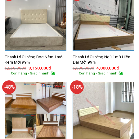
Thanh Lý Giường Bọc Nệm 1m6
Thanh Lý Giường Ngủ 1m8 Hiện
Kem Mới 99%
Đại Mới 99%
Giá
Giá
Giá
Giá
5,250,000
₫
3,150,000
₫
5,300,000
₫
4,000,000
₫
gốc
hiện
gốc
hiện
Còn hàng - Giao nhanh
Còn hàng - Giao nhanh
là:
tại
là:
tại
5,250,000₫.
là:
5,300,000₫.
là:
3,150,000₫.
4,000,000
-48%
-18%