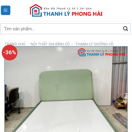
Skip
to
content
Tìm
kiếm:
TRANG CHỦ
/
NỘI THẤT GIA ĐÌNH CŨ
/
THANH LÝ GIƯỜNG CŨ
-36%