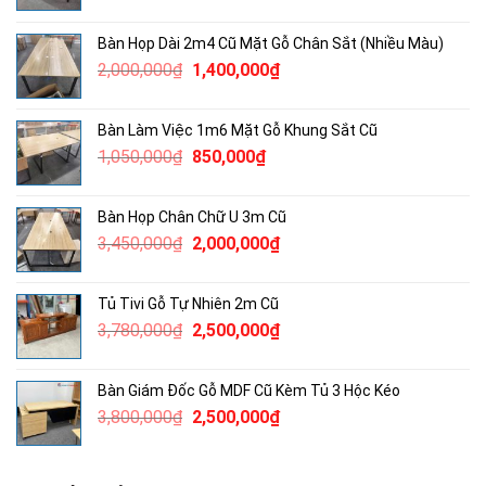
gốc
hiện
là:
tại
Bàn Họp Dài 2m4 Cũ Mặt Gỗ Chân Sắt (Nhiều Màu)
2,115,000₫.
là:
Giá
Giá
2,000,000
₫
1,400,000
₫
1,300,000₫.
gốc
hiện
là:
tại
Bàn Làm Việc 1m6 Mặt Gỗ Khung Sắt Cũ
2,000,000₫.
là:
Giá
Giá
1,050,000
₫
850,000
₫
1,400,000₫.
gốc
hiện
là:
tại
Bàn Họp Chân Chữ U 3m Cũ
1,050,000₫.
là:
Giá
Giá
3,450,000
₫
2,000,000
₫
850,000₫.
gốc
hiện
là:
tại
Tủ Tivi Gỗ Tự Nhiên 2m Cũ
3,450,000₫.
là:
Giá
Giá
3,780,000
₫
2,500,000
₫
2,000,000₫.
gốc
hiện
là:
tại
Bàn Giám Đốc Gỗ MDF Cũ Kèm Tủ 3 Hộc Kéo
3,780,000₫.
là:
Giá
Giá
3,800,000
₫
2,500,000
₫
2,500,000₫.
gốc
hiện
là:
tại
3,800,000₫.
là: