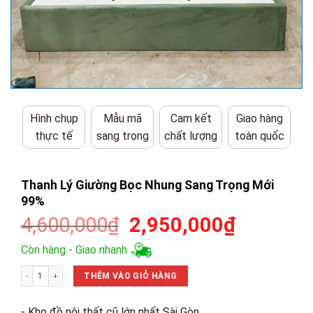
Hình chụp
Mẫu mã
Cam kết
Giao hàng
thực tế
sang trọng
chất lượng
toàn quốc
Thanh Lý Giường Bọc Nhung Sang Trọng Mới
99%
Giá
Giá
4,600,000
₫
2,950,000
₫
gốc
hiện
Còn hàng - Giao nhanh
là:
tại
Thanh Lý Giường Bọc Nhung Sang Trọng Mới 99% số lượng
4,600,000₫.
là:
THÊM VÀO GIỎ HÀNG
2,950,00
- Kho đồ nội thất cũ lớn nhất Sài Gòn.