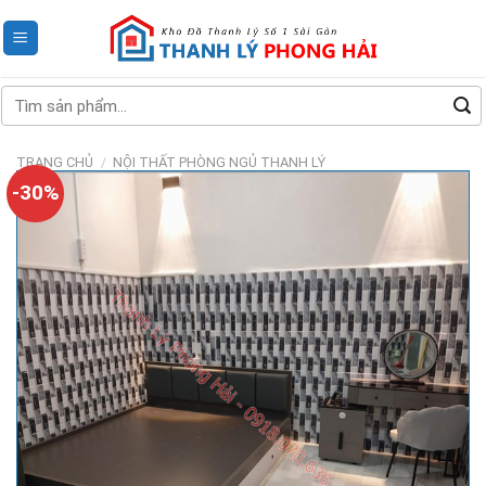
Skip
to
content
Tìm
kiếm:
TRANG CHỦ
/
NỘI THẤT PHÒNG NGỦ THANH LÝ
-30%