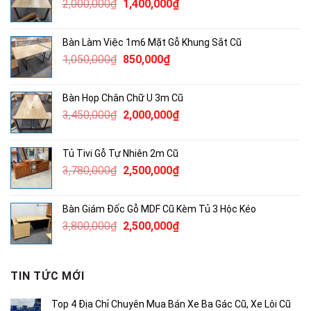
Giá
Giá
2,000,000
₫
1,400,000
₫
1,300,000₫.
gốc
hiện
là:
tại
Bàn Làm Việc 1m6 Mặt Gỗ Khung Sắt Cũ
2,000,000₫.
là:
Giá
Giá
1,050,000
₫
850,000
₫
1,400,000₫.
gốc
hiện
là:
tại
Bàn Họp Chân Chữ U 3m Cũ
1,050,000₫.
là:
Giá
Giá
3,450,000
₫
2,000,000
₫
850,000₫.
gốc
hiện
là:
tại
Tủ Tivi Gỗ Tự Nhiên 2m Cũ
3,450,000₫.
là:
Giá
Giá
3,780,000
₫
2,500,000
₫
2,000,000₫.
gốc
hiện
là:
tại
Bàn Giám Đốc Gỗ MDF Cũ Kèm Tủ 3 Hộc Kéo
3,780,000₫.
là:
Giá
Giá
3,800,000
₫
2,500,000
₫
2,500,000₫.
gốc
hiện
là:
tại
3,800,000₫.
là:
TIN TỨC MỚI
2,500,000₫.
Top 4 Địa Chỉ Chuyên Mua Bán Xe Ba Gác Cũ, Xe Lôi Cũ