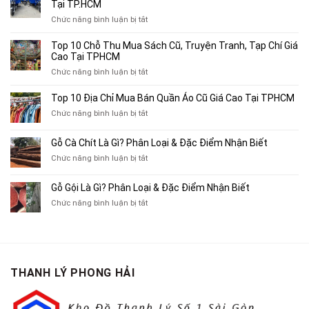
Tại TP.HCM
ở
Chức năng bình luận bị tắt
Top
4
Top 10 Chỗ Thu Mua Sách Cũ, Truyện Tranh, Tạp Chí Giá
Địa
Cao Tại TPHCM
Chỉ
ở
Chức năng bình luận bị tắt
Chuyên
Top
Mua
10
Top 10 Địa Chỉ Mua Bán Quần Áo Cũ Giá Cao Tại TPHCM
Bán
Chỗ
Xe
ở
Chức năng bình luận bị tắt
Thu
Ba
Top
Mua
Gác
10
Gỗ Cà Chít Là Gì? Phân Loại & Đặc Điểm Nhận Biết
Sách
Cũ,
Địa
Cũ,
ở
Chức năng bình luận bị tắt
Xe
Chỉ
Truyện
Gỗ
Lôi
Mua
Tranh,
Cà
Cũ
Bán
Gỗ Gội Là Gì? Phân Loại & Đặc Điểm Nhận Biết
Tạp
Chít
Tại
Quần
Chí
ở
Chức năng bình luận bị tắt
Là
TP.HCM
Áo
Giá
Gỗ
Gì?
Cũ
Cao
Gội
Phân
Giá
Tại
Là
Loại
Cao
TPHCM
Gì?
&
Tại
Phân
Đặc
TPHCM
THANH LÝ PHONG HẢI
Loại
Điểm
&
Nhận
Đặc
Biết
Điểm