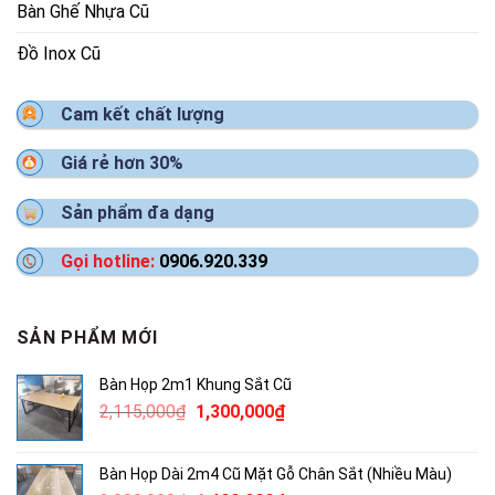
Bàn Ghế Nhựa Cũ
Đồ Inox Cũ
Cam kết chất lượng
Giá rẻ hơn 30%
Sản phẩm đa dạng
Gọi hotline:
0906.920.339
SẢN PHẨM MỚI
Bàn Họp 2m1 Khung Sắt Cũ
Giá
Giá
2,115,000
₫
1,300,000
₫
gốc
hiện
là:
tại
Bàn Họp Dài 2m4 Cũ Mặt Gỗ Chân Sắt (Nhiều Màu)
2,115,000₫.
là: