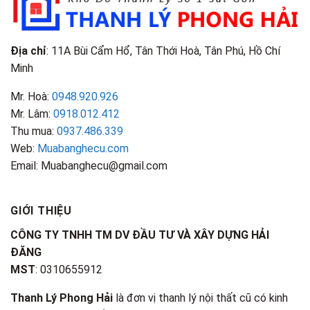
Nhận
Biết
Địa chỉ
: 11A Bùi Cẩm Hổ, Tân Thới Hoà, Tân Phú, Hồ Chí
Minh
Mr. Hoà:
0948.920.926
Mr. Lâm:
0918.012.412
Thu mua:
0937.486.339
Web:
Muabanghecu.com
Email: Muabanghecu@gmail.com
GIỚI THIỆU
CÔNG TY TNHH TM DV ĐẦU TƯ VÀ XÂY DỰNG HẢI
ĐĂNG
MST
: 0310655912
Thanh Lý Phong Hải
là đơn vị thanh lý nội thất cũ có kinh