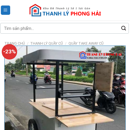
Skip
to
content
Tìm
kiếm:
TRANG CHỦ
/
THANH LÝ QUẦY CŨ
/
QUẦY TAKE AWAY CŨ
-23%