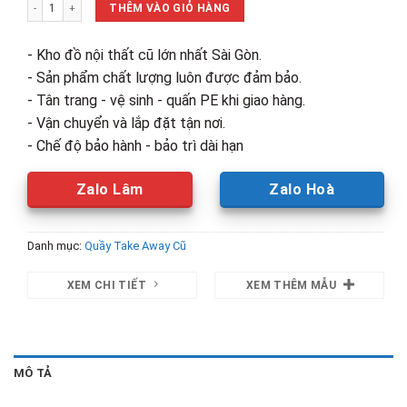
Thanh Lý Quầy Take Away Trắng Mới 99% số lượng
6,500,000₫.
là:
THÊM VÀO GIỎ HÀNG
5,000,00
- Kho đồ nội thất cũ lớn nhất Sài Gòn.
- Sản phẩm chất lượng luôn được đảm bảo.
- Tân trang - vệ sinh - quấn PE khi giao hàng.
- Vận chuyển và lắp đặt tận nơi.
- Chế độ bảo hành - bảo trì dài hạn
Zalo Lâm
Zalo Hoà
Danh mục:
Quầy Take Away Cũ
XEM CHI TIẾT
XEM THÊM MẪU
MÔ TẢ