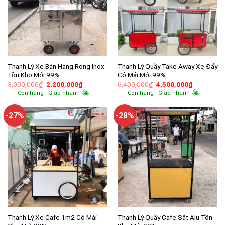
Thanh Lý Xe Bán Hàng Rong Inox
Thanh Lý Quầy Take Away Xe Đẩy
Tồn Kho Mới 99%
Có Mái Mới 99%
Giá
Giá
Giá
Giá
3,000,000
₫
2,200,000
₫
6,400,000
₫
4,500,000
₫
gốc
hiện
gốc
hiện
Còn hàng - Giao nhanh
Còn hàng - Giao nhanh
là:
tại
là:
tại
3,000,000₫.
là:
6,400,000₫.
là:
2,200,000₫.
4,500,000
-27%
-28%
Thanh Lý Xe Cafe 1m2 Có Mái
Thanh Lý Quầy Cafe Sắt Alu Tồn