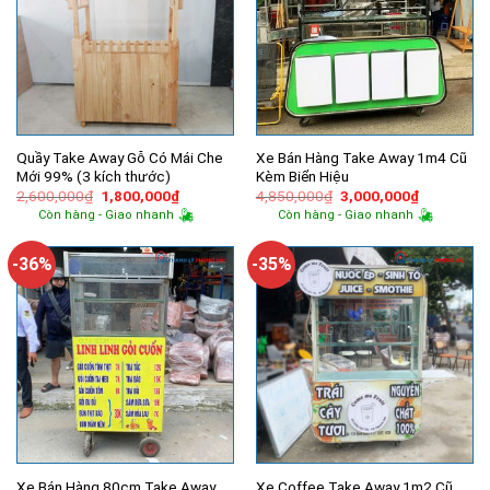
Quầy Take Away Gỗ Có Mái Che
Xe Bán Hàng Take Away 1m4 Cũ
Mới 99% (3 kích thước)
Kèm Biển Hiệu
Giá
Giá
Giá
Giá
2,600,000
₫
1,800,000
₫
4,850,000
₫
3,000,000
₫
gốc
hiện
gốc
hiện
Còn hàng - Giao nhanh
Còn hàng - Giao nhanh
là:
tại
là:
tại
2,600,000₫.
là:
4,850,000₫.
là:
1,800,000₫.
3,000,000
-36%
-35%
Xe Bán Hàng 80cm Take Away
Xe Coffee Take Away 1m2 Cũ