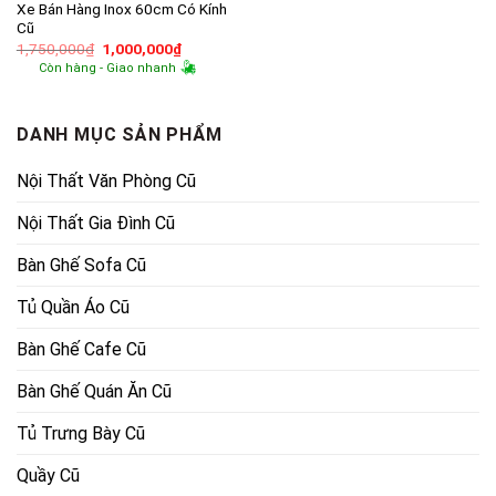
Xe Bán Hàng Inox 60cm Có Kính
Cũ
Giá
Giá
1,750,000
₫
1,000,000
₫
gốc
hiện
Còn hàng - Giao nhanh
là:
tại
1,750,000₫.
là:
1,000,000₫.
DANH MỤC SẢN PHẨM
Nội Thất Văn Phòng Cũ
Nội Thất Gia Đình Cũ
Bàn Ghế Sofa Cũ
Tủ Quần Áo Cũ
Bàn Ghế Cafe Cũ
Bàn Ghế Quán Ăn Cũ
Tủ Trưng Bày Cũ
Quầy Cũ