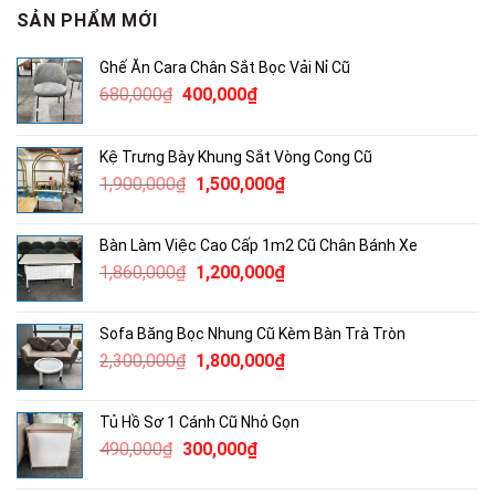
SẢN PHẨM MỚI
Ghế Ăn Cara Chân Sắt Bọc Vải Nỉ Cũ
Giá
Giá
680,000
₫
400,000
₫
gốc
hiện
là:
tại
Kệ Trưng Bày Khung Sắt Vòng Cong Cũ
680,000₫.
là:
Giá
Giá
1,900,000
₫
1,500,000
₫
400,000₫.
gốc
hiện
là:
tại
Bàn Làm Việc Cao Cấp 1m2 Cũ Chân Bánh Xe
1,900,000₫.
là:
Giá
Giá
1,860,000
₫
1,200,000
₫
1,500,000₫.
gốc
hiện
là:
tại
Sofa Băng Bọc Nhung Cũ Kèm Bàn Trà Tròn
1,860,000₫.
là:
Giá
Giá
2,300,000
₫
1,800,000
₫
1,200,000₫.
gốc
hiện
là:
tại
Tủ Hồ Sơ 1 Cánh Cũ Nhỏ Gọn
2,300,000₫.
là:
Giá
Giá
490,000
₫
300,000
₫
1,800,000₫.
gốc
hiện
là:
tại