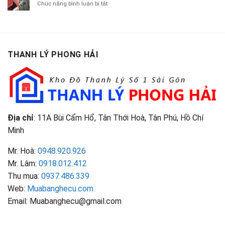
Chí
ở
Chức năng bình luận bị tắt
Là
TP.HCM
Áo
Giá
Gỗ
Gì?
Cũ
Cao
Gội
Phân
Giá
Tại
Là
Loại
Cao
TPHCM
Gì?
&
Tại
Phân
Đặc
TPHCM
THANH LÝ PHONG HẢI
Loại
Điểm
&
Nhận
Đặc
Biết
Điểm
Nhận
Biết
Địa chỉ
: 11A Bùi Cẩm Hổ, Tân Thới Hoà, Tân Phú, Hồ Chí
Minh
Mr. Hoà:
0948.920.926
Mr. Lâm:
0918.012.412
Thu mua:
0937.486.339
Web:
Muabanghecu.com
Email: Muabanghecu@gmail.com