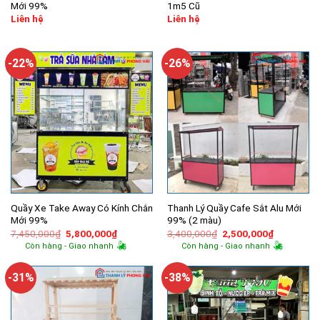
Mới 99%
1m5 Cũ
Liên hệ
Liên hệ
-22%
-26%
Quầy Xe Take Away Có Kính Chắn
Thanh Lý Quầy Cafe Sắt Alu Mới
Mới 99%
99% (2 màu)
Giá
Giá
Giá
Giá
7,450,000
₫
5,800,000
₫
3,400,000
₫
2,500,000
₫
gốc
hiện
gốc
hiện
Còn hàng - Giao nhanh
Còn hàng - Giao nhanh
là:
tại
là:
tại
7,450,000₫.
là:
3,400,000₫.
là:
5,800,000₫.
2,500,000
-31%
-38%