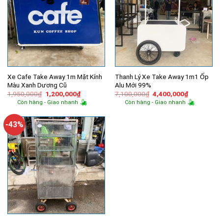
Xe Cafe Take Away 1m Mặt Kính
Thanh Lý Xe Take Away 1m1 Ốp
Màu Xanh Dương Cũ
Alu Mới 99%
Giá
Giá
Giá
Giá
1,950,000
₫
1,200,000
₫
7,100,000
₫
4,400,000
₫
gốc
hiện
gốc
hiện
Còn hàng - Giao nhanh
Còn hàng - Giao nhanh
là:
tại
là:
tại
1,950,000₫.
là:
7,100,000₫.
là:
1,200,000₫.
4,400,000
-43%