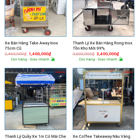
Xe Bán Hàng Take Away Inox
Thanh Lý Xe Bán Hàng Rong Inox
75cm Cũ
Tồn Kho Mới 99%
Giá
Giá
Giá
Giá
2,460,000
₫
1,400,000
₫
3,600,000
₫
3,400,000
₫
gốc
hiện
gốc
hiện
Còn hàng - Giao nhanh
Còn hàng - Giao nhanh
là:
tại
là:
tại
2,460,000₫.
là:
3,600,000₫.
là:
1,400,000₫.
3,400,000
Thanh Lý Quầy Xe 1m Có Mái Che
Xe Coffee Takeaway Nâu Vàng