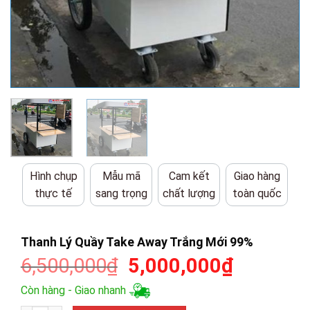
Hình chụp
Mẫu mã
Cam kết
Giao hàng
thực tế
sang trọng
chất lượng
toàn quốc
Thanh Lý Quầy Take Away Trắng Mới 99%
Giá
Giá
6,500,000
₫
5,000,000
₫
gốc
hiện
Còn hàng - Giao nhanh
là:
tại