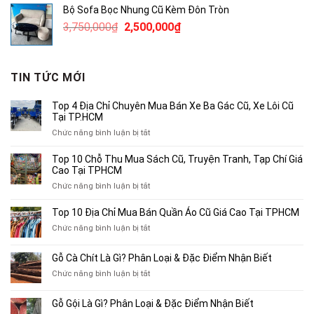
Bộ Sofa Bọc Nhung Cũ Kèm Đôn Tròn
490,000₫.
là:
Giá
Giá
3,750,000
₫
2,500,000
₫
300,000₫.
gốc
hiện
là:
tại
3,750,000₫.
là:
TIN TỨC MỚI
2,500,000₫.
Top 4 Địa Chỉ Chuyên Mua Bán Xe Ba Gác Cũ, Xe Lôi Cũ
Tại TP.HCM
ở
Chức năng bình luận bị tắt
Top
4
Top 10 Chỗ Thu Mua Sách Cũ, Truyện Tranh, Tạp Chí Giá
Địa
Cao Tại TPHCM
Chỉ
ở
Chức năng bình luận bị tắt
Chuyên
Top
Mua
10
Top 10 Địa Chỉ Mua Bán Quần Áo Cũ Giá Cao Tại TPHCM
Bán
Chỗ
Xe
ở
Chức năng bình luận bị tắt
Thu
Ba
Top
Mua
Gác
10
Gỗ Cà Chít Là Gì? Phân Loại & Đặc Điểm Nhận Biết
Sách
Cũ,
Địa
Cũ,
ở
Chức năng bình luận bị tắt
Xe
Chỉ
Truyện
Gỗ
Lôi
Mua
Tranh,
Cà
Cũ
Bán
Gỗ Gội Là Gì? Phân Loại & Đặc Điểm Nhận Biết
Tạp
Chít
Tại
Quần