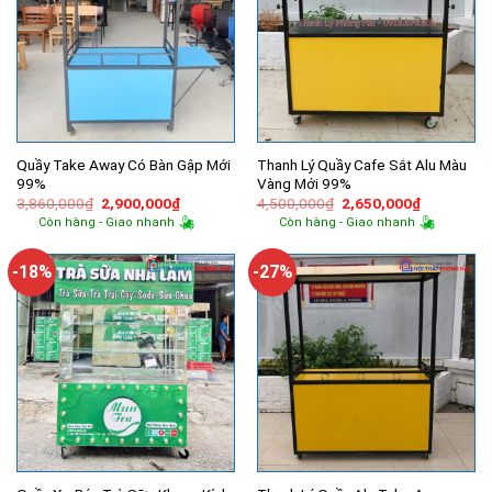
Quầy Take Away Có Bàn Gập Mới
Thanh Lý Quầy Cafe Sắt Alu Màu
99%
Vàng Mới 99%
Giá
Giá
Giá
Giá
3,860,000
₫
2,900,000
₫
4,500,000
₫
2,650,000
₫
gốc
hiện
gốc
hiện
Còn hàng - Giao nhanh
Còn hàng - Giao nhanh
là:
tại
là:
tại
3,860,000₫.
là:
4,500,000₫.
là:
2,900,000₫.
2,650,000
-18%
-27%