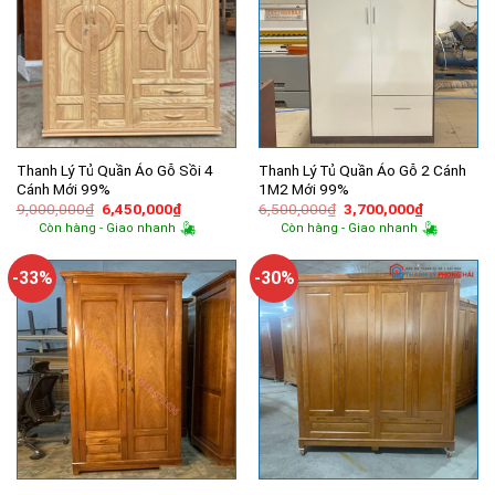
Thanh Lý Tủ Quần Áo Gỗ Sồi 4
Thanh Lý Tủ Quần Áo Gỗ 2 Cánh
Cánh Mới 99%
1M2 Mới 99%
Giá
Giá
Giá
Giá
9,000,000
₫
6,450,000
₫
6,500,000
₫
3,700,000
₫
gốc
hiện
gốc
hiện
Còn hàng - Giao nhanh
Còn hàng - Giao nhanh
là:
tại
là:
tại
9,000,000₫.
là:
6,500,000₫.
là:
6,450,000₫.
3,700,000
-33%
-30%