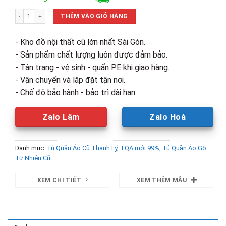
là:
tại
Thanh Lý Tủ Áo Gỗ Thông 1m2 Màu Sáng Mới 99% số lượng
6,500,000₫.
là:
THÊM VÀO GIỎ HÀNG
5,800,00
- Kho đồ nội thất cũ lớn nhất Sài Gòn.
- Sản phẩm chất lượng luôn được đảm bảo.
- Tân trang - vệ sinh - quấn PE khi giao hàng.
- Vận chuyển và lắp đặt tận nơi.
- Chế độ bảo hành - bảo trì dài hạn
Zalo Lâm
Zalo Hoà
Danh mục:
Tủ Quần Áo Cũ Thanh Lý
,
TQA mới 99%
,
Tủ Quần Áo Gỗ
Tự Nhiên Cũ
XEM CHI TIẾT
XEM THÊM MẪU