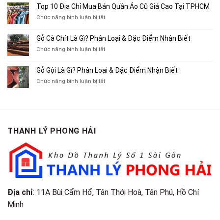
Mua
10
Top 10 Địa Chỉ Mua Bán Quần Áo Cũ Giá Cao Tại TPHCM
Bán
Chỗ
Xe
ở
Chức năng bình luận bị tắt
Thu
Ba
Top
Mua
Gác
10
Gỗ Cà Chít Là Gì? Phân Loại & Đặc Điểm Nhận Biết
Sách
Cũ,
Địa
Cũ,
ở
Chức năng bình luận bị tắt
Xe
Chỉ
Truyện
Gỗ
Lôi
Mua
Tranh,
Cà
Cũ
Bán
Gỗ Gội Là Gì? Phân Loại & Đặc Điểm Nhận Biết
Tạp
Chít
Tại
Quần
Chí
ở
Chức năng bình luận bị tắt
Là
TP.HCM
Áo
Giá
Gỗ
Gì?
Cũ
Cao
Gội
Phân
Giá
Tại
Là
Loại
Cao
TPHCM
Gì?
&
Tại
Phân
Đặc
TPHCM
THANH LÝ PHONG HẢI
Loại
Điểm
&
Nhận
Đặc
Biết
Điểm
Nhận
Biết
Địa chỉ
: 11A Bùi Cẩm Hổ, Tân Thới Hoà, Tân Phú, Hồ Chí
Minh