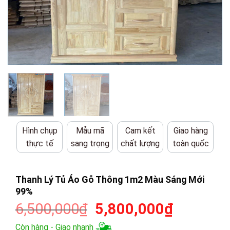
Hình chụp
Mẫu mã
Cam kết
Giao hàng
thực tế
sang trọng
chất lượng
toàn quốc
Thanh Lý Tủ Áo Gỗ Thông 1m2 Màu Sáng Mới
99%
Giá
Giá
6,500,000
₫
5,800,000
₫
gốc
hiện
Còn hàng - Giao nhanh