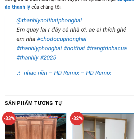
áo thanh lý
của chúng tôi.
@thanhlynoithatphonghai
Em quay lại r đây cả nhà ơi, ae ai thích ghé
em nha
#chodocuphonghai
#thanhlyphonghai
#noithat
#trangtrinhacua
#thanhly
#2025
♬ nhạc nền – HD Remix – HD Remix
SẢN PHẨM TƯƠNG TỰ
-33%
-32%