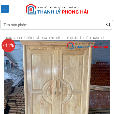
Skip
to
content
Tìm
kiếm:
TRANG CHỦ
/
NỘI THẤT GIA ĐÌNH CŨ
/
TỦ QUẦN ÁO CŨ THANH LÝ
-11%