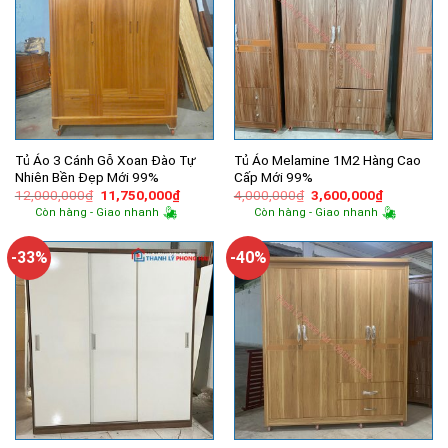
Tủ Áo 3 Cánh Gỗ Xoan Đào Tự
Tủ Áo Melamine 1M2 Hàng Cao
Nhiên Bền Đẹp Mới 99%
Cấp Mới 99%
Giá
Giá
Giá
Giá
12,000,000
₫
11,750,000
₫
4,000,000
₫
3,600,000
₫
gốc
hiện
gốc
hiện
Còn hàng - Giao nhanh
Còn hàng - Giao nhanh
là:
tại
là:
tại
12,000,000₫.
là:
4,000,000₫.
là:
11,750,000₫.
3,600,000
-33%
-40%