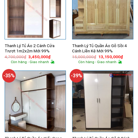
Thanh Lý Tủ Áo 2 Cánh Cửa
Thanh Lý Tủ Quần Áo Gỗ Sồi 4
Trượt 1m2x2m Mới 99%
Cánh Liền Kệ Mới 99%
Giá
Giá
Giá
Giá
4,700,000
₫
3,450,000
₫
15,000,000
₫
13,150,000
₫
gốc
hiện
gốc
hiện
Còn hàng - Giao nhanh
Còn hàng - Giao nhanh
là:
tại
là:
tại
4,700,000₫.
là:
15,000,000₫.
là:
3,450,000₫.
13,150,
-35%
-39%