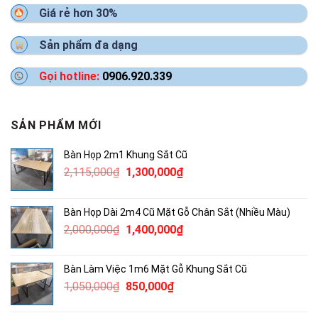
Giá rẻ hơn 30%
Sản phẩm đa dạng
Gọi hotline:
0906.920.339
SẢN PHẨM MỚI
Bàn Họp 2m1 Khung Sắt Cũ
Giá
Giá
2,115,000
₫
1,300,000
₫
gốc
hiện
là:
tại
Bàn Họp Dài 2m4 Cũ Mặt Gỗ Chân Sắt (Nhiều Màu)
2,115,000₫.
là:
Giá
Giá
2,000,000
₫
1,400,000
₫
1,300,000₫.
gốc
hiện
là:
tại
Bàn Làm Việc 1m6 Mặt Gỗ Khung Sắt Cũ
2,000,000₫.
là:
Giá
Giá
1,050,000
₫
850,000
₫
1,400,000₫.
gốc
hiện
là:
tại