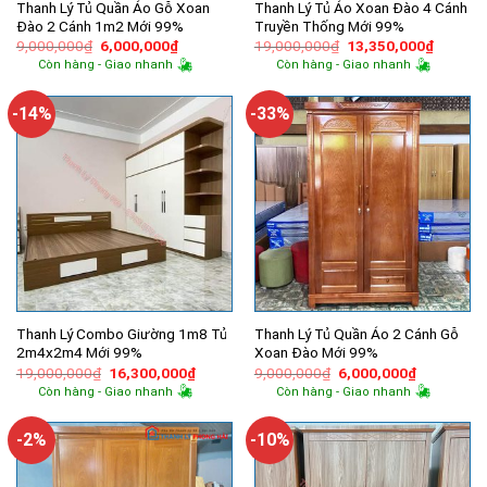
Thanh Lý Tủ Quần Áo Gỗ Xoan
Thanh Lý Tủ Áo Xoan Đào 4 Cánh
Đào 2 Cánh 1m2 Mới 99%
Truyền Thống Mới 99%
Giá
Giá
Giá
Giá
9,000,000
₫
6,000,000
₫
19,000,000
₫
13,350,000
₫
gốc
hiện
gốc
hiện
Còn hàng - Giao nhanh
Còn hàng - Giao nhanh
là:
tại
là:
tại
9,000,000₫.
là:
19,000,000₫.
là:
6,000,000₫.
13,350,
-14%
-33%
Thanh Lý Combo Giường 1m8 Tủ
Thanh Lý Tủ Quần Áo 2 Cánh Gỗ
2m4x2m4 Mới 99%
Xoan Đào Mới 99%
Giá
Giá
Giá
Giá
19,000,000
₫
16,300,000
₫
9,000,000
₫
6,000,000
₫
gốc
hiện
gốc
hiện
Còn hàng - Giao nhanh
Còn hàng - Giao nhanh
là:
tại
là:
tại
19,000,000₫.
là:
9,000,000₫.
là:
16,300,000₫.
6,000,000
-2%
-10%