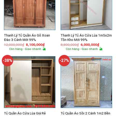
Thanh Lý Tủ Quần Áo Gỗ Xoan
Thanh Lý Tủ Áo Cửa Lùa 1m5x2m
Đào 3 Cánh Mới 99%
Tồn Kho Mới 99%
Giá
Giá
Giá
Giá
12,000,000
₫
8,100,000
₫
8,800,000
₫
6,000,000
₫
gốc
hiện
gốc
hiện
Còn hàng - Giao nhanh
Còn hàng - Giao nhanh
là:
tại
là:
tại
12,000,000₫.
là:
8,800,000₫.
là:
8,100,000₫.
6,000,000
-38%
-27%
Tủ Quần Áo Cửa Lùa Giá Rẻ
Tủ Quần Áo Sồi 2 Cánh 1m2 Bền