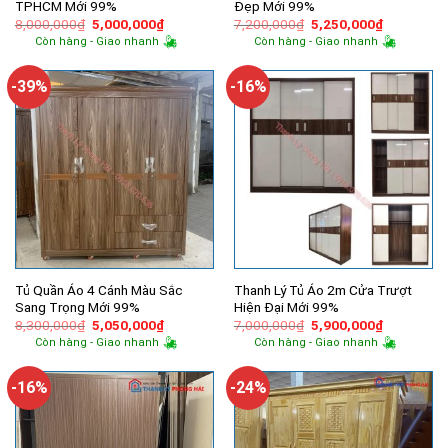
TPHCM Mới 99%
Đẹp Mới 99%
Giá
Giá
Giá
Giá
8,000,000
₫
5,000,000
₫
7,200,000
₫
5,250,000
₫
gốc
hiện
gốc
hiện
Còn hàng - Giao nhanh
Còn hàng - Giao nhanh
là:
tại
là:
tại
8,000,000₫.
là:
7,200,000₫.
là:
5,000,000₫.
5,250,000
-39%
-16%
Tủ Quần Áo 4 Cánh Màu Sắc
Thanh Lý Tủ Áo 2m Cửa Trượt
Sang Trọng Mới 99%
Hiện Đại Mới 99%
Giá
Giá
Giá
Giá
8,300,000
₫
5,050,000
₫
7,000,000
₫
5,900,000
₫
gốc
hiện
gốc
hiện
Còn hàng - Giao nhanh
Còn hàng - Giao nhanh
là:
tại
là:
tại
8,300,000₫.
là:
7,000,000₫.
là:
5,050,000₫.
5,900,000
-16%
-24%