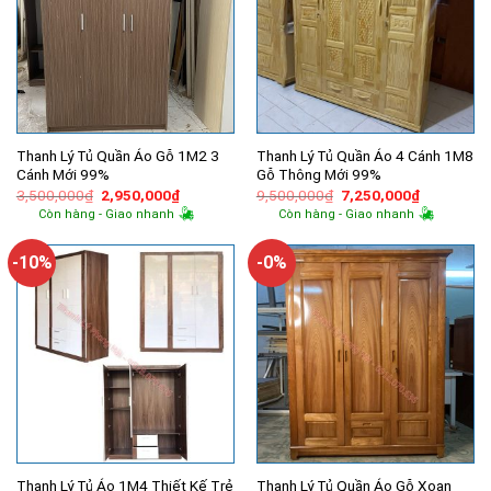
Thanh Lý Tủ Quần Áo Gỗ 1M2 3
Thanh Lý Tủ Quần Áo 4 Cánh 1M8
Cánh Mới 99%
Gỗ Thông Mới 99%
Giá
Giá
Giá
Giá
3,500,000
₫
2,950,000
₫
9,500,000
₫
7,250,000
₫
gốc
hiện
gốc
hiện
Còn hàng - Giao nhanh
Còn hàng - Giao nhanh
là:
tại
là:
tại
3,500,000₫.
là:
9,500,000₫.
là:
2,950,000₫.
7,250,000
-10%
-0%
Thanh Lý Tủ Áo 1M4 Thiết Kế Trẻ
Thanh Lý Tủ Quần Áo Gỗ Xoan