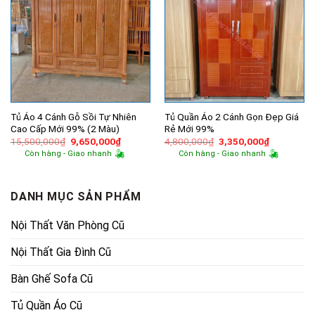
Tủ Áo 4 Cánh Gỗ Sồi Tự Nhiên
Tủ Quần Áo 2 Cánh Gọn Đẹp Giá
Cao Cấp Mới 99% (2 Màu)
Rẻ Mới 99%
Giá
Giá
Giá
Giá
15,500,000
₫
9,650,000
₫
4,800,000
₫
3,350,000
₫
gốc
hiện
gốc
hiện
Còn hàng - Giao nhanh
Còn hàng - Giao nhanh
là:
tại
là:
tại
15,500,000₫.
là:
4,800,000₫.
là:
9,650,000₫.
3,350,000
DANH MỤC SẢN PHẨM
Nội Thất Văn Phòng Cũ
Nội Thất Gia Đình Cũ
Bàn Ghế Sofa Cũ
Tủ Quần Áo Cũ