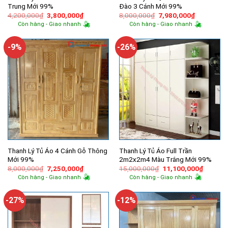
Trung Mới 99%
Đào 3 Cánh Mới 99%
Giá
Giá
Giá
Giá
4,200,000
₫
3,800,000
₫
8,000,000
₫
7,980,000
₫
gốc
hiện
gốc
hiện
Còn hàng - Giao nhanh
Còn hàng - Giao nhanh
là:
tại
là:
tại
4,200,000₫.
là:
8,000,000₫.
là:
3,800,000₫.
7,980,000
-9%
-26%
Thanh Lý Tủ Áo 4 Cánh Gỗ Thông
Thanh Lý Tủ Áo Full Trần
Mới 99%
2m2x2m4 Màu Trắng Mới 99%
Giá
Giá
Giá
Giá
8,000,000
₫
7,250,000
₫
15,000,000
₫
11,100,000
₫
gốc
hiện
gốc
hiện
Còn hàng - Giao nhanh
Còn hàng - Giao nhanh
là:
tại
là:
tại
8,000,000₫.
là:
15,000,000₫.
là:
7,250,000₫.
11,100,
-27%
-12%