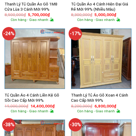
Thanh Lý Tủ Quần Áo Gỗ 1M8
Tủ Quần Áo 4 Cánh Hiện Đại Giá
Cửa Lùa 3 Cánh Mới 99%
Rẻ Mới 99% (Nhiều Màu)
Giá
Giá
Giá
Giá
8,500,000
₫
5,700,000
₫
8,300,000
₫
5,000,000
₫
gốc
hiện
gốc
hiện
Còn hàng - Giao nhanh
Còn hàng - Giao nhanh
là:
tại
là:
tại
8,500,000₫.
là:
8,300,000₫.
là:
5,700,000₫.
5,000,000
-24%
-17%
Tủ Quần Áo 4 Cánh Liền Kệ Gỗ
Thanh Lý Tủ Áo Gỗ Xoan 4 Cánh
Sồi Cao Cấp Mới 99%
Cao Cấp Mới 99%
Giá
Giá
Giá
Giá
19,000,000
₫
14,400,000
₫
8,200,000
₫
6,800,000
₫
gốc
hiện
gốc
hiện
Còn hàng - Giao nhanh
Còn hàng - Giao nhanh
là:
tại
là:
tại
19,000,000₫.
là:
8,200,000₫.
là:
14,400,000₫.
6,800,000
-38%
-30%