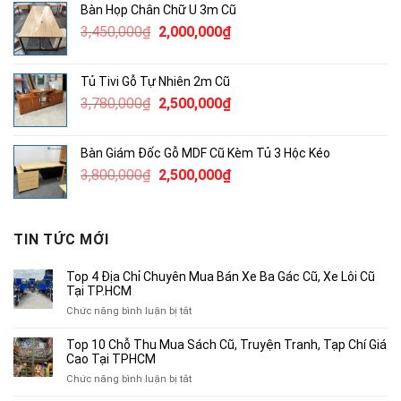
Bàn Họp Chân Chữ U 3m Cũ
1,050,000₫.
là:
Giá
Giá
3,450,000
₫
2,000,000
₫
850,000₫.
gốc
hiện
là:
tại
Tủ Tivi Gỗ Tự Nhiên 2m Cũ
3,450,000₫.
là:
Giá
Giá
3,780,000
₫
2,500,000
₫
2,000,000₫.
gốc
hiện
là:
tại
Bàn Giám Đốc Gỗ MDF Cũ Kèm Tủ 3 Hộc Kéo
3,780,000₫.
là:
Giá
Giá
3,800,000
₫
2,500,000
₫
2,500,000₫.
gốc
hiện
là:
tại
3,800,000₫.
là:
TIN TỨC MỚI
2,500,000₫.
Top 4 Địa Chỉ Chuyên Mua Bán Xe Ba Gác Cũ, Xe Lôi Cũ
Tại TP.HCM
ở
Chức năng bình luận bị tắt
Top
4
Top 10 Chỗ Thu Mua Sách Cũ, Truyện Tranh, Tạp Chí Giá
Địa
Cao Tại TPHCM
Chỉ
ở
Chức năng bình luận bị tắt
Chuyên
Top