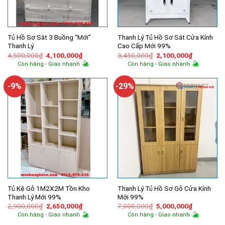
Tủ Hồ Sơ Sắt 3 Buồng “Mới”
Thanh Lý Tủ Hồ Sơ Sắt Cửa Kính
Thanh Lý
Cao Cấp Mới 99%
Giá
Giá
Giá
Giá
4,500,000
₫
4,100,000
₫
3,450,000
₫
2,100,000
₫
gốc
hiện
gốc
hiện
Còn hàng - Giao nhanh
Còn hàng - Giao nhanh
là:
tại
là:
tại
4,500,000₫.
là:
3,450,000₫.
là:
4,100,000₫.
2,100,000
-9%
-29%
Tủ Kệ Gỗ 1M2X2M Tồn Kho
Thanh Lý Tủ Hồ Sơ Gỗ Cửa Kính
Thanh Lý Mới 99%
Mới 99%
Giá
Giá
Giá
Giá
2,900,000
₫
2,650,000
₫
7,000,000
₫
5,000,000
₫
gốc
hiện
gốc
hiện
Còn hàng - Giao nhanh
Còn hàng - Giao nhanh
là:
tại
là:
tại