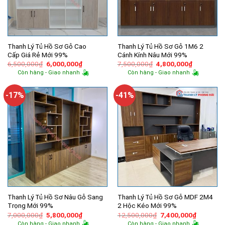
Thanh Lý Tủ Hồ Sơ Gỗ Cao
Thanh Lý Tủ Hồ Sơ Gỗ 1M6 2
Cấp Giá Rẻ Mới 99%
Cánh Kính Nâu Mới 99%
Giá
Giá
Giá
Giá
6,500,000
₫
6,000,000
₫
7,500,000
₫
4,800,000
₫
gốc
hiện
gốc
hiện
Còn hàng - Giao nhanh
Còn hàng - Giao nhanh
là:
tại
là:
tại
6,500,000₫.
là:
7,500,000₫.
là:
6,000,000₫.
4,800,000
-17%
-41%
Thanh Lý Tủ Hồ Sơ Nâu Gỗ Sang
Thanh Lý Tủ Hồ Sơ Gỗ MDF 2M4
Trọng Mới 99%
2 Hộc Kéo Mới 99%
Giá
Giá
Giá
Giá
7,000,000
₫
5,800,000
₫
12,500,000
₫
7,400,000
₫
gốc
hiện
gốc
hiện
Còn hàng - Giao nhanh
Còn hàng - Giao nhanh