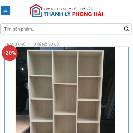
Skip
to
content
Tìm
kiếm:
TRANG CHỦ
/
TỦ KỆ HỒ SƠ CŨ
-20%