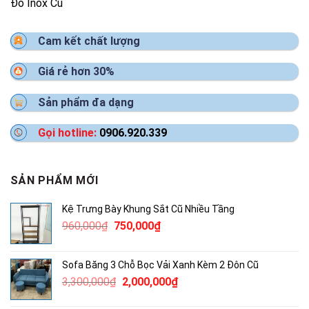
Đồ Inox Cũ
Cam kết chất lượng
Giá rẻ hơn 30%
Sản phẩm đa dạng
Gọi hotline:
0906.920.339
SẢN PHẨM MỚI
Kệ Trưng Bày Khung Sắt Cũ Nhiều Tầng
Giá
Giá
960,000
₫
750,000
₫
gốc
hiện
là:
tại
Sofa Băng 3 Chỗ Bọc Vải Xanh Kèm 2 Đôn Cũ
960,000₫.
là:
Giá
Giá
3,300,000
₫
2,000,000
₫
750,000₫.
gốc
hiện