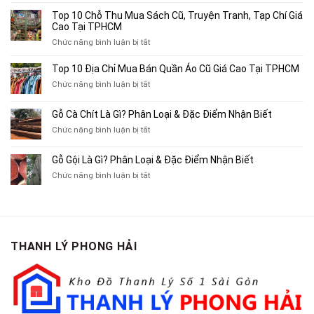
Top
4
Top 10 Chỗ Thu Mua Sách Cũ, Truyện Tranh, Tạp Chí Giá
Địa
Cao Tại TPHCM
Chỉ
ở
Chức năng bình luận bị tắt
Chuyên
Top
Mua
10
Top 10 Địa Chỉ Mua Bán Quần Áo Cũ Giá Cao Tại TPHCM
Bán
Chỗ
Xe
ở
Chức năng bình luận bị tắt
Thu
Ba
Top
Mua
Gác
10
Gỗ Cà Chít Là Gì? Phân Loại & Đặc Điểm Nhận Biết
Sách
Cũ,
Địa
Cũ,
ở
Chức năng bình luận bị tắt
Xe
Chỉ
Truyện
Gỗ
Lôi
Mua
Tranh,
Cà
Cũ
Bán
Gỗ Gội Là Gì? Phân Loại & Đặc Điểm Nhận Biết
Tạp
Chít
Tại
Quần
Chí
ở
Chức năng bình luận bị tắt
Là
TP.HCM
Áo
Giá
Gỗ
Gì?
Cũ
Cao
Gội
Phân
Giá
Tại
Là
Loại
Cao
TPHCM
Gì?
&
Tại
Phân
Đặc
TPHCM
THANH LÝ PHONG HẢI
Loại
Điểm
&
Nhận
Đặc
Biết
Điểm
Nhận
Biết