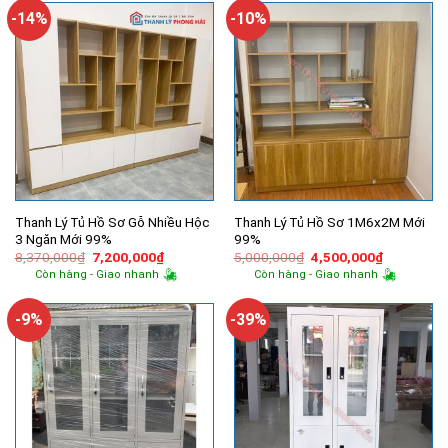
-14%
-10%
Thanh Lý Tủ Hồ Sơ Gỗ Nhiều Hộc
Thanh Lý Tủ Hồ Sơ 1M6x2M Mới
3 Ngăn Mới 99%
99%
Giá
Giá
Giá
Giá
8,370,000
₫
7,200,000
₫
5,000,000
₫
4,500,000
₫
gốc
hiện
gốc
hiện
Còn hàng - Giao nhanh
Còn hàng - Giao nhanh
là:
tại
là:
tại
8,370,000₫.
là:
5,000,000₫.
là:
7,200,000₫.
4,500,000
-9%
-39%