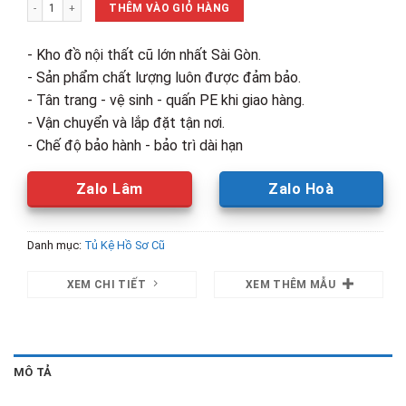
Thanh Lý Tủ Hồ Sơ Đóng Mới 1M2 Giá Rẻ số lượng
3,250,000₫.
là:
THÊM VÀO GIỎ HÀNG
2,600,00
- Kho đồ nội thất cũ lớn nhất Sài Gòn.
- Sản phẩm chất lượng luôn được đảm bảo.
- Tân trang - vệ sinh - quấn PE khi giao hàng.
- Vận chuyển và lắp đặt tận nơi.
- Chế độ bảo hành - bảo trì dài hạn
Zalo Lâm
Zalo Hoà
Danh mục:
Tủ Kệ Hồ Sơ Cũ
XEM CHI TIẾT
XEM THÊM MẪU
MÔ TẢ