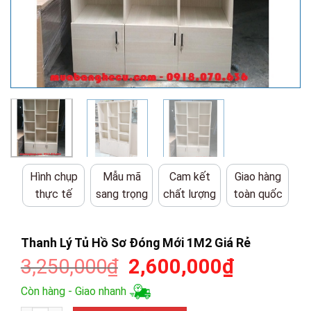
Hình chụp
Mẫu mã
Cam kết
Giao hàng
thực tế
sang trọng
chất lượng
toàn quốc
Thanh Lý Tủ Hồ Sơ Đóng Mới 1M2 Giá Rẻ
Giá
Giá
3,250,000
₫
2,600,000
₫
gốc
hiện
Còn hàng - Giao nhanh
là:
tại