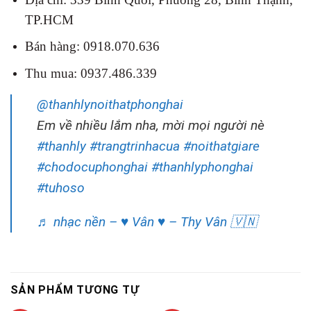
TP.HCM
Bán hàng: 0918.070.636
Thu mua: 0937.486.339
@thanhlynoithatphonghai
Em về nhiều lắm nha, mời mọi người nè
#thanhly
#trangtrinhacua
#noithatgiare
#chodocuphonghai
#thanhlyphonghai
#tuhoso
♬ nhạc nền – ♥ Vân ♥ – Thy Vân 🇻🇳
SẢN PHẨM TƯƠNG TỰ