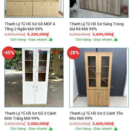
Thanh Lý Tủ Hồ Sơ Gỗ MDF 4
Thanh Lý Tủ Hồ Sơ Sang Trọng
Tầng 2 Ngăn Mới 99%
Giá Rẻ Mới 99%
Giá
Giá
Giá
Giá
6,800,000
₫
5,200,000
₫
5,000,000
₫
3,600,000
₫
gốc
hiện
gốc
hiện
Còn hàng - Giao nhanh
Còn hàng - Giao nhanh
là:
tại
là:
tại
6,800,000₫.
là:
5,000,000₫.
là:
5,200,000₫.
3,600,000
-45%
-28%
Thanh Lý Tủ Hồ Sơ Gỗ 2 Cánh
Thanh Lý Tủ Hồ Sơ 2 Cánh Tồn
Kính Trắng Mới 99%
Kho Mới 99%
Giá
Giá
Giá
Giá
5,500,000
₫
3,000,000
₫
5,000,000
₫
3,600,000
₫
gốc
hiện
gốc
hiện
Còn hàng - Giao nhanh
Còn hàng - Giao nhanh
là:
tại
là:
tại