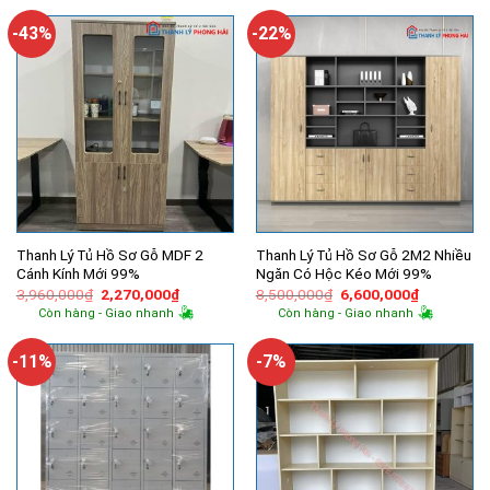
5,500,000₫.
là:
5,000,000₫.
là:
3,000,000₫.
3,600,000
-43%
-22%
Thanh Lý Tủ Hồ Sơ Gỗ MDF 2
Thanh Lý Tủ Hồ Sơ Gỗ 2M2 Nhiều
Cánh Kính Mới 99%
Ngăn Có Hộc Kéo Mới 99%
Giá
Giá
Giá
Giá
3,960,000
₫
2,270,000
₫
8,500,000
₫
6,600,000
₫
gốc
hiện
gốc
hiện
Còn hàng - Giao nhanh
Còn hàng - Giao nhanh
là:
tại
là:
tại
3,960,000₫.
là:
8,500,000₫.
là:
2,270,000₫.
6,600,000
-11%
-7%