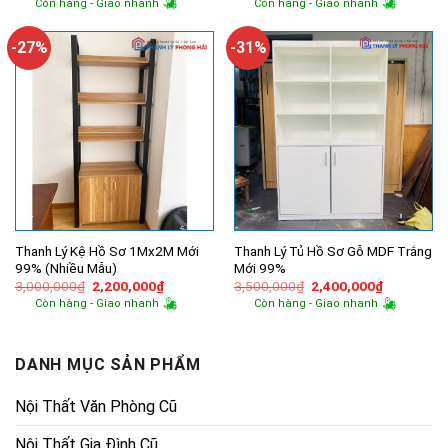
Còn hàng - Giao nhanh
Còn hàng - Giao nhanh
là:
tại
là:
tại
2,200,000₫.
là:
2,000,000₫.
là:
1,800,000₫.
1,700,000
-27%
-31%
Thanh Lý Kệ Hồ Sơ 1Mx2M Mới
Thanh Lý Tủ Hồ Sơ Gỗ MDF Trắng
99% (Nhiều Mẫu)
Mới 99%
Giá
Giá
Giá
Giá
3,000,000
₫
2,200,000
₫
3,500,000
₫
2,400,000
₫
gốc
hiện
gốc
hiện
Còn hàng - Giao nhanh
Còn hàng - Giao nhanh
là:
tại
là:
tại
3,000,000₫.
là:
3,500,000₫.
là:
2,200,000₫.
2,400,000
DANH MỤC SẢN PHẨM
Nội Thất Văn Phòng Cũ
Nội Thất Gia Đình Cũ