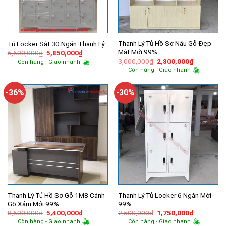
Thanh Lý Tủ Hồ Sơ Nâu Gỗ Đẹp
Tủ Locker Sắt 30 Ngăn Thanh Lý
Mắt Mới 99%
Giá
Giá
6,600,000
₫
5,850,000
₫
gốc
hiện
Giá
Giá
3,000,000
₫
2,800,000
₫
Còn hàng - Giao nhanh
là:
tại
gốc
hiện
Còn hàng - Giao nhanh
6,600,000₫.
là:
là:
tại
5,850,000₫.
3,000,000₫.
là:
2,800,000
-36%
-30%
Thanh Lý Tủ Hồ Sơ Gỗ 1M8 Cánh
Thanh Lý Tủ Locker 6 Ngăn Mới
Gỗ Xám Mới 99%
99%
Giá
Giá
Giá
Giá
8,500,000
₫
5,400,000
₫
2,500,000
₫
1,750,000
₫
gốc
hiện
gốc
hiện
Còn hàng - Giao nhanh
Còn hàng - Giao nhanh
là:
tại
là:
tại