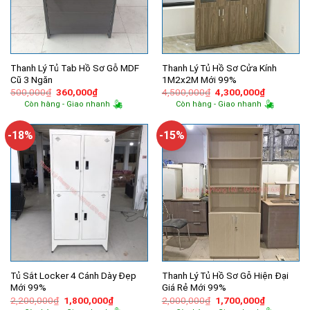
Thanh Lý Tủ Tab Hồ Sơ Gỗ MDF
Thanh Lý Tủ Hồ Sơ Cửa Kính
Cũ 3 Ngăn
1M2x2M Mới 99%
Giá
Giá
Giá
Giá
500,000
₫
360,000
₫
4,500,000
₫
4,300,000
₫
gốc
hiện
gốc
hiện
Còn hàng - Giao nhanh
Còn hàng - Giao nhanh
là:
tại
là:
tại
500,000₫.
là:
4,500,000₫.
là:
360,000₫.
4,300,000
-18%
-15%
Tủ Sắt Locker 4 Cánh Dày Đẹp
Thanh Lý Tủ Hồ Sơ Gỗ Hiện Đại
Mới 99%
Giá Rẻ Mới 99%
Giá
Giá
Giá
Giá
2,200,000
₫
1,800,000
₫
2,000,000
₫
1,700,000
₫
gốc
hiện
gốc
hiện