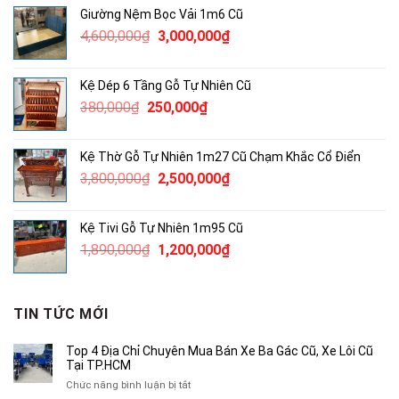
là:
tại
Giường Nệm Bọc Vải 1m6 Cũ
3,300,000₫.
là:
Giá
Giá
4,600,000
₫
3,000,000
₫
2,000,000₫.
gốc
hiện
là:
tại
Kệ Dép 6 Tầng Gỗ Tự Nhiên Cũ
4,600,000₫.
là:
Giá
Giá
380,000
₫
250,000
₫
3,000,000₫.
gốc
hiện
là:
tại
Kệ Thờ Gỗ Tự Nhiên 1m27 Cũ Chạm Khắc Cổ Điển
380,000₫.
là:
Giá
Giá
3,800,000
₫
2,500,000
₫
250,000₫.
gốc
hiện
là:
tại
Kệ Tivi Gỗ Tự Nhiên 1m95 Cũ
3,800,000₫.
là:
Giá
Giá
1,890,000
₫
1,200,000
₫
2,500,000₫.
gốc
hiện
là:
tại
1,890,000₫.
là:
TIN TỨC MỚI
1,200,000₫.
Top 4 Địa Chỉ Chuyên Mua Bán Xe Ba Gác Cũ, Xe Lôi Cũ
Tại TP.HCM
ở
Chức năng bình luận bị tắt