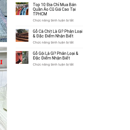
Bán
10
Top 10 Địa Chỉ Mua Bán
Xe
Chỗ
Quần Áo Cũ Giá Cao Tại
Ba
Thu
TPHCM
Gác
Mua
ở
Chức năng bình luận bị tắt
Cũ,
Sách
Top
Xe
Cũ,
10
Gỗ Cà Chít Là Gì? Phân Loại
Lôi
Truyện
Địa
& Đặc Điểm Nhận Biết
Cũ
Tranh,
Chỉ
Tại
ở
Chức năng bình luận bị tắt
Tạp
Mua
TP.HCM
Gỗ
Chí
Bán
Cà
Giá
Gỗ Gội Là Gì? Phân Loại &
Quần
Chít
Đặc Điểm Nhận Biết
Cao
Áo
Là
Tại
ở
Chức năng bình luận bị tắt
Cũ
Gì?
TPHCM
Gỗ
Giá
Phân
Gội
Cao
Loại
Là
Tại
&
Gì?
TPHCM
Đặc
Phân
Điểm
Loại
Nhận
&
Biết
Đặc
Điểm
Nhận
Biết