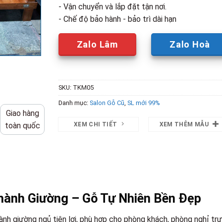
- Vận chuyển và lắp đặt tận nơi.
- Chế độ bảo hành - bảo trì dài hạn
Zalo Lâm
Zalo Hoà
SKU:
TKM05
Danh mục:
Salon Gỗ Cũ
,
SL mới 99%
Giao hàng
XEM CHI TIẾT
XEM THÊM MẪU
toàn quốc
ành Giường – Gỗ Tự Nhiên Bền Đẹp
nh giường ngủ tiện lợi, phù hợp cho phòng khách, phòng nghỉ tr