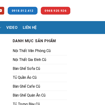
0918.012.412
0948.920.926
VIDEO
LIÊN HỆ
DANH MỤC SẢN PHẨM
Nội Thất Văn Phòng Cũ
Nội Thất Gia Đình Cũ
Bàn Ghế Sofa Cũ
Tủ Quần Áo Cũ
00₫.
Bàn Ghế Cafe Cũ
Bàn Ghế Quán Ăn Cũ
Tủ Trưng Bày Cũ