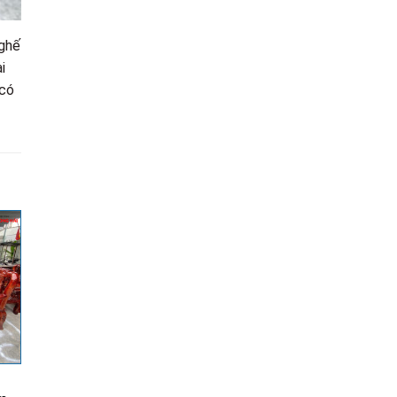
 ghế
i
 có