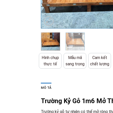
Hình chụp
Mẫu mã
Cam kết
thực tế
sang trọng
chất lượng
MÔ TẢ
Trường Kỷ Gỗ 1m6 Mở Th
Trường kỷ gỗ tự nhiên có thể mở rộng thà