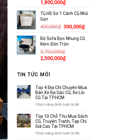
Giá
Giá
1,800,000
₫
gốc
hiện
Tủ Hồ Sơ 1 Cánh Cũ Nhỏ
là:
tại
Gọn
2,300,000₫.
là:
Giá
Giá
490,000
₫
300,000
₫
1,800,000₫.
gốc
hiện
Bộ Sofa Bọc Nhung Cũ
là:
tại
Kèm Đôn Tròn
490,000₫.
là:
3,750,000
₫
300,000₫.
Giá
Giá
2,500,000
₫
gốc
hiện
là:
tại
TIN TỨC MỚI
3,750,000₫.
là:
2,500,000₫.
Top 4 Địa Chỉ Chuyên Mua
Bán Xe Ba Gác Cũ, Xe Lôi
Cũ Tại TP.HCM
ở
Chức năng bình luận bị tắt
Top
4
Top 10 Chỗ Thu Mua Sách
Địa
Cũ, Truyện Tranh, Tạp Chí
Chỉ
Giá Cao Tại TPHCM
Chuyên
ở
Chức năng bình luận bị tắt
Mua
Top