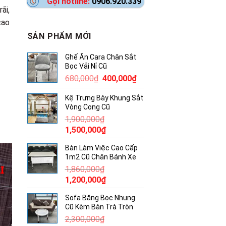
Gọi hotline:
0906.920.339
ãi,
cao
SẢN PHẨM MỚI
Ghế Ăn Cara Chân Sắt
Bọc Vải Nỉ Cũ
Giá
Giá
680,000
₫
400,000
₫
gốc
hiện
Kệ Trưng Bày Khung Sắt
là:
tại
Vòng Cong Cũ
680,000₫.
là:
1,900,000
₫
400,000₫.
Giá
Giá
1,500,000
₫
gốc
hiện
Bàn Làm Việc Cao Cấp
là:
tại
1m2 Cũ Chân Bánh Xe
1,900,000₫.
là:
1,860,000
₫
1,500,000₫.
Giá
Giá
1,200,000
₫
gốc
hiện
Sofa Băng Bọc Nhung
là:
tại
Cũ Kèm Bàn Trà Tròn
1,860,000₫.
là:
2,300,000
₫
1,200,000₫.