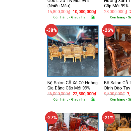
Góc L Gỗ TN Mới 99%
Hương Xám T
(Nhiều Màu)
Cấp Mới 99%
Giá
Giá
15,800,000
₫
10,000,000
₫
28,000,000
₫
gốc
hiện
Còn hàng - Giao nhanh
Còn hàng - G
là:
tại
l
15,800,000₫.
là:
10,000,000₫.
-38%
-26%
Bộ Salon Gỗ Xà Cừ Hoàng
Bộ Salon Gỗ
Gia Đẳng Cấp Mới 99%
Đỉnh Đào Tay
Giá
Giá
Gi
36,000,000
₫
22,500,000
₫
9,500,000
₫
7
gốc
hiện
g
Còn hàng - Giao nhanh
Còn hàng - G
là:
tại
là:
36,000,000₫.
là:
9,
22,500,000₫.
-27%
-21%