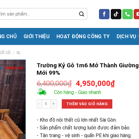
m
m:
NG CHỦ
GIỚI THIỆU
HOẠT ĐỘNG CÔNG TY
DỊCH VỤ
GỖ CŨ
/
SL
Trường Kỷ Gỗ 1m6 Mở Thành Giường
Mới 99%
Giá
Giá
6,400,000
₫
4,950,000
₫
gốc
hiện
Còn hàng - Giao nhanh
là:
tại
Trường Kỷ Gỗ 1m6 Mở Thành Giường Mới 99% số lượng
6,400,000₫.
là:
THÊM VÀO GIỎ HÀNG
4,950,0
- Kho đồ nội thất cũ lớn nhất Sài Gòn.
- Sản phẩm chất lượng luôn được đảm bảo.
- Tân trang - vệ sinh - quấn PE khi giao hàng.