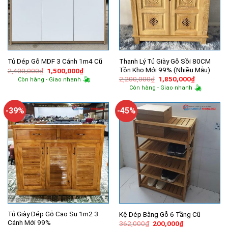
Thanh Lý Tủ Giày Gỗ Sồi 80CM
Tủ Dép Gỗ MDF 3 Cánh 1m4 Cũ
Tồn Kho Mới 99% (Nhiều Mẫu)
Giá
Giá
2,400,000
₫
1,500,000
₫
gốc
hiện
Giá
Giá
2,200,000
₫
1,850,000
₫
Còn hàng - Giao nhanh
là:
tại
gốc
hiện
Còn hàng - Giao nhanh
2,400,000₫.
là:
là:
tại
1,500,000₫.
2,200,000₫.
là:
1,850,000
-39%
-45%
Tủ Giày Dép Gỗ Cao Su 1m2 3
Kệ Dép Bằng Gỗ 6 Tầng Cũ
Cánh Mới 99%
Giá
Giá
362,000
₫
200,000
₫