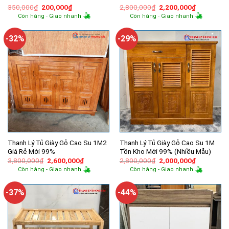
Giá
Giá
Giá
Giá
350,000
₫
200,000
₫
2,800,000
₫
2,200,000
₫
gốc
hiện
gốc
hiện
Còn hàng - Giao nhanh
Còn hàng - Giao nhanh
là:
tại
là:
tại
350,000₫.
là:
2,800,000₫.
là:
200,000₫.
2,200,000
-32%
-29%
Thanh Lý Tủ Giày Gỗ Cao Su 1M2
Thanh Lý Tủ Giày Gỗ Cao Su 1M
Giá Rẻ Mới 99%
Tồn Kho Mới 99% (Nhiều Mẫu)
Giá
Giá
Giá
Giá
3,800,000
₫
2,600,000
₫
2,800,000
₫
2,000,000
₫
gốc
hiện
gốc
hiện
Còn hàng - Giao nhanh
Còn hàng - Giao nhanh
là:
tại
là:
tại
3,800,000₫.
là:
2,800,000₫.
là:
2,600,000₫.
2,000,000
-37%
-44%