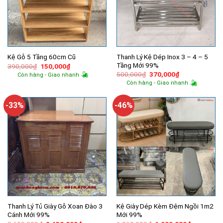
Thanh Lý Kệ Dép Inox 3 – 4 – 5
Kệ Gỗ 5 Tầng 60cm Cũ
Tầng Mới 99%
Giá
Giá
390,000
₫
150,000
₫
gốc
hiện
Giá
Giá
500,000
₫
370,000
₫
Còn hàng - Giao nhanh
là:
tại
gốc
hiện
Còn hàng - Giao nhanh
390,000₫.
là:
là:
tại
150,000₫.
500,000₫.
là:
370,000₫.
-33%
-46%
Thanh Lý Tủ Giày Gỗ Xoan Đào 3
Kệ Giày Dép Kèm Đệm Ngồi 1m2
Cánh Mới 99%
Mới 99%