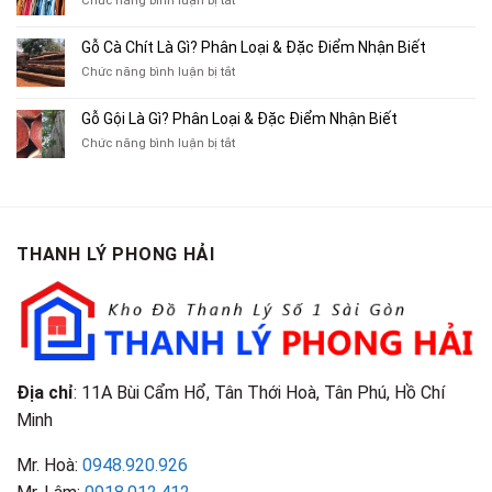
Chức năng bình luận bị tắt
Thu
Ba
Top
Mua
Gác
10
Gỗ Cà Chít Là Gì? Phân Loại & Đặc Điểm Nhận Biết
Sách
Cũ,
Địa
Cũ,
ở
Chức năng bình luận bị tắt
Xe
Chỉ
Truyện
Gỗ
Lôi
Mua
Tranh,
Cà
Cũ
Bán
Gỗ Gội Là Gì? Phân Loại & Đặc Điểm Nhận Biết
Tạp
Chít
Tại
Quần
Chí
ở
Chức năng bình luận bị tắt
Là
TP.HCM
Áo
Giá
Gỗ
Gì?
Cũ
Cao
Gội
Phân
Giá
Tại
Là
Loại
Cao
TPHCM
Gì?
&
Tại
Phân
Đặc
TPHCM
THANH LÝ PHONG HẢI
Loại
Điểm
&
Nhận
Đặc
Biết
Điểm
Nhận
Biết
Địa chỉ
: 11A Bùi Cẩm Hổ, Tân Thới Hoà, Tân Phú, Hồ Chí
Minh
Mr. Hoà:
0948.920.926