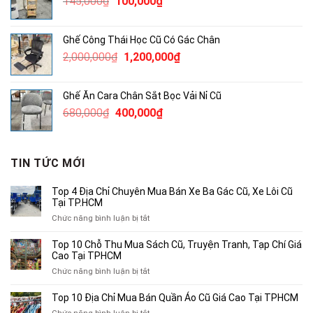
Giá
Giá
145,000
₫
100,000
₫
100,000₫.
gốc
hiện
là:
tại
Ghế Công Thái Học Cũ Có Gác Chân
145,000₫.
là:
Giá
Giá
2,000,000
₫
1,200,000
₫
100,000₫.
gốc
hiện
là:
tại
Ghế Ăn Cara Chân Sắt Bọc Vải Nỉ Cũ
2,000,000₫.
là:
Giá
Giá
680,000
₫
400,000
₫
1,200,000₫.
gốc
hiện
là:
tại
680,000₫.
là:
TIN TỨC MỚI
400,000₫.
Top 4 Địa Chỉ Chuyên Mua Bán Xe Ba Gác Cũ, Xe Lôi Cũ
Tại TP.HCM
ở
Chức năng bình luận bị tắt
Top
4
Top 10 Chỗ Thu Mua Sách Cũ, Truyện Tranh, Tạp Chí Giá
Địa
Cao Tại TPHCM
Chỉ
ở
Chức năng bình luận bị tắt
Chuyên
Top
Mua
10
Top 10 Địa Chỉ Mua Bán Quần Áo Cũ Giá Cao Tại TPHCM
Bán
Chỗ
Xe
ở