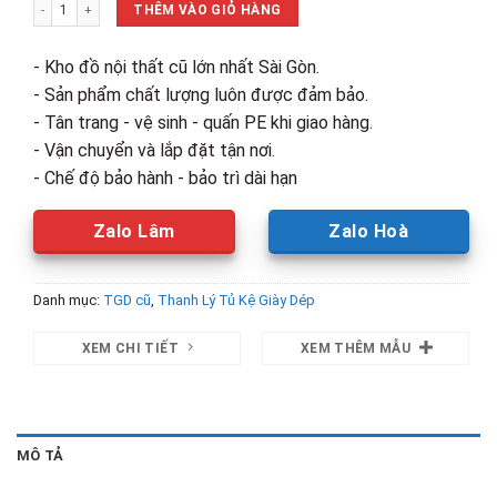
Tủ Dép Nhựa Kiểu Đan Mây 1m2 Cũ số lượng
1,650,000₫.
là:
THÊM VÀO GIỎ HÀNG
1,000,00
- Kho đồ nội thất cũ lớn nhất Sài Gòn.
- Sản phẩm chất lượng luôn được đảm bảo.
- Tân trang - vệ sinh - quấn PE khi giao hàng.
- Vận chuyển và lắp đặt tận nơi.
- Chế độ bảo hành - bảo trì dài hạn
Zalo Lâm
Zalo Hoà
Danh mục:
TGD cũ
,
Thanh Lý Tủ Kệ Giày Dép
XEM CHI TIẾT
XEM THÊM MẪU
MÔ TẢ