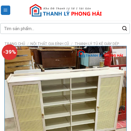
Skip
to
content
Tìm
kiếm:
TRANG CHỦ
/
NỘI THẤT GIA ĐÌNH CŨ
/
THANH LÝ TỦ KỆ GIÀY DÉP
-39%