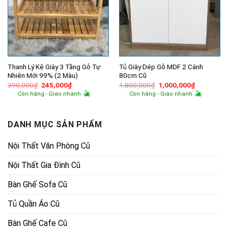
Thanh Lý Kệ Giày 3 Tầng Gỗ Tự
Tủ Giày Dép Gỗ MDF 2 Cánh
Nhiên Mới 99% (2 Màu)
80cm Cũ
Giá
Giá
Giá
Giá
390,000
₫
245,000
₫
1,800,000
₫
1,000,000
₫
gốc
hiện
gốc
hiện
Còn hàng - Giao nhanh
Còn hàng - Giao nhanh
là:
tại
là:
tại
390,000₫.
là:
1,800,000₫.
là:
245,000₫.
1,000,000
DANH MỤC SẢN PHẨM
Nội Thất Văn Phòng Cũ
Nội Thất Gia Đình Cũ
Bàn Ghế Sofa Cũ
Tủ Quần Áo Cũ
Bàn Ghế Cafe Cũ