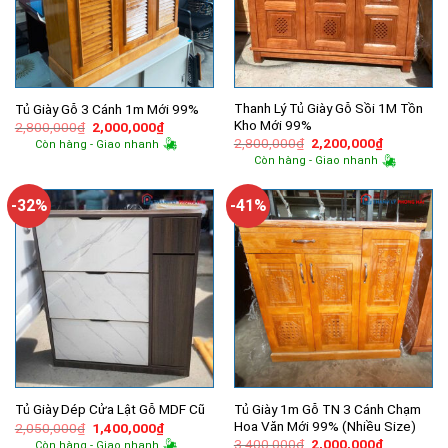
Thanh Lý Tủ Giày Gỗ Sồi 1M Tồn
Tủ Giày Gỗ 3 Cánh 1m Mới 99%
Kho Mới 99%
Giá
Giá
2,800,000
₫
2,000,000
₫
gốc
hiện
Giá
Giá
2,800,000
₫
2,200,000
₫
Còn hàng - Giao nhanh
là:
tại
gốc
hiện
Còn hàng - Giao nhanh
2,800,000₫.
là:
là:
tại
2,000,000₫.
2,800,000₫.
là:
2,200,000
-32%
-41%
Tủ Giày 1m Gỗ TN 3 Cánh Chạm
Tủ Giày Dép Cửa Lật Gỗ MDF Cũ
Hoa Văn Mới 99% (Nhiều Size)
Giá
Giá
2,050,000
₫
1,400,000
₫
gốc
hiện
Giá
Giá
3,400,000
₫
2,000,000
₫
Còn hàng - Giao nhanh