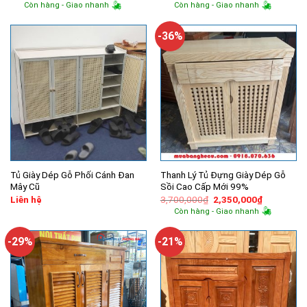
gốc
hiện
gốc
hiện
Còn hàng - Giao nhanh
Còn hàng - Giao nhanh
là:
tại
là:
tại
2,800,000₫.
là:
920,000₫.
là:
1,650,000₫.
600,000₫.
-36%
Tủ Giày Dép Gỗ Phối Cánh Đan
Thanh Lý Tủ Đựng Giày Dép Gỗ
Mây Cũ
Sồi Cao Cấp Mới 99%
Giá
Giá
Liên hệ
3,700,000
₫
2,350,000
₫
gốc
hiện
Còn hàng - Giao nhanh
là:
tại
3,700,000₫.
là:
2,350,000
-29%
-21%