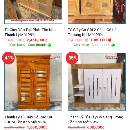
Tủ Giày Dép Đại Phát Tồn Kho
Tủ Giày Gỗ Sồi 2 Cánh Có Lỗ
Thanh Lý Mới 99%
Thoáng Khí Mới 99%
Giá
Giá
Giá
Giá
3,400,000
₫
2,450,000
₫
2,400,000
₫
1,850,000
₫
gốc
hiện
gốc
hiện
Còn hàng - Giao nhanh
Còn hàng - Giao nhanh
là:
tại
là:
tại
3,400,000₫.
là:
2,400,000₫.
là:
2,450,000₫.
1,850,000
-41%
-35%
Thanh Lý Tủ Giày Gỗ Cao Su
Thanh Lý Tủ Giày Gỗ Sang Trọng
60CM Tồn Kho Mới 99%
Tồn Kho Mới 99%
Giá
Giá
Giá
Giá
2,800,000
₫
1,650,000
₫
920,000
₫
600,000
₫