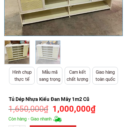
Hình chụp
Mẫu mã
Cam kết
Giao hàng
thực tế
sang trọng
chất lượng
toàn quốc
Tủ Dép Nhựa Kiểu Đan Mây 1m2 Cũ
Giá
Giá
1,650,000
₫
1,000,000
₫
gốc
hiện
Còn hàng - Giao nhanh
là:
tại