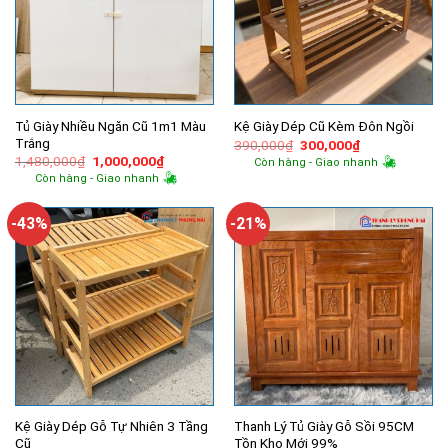
Tủ Giày Nhiều Ngăn Cũ 1m1 Màu
Kệ Giày Dép Cũ Kèm Đôn Ngồi
Trắng
Giá
Giá
390,000
₫
300,000
₫
gốc
hiện
Giá
Giá
1,480,000
₫
1,000,000
₫
Còn hàng - Giao nhanh
là:
tại
gốc
hiện
Còn hàng - Giao nhanh
390,000₫.
là:
là:
tại
300,000₫.
1,480,000₫.
là:
1,000,000₫.
-43%
-21%
Kệ Giày Dép Gỗ Tự Nhiên 3 Tầng
Thanh Lý Tủ Giày Gỗ Sồi 95CM
Cũ
Tồn Kho Mới 99%