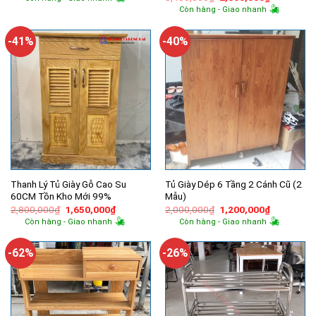
là:
tại
gốc
hiện
Còn hàng - Giao nhanh
2,050,000₫.
là:
là:
tại
1,400,000₫.
3,400,000₫.
là:
2,000,000
-41%
-40%
Thanh Lý Tủ Giày Gỗ Cao Su
Tủ Giày Dép 6 Tầng 2 Cánh Cũ (2
60CM Tồn Kho Mới 99%
Mẫu)
Giá
Giá
Giá
Giá
2,800,000
₫
1,650,000
₫
2,000,000
₫
1,200,000
₫
gốc
hiện
gốc
hiện
Còn hàng - Giao nhanh
Còn hàng - Giao nhanh
là:
tại
là:
tại
2,800,000₫.
là:
2,000,000₫.
là:
1,650,000₫.
1,200,000
-62%
-26%