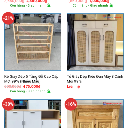
Giá
Giá
Giá
Giá
3,650,000
₫
2,450,000
₫
1,860,000
₫
1,000,000
₫
gốc
hiện
gốc
hiện
Còn hàng - Giao nhanh
Còn hàng - Giao nhanh
là:
tại
là:
tại
3,650,000₫.
là:
1,860,000₫.
là:
2,450,000₫.
1,000,000
-21%
Kệ Giày Dép 5 Tầng Gỗ Cao Cấp
Tủ Giày Dép Kiểu Đan Mây 3 Cánh
Mới 99% (Nhiều Mẫu)
Mới 99%
Giá
Giá
600,000
₫
475,000
₫
Liên hệ
gốc
hiện
Còn hàng - Giao nhanh
là:
tại
600,000₫.
là:
475,000₫.
-38%
-16%