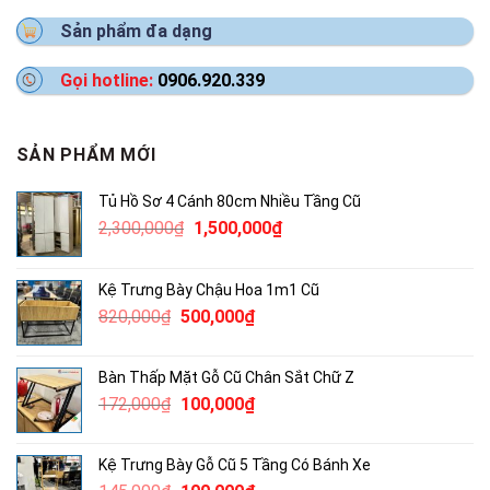
Sản phẩm đa dạng
Gọi hotline:
0906.920.339
SẢN PHẨM MỚI
Tủ Hồ Sơ 4 Cánh 80cm Nhiều Tầng Cũ
Giá
Giá
2,300,000
₫
1,500,000
₫
gốc
hiện
là:
tại
Kệ Trưng Bày Chậu Hoa 1m1 Cũ
2,300,000₫.
là:
Giá
Giá
820,000
₫
500,000
₫
1,500,000₫.
gốc
hiện
là:
tại
Bàn Thấp Mặt Gỗ Cũ Chân Sắt Chữ Z
820,000₫.
là:
Giá
Giá
172,000
₫
100,000
₫
500,000₫.
gốc
hiện
là:
tại
Kệ Trưng Bày Gỗ Cũ 5 Tầng Có Bánh Xe
172,000₫.
là: