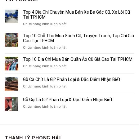
2,500,000₫.
Top 4 Địa Chỉ Chuyên Mua Bán Xe Ba Gác Cũ, Xe Lôi Cũ
Tại TP.HCM
ở
Chức năng bình luận bị tắt
Top
4
Top 10 Chỗ Thu Mua Sách Cũ, Truyện Tranh, Tạp Chí Giá
Địa
Cao Tại TPHCM
Chỉ
ở
Chức năng bình luận bị tắt
Chuyên
Top
Mua
10
Top 10 Địa Chỉ Mua Bán Quần Áo Cũ Giá Cao Tại TPHCM
Bán
Chỗ
Xe
ở
Chức năng bình luận bị tắt
Thu
Ba
Top
Mua
Gác
10
Gỗ Cà Chít Là Gì? Phân Loại & Đặc Điểm Nhận Biết
Sách
Cũ,
Địa
Cũ,
ở
Chức năng bình luận bị tắt
Xe
Chỉ
Truyện
Gỗ
Lôi
Mua
Tranh,
Cà
Cũ
Bán
Gỗ Gội Là Gì? Phân Loại & Đặc Điểm Nhận Biết
Tạp
Chít
Tại
Quần
Chí
ở
Chức năng bình luận bị tắt
Là
TP.HCM
Áo
Giá
Gỗ
Gì?
Cũ
Cao
Gội
Phân
Giá
Tại
Là
Loại
Cao
TPHCM
Gì?
&
Tại
Phân
Đặc
TPHCM
THANH LÝ PHONG HẢI
Loại
Điểm