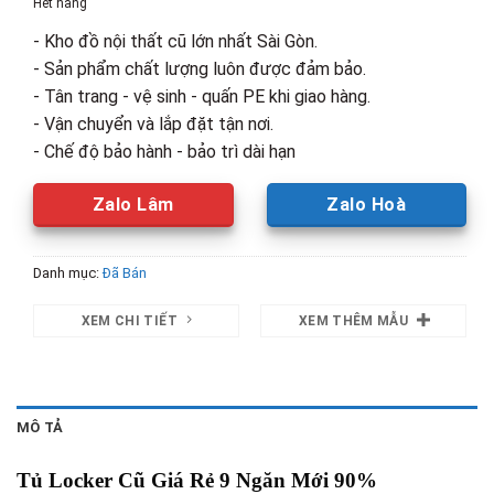
Hết hàng
3,000,000₫.
là:
- Kho đồ nội thất cũ lớn nhất Sài Gòn.
2,500,00
- Sản phẩm chất lượng luôn được đảm bảo.
- Tân trang - vệ sinh - quấn PE khi giao hàng.
- Vận chuyển và lắp đặt tận nơi.
- Chế độ bảo hành - bảo trì dài hạn
Zalo Lâm
Zalo Hoà
Danh mục:
Đã Bán
XEM CHI TIẾT
XEM THÊM MẪU
MÔ TẢ
Tủ Locker Cũ Giá Rẻ 9 Ngăn Mới 90%