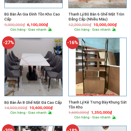
Bộ Bàn Ăn Gia Đình Tồn Kho Cao
Thanh Lý Bộ Bàn 6 Ghế Mặt Tròn
Cấp
Đẳng Cấp (Nhiều Màu)
Giá
Giá
Giá
Giá
9,300,000
₫
6,100,000
₫
12,200,000
₫
10,000,000
₫
gốc
hiện
gốc
hiện
Còn hàng - Giao nhanh
Còn hàng - Giao nhanh
là:
tại
là:
tại
9,300,000₫.
là:
12,200,000₫.
là:
6,100,000₫.
10,000,
-27%
-16%
Thanh Lý Kệ Trưng Bày Khung Sắt
Bộ Bàn Ăn 8 Ghế Mặt Đá Cao Cấp
Tồn Kho
Giá
Giá
14,500,000
₫
10,600,000
₫
gốc
hiện
Giá
Giá
1,600,000
₫
1,350,000
₫
Còn hàng - Giao nhanh
là:
tại
gốc
hiện
Còn hàng - Giao nhanh
14,500,000₫.
là:
là:
tại
10,600,000₫.
1,600,000₫.
là:
1,350,000
-30%
-18%