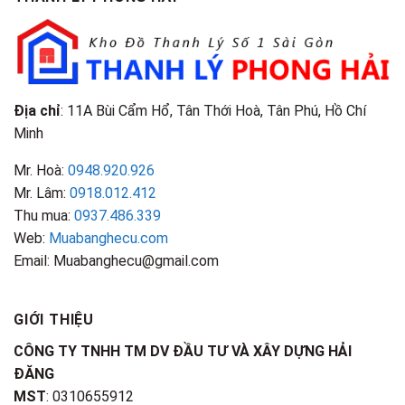
&
Nhận
Đặc
Biết
Điểm
Nhận
Biết
Địa chỉ
: 11A Bùi Cẩm Hổ, Tân Thới Hoà, Tân Phú, Hồ Chí
Minh
Mr. Hoà:
0948.920.926
Mr. Lâm:
0918.012.412
Thu mua:
0937.486.339
Web:
Muabanghecu.com
Email: Muabanghecu@gmail.com
GIỚI THIỆU
CÔNG TY TNHH TM DV ĐẦU TƯ VÀ XÂY DỰNG HẢI
ĐĂNG
MST
: 0310655912