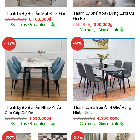
Thanh Lý Ghế Xoay Lưng Lưới Cũ
Thanh Lý Bộ Bàn Ăn Mặt Đá 4 Ghế
Giá Rẻ
Giá
Giá
9,000,000
₫
6,100,000
₫
gốc
hiện
Giá
Giá
550,000
₫
300,000
₫
Còn hàng - Giao nhanh
là:
tại
gốc
hiện
Còn hàng - Giao nhanh
9,000,000₫.
là:
là:
tại
6,100,000₫.
550,000₫.
là:
300,000₫.
-16%
-9%
Thanh Lý Bộ Bàn Ăn Nhập Khẩu
Thanh Lý Bộ Bàn Ăn 4 Ghế Hàng
Cao Cấp Giá Rẻ
Nhập Khẩu
Giá
Giá
Giá
Giá
5,500,000
₫
4,630,000
₫
5,000,000
₫
4,550,000
₫
gốc
hiện
gốc
hiện
Còn hàng - Giao nhanh
Còn hàng - Giao nhanh
là:
tại
là:
tại
5,500,000₫.
là:
5,000,000₫.
là:
4,630,000₫.
4,550,000
-28%
-37%