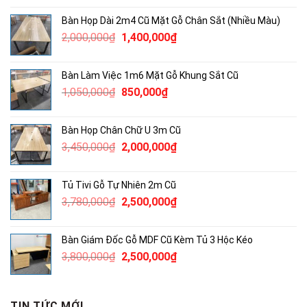
là:
tại
Bàn Họp Dài 2m4 Cũ Mặt Gỗ Chân Sắt (Nhiều Màu)
2,115,000₫.
là:
Giá
Giá
2,000,000
₫
1,400,000
₫
1,300,000₫.
gốc
hiện
là:
tại
Bàn Làm Việc 1m6 Mặt Gỗ Khung Sắt Cũ
2,000,000₫.
là:
Giá
Giá
1,050,000
₫
850,000
₫
1,400,000₫.
gốc
hiện
là:
tại
Bàn Họp Chân Chữ U 3m Cũ
1,050,000₫.
là:
Giá
Giá
3,450,000
₫
2,000,000
₫
850,000₫.
gốc
hiện
là:
tại
Tủ Tivi Gỗ Tự Nhiên 2m Cũ
3,450,000₫.
là:
Giá
Giá
3,780,000
₫
2,500,000
₫
2,000,000₫.
gốc
hiện
là:
tại
Bàn Giám Đốc Gỗ MDF Cũ Kèm Tủ 3 Hộc Kéo
3,780,000₫.
là:
Giá
Giá
3,800,000
₫
2,500,000
₫
2,500,000₫.
gốc
hiện
là:
tại
3,800,000₫.
là:
TIN TỨC MỚI