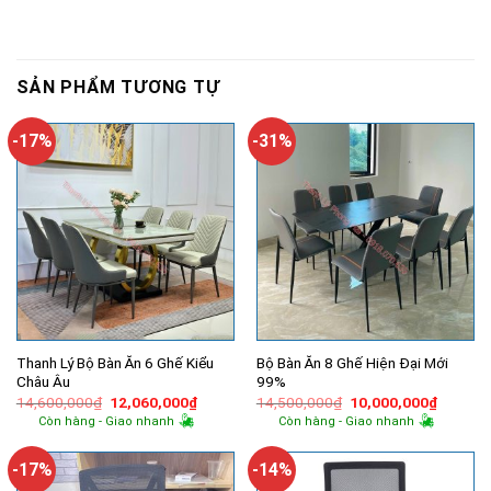
SẢN PHẨM TƯƠNG TỰ
-17%
-31%
Thanh Lý Bộ Bàn Ăn 6 Ghế Kiểu
Bộ Bàn Ăn 8 Ghế Hiện Đại Mới
Châu Âu
99%
Giá
Giá
Giá
Giá
14,600,000
₫
12,060,000
₫
14,500,000
₫
10,000,000
₫
gốc
hiện
gốc
hiện
Còn hàng - Giao nhanh
Còn hàng - Giao nhanh
là:
tại
là:
tại
14,600,000₫.
là:
14,500,000₫.
là:
12,060,000₫.
10,000,
-17%
-14%