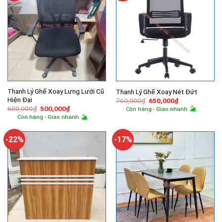
Thanh Lý Ghế Xoay Lưng Lưới Cũ
Thanh Lý Ghế Xoay Nét Đứt
Hiện Đại
Giá
Giá
760,000
₫
650,000
₫
gốc
hiện
Giá
Giá
600,000
₫
500,000
₫
Còn hàng - Giao nhanh
là:
tại
gốc
hiện
Còn hàng - Giao nhanh
760,000₫.
là:
là:
tại
650,000₫.
600,000₫.
là:
500,000₫.
-22%
-17%