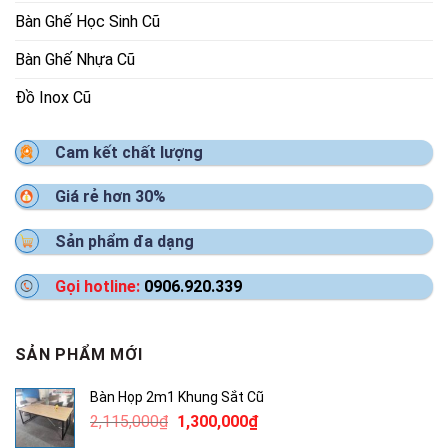
Bàn Ghế Học Sinh Cũ
Bàn Ghế Nhựa Cũ
Đồ Inox Cũ
Cam kết chất lượng
Giá rẻ hơn 30%
Sản phẩm đa dạng
Gọi hotline:
0906.920.339
SẢN PHẨM MỚI
Bàn Họp 2m1 Khung Sắt Cũ
Giá
Giá
2,115,000
₫
1,300,000
₫
gốc
hiện