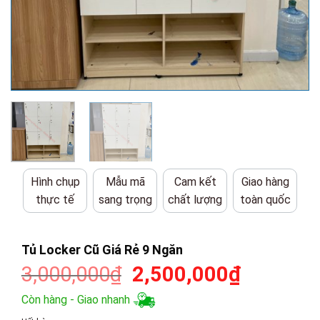
Hình chụp
Mẫu mã
Cam kết
Giao hàng
thực tế
sang trọng
chất lượng
toàn quốc
Tủ Locker Cũ Giá Rẻ 9 Ngăn
Giá
Giá
3,000,000
₫
2,500,000
₫
gốc
hiện
Còn hàng - Giao nhanh
là:
tại