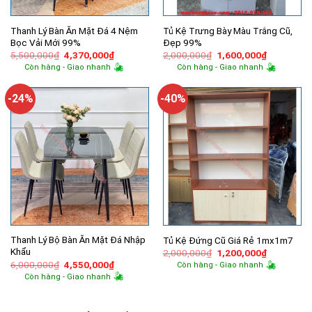
Thanh Lý Bàn Ăn Mặt Đá 4 Nệm
Tủ Kệ Trưng Bày Màu Trắng Cũ,
Bọc Vải Mới 99%
Đẹp 99%
Giá
Giá
Giá
Giá
5,500,000
₫
4,370,000
₫
2,000,000
₫
1,600,000
₫
gốc
hiện
gốc
hiện
Còn hàng - Giao nhanh
Còn hàng - Giao nhanh
là:
tại
là:
tại
5,500,000₫.
là:
2,000,000₫.
là:
4,370,000₫.
1,600,000
-24%
-40%
Thanh Lý Bộ Bàn Ăn Mặt Đá Nhập
Tủ Kệ Đứng Cũ Giá Rẻ 1mx1m7
Khẩu
Giá
Giá
2,000,000
₫
1,200,000
₫
gốc
hiện
Giá
Giá
6,000,000
₫
4,550,000
₫
Còn hàng - Giao nhanh
là:
tại
gốc
hiện
Còn hàng - Giao nhanh
2,000,000₫.
là:
là:
tại
1,200,000
6,000,000₫.
là:
4,550,000₫.