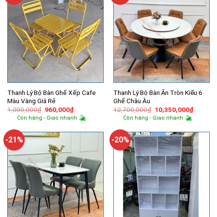
Thanh Lý Bộ Bàn Ghế Xếp Cafe
Thanh Lý Bộ Bàn Ăn Tròn Kiểu 6
Màu Vàng Giá Rẻ
Ghế Châu Âu
Giá
Giá
Giá
Giá
1,000,000
₫
960,000
₫
12,700,000
₫
10,350,000
₫
gốc
hiện
gốc
hiện
Còn hàng - Giao nhanh
Còn hàng - Giao nhanh
là:
tại
là:
tại
1,000,000₫.
là:
12,700,000₫.
là:
960,000₫.
10,350,
-21%
-20%