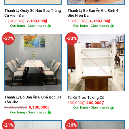
Thanh Lý Quầy Gỗ Nâu Sọc Trắng
Thanh Lý Bộ Bàn Ăn Gia Đình 4
Cũ Hiện Đại
Ghế Hiện Đại
Giá
Giá
Giá
Giá
2,700,000
₫
2,100,000
₫
5,000,000
₫
4,160,000
₫
gốc
hiện
gốc
hiện
Còn hàng - Giao nhanh
Còn hàng - Giao nhanh
là:
tại
là:
tại
2,700,000₫.
là:
5,000,000₫.
là:
2,100,000₫.
4,160,000
-37%
-33%
Thanh Lý Bộ Bàn Ăn 6 Ghế Bọc Da
Tủ Kệ Treo Tường Cũ
Tồn Kho
Giá
Giá
600,000
₫
400,000
₫
gốc
hiện
Giá
Giá
14,500,000
₫
9,100,000
₫
Còn hàng - Giao nhanh
là:
tại
gốc
hiện
Còn hàng - Giao nhanh
600,000₫.
là:
là:
tại
400,000₫.
14,500,000₫.
là:
9,100,000₫.
-21%
-36%