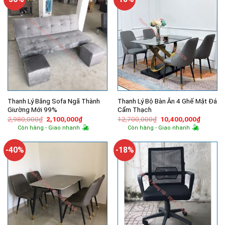
Thanh Lý Băng Sofa Ngã Thành
Thanh Lý Bộ Bàn Ăn 4 Ghế Mặt Đá
Giường Mới 99%
Cẩm Thạch
Giá
Giá
Giá
Giá
2,980,000
₫
2,100,000
₫
12,700,000
₫
10,400,000
₫
gốc
hiện
gốc
hiện
Còn hàng - Giao nhanh
Còn hàng - Giao nhanh
là:
tại
là:
tại
2,980,000₫.
là:
12,700,000₫.
là:
2,100,000₫.
10,400,
-40%
-18%