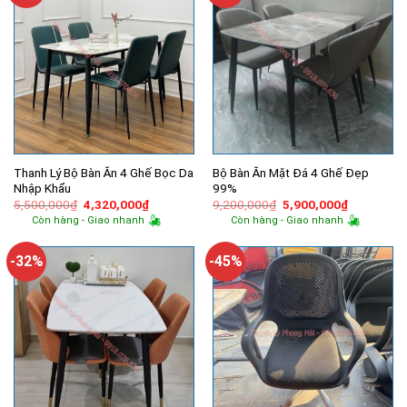
Thanh Lý Bộ Bàn Ăn 4 Ghế Bọc Da
Bộ Bàn Ăn Mặt Đá 4 Ghế Đẹp
Nhập Khẩu
99%
Giá
Giá
Giá
Giá
5,500,000
₫
4,320,000
₫
9,200,000
₫
5,900,000
₫
gốc
hiện
gốc
hiện
Còn hàng - Giao nhanh
Còn hàng - Giao nhanh
là:
tại
là:
tại
5,500,000₫.
là:
9,200,000₫.
là:
4,320,000₫.
5,900,000
-32%
-45%