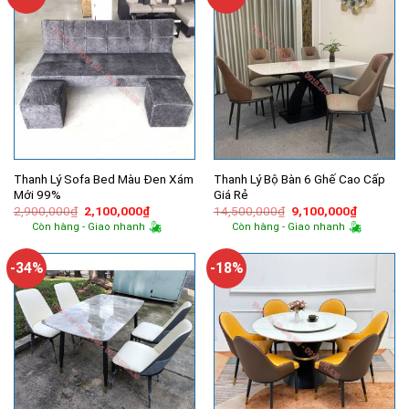
Thanh Lý Sofa Bed Màu Đen Xám
Thanh Lý Bộ Bàn 6 Ghế Cao Cấp
Mới 99%
Giá Rẻ
Giá
Giá
Giá
Giá
2,900,000
₫
2,100,000
₫
14,500,000
₫
9,100,000
₫
gốc
hiện
gốc
hiện
Còn hàng - Giao nhanh
Còn hàng - Giao nhanh
là:
tại
là:
tại
2,900,000₫.
là:
14,500,000₫.
là:
2,100,000₫.
9,100,00
-34%
-18%