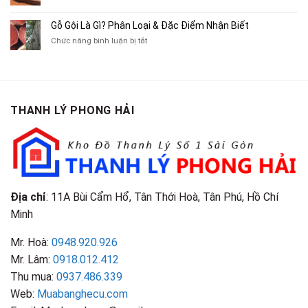
Truyện
Gỗ
Lôi
Mua
Tranh,
Cà
Cũ
Bán
Gỗ Gội Là Gì? Phân Loại & Đặc Điểm Nhận Biết
Tạp
Chít
Tại
Quần
Chí
ở
Chức năng bình luận bị tắt
Là
TP.HCM
Áo
Giá
Gỗ
Gì?
Cũ
Cao
Gội
Phân
Giá
Tại
Là
Loại
Cao
TPHCM
Gì?
&
Tại
Phân
Đặc
TPHCM
THANH LÝ PHONG HẢI
Loại
Điểm
&
Nhận
Đặc
Biết
Điểm
Nhận
Biết
Địa chỉ
: 11A Bùi Cẩm Hổ, Tân Thới Hoà, Tân Phú, Hồ Chí
Minh
Mr. Hoà:
0948.920.926
Mr. Lâm:
0918.012.412
Thu mua:
0937.486.339
Web:
Muabanghecu.com