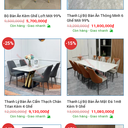
Thanh Lý Bộ Bàn Ăn Thông Minh 6
Bộ Bàn Ăn Kèm Ghế Loft Mới 99%
Ghế Mới 99%
Giá
Giá
9,500,000
₫
5,700,000
₫
gốc
hiện
Giá
Giá
13,200,000
₫
11,800,000
₫
Còn hàng - Giao nhanh
là:
tại
gốc
hiện
Còn hàng - Giao nhanh
9,500,000₫.
là:
là:
tại
5,700,000₫.
13,200,000₫.
là:
11,800,
-25%
-15%
Thanh Lý Bàn Ăn Cẩm Thạch Chân
Thanh Lý Bộ Bàn Ăn Mặt Đá 1m8
Titan Kèm 4 Ghế
Kèm 9 Ghế
Giá
Giá
Giá
Giá
12,200,000
₫
9,130,000
₫
13,000,000
₫
11,080,000
₫
gốc
hiện
gốc
hiện
Còn hàng - Giao nhanh
Còn hàng - Giao nhanh
là:
tại
là:
tại
12,200,000₫.
là:
13,000,000₫.
là:
9,130,000₫.
11,080,