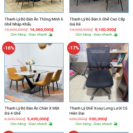
Thanh Lý Bộ Bàn Ăn Thông Minh 6
Thanh Lý Bộ Bàn 6 Ghế Cao Cấp
Ghế Nhập Khẩu
Giá Rẻ
Giá
Giá
Giá
Giá
16,600,000
₫
14,060,000
₫
14,500,000
₫
9,100,000
₫
gốc
hiện
gốc
hiện
Còn hàng - Giao nhanh
Còn hàng - Giao nhanh
là:
tại
là:
tại
16,600,000₫.
là:
14,500,000₫.
là:
14,060,000₫.
9,100,00
-16%
-17%
Thanh Lý Bộ Bàn Ăn Chân X Mặt
Thanh Lý Ghế Xoay Lưng Lưới Cũ
Đá 4 Ghế
Hiện Đại
Giá
Giá
Giá
Giá
6,500,000
₫
5,490,000
₫
600,000
₫
500,000
₫
gốc
hiện
gốc
hiện
Còn hàng - Giao nhanh
Còn hàng - Giao nhanh
là:
tại
là:
tại
6,500,000₫.
là:
600,000₫.
là: