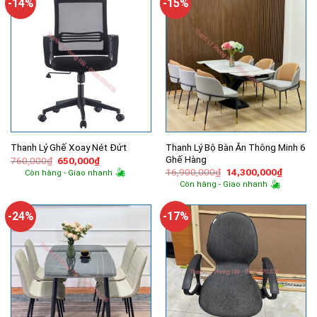
-14%
-15%
Thanh Lý Bộ Bàn Ăn Thông Minh 6
Thanh Lý Ghế Xoay Nét Đứt
Ghế Hàng
Giá
Giá
760,000
₫
650,000
₫
gốc
hiện
Giá
Giá
16,900,000
₫
14,300,000
₫
Còn hàng - Giao nhanh
là:
tại
gốc
hiện
Còn hàng - Giao nhanh
760,000₫.
là:
là:
tại
650,000₫.
16,900,000₫.
là:
14,300,
-24%
-17%