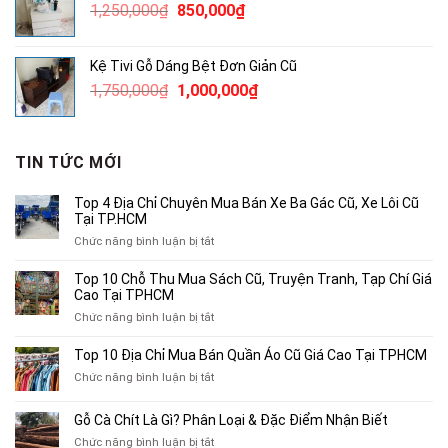
Giá
Giá
1,250,000
₫
850,000
₫
650,000₫.
gốc
hiện
là:
tại
Kệ Tivi Gỗ Dáng Bệt Đơn Giản Cũ
1,250,000₫.
là:
Giá
Giá
1,750,000
₫
1,000,000
₫
850,000₫.
gốc
hiện
là:
tại
1,750,000₫.
là:
TIN TỨC MỚI
1,000,000₫.
Top 4 Địa Chỉ Chuyên Mua Bán Xe Ba Gác Cũ, Xe Lôi Cũ
Tại TP.HCM
ở
Chức năng bình luận bị tắt
Top
4
Top 10 Chỗ Thu Mua Sách Cũ, Truyện Tranh, Tạp Chí Giá
Địa
Cao Tại TPHCM
Chỉ
ở
Chức năng bình luận bị tắt
Chuyên
Top
Mua
10
Top 10 Địa Chỉ Mua Bán Quần Áo Cũ Giá Cao Tại TPHCM
Bán
Chỗ
Xe
ở
Chức năng bình luận bị tắt
Thu
Ba
Top
Mua
Gác
10
Gỗ Cà Chít Là Gì? Phân Loại & Đặc Điểm Nhận Biết
Sách
Cũ,
Địa
Cũ,
ở
Chức năng bình luận bị tắt
Xe
Chỉ