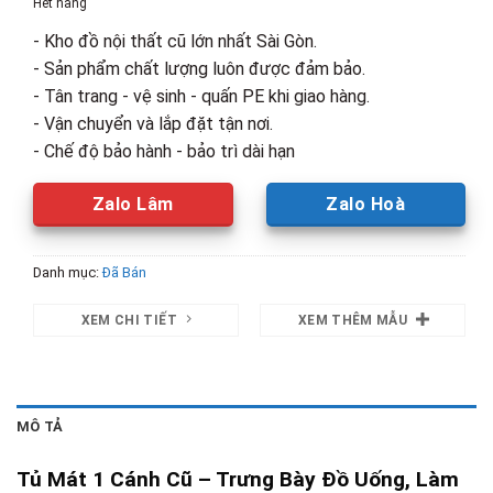
Hết hàng
7,250,000₫.
là:
- Kho đồ nội thất cũ lớn nhất Sài Gòn.
4,500,00
- Sản phẩm chất lượng luôn được đảm bảo.
- Tân trang - vệ sinh - quấn PE khi giao hàng.
- Vận chuyển và lắp đặt tận nơi.
- Chế độ bảo hành - bảo trì dài hạn
Zalo Lâm
Zalo Hoà
Danh mục:
Đã Bán
XEM CHI TIẾT
XEM THÊM MẪU
MÔ TẢ
Tủ Mát 1 Cánh Cũ – Trưng Bày Đồ Uống, Làm