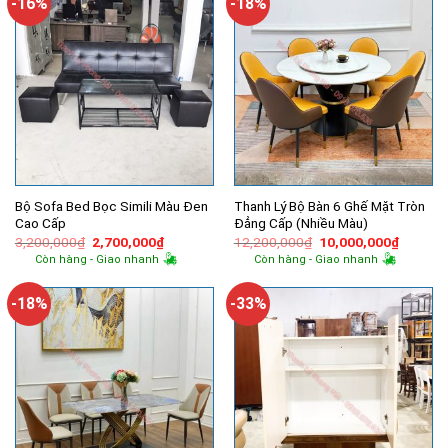
-16%
-18%
Bộ Sofa Bed Bọc Simili Màu Đen
Thanh Lý Bộ Bàn 6 Ghế Mặt Tròn
Cao Cấp
Đẳng Cấp (Nhiều Màu)
Giá
Giá
Giá
Giá
3,200,000
₫
2,700,000
₫
12,200,000
₫
10,000,000
₫
gốc
hiện
gốc
hiện
Còn hàng - Giao nhanh
Còn hàng - Giao nhanh
là:
tại
là:
tại
3,200,000₫.
là:
12,200,000₫.
là:
2,700,000₫.
10,000,
-18%
-33%