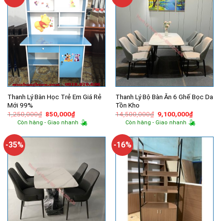
Thanh Lý Bàn Học Trẻ Em Giá Rẻ
Thanh Lý Bộ Bàn Ăn 6 Ghế Bọc Da
Mới 99%
Tồn Kho
Giá
Giá
Giá
Giá
1,250,000
₫
850,000
₫
14,500,000
₫
9,100,000
₫
gốc
hiện
gốc
hiện
Còn hàng - Giao nhanh
Còn hàng - Giao nhanh
là:
tại
là:
tại
1,250,000₫.
là:
14,500,000₫.
là:
850,000₫.
9,100,00
-35%
-16%