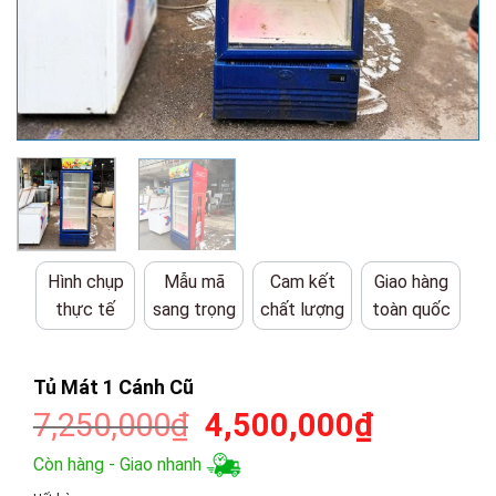
Hình chụp
Mẫu mã
Cam kết
Giao hàng
thực tế
sang trọng
chất lượng
toàn quốc
Tủ Mát 1 Cánh Cũ
Giá
Giá
7,250,000
₫
4,500,000
₫
gốc
hiện
Còn hàng - Giao nhanh
là:
tại