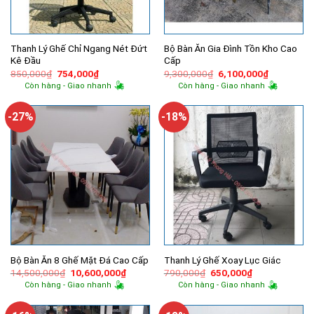
Thanh Lý Ghế Chỉ Ngang Nét Đứt
Bộ Bàn Ăn Gia Đình Tồn Kho Cao
Kê Đầu
Cấp
Giá
Giá
Giá
Giá
850,000
₫
754,000
₫
9,300,000
₫
6,100,000
₫
gốc
hiện
gốc
hiện
Còn hàng - Giao nhanh
Còn hàng - Giao nhanh
là:
tại
là:
tại
850,000₫.
là:
9,300,000₫.
là:
754,000₫.
6,100,000
-27%
-18%
Bộ Bàn Ăn 8 Ghế Mặt Đá Cao Cấp
Thanh Lý Ghế Xoay Lục Giác
Giá
Giá
Giá
Giá
14,500,000
₫
10,600,000
₫
790,000
₫
650,000
₫
gốc
hiện
gốc
hiện
Còn hàng - Giao nhanh
Còn hàng - Giao nhanh
là:
tại
là:
tại
14,500,000₫.
là:
790,000₫.
là:
10,600,000₫.
650,000₫.