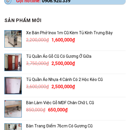
Gọi hotline:
0906.920.339
SẢN PHẨM MỚI
Xe Bán Phở Inox 1m Cũ Kèm Tủ Kính Trưng Bày
Giá
Giá
2,200,000
₫
1,600,000
₫
gốc
hiện
là:
tại
Tủ Quần Áo Gỗ Cũ Có Gương Ở Giữa
2,200,000₫.
là:
Giá
Giá
3,750,000
₫
2,500,000
₫
1,600,000₫.
gốc
hiện
là:
tại
Tủ Quần Áo Nhựa 4 Cánh Có 2 Hộc Kéo Cũ
3,750,000₫.
là:
Giá
Giá
3,600,000
₫
2,500,000
₫
2,500,000₫.
gốc
hiện
là:
tại
Bàn Làm Việc Gỗ MDF Chân Chữ L Cũ
3,600,000₫.
là:
Giá
Giá
850,000
₫
650,000
₫
2,500,000₫.
gốc
hiện
là:
tại
Bàn Trang Điểm 76cm Có Gương Cũ
850,000₫.
là: