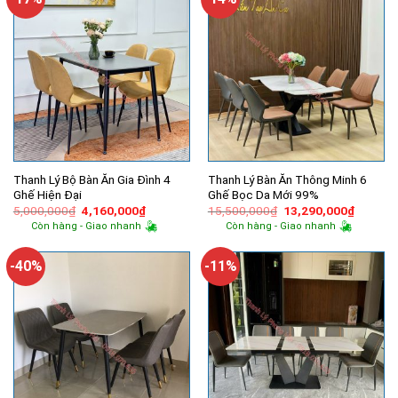
Thanh Lý Bộ Bàn Ăn Gia Đình 4
Thanh Lý Bàn Ăn Thông Minh 6
Ghế Hiện Đại
Ghế Bọc Da Mới 99%
Giá
Giá
Giá
Giá
5,000,000
₫
4,160,000
₫
15,500,000
₫
13,290,000
₫
gốc
hiện
gốc
hiện
Còn hàng - Giao nhanh
Còn hàng - Giao nhanh
là:
tại
là:
tại
5,000,000₫.
là:
15,500,000₫.
là:
4,160,000₫.
13,290,
-40%
-11%