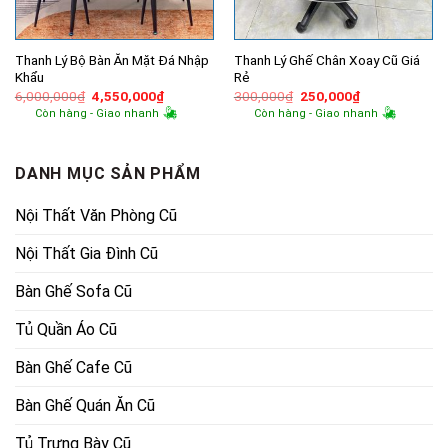
Thanh Lý Bộ Bàn Ăn Mặt Đá Nhập
Thanh Lý Ghế Chân Xoay Cũ Giá
Khẩu
Rẻ
Giá
Giá
Giá
Giá
6,000,000
₫
4,550,000
₫
300,000
₫
250,000
₫
gốc
hiện
gốc
hiện
Còn hàng - Giao nhanh
Còn hàng - Giao nhanh
là:
tại
là:
tại
6,000,000₫.
là:
300,000₫.
là:
4,550,000₫.
250,000₫.
DANH MỤC SẢN PHẨM
Nội Thất Văn Phòng Cũ
Nội Thất Gia Đình Cũ
Bàn Ghế Sofa Cũ
Tủ Quần Áo Cũ
Bàn Ghế Cafe Cũ
Bàn Ghế Quán Ăn Cũ
Tủ Trưng Bày Cũ