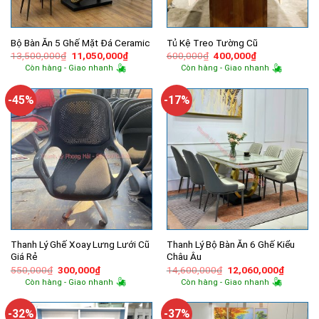
Bộ Bàn Ăn 5 Ghế Mặt Đá Ceramic
Tủ Kệ Treo Tường Cũ
Giá
Giá
Giá
Giá
13,500,000
₫
11,050,000
₫
600,000
₫
400,000
₫
gốc
hiện
gốc
hiện
Còn hàng - Giao nhanh
Còn hàng - Giao nhanh
là:
tại
là:
tại
13,500,000₫.
là:
600,000₫.
là:
11,050,000₫.
400,000₫.
-45%
-17%
Thanh Lý Ghế Xoay Lưng Lưới Cũ
Thanh Lý Bộ Bàn Ăn 6 Ghế Kiểu
Giá Rẻ
Châu Âu
Giá
Giá
Giá
Giá
550,000
₫
300,000
₫
14,600,000
₫
12,060,000
₫
gốc
hiện
gốc
hiện
Còn hàng - Giao nhanh
Còn hàng - Giao nhanh
là:
tại
là:
tại
550,000₫.
là:
14,600,000₫.
là:
300,000₫.
12,060,
-32%
-37%