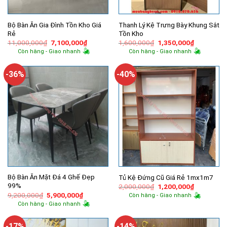
Bộ Bàn Ăn Gia Đình Tồn Kho Giá
Thanh Lý Kệ Trưng Bày Khung Sắt
Rẻ
Tồn Kho
Giá
Giá
Giá
Giá
11,000,000
₫
7,100,000
₫
1,600,000
₫
1,350,000
₫
gốc
hiện
gốc
hiện
Còn hàng - Giao nhanh
Còn hàng - Giao nhanh
là:
tại
là:
tại
11,000,000₫.
là:
1,600,000₫.
là:
7,100,000₫.
1,350,000
-36%
-40%
Bộ Bàn Ăn Mặt Đá 4 Ghế Đẹp
Tủ Kệ Đứng Cũ Giá Rẻ 1mx1m7
99%
Giá
Giá
2,000,000
₫
1,200,000
₫
gốc
hiện
Giá
Giá
9,200,000
₫
5,900,000
₫
Còn hàng - Giao nhanh
là:
tại
gốc
hiện
Còn hàng - Giao nhanh
2,000,000₫.
là:
là:
tại
1,200,000
9,200,000₫.
là:
5,900,000₫.
-17%
-14%