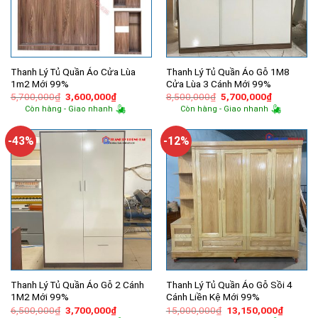
Thanh Lý Tủ Quần Áo Cửa Lùa
Thanh Lý Tủ Quần Áo Gỗ 1M8
1m2 Mới 99%
Cửa Lùa 3 Cánh Mới 99%
Giá
Giá
Giá
Giá
5,700,000
₫
3,600,000
₫
8,500,000
₫
5,700,000
₫
gốc
hiện
gốc
hiện
Còn hàng - Giao nhanh
Còn hàng - Giao nhanh
là:
tại
là:
tại
5,700,000₫.
là:
8,500,000₫.
là:
3,600,000₫.
5,700,000
-43%
-12%
Thanh Lý Tủ Quần Áo Gỗ 2 Cánh
Thanh Lý Tủ Quần Áo Gỗ Sồi 4
1M2 Mới 99%
Cánh Liền Kệ Mới 99%
Giá
Giá
Giá
Giá
6,500,000
₫
3,700,000
₫
15,000,000
₫
13,150,000
₫