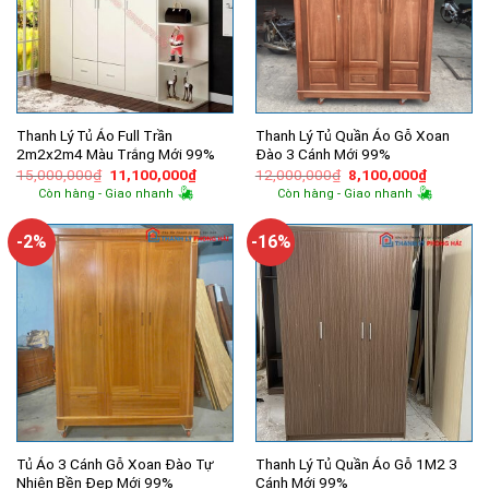
Thanh Lý Tủ Áo Full Trần
Thanh Lý Tủ Quần Áo Gỗ Xoan
2m2x2m4 Màu Trắng Mới 99%
Đào 3 Cánh Mới 99%
Giá
Giá
Giá
Giá
15,000,000
₫
11,100,000
₫
12,000,000
₫
8,100,000
₫
gốc
hiện
gốc
hiện
Còn hàng - Giao nhanh
Còn hàng - Giao nhanh
là:
tại
là:
tại
15,000,000₫.
là:
12,000,000₫.
là:
11,100,000₫.
8,100,00
-2%
-16%
Tủ Áo 3 Cánh Gỗ Xoan Đào Tự
Thanh Lý Tủ Quần Áo Gỗ 1M2 3
Nhiên Bền Đẹp Mới 99%
Cánh Mới 99%