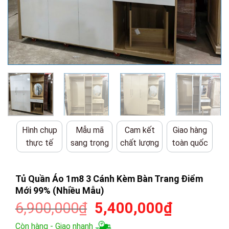
Hình chụp
Mẫu mã
Cam kết
Giao hàng
thực tế
sang trọng
chất lượng
toàn quốc
Tủ Quần Áo 1m8 3 Cánh Kèm Bàn Trang Điểm
Mới 99% (Nhiều Mẫu)
Giá
Giá
6,900,000
₫
5,400,000
₫
gốc
hiện
Còn hàng - Giao nhanh