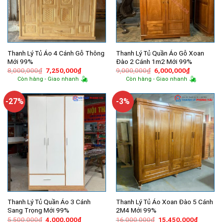
Thanh Lý Tủ Áo 4 Cánh Gỗ Thông
Thanh Lý Tủ Quần Áo Gỗ Xoan
Mới 99%
Đào 2 Cánh 1m2 Mới 99%
Giá
Giá
Giá
Giá
8,000,000
₫
7,250,000
₫
9,000,000
₫
6,000,000
₫
gốc
hiện
gốc
hiện
Còn hàng - Giao nhanh
Còn hàng - Giao nhanh
là:
tại
là:
tại
8,000,000₫.
là:
9,000,000₫.
là:
7,250,000₫.
6,000,000
-27%
-3%
Thanh Lý Tủ Quần Áo 3 Cánh
Thanh Lý Tủ Áo Xoan Đào 5 Cánh
Sang Trọng Mới 99%
2M4 Mới 99%
Giá
Giá
Giá
Giá
5,500,000
₫
4,000,000
₫
16,000,000
₫
15,450,000
₫