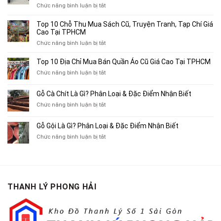
ở
Chức năng bình luận bị tắt
Top
4
Top 10 Chỗ Thu Mua Sách Cũ, Truyện Tranh, Tạp Chí Giá
Địa
Cao Tại TPHCM
Chỉ
ở
Chức năng bình luận bị tắt
Chuyên
Top
Mua
10
Top 10 Địa Chỉ Mua Bán Quần Áo Cũ Giá Cao Tại TPHCM
Bán
Chỗ
Xe
ở
Chức năng bình luận bị tắt
Thu
Ba
Top
Mua
Gác
10
Gỗ Cà Chít Là Gì? Phân Loại & Đặc Điểm Nhận Biết
Sách
Cũ,
Địa
Cũ,
ở
Chức năng bình luận bị tắt
Xe
Chỉ
Truyện
Gỗ
Lôi
Mua
Tranh,
Cà
Cũ
Bán
Gỗ Gội Là Gì? Phân Loại & Đặc Điểm Nhận Biết
Tạp
Chít
Tại
Quần
Chí
ở
Chức năng bình luận bị tắt
Là
TP.HCM
Áo
Giá
Gỗ
Gì?
Cũ
Cao
Gội
Phân
Giá
Tại
Là
Loại
Cao
TPHCM
Gì?
&
Tại
Phân
Đặc
TPHCM
THANH LÝ PHONG HẢI
Loại
Điểm
&
Nhận
Đặc
Biết
Điểm
Nhận