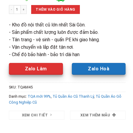
là:
tại
Tủ Quần Áo 1m8 3 Cánh Kèm Bàn Trang Điểm Mới 99% (Nhiều Mẫu) số lượng
6,900,000₫.
là:
THÊM VÀO GIỎ HÀNG
5,400,00
- Kho đồ nội thất cũ lớn nhất Sài Gòn.
- Sản phẩm chất lượng luôn được đảm bảo.
- Tân trang - vệ sinh - quấn PE khi giao hàng.
- Vận chuyển và lắp đặt tận nơi.
- Chế độ bảo hành - bảo trì dài hạn
Zalo Lâm
Zalo Hoà
SKU:
TQAM45
Danh mục:
TQA mới 99%
,
Tủ Quần Áo Cũ Thanh Lý
,
Tủ Quần Áo Gỗ
Công Nghiệp Cũ
XEM CHI TIẾT
XEM THÊM MẪU