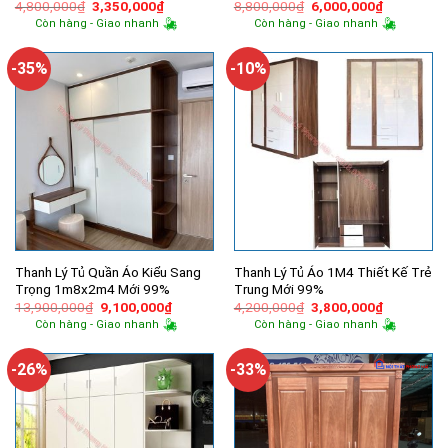
Giá
Giá
Giá
Giá
4,800,000
₫
3,350,000
₫
8,800,000
₫
6,000,000
₫
gốc
hiện
gốc
hiện
Còn hàng - Giao nhanh
Còn hàng - Giao nhanh
là:
tại
là:
tại
4,800,000₫.
là:
8,800,000₫.
là:
3,350,000₫.
6,000,000
-35%
-10%
Thanh Lý Tủ Quần Áo Kiểu Sang
Thanh Lý Tủ Áo 1M4 Thiết Kế Trẻ
Trọng 1m8x2m4 Mới 99%
Trung Mới 99%
Giá
Giá
Giá
Giá
13,900,000
₫
9,100,000
₫
4,200,000
₫
3,800,000
₫
gốc
hiện
gốc
hiện
Còn hàng - Giao nhanh
Còn hàng - Giao nhanh
là:
tại
là:
tại
13,900,000₫.
là:
4,200,000₫.
là:
9,100,000₫.
3,800,000
-26%
-33%