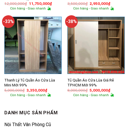
Giá
Giá
Giá
Giá
12,000,000
₫
11,750,000
₫
3,500,000
₫
2,950,000
₫
gốc
hiện
gốc
hiện
Còn hàng - Giao nhanh
Còn hàng - Giao nhanh
là:
tại
là:
tại
12,000,000₫.
là:
3,500,000₫.
là:
11,750,000₫.
2,950,000
-33%
-38%
Thanh Lý Tủ Quần Áo Cửa Lùa
Tủ Quần Áo Cửa Lùa Giá Rẻ
Mini Mới 99%
TPHCM Mới 99%
Giá
Giá
Giá
Giá
5,000,000
₫
3,350,000
₫
8,000,000
₫
5,000,000
₫
gốc
hiện
gốc
hiện
Còn hàng - Giao nhanh
Còn hàng - Giao nhanh
là:
tại
là:
tại
5,000,000₫.
là:
8,000,000₫.
là:
3,350,000₫.
5,000,000
DANH MỤC SẢN PHẨM
Nội Thất Văn Phòng Cũ