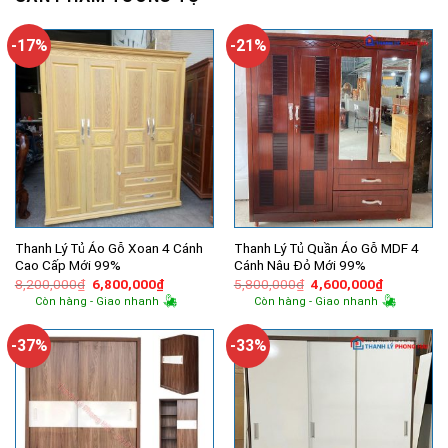
-17%
-21%
Thanh Lý Tủ Áo Gỗ Xoan 4 Cánh
Thanh Lý Tủ Quần Áo Gỗ MDF 4
Cao Cấp Mới 99%
Cánh Nâu Đỏ Mới 99%
Giá
Giá
Giá
Giá
8,200,000
₫
6,800,000
₫
5,800,000
₫
4,600,000
₫
gốc
hiện
gốc
hiện
Còn hàng - Giao nhanh
Còn hàng - Giao nhanh
là:
tại
là:
tại
8,200,000₫.
là:
5,800,000₫.
là:
6,800,000₫.
4,600,000
-37%
-33%