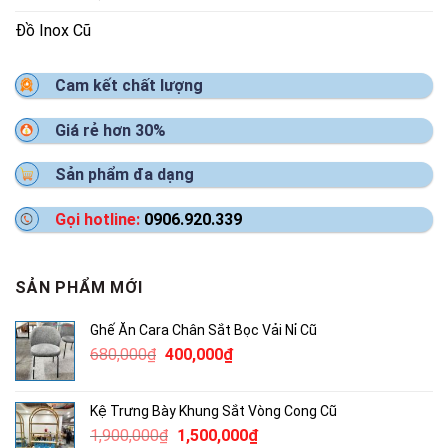
Đồ Inox Cũ
Cam kết chất lượng
Giá rẻ hơn 30%
Sản phẩm đa dạng
Gọi hotline:
0906.920.339
SẢN PHẨM MỚI
Ghế Ăn Cara Chân Sắt Bọc Vải Nỉ Cũ
Giá
Giá
680,000
₫
400,000
₫
gốc
hiện
là:
tại
Kệ Trưng Bày Khung Sắt Vòng Cong Cũ
680,000₫.
là:
Giá
Giá
1,900,000
₫
1,500,000
₫
400,000₫.