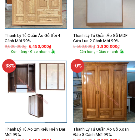
Thanh Lý Tủ Quần Áo Gỗ Sồi 4
Thanh Lý Tủ Quần Áo Gỗ MDF
Cánh Mới 99%
Cửa Lùa 2 Cánh Mới 99%
Giá
Giá
Giá
Giá
9,000,000
₫
6,450,000
₫
5,500,000
₫
3,800,000
₫
gốc
hiện
gốc
hiện
Còn hàng - Giao nhanh
Còn hàng - Giao nhanh
là:
tại
là:
tại
9,000,000₫.
là:
5,500,000₫.
là:
6,450,000₫.
3,800,000
-38%
-0%
Thanh Lý Tủ Áo 2m Kiểu Hiện Đại
Thanh Lý Tủ Quần Áo Gỗ Xoan
Mới 99%
Đào 3 Cánh Mới 99%
Giá
Giá
Giá
Giá