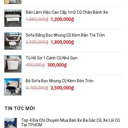
gốc
hiện
là:
tại
Bàn Làm Việc Cao Cấp 1m2 Cũ Chân Bánh Xe
1,900,000₫.
là:
Giá
Giá
1,860,000
₫
1,200,000
₫
1,500,000₫.
gốc
hiện
là:
tại
Sofa Băng Bọc Nhung Cũ Kèm Bàn Trà Tròn
1,860,000₫.
là:
Giá
Giá
2,300,000
₫
1,800,000
₫
1,200,000₫.
gốc
hiện
là:
tại
Tủ Hồ Sơ 1 Cánh Cũ Nhỏ Gọn
2,300,000₫.
là:
Giá
Giá
490,000
₫
300,000
₫
1,800,000₫.
gốc
hiện
là:
tại
Bộ Sofa Bọc Nhung Cũ Kèm Đôn Tròn
490,000₫.
là:
Giá
Giá
3,750,000
₫
2,500,000
₫
300,000₫.
gốc
hiện
là:
tại
3,750,000₫.
là:
TIN TỨC MỚI
2,500,000₫.
Top 4 Địa Chỉ Chuyên Mua Bán Xe Ba Gác Cũ, Xe Lôi Cũ
Tại TP.HCM