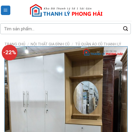
Skip
to
content
Tìm
kiếm:
TRANG CHỦ
/
NỘI THẤT GIA ĐÌNH CŨ
/
TỦ QUẦN ÁO CŨ THANH LÝ
-22%