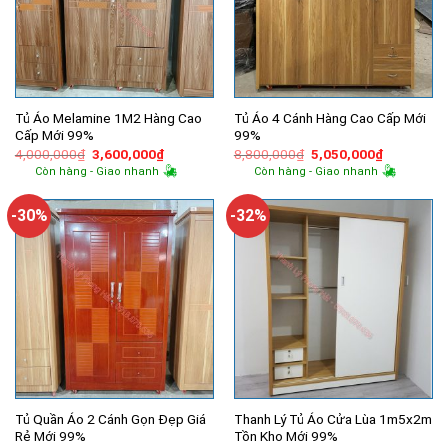
Tủ Áo Melamine 1M2 Hàng Cao
Tủ Áo 4 Cánh Hàng Cao Cấp Mới
Cấp Mới 99%
99%
Giá
Giá
Giá
Giá
4,000,000
₫
3,600,000
₫
8,800,000
₫
5,050,000
₫
gốc
hiện
gốc
hiện
Còn hàng - Giao nhanh
Còn hàng - Giao nhanh
là:
tại
là:
tại
4,000,000₫.
là:
8,800,000₫.
là:
3,600,000₫.
5,050,000
-30%
-32%
Tủ Quần Áo 2 Cánh Gọn Đẹp Giá
Thanh Lý Tủ Áo Cửa Lùa 1m5x2m
Rẻ Mới 99%
Tồn Kho Mới 99%