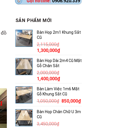
Gọi hotline:
0906.920.339
SẢN PHẨM MỚI
 đồ
Bàn Họp 2m1 Khung Sắt
Cũ
2,115,000
₫
Giá
Giá
1,300,000
₫
gốc
hiện
Bàn Họp Dài 2m4 Cũ Mặt
là:
tại
Gỗ Chân Sắt
2,115,000₫.
là:
2,000,000
₫
1,300,000₫.
Giá
Giá
1,400,000
₫
gốc
hiện
Bàn Làm Việc 1m6 Mặt
là:
tại
Gỗ Khung Sắt Cũ
2,000,000₫.
là:
Giá
Giá
1,050,000
₫
850,000
₫
1,400,000₫.
gốc
hiện
Bàn Họp Chân Chữ U 3m
là:
tại
Cũ
1,050,000₫.
là:
3,450,000
₫
850,000₫.