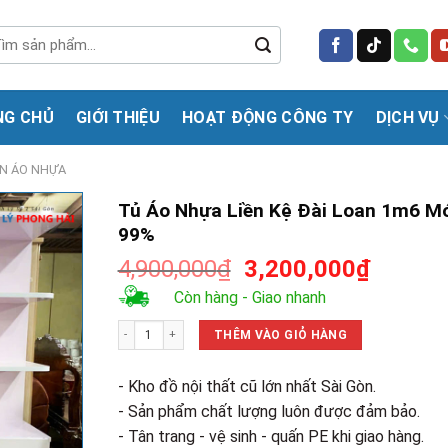
m
m:
NG CHỦ
GIỚI THIỆU
HOẠT ĐỘNG CÔNG TY
DỊCH VỤ
N ÁO NHỰA
Tủ Áo Nhựa Liền Kệ Đài Loan 1m6 M
99%
Giá
Giá
4,900,000
₫
3,200,000
₫
gốc
hiện
Còn hàng - Giao nhanh
là:
tại
Tủ Áo Nhựa Liền Kệ Đài Loan 1m6 Mới 99% số lượng
4,900,000₫.
là:
THÊM VÀO GIỎ HÀNG
3,200,0
- Kho đồ nội thất cũ lớn nhất Sài Gòn.
- Sản phẩm chất lượng luôn được đảm bảo.
- Tân trang - vệ sinh - quấn PE khi giao hàng.