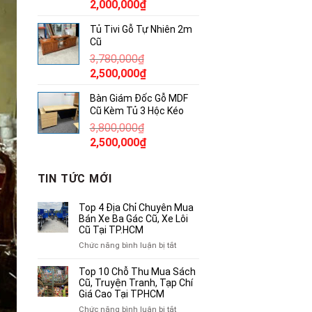
Giá
Giá
2,000,000
₫
gốc
hiện
Tủ Tivi Gỗ Tự Nhiên 2m
là:
tại
Cũ
3,450,000₫.
là:
3,780,000
₫
2,000,000₫.
Giá
Giá
2,500,000
₫
gốc
hiện
Bàn Giám Đốc Gỗ MDF
là:
tại
Cũ Kèm Tủ 3 Hộc Kéo
3,780,000₫.
là:
3,800,000
₫
2,500,000₫.
Giá
Giá
2,500,000
₫
gốc
hiện
là:
tại
TIN TỨC MỚI
3,800,000₫.
là:
2,500,000₫.
Top 4 Địa Chỉ Chuyên Mua
Bán Xe Ba Gác Cũ, Xe Lôi
Cũ Tại TP.HCM
ở
Chức năng bình luận bị tắt
Top
4
Top 10 Chỗ Thu Mua Sách
Địa
Cũ, Truyện Tranh, Tạp Chí
Chỉ
Giá Cao Tại TPHCM
Chuyên
ở
Chức năng bình luận bị tắt