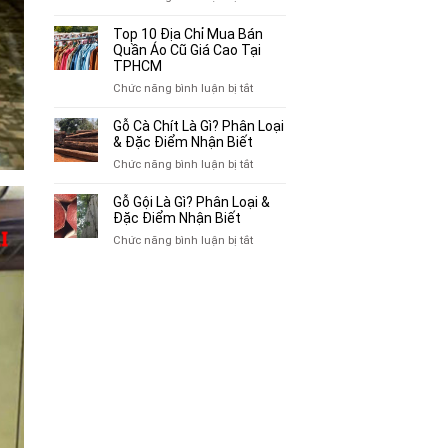
Mua
Top
Bán
10
Top 10 Địa Chỉ Mua Bán
Xe
Chỗ
Quần Áo Cũ Giá Cao Tại
Ba
Thu
TPHCM
Gác
Mua
ở
Chức năng bình luận bị tắt
Cũ,
Sách
Top
Xe
Cũ,
10
Gỗ Cà Chít Là Gì? Phân Loại
Lôi
Truyện
Địa
& Đặc Điểm Nhận Biết
Cũ
Tranh,
Chỉ
Tại
ở
Chức năng bình luận bị tắt
Tạp
Mua
TP.HCM
Gỗ
Chí
Bán
Cà
Giá
Gỗ Gội Là Gì? Phân Loại &
Quần
Chít
Đặc Điểm Nhận Biết
Cao
Áo
Là
Tại
ở
Chức năng bình luận bị tắt
Cũ
Gì?
TPHCM
Gỗ
Giá
Phân
Gội
Cao
Loại
Là
Tại
&
Gì?
TPHCM
Đặc
Phân
Điểm
Loại
Nhận
&
Biết
Đặc
Điểm
Nhận
Biết