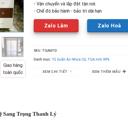
- Vận chuyển và lắp đặt tận nơi.
- Chế độ bảo hành - bảo trì dài hạn
Zalo Lâm
Zalo Hoà
SKU:
TQAM10
Danh mục:
Tủ Quần Áo Nhựa Cũ
,
TQA mới 99%
Giao hàng
XEM CHI TIẾT
XEM THÊM MẪU
toàn quốc
ệ Sang Trọng Thanh Lý