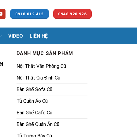
0918.012.412
0948.920.926
VIDEO
LIÊN HỆ
DANH MỤC SẢN PHẨM
ới
Nội Thất Văn Phòng Cũ
Nội Thất Gia Đình Cũ
Bàn Ghế Sofa Cũ
Tủ Quần Áo Cũ
00₫.
Bàn Ghế Cafe Cũ
Bàn Ghế Quán Ăn Cũ
Tủ Trưng Bày Cũ