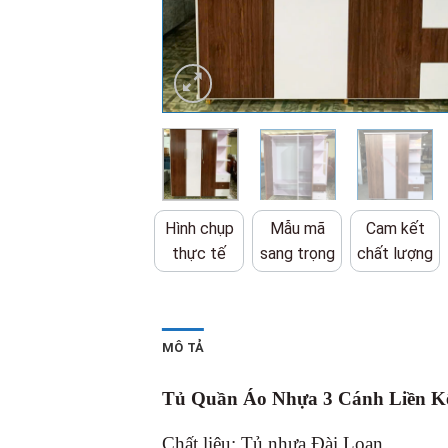
Hình chụp
Mẫu mã
Cam kết
thực tế
sang trọng
chất lượng
MÔ TẢ
Tủ Quần Áo Nhựa 3 Cánh Liền K
Chất liệu: Tủ nhựa Đài Loan