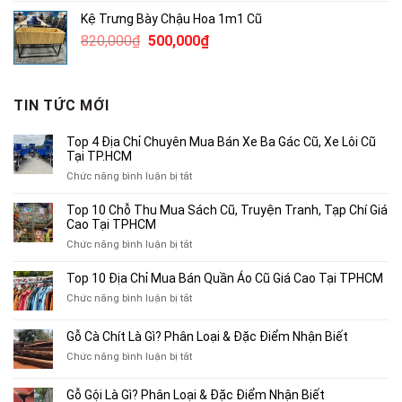
là:
tại
Kệ Trưng Bày Chậu Hoa 1m1 Cũ
2,300,000₫.
là:
Giá
Giá
820,000
₫
500,000
₫
1,500,000₫.
gốc
hiện
là:
tại
820,000₫.
là:
TIN TỨC MỚI
500,000₫.
Top 4 Địa Chỉ Chuyên Mua Bán Xe Ba Gác Cũ, Xe Lôi Cũ
Tại TP.HCM
ở
Chức năng bình luận bị tắt
Top
4
Top 10 Chỗ Thu Mua Sách Cũ, Truyện Tranh, Tạp Chí Giá
Địa
Cao Tại TPHCM
Chỉ
ở
Chức năng bình luận bị tắt
Chuyên
Top
Mua
10
Top 10 Địa Chỉ Mua Bán Quần Áo Cũ Giá Cao Tại TPHCM
Bán
Chỗ
Xe
ở
Chức năng bình luận bị tắt
Thu
Ba
Top
Mua
Gác
10
Gỗ Cà Chít Là Gì? Phân Loại & Đặc Điểm Nhận Biết
Sách
Cũ,
Địa
Cũ,
ở
Chức năng bình luận bị tắt
Xe
Chỉ
Truyện
Gỗ
Lôi
Mua
Tranh,
Cà
Cũ
Bán
Gỗ Gội Là Gì? Phân Loại & Đặc Điểm Nhận Biết
Tạp
Chít