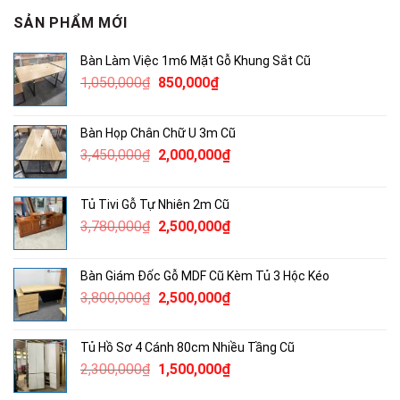
SẢN PHẨM MỚI
Bàn Làm Việc 1m6 Mặt Gỗ Khung Sắt Cũ
Giá
Giá
1,050,000
₫
850,000
₫
gốc
hiện
là:
tại
Bàn Họp Chân Chữ U 3m Cũ
1,050,000₫.
là:
Giá
Giá
3,450,000
₫
2,000,000
₫
850,000₫.
gốc
hiện
là:
tại
Tủ Tivi Gỗ Tự Nhiên 2m Cũ
3,450,000₫.
là:
Giá
Giá
3,780,000
₫
2,500,000
₫
2,000,000₫.
gốc
hiện
là:
tại
Bàn Giám Đốc Gỗ MDF Cũ Kèm Tủ 3 Hộc Kéo
3,780,000₫.
là:
Giá
Giá
3,800,000
₫
2,500,000
₫
2,500,000₫.
gốc
hiện
là:
tại
Tủ Hồ Sơ 4 Cánh 80cm Nhiều Tầng Cũ
3,800,000₫.
là:
Giá
Giá
2,300,000
₫
1,500,000
₫
2,500,000₫.
gốc
hiện