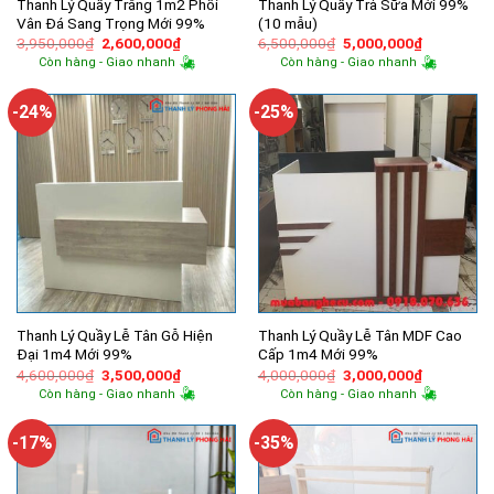
Thanh Lý Quầy Trắng 1m2 Phối
Thanh Lý Quầy Trà Sữa Mới 99%
Vân Đá Sang Trọng Mới 99%
(10 mẫu)
Giá
Giá
Giá
Giá
3,950,000
₫
2,600,000
₫
6,500,000
₫
5,000,000
₫
gốc
hiện
gốc
hiện
Còn hàng - Giao nhanh
Còn hàng - Giao nhanh
là:
tại
là:
tại
3,950,000₫.
là:
6,500,000₫.
là:
2,600,000₫.
5,000,000
-24%
-25%
Thanh Lý Quầy Lễ Tân Gỗ Hiện
Thanh Lý Quầy Lễ Tân MDF Cao
Đại 1m4 Mới 99%
Cấp 1m4 Mới 99%
Giá
Giá
Giá
Giá
4,600,000
₫
3,500,000
₫
4,000,000
₫
3,000,000
₫
gốc
hiện
gốc
hiện
Còn hàng - Giao nhanh
Còn hàng - Giao nhanh
là:
tại
là:
tại
4,600,000₫.
là:
4,000,000₫.
là:
3,500,000₫.
3,000,000
-17%
-35%