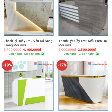
Thanh Lý Quầy 1m2 Vân Đá Sang
Thanh Lý Quầy 1m2 Kiểu Hiện Đại
Trọng Mới 99%
Mới 99%
Giá
Giá
Giá
Giá
5,700,000
₫
4,100,000
₫
3,000,000
₫
2,500,000
₫
gốc
hiện
gốc
hiện
Còn hàng - Giao nhanh
Còn hàng - Giao nhanh
là:
tại
là:
tại
5,700,000₫.
là:
3,000,000₫.
là:
4,100,000₫.
2,500,000
-19%
-17%