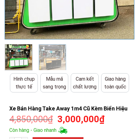
Hình chụp
Mẫu mã
Cam kết
Giao hàng
thực tế
sang trọng
chất lượng
toàn quốc
Xe Bán Hàng Take Away 1m4 Cũ Kèm Biển Hiệu
Giá
Giá
4,850,000
₫
3,000,000
₫
gốc
hiện
Còn hàng - Giao nhanh
là:
tại