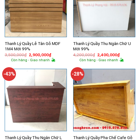
Thanh Lý Quầy Lễ Tân Gỗ MDF
Thanh Lý Quầy Thu Ngân Chữ U
1M4 Mới 99%
Mới 99%
Giá
Giá
Giá
Giá
3,500,000
₫
2,900,000
₫
4,200,000
₫
2,400,000
₫
gốc
hiện
gốc
hiện
Còn hàng - Giao nhanh
Còn hàng - Giao nhanh
là:
tại
là:
tại
3,500,000₫.
là:
4,200,000₫.
là:
2,900,000₫.
2,400,000
-43%
-28%
Thanh Lý Quầy Thu Ngân Chữ L
Thanh Lý Quầy Pha Chế Cafe Gỗ