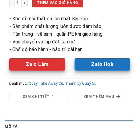
Xe Bán Hàng Take Away 1m4 Cũ Kèm Biển Hiệu số lượng
4,850,000₫.
là:
THÊM VÀO GIỎ HÀNG
3,000,00
- Kho đồ nội thất cũ lớn nhất Sài Gòn.
- Sản phẩm chất lượng luôn được đảm bảo.
- Tân trang - vệ sinh - quấn PE khi giao hàng.
- Vận chuyển và lắp đặt tận nơi.
- Chế độ bảo hành - bảo trì dài hạn
Zalo Lâm
Zalo Hoà
Danh mục:
Quầy Take Away Cũ
,
Thanh Lý Quầy Cũ
XEM CHI TIẾT
XEM THÊM MẪU
MÔ TẢ