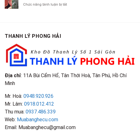
Tại
Quần
Chí
ở
Chức năng bình luận bị tắt
Là
TP.HCM
Áo
Giá
Gỗ
Gì?
Cũ
Cao
Gội
Phân
Giá
Tại
Là
Loại
Cao
TPHCM
Gì?
&
Tại
Phân
Đặc
TPHCM
THANH LÝ PHONG HẢI
Loại
Điểm
&
Nhận
Đặc
Biết
Điểm
Nhận
Biết
Địa chỉ
: 11A Bùi Cẩm Hổ, Tân Thới Hoà, Tân Phú, Hồ Chí
Minh
Mr. Hoà:
0948.920.926
Mr. Lâm:
0918.012.412
Thu mua:
0937.486.339
Web:
Muabanghecu.com
Email: Muabanghecu@gmail.com