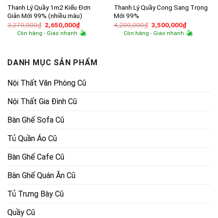
Thanh Lý Quầy 1m2 Kiểu Đơn
Thanh Lý Quầy Cong Sang Trọng
Giản Mới 99% (nhiều màu)
Mới 99%
Giá
Giá
Giá
Giá
3,270,000
₫
2,650,000
₫
4,200,000
₫
3,500,000
₫
gốc
hiện
gốc
hiện
Còn hàng - Giao nhanh
Còn hàng - Giao nhanh
là:
tại
là:
tại
3,270,000₫.
là:
4,200,000₫.
là:
2,650,000₫.
3,500,000
DANH MỤC SẢN PHẨM
Nội Thất Văn Phòng Cũ
Nội Thất Gia Đình Cũ
Bàn Ghế Sofa Cũ
Tủ Quần Áo Cũ
Bàn Ghế Cafe Cũ
Bàn Ghế Quán Ăn Cũ
Tủ Trưng Bày Cũ
Quầy Cũ