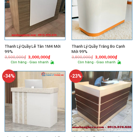
Thanh Lý Quầy Lễ Tân 1M4 Mới
Thanh Lý Quầy Trắng Bo Cạnh
99%
Mới 99%
Giá
Giá
Giá
Giá
3,500,000
₫
3,000,000
₫
3,800,000
₫
3,000,000
₫
gốc
hiện
gốc
hiện
Còn hàng - Giao nhanh
Còn hàng - Giao nhanh
là:
tại
là:
tại
3,500,000₫.
là:
3,800,000₫.
là:
3,000,000₫.
3,000,000
-34%
-23%