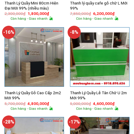
Thanh Lý Quầy Mini 80cm Hiện
Thanh lý quầy cafe gỗ chữ L Mới
Đại Mới 99% (nhiều màu)
99%
Giá
Giá
Giá
Giá
2,300,000
₫
1,800,000
₫
7,850,000
₫
6,200,000
₫
gốc
hiện
gốc
hiện
Còn hàng - Giao nhanh
Còn hàng - Giao nhanh
là:
tại
là:
tại
2,300,000₫.
là:
7,850,000₫.
là:
1,800,000₫.
6,200,000
-16%
-8%
Thanh Lý Quầy Gỗ Cao Cấp 2m2
Thanh Lý Quầy Lễ Tân Chữ U 2m
Mới 99%
Mới 99%
Giá
Giá
Giá
Giá
5,700,000
₫
4,800,000
₫
5,000,000
₫
4,600,000
₫
gốc
hiện
gốc
hiện
Còn hàng - Giao nhanh
Còn hàng - Giao nhanh
là:
tại
là:
tại
5,700,000₫.
là:
5,000,000₫.
là:
4,800,000₫.
4,600,000
-28%
-17%