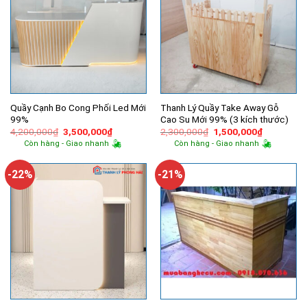
Quầy Cạnh Bo Cong Phối Led Mới
Thanh Lý Quầy Take Away Gỗ
99%
Cao Su Mới 99% (3 kích thước)
Giá
Giá
Giá
Giá
4,200,000
₫
3,500,000
₫
2,300,000
₫
1,500,000
₫
gốc
hiện
gốc
hiện
Còn hàng - Giao nhanh
Còn hàng - Giao nhanh
là:
tại
là:
tại
4,200,000₫.
là:
2,300,000₫.
là:
3,500,000₫.
1,500,000
-22%
-21%