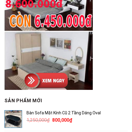
SẢN PHẨM MỚI
Bàn Sofa Mặt Kính Cũ 2 Tầng Dáng Oval
Giá
Giá
1,250,000
₫
800,000
₫
gốc
hiện