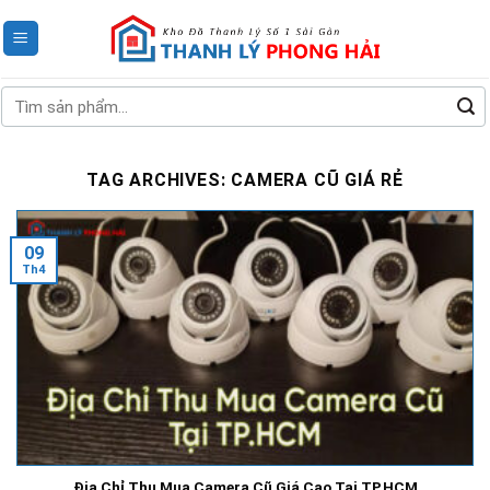
Skip
to
content
Tìm
kiếm:
TAG ARCHIVES:
CAMERA CŨ GIÁ RẺ
09
Th4
Địa Chỉ Thu Mua Camera Cũ Giá Cao Tại TP.HCM