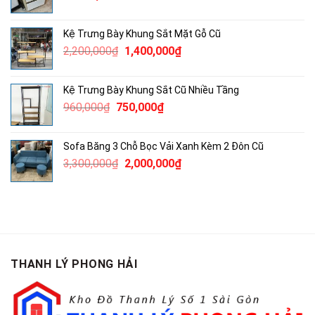
Kệ Trưng Bày Khung Sắt Mặt Gỗ Cũ
Giá
Giá
2,200,000
₫
1,400,000
₫
gốc
hiện
là:
tại
Kệ Trưng Bày Khung Sắt Cũ Nhiều Tầng
2,200,000₫.
là:
Giá
Giá
960,000
₫
750,000
₫
1,400,000₫.
gốc
hiện
là:
tại
Sofa Băng 3 Chỗ Bọc Vải Xanh Kèm 2 Đôn Cũ
960,000₫.
là:
Giá
Giá
3,300,000
₫
2,000,000
₫
750,000₫.
gốc
hiện
là:
tại
3,300,000₫.
là:
2,000,000₫.
THANH LÝ PHONG HẢI