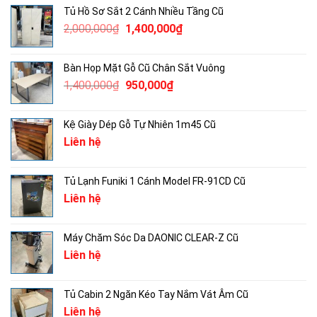
là:
tại
Tủ Hồ Sơ Sắt 2 Cánh Nhiều Tầng Cũ
1,250,000₫.
là:
Giá
Giá
2,000,000
₫
1,400,000
₫
800,000₫.
gốc
hiện
là:
tại
Bàn Họp Mặt Gỗ Cũ Chân Sắt Vuông
2,000,000₫.
là:
Giá
Giá
1,400,000
₫
950,000
₫
1,400,000₫.
gốc
hiện
là:
tại
Kệ Giày Dép Gỗ Tự Nhiên 1m45 Cũ
1,400,000₫.
là:
Liên hệ
950,000₫.
Tủ Lạnh Funiki 1 Cánh Model FR-91CD Cũ
Liên hệ
Máy Chăm Sóc Da DAONIC CLEAR-Z Cũ
Liên hệ
Tủ Cabin 2 Ngăn Kéo Tay Nắm Vát Âm Cũ
Liên hệ