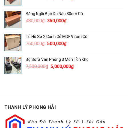
gốc
hiện
là:
tại
Băng Ngồi Bọc Da Nâu 80cm Cũ
2,130,000₫.
là:
Giá
Giá
480,000
₫
350,000
₫
1,600,000₫.
gốc
hiện
là:
tại
Tủ Hồ Sơ 2 Cánh Gỗ MDF 92cm Cũ
480,000₫.
là:
Giá
Giá
760,000
₫
500,000
₫
350,000₫.
gốc
hiện
là:
tại
Bộ Sofa Văn Phòng 3 Món Tồn Kho
760,000₫.
là:
Giá
Giá
7,500,000
₫
5,000,000
₫
500,000₫.
gốc
hiện
là:
tại
7,500,000₫.
là:
5,000,000₫.
THANH LÝ PHONG HẢI