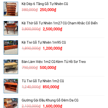
là:
tại
Kệ Dép 6 Tầng Gỗ Tự Nhiên Cũ
4,600,000₫.
là:
Giá
Giá
380,000
₫
250,000
₫
3,000,000₫.
gốc
hiện
là:
tại
Kệ Thờ Gỗ Tự Nhiên 1m27 Cũ Chạm Khắc Cổ Điển
380,000₫.
là:
Giá
Giá
3,800,000
₫
2,500,000
₫
250,000₫.
gốc
hiện
là:
tại
Kệ Tivi Gỗ Tự Nhiên 1m95 Cũ
3,800,000₫.
là:
Giá
Giá
1,890,000
₫
1,200,000
₫
2,500,000₫.
gốc
hiện
là:
tại
Bàn Làm Việc 1m2 Cũ Kèm Tủ Hồ Sơ Treo
1,890,000₫.
là:
Giá
Giá
790,000
₫
500,000
₫
1,200,000₫.
gốc
hiện
là:
tại
Tủ Tivi Gỗ Tự Nhiên 1m2 Cũ
790,000₫.
là:
Giá
Giá
1,240,000
₫
850,000
₫
500,000₫.
gốc
hiện
là:
tại
Giường Gội Đầu Khung Gỗ Đêm Da Cũ
1,240,000₫.
là:
Giá
Giá
2,130,000
₫
1,600,000
₫
850,000₫.