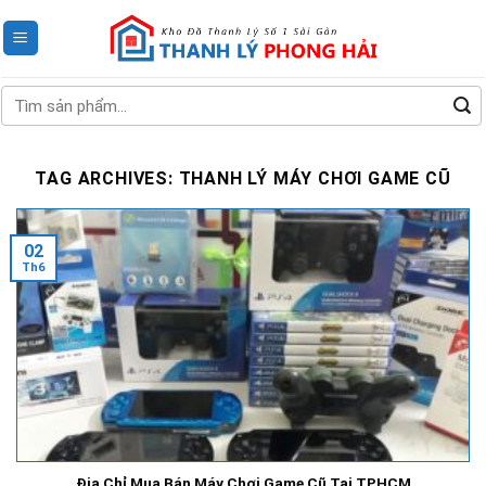
Skip
to
content
Tìm
kiếm:
TAG ARCHIVES:
THANH LÝ MÁY CHƠI GAME CŨ
02
Th6
Địa Chỉ Mua Bán Máy Chơi Game Cũ Tại TPHCM