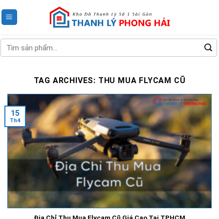
Skip
to
content
Tìm
kiếm:
TAG ARCHIVES:
THU MUA FLYCAM CŨ
15
Th4
Địa Chỉ Thu Mua Flycam Cũ Giá Cao Tại TPHCM