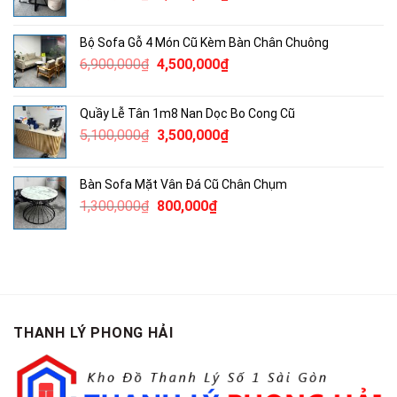
gốc
hiện
là:
tại
Bộ Sofa Gỗ 4 Món Cũ Kèm Bàn Chân Chuông
3,750,000₫.
là:
Giá
Giá
6,900,000
₫
4,500,000
₫
2,500,000₫.
gốc
hiện
là:
tại
Quầy Lễ Tân 1m8 Nan Dọc Bo Cong Cũ
6,900,000₫.
là:
Giá
Giá
5,100,000
₫
3,500,000
₫
4,500,000₫.
gốc
hiện
là:
tại
Bàn Sofa Mặt Vân Đá Cũ Chân Chụm
5,100,000₫.
là:
Giá
Giá
1,300,000
₫
800,000
₫
3,500,000₫.
gốc
hiện
là:
tại
1,300,000₫.
là:
800,000₫.
THANH LÝ PHONG HẢI