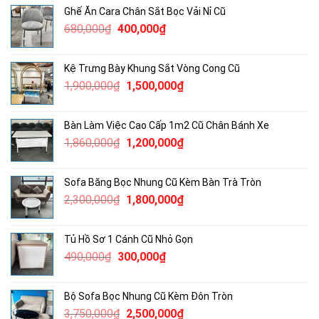
Ghế Ăn Cara Chân Sắt Bọc Vải Nỉ Cũ
Giá
Giá
680,000
₫
400,000
₫
gốc
hiện
là:
tại
Kệ Trưng Bày Khung Sắt Vòng Cong Cũ
680,000₫.
là:
Giá
Giá
1,900,000
₫
1,500,000
₫
400,000₫.
gốc
hiện
là:
tại
Bàn Làm Việc Cao Cấp 1m2 Cũ Chân Bánh Xe
1,900,000₫.
là:
Giá
Giá
1,860,000
₫
1,200,000
₫
1,500,000₫.
gốc
hiện
là:
tại
Sofa Băng Bọc Nhung Cũ Kèm Bàn Trà Tròn
1,860,000₫.
là:
Giá
Giá
2,300,000
₫
1,800,000
₫
1,200,000₫.
gốc
hiện
là:
tại
Tủ Hồ Sơ 1 Cánh Cũ Nhỏ Gọn
2,300,000₫.
là:
Giá
Giá
490,000
₫
300,000
₫
1,800,000₫.
gốc
hiện
là:
tại
Bộ Sofa Bọc Nhung Cũ Kèm Đôn Tròn
490,000₫.
là:
Giá
Giá
3,750,000
₫
2,500,000
₫
300,000₫.