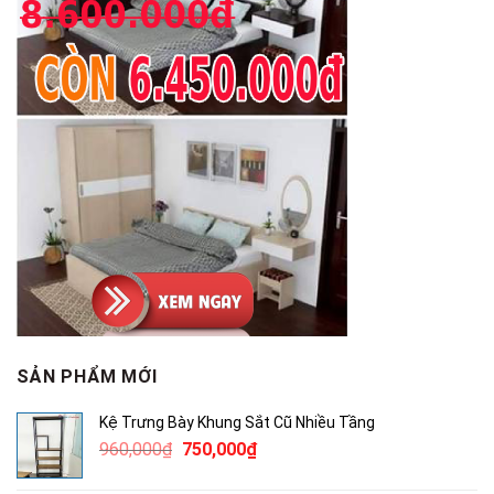
SẢN PHẨM MỚI
Kệ Trưng Bày Khung Sắt Cũ Nhiều Tầng
Giá
Giá
960,000
₫
750,000
₫
gốc
hiện