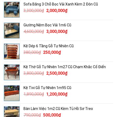
là:
tại
Sofa Băng 3 Chỗ Bọc Vải Xanh Kèm 2 Đôn Cũ
960,000₫.
là:
Giá
Giá
3,300,000
₫
2,000,000
₫
750,000₫.
gốc
hiện
là:
tại
Giường Nệm Bọc Vải 1m6 Cũ
3,300,000₫.
là:
Giá
Giá
4,600,000
₫
3,000,000
₫
2,000,000₫.
gốc
hiện
là:
tại
Kệ Dép 6 Tầng Gỗ Tự Nhiên Cũ
4,600,000₫.
là:
Giá
Giá
380,000
₫
250,000
₫
3,000,000₫.
gốc
hiện
là:
tại
Kệ Thờ Gỗ Tự Nhiên 1m27 Cũ Chạm Khắc Cổ Điển
380,000₫.
là:
Giá
Giá
3,800,000
₫
2,500,000
₫
250,000₫.
gốc
hiện
là:
tại
Kệ Tivi Gỗ Tự Nhiên 1m95 Cũ
3,800,000₫.
là:
Giá
Giá
1,890,000
₫
1,200,000
₫
2,500,000₫.
gốc
hiện
là:
tại
Bàn Làm Việc 1m2 Cũ Kèm Tủ Hồ Sơ Treo
1,890,000₫.
là:
Giá
Giá
790,000
₫
500,000
₫
1,200,000₫.