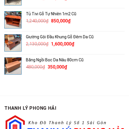
gốc
hiện
là:
tại
Tủ Tivi Gỗ Tự Nhiên 1m2 Cũ
790,000₫.
là:
Giá
Giá
1,240,000
₫
850,000
₫
500,000₫.
gốc
hiện
là:
tại
Giường Gội Đầu Khung Gỗ Đêm Da Cũ
1,240,000₫.
là:
Giá
Giá
2,130,000
₫
1,600,000
₫
850,000₫.
gốc
hiện
là:
tại
Băng Ngồi Bọc Da Nâu 80cm Cũ
2,130,000₫.
là:
Giá
Giá
480,000
₫
350,000
₫
1,600,000₫.
gốc
hiện
là:
tại
480,000₫.
là:
350,000₫.
THANH LÝ PHONG HẢI