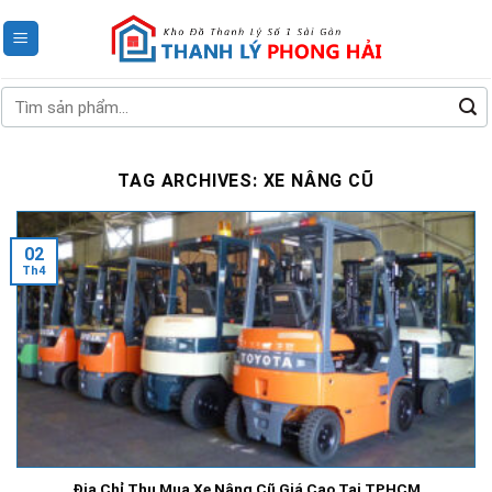
Skip
to
content
Tìm
kiếm:
TAG ARCHIVES:
XE NÂNG CŨ
02
Th4
Địa Chỉ Thu Mua Xe Nâng Cũ Giá Cao Tại TPHCM