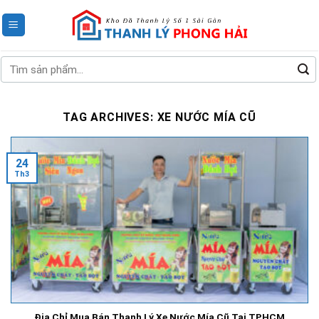
Skip
to
content
Tìm
kiếm:
TAG ARCHIVES:
XE NƯỚC MÍA CŨ
24
Th3
Địa Chỉ Mua Bán Thanh Lý Xe Nước Mía Cũ Tại TPHCM