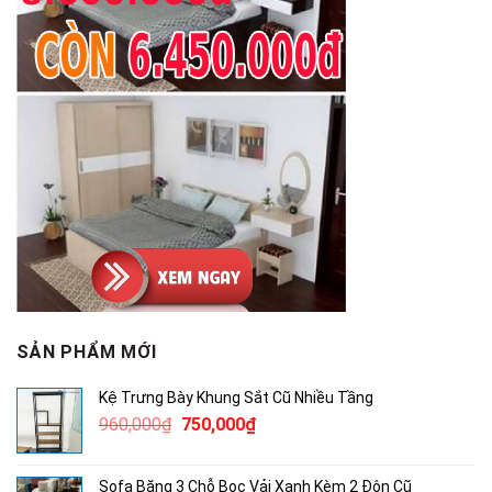
SẢN PHẨM MỚI
Kệ Trưng Bày Khung Sắt Cũ Nhiều Tầng
Giá
Giá
960,000
₫
750,000
₫
gốc
hiện
là:
tại
Sofa Băng 3 Chỗ Bọc Vải Xanh Kèm 2 Đôn Cũ