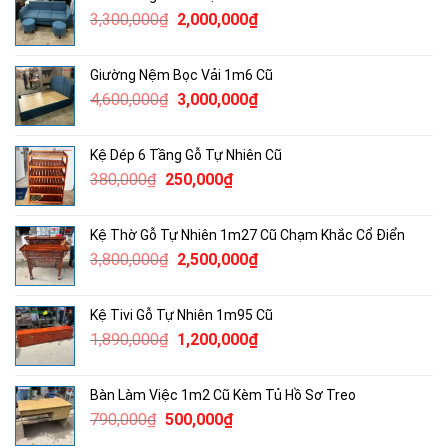
960,000₫.
là:
Giá
Giá
3,300,000
₫
2,000,000
₫
750,000₫.
gốc
hiện
là:
tại
Giường Nệm Bọc Vải 1m6 Cũ
3,300,000₫.
là:
Giá
Giá
4,600,000
₫
3,000,000
₫
2,000,000₫.
gốc
hiện
là:
tại
Kệ Dép 6 Tầng Gỗ Tự Nhiên Cũ
4,600,000₫.
là:
Giá
Giá
380,000
₫
250,000
₫
3,000,000₫.
gốc
hiện
là:
tại
Kệ Thờ Gỗ Tự Nhiên 1m27 Cũ Chạm Khắc Cổ Điển
380,000₫.
là:
Giá
Giá
3,800,000
₫
2,500,000
₫
250,000₫.
gốc
hiện
là:
tại
Kệ Tivi Gỗ Tự Nhiên 1m95 Cũ
3,800,000₫.
là:
Giá
Giá
1,890,000
₫
1,200,000
₫
2,500,000₫.
gốc
hiện
là:
tại
Bàn Làm Việc 1m2 Cũ Kèm Tủ Hồ Sơ Treo
1,890,000₫.
là:
Giá
Giá
790,000
₫
500,000
₫
1,200,000₫.
gốc
hiện