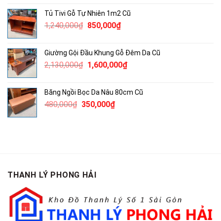
là:
tại
Tủ Tivi Gỗ Tự Nhiên 1m2 Cũ
790,000₫.
là:
Giá
Giá
1,240,000
₫
850,000
₫
500,000₫.
gốc
hiện
là:
tại
Giường Gội Đầu Khung Gỗ Đêm Da Cũ
1,240,000₫.
là:
Giá
Giá
2,130,000
₫
1,600,000
₫
850,000₫.
gốc
hiện
là:
tại
Băng Ngồi Bọc Da Nâu 80cm Cũ
2,130,000₫.
là:
Giá
Giá
480,000
₫
350,000
₫
1,600,000₫.
gốc
hiện
là:
tại
480,000₫.
là:
350,000₫.
THANH LÝ PHONG HẢI