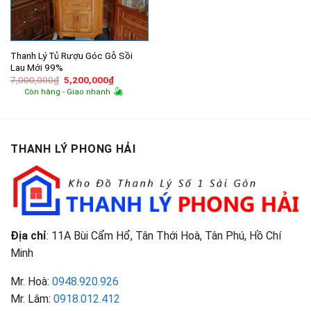
Thanh Lý Tủ Rượu Góc Gỗ Sồi
Lau Mới 99%
Giá
Giá
7,000,000
₫
5,200,000
₫
gốc
hiện
Còn hàng - Giao nhanh
là:
tại
7,000,000₫.
là:
5,200,000₫.
THANH LÝ PHONG HẢI
Địa chỉ
: 11A Bùi Cẩm Hổ, Tân Thới Hoà, Tân Phú, Hồ Chí
Minh
Mr. Hoà:
0948.920.926
Mr. Lâm:
0918.012.412