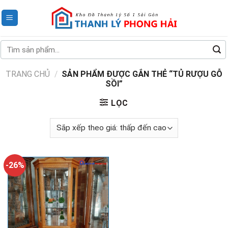
Skip
to
content
Tìm
kiếm:
TRANG CHỦ
/
SẢN PHẨM ĐƯỢC GẮN THẺ “TỦ RƯỢU GỖ
SỒI”
LỌC
-26%