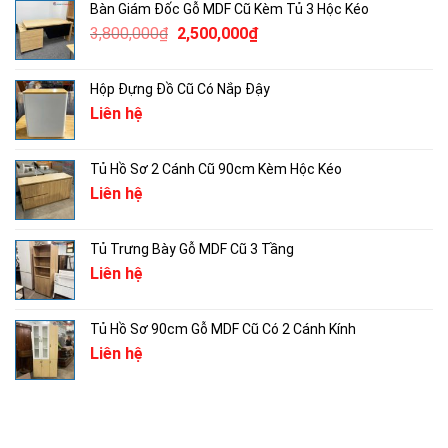
Bàn Giám Đốc Gỗ MDF Cũ Kèm Tủ 3 Hộc Kéo
3,780,000₫.
là:
Giá
Giá
3,800,000
₫
2,500,000
₫
2,500,000₫.
gốc
hiện
là:
tại
Hộp Đựng Đồ Cũ Có Nắp Đậy
3,800,000₫.
là:
Liên hệ
2,500,000₫.
Tủ Hồ Sơ 2 Cánh Cũ 90cm Kèm Hộc Kéo
Liên hệ
Tủ Trưng Bày Gỗ MDF Cũ 3 Tầng
Liên hệ
Tủ Hồ Sơ 90cm Gỗ MDF Cũ Có 2 Cánh Kính
Liên hệ