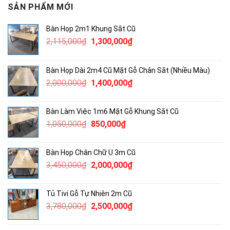
SẢN PHẨM MỚI
Bàn Họp 2m1 Khung Sắt Cũ
Giá
Giá
2,115,000
₫
1,300,000
₫
gốc
hiện
là:
tại
Bàn Họp Dài 2m4 Cũ Mặt Gỗ Chân Sắt (Nhiều Màu)
2,115,000₫.
là:
Giá
Giá
2,000,000
₫
1,400,000
₫
1,300,000₫.
gốc
hiện
là:
tại
Bàn Làm Việc 1m6 Mặt Gỗ Khung Sắt Cũ
2,000,000₫.
là:
Giá
Giá
1,050,000
₫
850,000
₫
1,400,000₫.
gốc
hiện
là:
tại
Bàn Họp Chân Chữ U 3m Cũ
1,050,000₫.
là:
Giá
Giá
3,450,000
₫
2,000,000
₫
850,000₫.
gốc
hiện
là:
tại
Tủ Tivi Gỗ Tự Nhiên 2m Cũ
3,450,000₫.
là:
Giá
Giá
3,780,000
₫
2,500,000
₫
2,000,000₫.
gốc
hiện
là:
tại