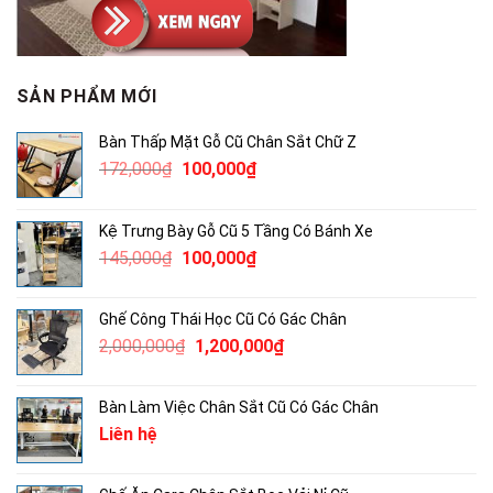
SẢN PHẨM MỚI
Bàn Thấp Mặt Gỗ Cũ Chân Sắt Chữ Z
Giá
Giá
172,000
₫
100,000
₫
gốc
hiện
là:
tại
Kệ Trưng Bày Gỗ Cũ 5 Tầng Có Bánh Xe
172,000₫.
là:
Giá
Giá
145,000
₫
100,000
₫
100,000₫.
gốc
hiện
là:
tại
Ghế Công Thái Học Cũ Có Gác Chân
145,000₫.
là:
Giá
Giá
2,000,000
₫
1,200,000
₫
100,000₫.
gốc
hiện
là:
tại
Bàn Làm Việc Chân Sắt Cũ Có Gác Chân
2,000,000₫.
là:
Liên hệ
1,200,000₫.