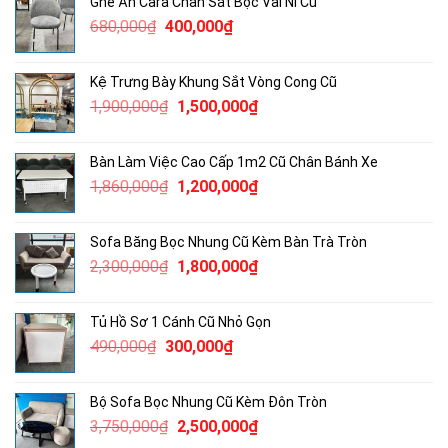
Ghế Ăn Cara Chân Sắt Bọc Vải Nỉ Cũ
Giá
Giá
680,000
₫
400,000
₫
gốc
hiện
là:
tại
Kệ Trưng Bày Khung Sắt Vòng Cong Cũ
680,000₫.
là:
Giá
Giá
1,900,000
₫
1,500,000
₫
400,000₫.
gốc
hiện
là:
tại
Bàn Làm Việc Cao Cấp 1m2 Cũ Chân Bánh Xe
1,900,000₫.
là:
Giá
Giá
1,860,000
₫
1,200,000
₫
1,500,000₫.
gốc
hiện
là:
tại
Sofa Băng Bọc Nhung Cũ Kèm Bàn Trà Tròn
1,860,000₫.
là:
Giá
Giá
2,300,000
₫
1,800,000
₫
1,200,000₫.
gốc
hiện
là:
tại
Tủ Hồ Sơ 1 Cánh Cũ Nhỏ Gọn
2,300,000₫.
là:
Giá
Giá
490,000
₫
300,000
₫
1,800,000₫.
gốc
hiện
là:
tại
Bộ Sofa Bọc Nhung Cũ Kèm Đôn Tròn
490,000₫.
là:
Giá
Giá
3,750,000
₫
2,500,000
₫
300,000₫.
gốc
hiện