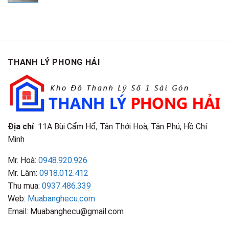
là:
tại
3,750,000₫.
là:
2,500,000₫.
THANH LÝ PHONG HẢI
Địa chỉ
: 11A Bùi Cẩm Hổ, Tân Thới Hoà, Tân Phú, Hồ Chí
Minh
Mr. Hoà:
0948.920.926
Mr. Lâm:
0918.012.412
Thu mua:
0937.486.339
Web:
Muabanghecu.com
Email: Muabanghecu@gmail.com